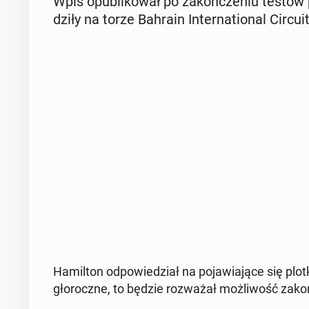
Wpis opu­bli­ko­wał po za­koń­cze­niu testów
dzi­ły na torze Bahrain In­ter­na­tio­nal Circuit
Ha­mil­ton od­po­wie­dział na po­ja­wia­ją­ce się p
gło­rocz­ne, to będzie roz­wa­żał moż­li­wość za­koń