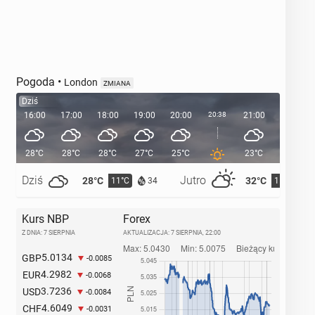
Pogoda
•
London
ZMIANA
Dziś
16:00
17:00
18:00
19:00
20:00
20:38
21:00
22:00
28°C
28°C
28°C
27°C
25°C
23°C
21°C
Dziś
Jutro
28°C
32°C
11°C
15°C
34
Kurs NBP
Forex
Z DNIA: 7 SIERPNIA
AKTUALIZACJA:
7 SIERPNIA, 22:00
5.0134
GBP
-0.0085
4.2982
EUR
-0.0068
3.7236
USD
-0.0084
4.6049
CHF
-0.0031