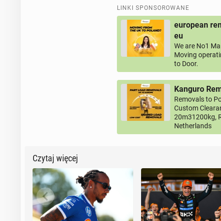
LINKI SPONSOROWANE
european rem
eu
We are No1 Man
Moving operati
to Door.
Kanguro Remo
Removals to Po
Custom Clearan
20m31200kg, R
Netherlands
Czytaj więcej