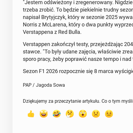
"Jestem od­świe­żo­ny i zre­ge­ne­ro­wa­ny. Nigdzi
trzeba zrobić. To będzie pie­kiel­nie trudny sez
napisał Bry­tyj­czyk, który w sezonie 2025 wy­wa
Norris z McLa­re­na, który o dwa punkty wy­prze­d
Ver­stap­pe­na z Red Bulla.
Ver­stap­pen za­koń­czył testy, prze­jeż­dża­jąc 2
stawce. "To były udane zajęcia, wła­ści­wie zre­
sporo pracy, żeby po­pra­wić nasze tempo i nad t
Sezon F1 2026 roz­pocz­nie się 8 marca wy­ści­gie
PAP / Jagoda Sowa
Dziękujemy za przeczytanie artykułu. Co o tym myśl