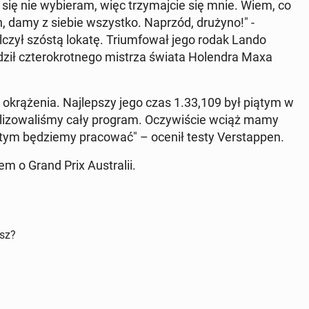
e się nie wy­bie­ram, więc trzy­maj­cie się mnie. Wiem, co
on, damy z siebie wszyst­ko. Naprzód, drużyno!" -
l­czył szóstą lokatę. Trium­fo­wał jego rodak Lando
ził czte­ro­krot­ne­go mistrza świata Ho­len­dra Maxa
04 okrą­że­nia. Naj­lep­szy jego czas 1.33,109 był piątym w
ali­zo­wa­li­śmy cały program. Oczy­wi­ście wciąż mamy
ym bę­dzie­my pra­co­wać" – ocenił testy Ver­stap­pen.
m o Grand Prix Au­stra­lii.
isz?