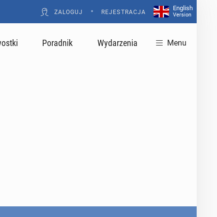
English
•
ZALOGUJ
REJESTRACJA
Version
ostki
Poradnik
Wydarzenia
Menu