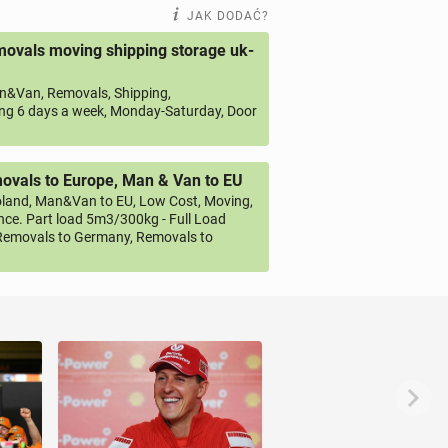
JAK DODAĆ?
ovals moving shipping storage uk-
&Van, Removals, Shipping,
ng 6 days a week, Monday-Saturday, Door
vals to Europe, Man & Van to EU
land, Man&Van to EU, Low Cost, Moving,
ce. Part load 5m3/300kg - Full Load
emovals to Germany, Removals to