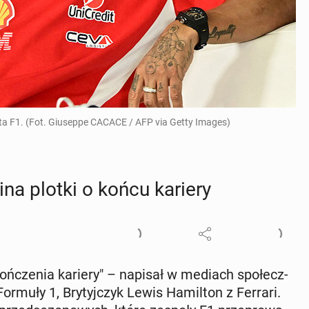
ta F1. (Fot. Giuseppe CACACE / AFP via Getty Images)
ina plotki o końcu kariery
koń­cze­nia kariery" – napisał w mediach spo­łecz­
ormuły 1, Bry­tyj­czyk Lewis Ha­mil­ton z Ferrari.