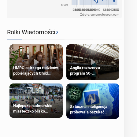
Źródło: currencybeacon.com
›
Rolki Wiadomości
HMRC ostrzega rodziców
Anglia rozszerza
pobierających Child
program 50-
Benefit. Mogą być
procentowych zniżek
zobowiązani do zwrotu
kolejowych na 18-latków
zasiłku
Najlepsze nadmorskie
Sztuczna inteligencja
miasteczko blisko
próbowała oszukać
Londynu
człowieka