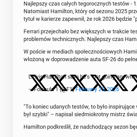
Naj­lep­szy czas całych te­go­rocz­nych testów - 
Na­to­miast Ha­mil­ton, który od sezonu 2025 prz
tytuł w ka­rie­rze za­pew­nił, że rok 2026 będzie
Ferrari prze­je­cha­ło bez więk­szych w trakcie t
pro­ble­mów tech­nicz­nych. Naj­lep­szy czas Ha­mi
W poście w mediach spo­łecz­no­ścio­wych Ha­mil
włożoną w do­pro­wa­dze­nie auta SF-26 do pełne
Lewis Ha­mil­ton says he's "not going any­whe­re
— Formula 1 (@F1)
Fe­bru­ary 23, 2026
"To koniec udanych testów, to było in­spi­ru­ją­c
był szybki" – napisał sied­mio­krot­ny mistrz świ
Ha­mil­ton pod­kre­ślił, że nad­cho­dzą­cy sezon b