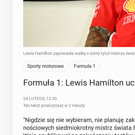
Lewis Hamilton zapowiada walkę o ósmy tytuł mistrza świa
Sporty motorowe
Formuła 1
Formuła 1: Lewis Ha­mil­ton uc
24 LUTEGO, 12:30
Ten tekst przeczytasz w 2 minuty
"Nigdzie się nie wy­bie­ram, nie planuję za­
no­ścio­wych sied­mio­krot­ny mistrz świata F