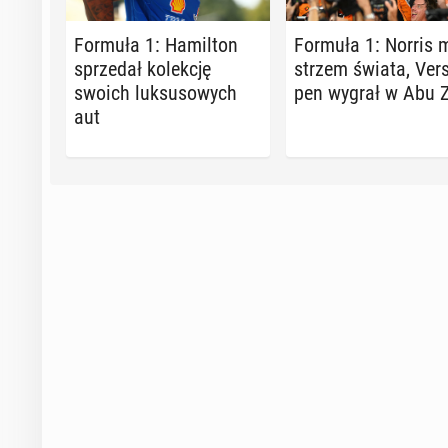
Formuła 1: Ha­mil­ton
Formuła 1: Norris m
sprze­dał ko­lek­cję
strzem świata, Ver­
swoich luk­su­so­wych
pen wygrał w Abu 
aut