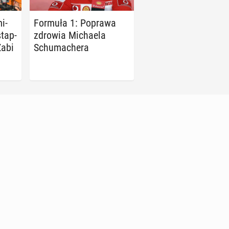
i­
Formuła 1: Poprawa
stap­
zdrowia Mi­cha­ela
Zabi
Schu­ma­che­ra