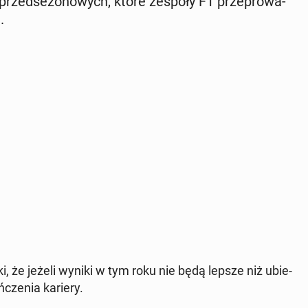
 przed­se­zo­no­wych, które zespoły F1 prze­pro­wa­
.
lotki, że jeżeli wyniki w tym roku nie będą lepsze niż ubie­
­cze­nia kariery.