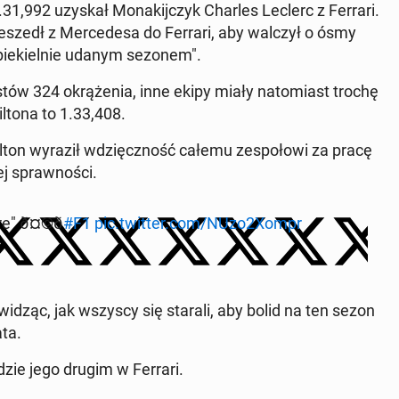
1.31,992 uzyskał Mo­na­kij­czyk Charles Leclerc z Ferrari.
e­szedł z Mer­ce­de­sa do Ferrari, aby walczył o ósmy
 "pie­kiel­nie udanym sezonem".
estów 324 okrą­że­nia, inne ekipy miały na­to­miast trochę
l­to­na to 1.33,408.
­ton wyraził wdzięcz­ność całemu ze­spo­ło­wi za pracę
j spraw­no­ści.
" ð¤©ð
#F1
pic.twitter.com/NUzo2Xompr
e widząc, jak wszyscy się starali, aby bolid na ten sezon
ata.
ędzie jego drugim w Ferrari.