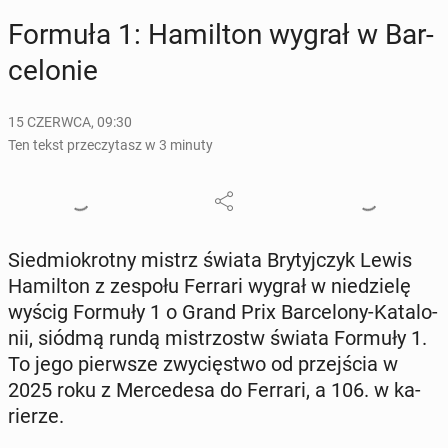
Formuła 1: Ha­mil­ton wygrał w Bar­
ce­lo­nie
15 CZERWCA, 09:30
Ten tekst przeczytasz w 3 minuty
Sied­mio­krot­ny mistrz świata Bry­tyj­czyk Lewis
Ha­mil­ton z zespołu Ferrari wygrał w nie­dzie­lę
wyścig Formuły 1 o Grand Prix Bar­ce­lo­ny-Ka­ta­lo­
nii, siódmą rundą mi­strzostw świata Formuły 1.
To jego pierw­sze zwy­cię­stwo od przej­ścia w
2025 roku z Mer­ce­de­sa do Ferrari, a 106. w ka­
rie­rze.