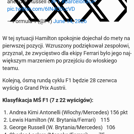
ahead of Russell ð
#F1
#Bar­ce­lo­naGP
pic.twitter.com/6IN4Q0ccVD
— Formula 1 (@F1)
June 14, 2026
W tej sy­tu­acji Ha­mil­ton spo­koj­nie do­je­chał do mety na
pierw­szej pozycji. Wzru­szo­ny po­dzię­ko­wał ze­spo­ło­wi,
przy­znał, że zwy­cię­stwo dla ekipy Ferrari było jego naj­
więk­szym ma­rze­niem po przej­ściu do wło­skie­go
teamu.
Kolejną, ósmą rundą cyklu F1 będzie 28 czerwca
wyścig o Grand Prix Austrii.
Kla­sy­fi­ka­cja MŚ F1 (7 z 22 wy­ści­gów):
1. Andrea Kimi An­to­nel­li (Włochy/Mer­ce­des) 156 pkt
2. Lewis Ha­mil­ton (W. Bry­ta­nia/Ferrari) 115
3. George Russell (W. Bry­ta­nia/Mer­ce­des) 106