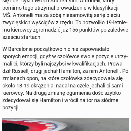
się lider cyklu Włoch Andrea Kimi An­to­nel­li, który
pomimo tego utrzy­mał pro­wa­dze­nie w kla­sy­fi­ka­cji
MŚ. An­to­nel­li ma za sobą nie­sa­mo­wi­tą serię pięciu
zwy­cię­skich wy­ści­gów z rzędu. To po­zwo­li­ło 19-let­nie­
mu kie­row­cy zgro­ma­dzić już 156 punktów po za­le­d­wie
sześciu star­tach.
W Bar­ce­lo­nie po­cząt­ko­wo nic nie za­po­wia­da­ło
sporych emocji, gdyż w czo­łów­ce swoje pozycje utrzy­
ma­li ci, którzy byli naj­szyb­si w kwa­li­fi­ka­cjach. Pro­wa­
dził Russell, drugi jechał Ha­mil­ton, za nim An­to­nel­li. Po
zmia­nach opon, na które czo­łów­ka zde­cy­do­wa­ła się
około 18-19 okrą­że­nia, nadal na czele jechali ci sami
kie­row­cy. Na drugą zmianę ogu­mie­nia dość szybko
zde­cy­do­wał się Ha­mil­ton i wrócił na tor na siódmej
pozycji.