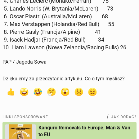
4. Charles Leclerc (Monako/Ferrari) 75
5. Lando Norris (W. Bry­ta­nia/McLaren) 73
6. Oscar Piastri (Au­stra­lia/McLaren) 68
7. Max Ver­stap­pen (Ho­lan­dia/Red Bull) 55
8. Pierre Gasly (Francja/Alpine) 41
9. Isack Hadjar (Francja/Red Bull) 34
10. Liam Lawson (Nowa Ze­lan­dia/Racing Bulls) 26
PAP / Jagoda Sowa
Dziękujemy za przeczytanie artykułu. Co o tym myślisz?
LINKI SPONSOROWANE
JAK DODAĆ?
Kanguro Removals to Europe, Man & Van
to EU