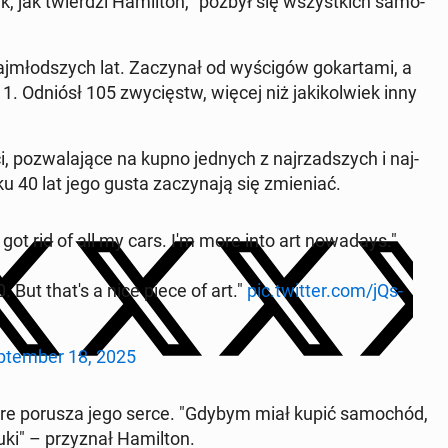
 jak twierdzi Hamil­ton, "pozbył się wszys­t­kich samo­
młod­szych lat. Za­czy­nał od wyś­cigów gokar­ta­mi, a
. Odniósł 105 zwycięstw, więcej niż jakikol­wiek inny
, pozwala­jące na kupno jednych z na­jrzad­szych i na­j­
0 lat jego gusta za­czy­na­ją się zmieni­ać.
 I got rid of all my cars. I'm more into art nowa­days."
. But that's a nice piece of art."
pic.twitter.com/jQs­
­tem­ber 18, 2025
tóre porusza jego serce. "Gdybym miał kupić samochód,
uki" – przyz­nał Hamil­ton.