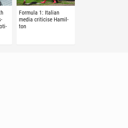
th
Formula 1: Italian
s­
media crit­i­cise Hamil­
­ti­
ton