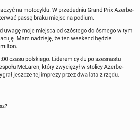
yć na mo­to­cyk­lu. W przed­ed­niu Grand Prix Azer­be­
rz­er­wać passę braku miejsc na podium.
pod uwagę moje miejsca od szóstego do ósmego w tym
 pracuję. Mam nadzieję, że ten weekend będzie
il­ton.
:00 czasu pol­skiego. Liderem cyklu po szes­nas­tu
i z zespołu McLaren, który zwyciężył w stolicy Azer­be­
grał jeszcze tej imprezy przez dwa lata z rzędu.
isz?