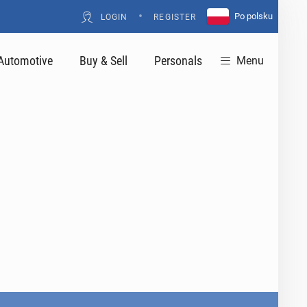
•
Po polsku
LOGIN
REGISTER
Automotive
Buy & Sell
Personals
Menu