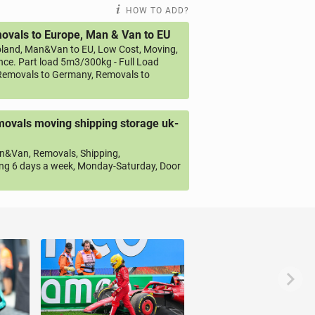
HOW TO ADD?
vals to Europe, Man & Van to EU
land, Man&Van to EU, Low Cost, Moving,
ce. Part load 5m3/300kg - Full Load
emovals to Germany, Removals to
ovals moving shipping storage uk-
&Van, Removals, Shipping,
ng 6 days a week, Monday-Saturday, Door