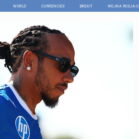
WORLD
CURRENCIES
BREXIT
WOJNA ROSJA-U