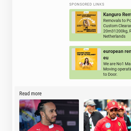
SPONSORED LINKS
Kanguro Remo
Removals to Po
Custom Clearan
20m31200kg, R
Netherlands
european rem
eu
We are No1 Man
Moving operati
to Door.
Read more