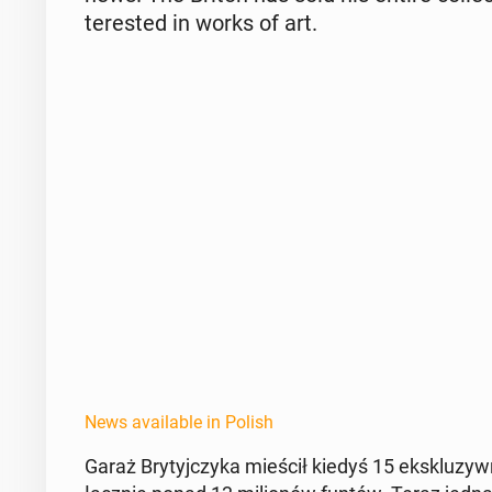
ter­est­ed in works of art.
News available in Polish
Garaż Bry­tyjczy­ka mieścił kiedyś 15 ek­skluz