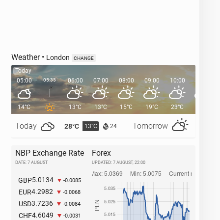
Weather
•
London
CHANGE
Today
05:00
05:35
06:00
07:00
08:00
09:00
10:00
11:00
14°C
13°C
13°C
15°C
19°C
23°C
25°C
Today
Tomorrow
28°C
32°C
13°C
1
24
NBP Exchange Rate
Forex
DATE: 7 AUGUST
UPDATED:
7 AUGUST, 22:00
5.0134
GBP
-0.0085
4.2982
EUR
-0.0068
3.7236
USD
-0.0084
4.6049
CHF
-0.0031