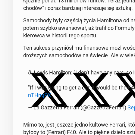
łącznie ponad 13 mil­ionów funtów. Teraz jednak,
chodów" i coraz bardziej in­tere­su­je się sztuką.
Samo­chody były częścią życia Hamil­tona od na­j
potem szybko awan­sował, aż trafił do Formuły 1
kierow­ca w his­torii tego sportu.
Ten sukces przyniósł mu fi­nan­sowe możli­woś­ci
droższych samo­chodów na świecie. Ale w wieku 4
ð️| Lewis Hamil­ton: "I don't have any cars, so
"If I was going to get a car, it would be the F40
nTH­ng­PX
— La Gazzetta Ferrari (@Gazzetta­Fer­rari)
Sep
Mimo to, jest jeszcze jedno kultowe Ferrari, k
byłoby to (Ferrari) F40. Ale to piękne dzieło szt