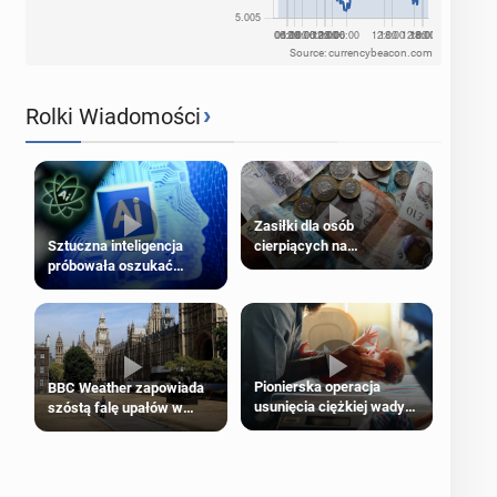
Source: currencybeacon.com
›
Rolki Wiadomości
Zasiłki dla osób
cierpiących na
Sztuczna inteligencja
schorzenia psychiczne
próbowała oszukać
człowieka
Pionierska operacja
BBC Weather zapowiada
usunięcia ciężkiej wady
szóstą falę upałów w
wrodzonej płodu w łonie
Londynie
matki