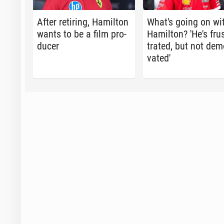
After re­tir­ing, Hamil­ton
What's going on wi
wants to be a film pro­
Hamil­ton? 'He's fru
duc­er
trat­ed, but not de­mo
vat­ed'