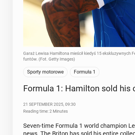
Garaż Lewisa Hamiltona mieścił kiedyś 15 ekskluzywnych F
funtów. (Fot. Getty Images)
Sporty motorowe
Formuła 1
Formula 1: Hamil­ton sold his co
21 SEPTEMBER 2025, 09:30
Reading time: 2 Minutes
Seven-time Formula 1 world cham­pi­on Lewi
news. The Briton has sold his entire col­lec­t