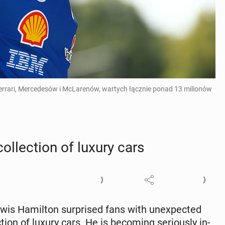
errari, Mercedesów i McLarenów, wartych łącznie ponad 13 milionów
l­lec­tion of luxury cars
s Hamil­ton sur­prised fans with un­ex­pect­ed
ion of luxury cars. He is be­com­ing se­ri­ous­ly in­