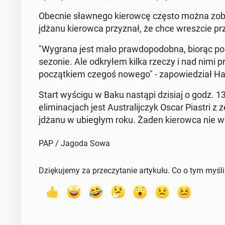
Obecnie sławnego kierow­cę często można zobacz
jdżanu kierow­ca przyz­nał, że chce wresz­cie p
"Wygrana jest mało praw­dopodob­na, biorąc 
sezonie. Ale od­kryłem kilka rzeczy i nad nimi
początkiem czegoś nowego" - za­powiedzi­ał Ham
Start wyścigu w Baku nastąpi dzisiaj o godz. 13
elim­i­nac­jach jest Aus­tral­i­jczyk Oscar Piastr
jdżanu w ubiegłym roku. Żaden kierow­ca nie wy
PAP / Jagoda Sowa
Dziękujemy za przeczytanie artykułu. Co o tym myśl