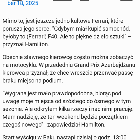
ber 18, 2025
Mimo to, jest jeszcze jedno kultowe Ferrari, które
porusza jego serce. "Gdybym miał kupić sa­mo­chód,
byłoby to (Ferrari) F40. Ale to piękne dzieło sztuki" –
przy­znał Ha­mil­ton.
Obecnie sław­ne­go kie­row­cę często można zo­ba­czyć
na mo­to­cy­klu. W przeded­niu Grand Prix Azer­bej­dża­nu
kie­row­ca przy­znał, że chce wresz­cie prze­rwać passę
braku miejsc na podium.
"Wygrana jest mało praw­do­po­dob­na, biorąc pod
uwagę moje miejsca od szó­ste­go do ósmego w tym
sezonie. Ale od­kry­łem kilka rzeczy i nad nimi pracuję.
Mam na­dzie­ję, że ten weekend będzie po­cząt­kiem
czegoś nowego" - za­po­wie­dział Ha­mil­ton.
Start wyścigu w Baku nastąpi dzisiaj o godz. 13:00