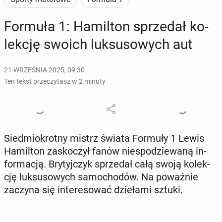
Formuła 1: Ha­mil­ton sprze­dał ko­
lek­cję swoich luk­su­so­wych aut
21 WRZEŚNIA 2025, 09:30
Ten tekst przeczytasz w 2 minuty
Sied­mio­krot­ny mistrz świata Formuły 1 Lewis
Ha­mil­ton za­sko­czył fanów nie­spo­dzie­wa­ną in­
for­ma­cją. Bry­tyj­czyk sprze­dał całą swoją ko­lek­
cję luk­su­so­wych sa­mo­cho­dów. Na po­waż­nie
zaczyna się in­te­re­so­wać dzie­ła­mi sztuki.