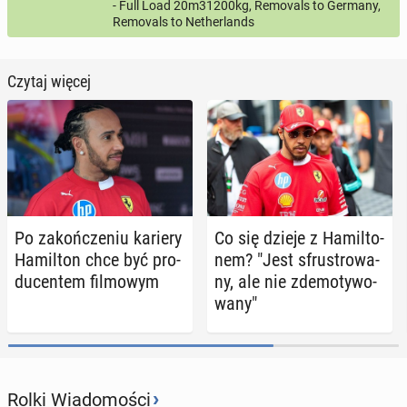
- Full Load 20m31200kg, Removals to Germany,
Removals to Netherlands
Czytaj więcej
Po za­koń­cze­niu kariery
Co się dzieje z Ha­mil­to­
Ha­mil­ton chce być pro­
nem? "Jest sfru­stro­wa­
du­cen­tem fil­mo­wym
ny, ale nie zde­mo­ty­wo­
wa­ny"
›
Rolki Wiadomości