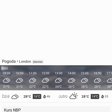
Pogoda
•
London
ZMIANA
Dziś
09:00
10:00
11:00
12:00
13:00
14:00
15:00
16:00
17:
21°C
21°C
22°C
22°C
24°C
28°C
28°C
28°C
28
Dziś
Jutro
28°C
28°C
16°C
14°C
46
33
Kurs NBP