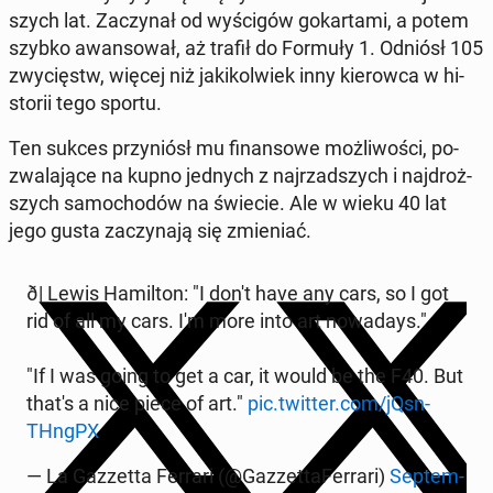
szych lat. Za­czy­nał od wy­ści­gów go­kar­ta­mi, a potem
szybko awan­so­wał, aż trafił do Formuły 1. Odniósł 105
zwy­cięstw, więcej niż ja­ki­kol­wiek inny kie­row­ca w hi­
sto­rii tego sportu.
Ten sukces przy­niósł mu fi­nan­so­we moż­li­wo­ści, po­
zwa­la­ją­ce na kupno jednych z naj­rzad­szych i naj­droż­
szych sa­mo­cho­dów na świecie. Ale w wieku 40 lat
jego gusta za­czy­na­ją się zmie­niać.
ð️| Lewis Ha­mil­ton: "I don't have any cars, so I got
rid of all my cars. I'm more into art no­wa­days."
"If I was going to get a car, it would be the F40. But
that's a nice piece of art."
pic.twitter.com/jQsn­
THngPX
— La Gaz­zet­ta Ferrari (@Gaz­zet­ta­Fer­ra­ri)
Sep­tem­