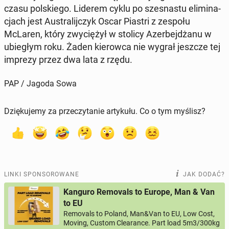
czasu pol­skie­go. Liderem cyklu po szes­na­stu eli­mi­na­
cjach jest Au­stra­lij­czyk Oscar Piastri z zespołu
McLaren, który zwy­cię­żył w stolicy Azer­bej­dża­nu w
ubie­głym roku. Żaden kie­row­ca nie wygrał jeszcze tej
imprezy przez dwa lata z rzędu.
PAP / Jagoda Sowa
Dziękujemy za przeczytanie artykułu. Co o tym myślisz?
LINKI SPONSOROWANE
JAK DODAĆ?
Kanguro Removals to Europe, Man & Van
to EU
Removals to Poland, Man&Van to EU, Low Cost,
Moving, Custom Clearance. Part load 5m3/300kg