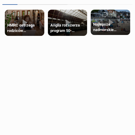
Najlepsze
HMRC ostrzega
Anglia rozszerza
nadmorskie
rodziców
program 50-
miasteczko blisko
pobierających Child
procentowych
Londynu
Benefit. Mogą być
zniżek kolejowych
zobowiązani do
na 18-latków
zwrotu zasiłku