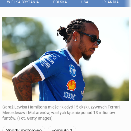
WIELKA BRYTANIA
POLSKA
USA
IRLANDIA
Garaż Lewisa Hamiltona mieścił kiedyś 15 ekskluzywnych Ferrari,
Mercedesów i McLarenów, wartych łącznie ponad 13 milionów
funtów. (Fot. Getty Images)
Sporty motorowe
Formuła 1