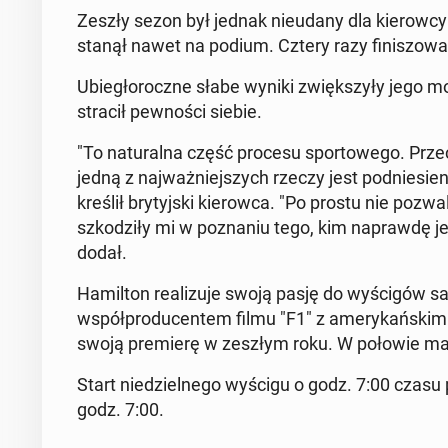
Zeszły sezon był jednak nie­uda­ny dla kie­row­cy
stanął nawet na podium. Cztery razy fi­ni­szo­w
Ubie­gło­rocz­ne słabe wyniki zwięk­szy­ły jego mo­t
stracił pew­no­ści siebie.
"To na­tu­ral­na część procesu spor­to­we­go. Prze­
jedną z naj­waż­niej­szych rzeczy jest pod­nie­sie­
kre­ślił bry­tyj­ski kie­row­ca. "Po prostu nie po­
szko­dzi­ły mi w po­zna­niu tego, kim na­praw­dę je
dodał.
Ha­mil­ton re­ali­zu­je swoją pasję do wy­ści­gów 
współ­pro­du­cen­tem filmu "F1" z ame­ry­kań­ski
swoją pre­mie­rę w zeszłym roku. W połowie marc
Start nie­dziel­ne­go wyścigu o godz. 7:00 czasu pol
godz. 7:00.