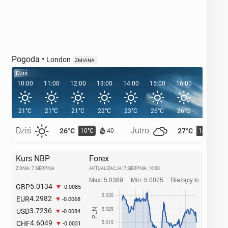
Pogoda
•
London
ZMIANA
Dziś
10:00
11:00
12:00
13:00
14:00
15:00
16:00
17:00
21°C
21°C
21°C
22°C
23°C
26°C
26°C
25°C
Dziś
Jutro
26°C
27°C
10°C
14°C
40
Kurs NBP
Forex
Z DNIA: 7 SIERPNIA
AKTUALIZACJA:
7 SIERPNIA, 10:30
5.0134
GBP
-0.0085
4.2982
EUR
-0.0068
3.7236
USD
-0.0084
4.6049
CHF
-0.0031