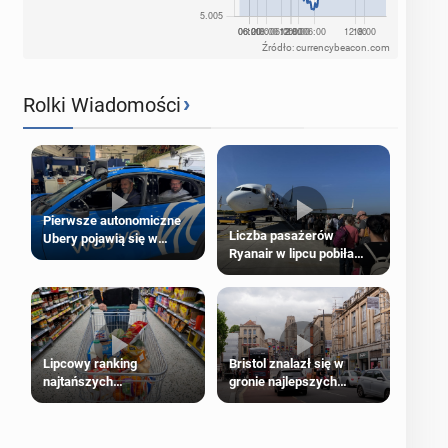
Źródło: currencybeacon.com
›
Rolki Wiadomości
Pierwsze autonomiczne
Liczba pasażerów
Ubery pojawią się w
Ryanair w lipcu pobiła
Londynie jeszcze tego
rekord
lata
Lipcowy ranking
Bristol znalazł się w
najtańszych
gronie najlepszych
supermarketów
kierunków podróży na
świecie