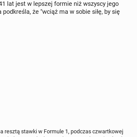
41 lat jest w lepszej formie niż wszyscy jego
ca pod­kre­śla, że "wciąż ma w sobie siłę, by się
ą a resztą stawki w Formule 1, podczas czwart­ko­wej