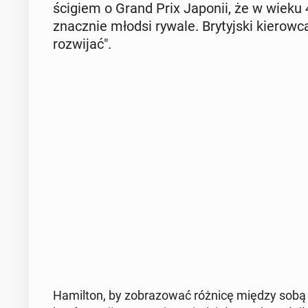
ści­giem o Grand Prix Japonii, że w wieku 
znacz­nie młodsi rywale. Bry­tyj­ski kie­row­
roz­wi­jać".
Ha­mil­ton, by zo­bra­zo­wać różnicę między sob