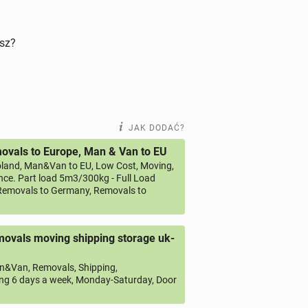
isz?
JAK DODAĆ?
vals to Europe, Man & Van to EU
land, Man&Van to EU, Low Cost, Moving,
ce. Part load 5m3/300kg - Full Load
emovals to Germany, Removals to
ovals moving shipping storage uk-
&Van, Removals, Shipping,
ng 6 days a week, Monday-Saturday, Door