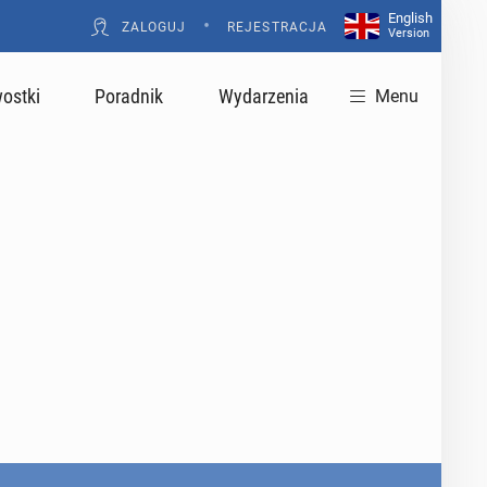
English
•
ZALOGUJ
REJESTRACJA
Version
ostki
Poradnik
Wydarzenia
Menu