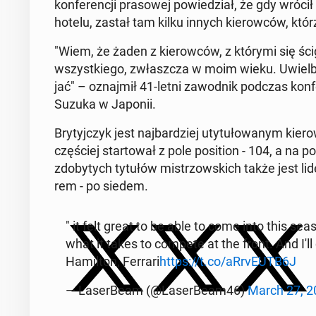
kon­fe­ren­cji pra­so­wej po­wie­dział, że gdy wróc
hotelu, zastał tam kilku innych kie­row­ców, którz
"Wiem, że żaden z kie­row­ców, z którymi się ścig
wszyst­kie­go, zwłasz­cza w moim wieku. Uwiel­b
jać" – oznaj­mił 41-letni za­wod­nik podczas kon­f
Suzuka w Japonii.
Bry­tyj­czyk jest naj­bar­dziej uty­tu­ło­wa­nym kie
czę­ściej star­to­wał z pole po­si­tion - 104, a 
zdo­by­tych tytułów mi­strzow­skich także jest
rem - po siedem.
" it felt great to be able to come into this sea
what it takes to compete at the front. And I'll
Ha­mil­ton, Ferrari
https://t.co/aR­rvEUTB6J
— La­ser­Be­am (@La­ser­Be­am46)
March 27, 2