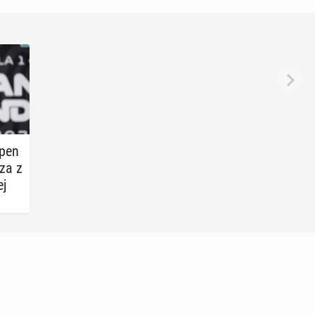
­pen
rza z
ej