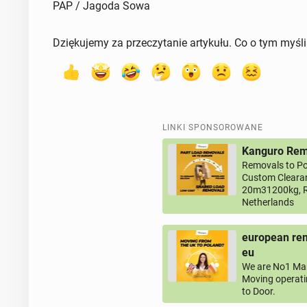
PAP / Jagoda Sowa
Dziękujemy za przeczytanie artykułu. Co o tym myśl
LINKI SPONSOROWANE
Kanguro Remo
Removals to Po
Custom Clearan
20m31200kg, R
Netherlands
european rem
eu
We are No1 Man
Moving operati
to Door.