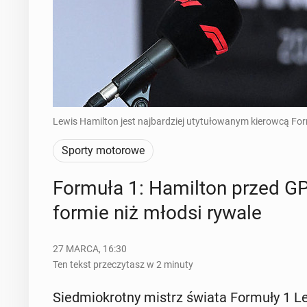
Lewis Hamilton jest najbardziej utytułowanym kierowcą For
Sporty motorowe
Formuła 1: Ha­mil­ton przed GP 
formie niż młodsi rywale
27 MARCA, 16:30
Ten tekst przeczytasz w 2 minuty
Sied­mio­krot­ny mistrz świata Formuły 1 Le