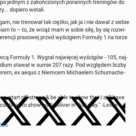
ił po jednym z za­koń­czo­nych po­ran­nych tre­nin­gów do
y... dopiero wstali.
am, nie tre­no­wał tak ciężko, jak ja i nie dawał z siebie
iam to – to, że wciąż mam w sobie siłę, by się roz­wi­
e­ren­cji pra­so­wej przed wy­ści­giem Formuły 1 na torze
­row­cą Formuły 1. Wygrał naj­wię­cej wy­ści­gów - 105, naj­
na podium stawał w sumie 207 razy. Pod wzglę­dem liczby
 liderem, ex aequo z Niemcem Mi­cha­elem Schu­ma­che­
son, start off strong & be able to show that I still have
 con­ti­nue to show up & deliver in that way." -Lewis
026