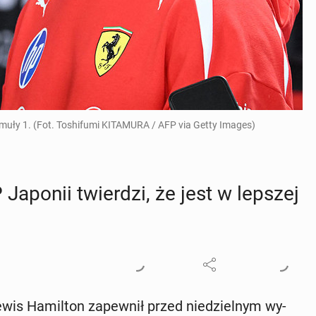
muły 1. (Fot. Toshifumi KITAMURA / AFP via Getty Images)
Japonii twier­dzi, że jest w lepszej
wis Ha­mil­ton za­pew­nił przed nie­dziel­nym wy­