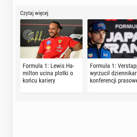
Czytaj więcej
Formuła 1: Lewis Ha­
Formuła 1: Ver­stap
mil­ton ucina plotki o
wy­rzu­cił dzien­ni­ka­
końcu kariery
kon­fe­ren­cji pra­so­w