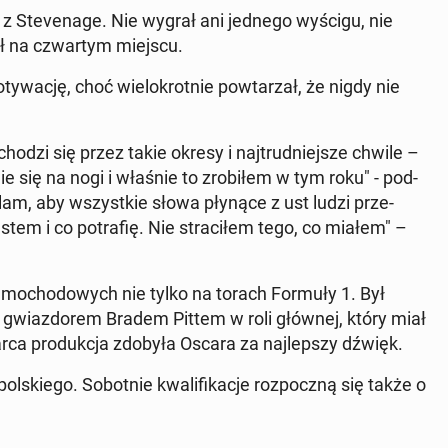
 z Ste­ve­na­ge. Nie wygrał ani jednego wyścigu, nie
ał na czwar­tym miejscu.
y­wa­cję, choć wie­lo­krot­nie po­wta­rzał, że nigdy nie
cho­dzi się przez takie okresy i naj­trud­niej­sze chwile –
nie się na nogi i właśnie to zro­bi­łem w tym roku" - pod­
zwa­lam, aby wszyst­kie słowa płynące z ust ludzi prze­
stem i co po­tra­fię. Nie stra­ci­łem tego, co miałem" –
sa­mo­cho­do­wych nie tylko na torach Formuły 1. Był
m gwiaz­do­rem Bradem Pittem w roli głównej, który miał
a pro­duk­cja zdobyła Oscara za naj­lep­szy dźwięk.
­skie­go. So­bot­nie kwa­li­fi­ka­cje roz­pocz­ną się także o