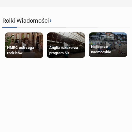
›
Rolki Wiadomości
Najlepsze
HMRC ostrzega
Anglia rozszerza
nadmorskie
rodziców
program 50-
miasteczko blisko
pobierających Child
procentowych
Londynu
Benefit. Mogą być
zniżek kolejowych
zobowiązani do
na 18-latków
zwrotu zasiłku