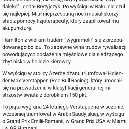
daleko" - dodał Bry­tyj­czyk. Po wyścigu w Baku nie czuł
się naj­le­piej. Miał nie­prze­spa­ną noc i musiał sko­rzy­
stać z pomocy fi­zjo­te­ra­peu­ty, który za­apli­ko­wał mu
aku­punk­tu­rę.
Ha­mil­ton z wielkim trudem "wy­gra­mo­lił" się z prze­bu­
do­wa­ne­go bolidu. To zapewne wina trudów ry­wa­li­za­cji
po­wo­du­ją­cych ob­cią­że­nia mię­śnio­we dla sie­dzą­ce­go
zbyt nisko w bo­li­dzie kie­row­cy.
W wyścigu w stolicy Azer­bej­dża­nu trium­fo­wał Ho­len­
der Max Ver­stap­pen (Red Bull Racing), który umocnił
się na pro­wa­dze­niu w kla­sy­fi­ka­cji ge­ne­ral­nej mi­
strzostw świata z do­rob­kiem 150 pkt.
To piąta wygrana 24-let­nie­go Ver­stap­pe­na w sezonie,
wcze­śniej trium­fo­wał w Arabii Sau­dyj­skiej, w wyścigu
o Grand Prix Emilii-Romanii, w Grand Prix USA w Miami
i w GP Hisz­pa­nii.