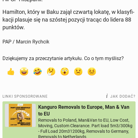
Ha­mil­ton, który w Baku zajął czwartą lokatę, w kla­sy­fi­
ka­cji plasuje się na szóstej pozycji tracąc do lidera 88
punktów.
PAP / Marcin Rychcik
Dziękujemy za przeczytanie artykułu. Co o tym myślisz?
LINKI SPONSOROWANE
JAK DODAĆ?
Kanguro Removals to Europe, Man & Van
to EU
Removals to Poland, Man&Van to EU, Low Cost,
Moving, Custom Clearance. Part load 5m3/300kg
- Full Load 20m31200kg, Removals to Germany,
Removals to Netherlands