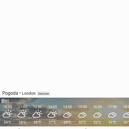
Pogoda
•
London
ZMIANA
Dziś
10:00
11:00
12:00
13:00
14:00
15:00
16:00
17:00
18:
24°C
24°C
26°C
27°C
29°C
32°C
32°C
31°C
30