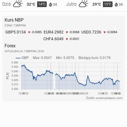
Dziś
Jutro
32°C
29°C
14°C
15°C
34
34
Kurs NBP
Z DNIA: 7 SIERPNIA
5.0134
4.2982
3.7236
GBP
EUR
USD
-0.0085
-0.0068
-0.0084
4.6049
CHF
-0.0031
Forex
AKTUALIZACJA:
7 SIERPNIA, 22:00
Źródło: currencybeacon.com