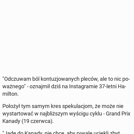
"Od­czu­wam ból kon­tu­zjo­wa­nych pleców, ale to nic po­
waż­ne­go" - oznaj­mił dziś na In­sta­gra­mie 37-letni Ha­
mil­ton.
Położył tym samym kres spe­ku­la­cjom, że może nie
wy­star­to­wać w naj­bliż­szym wyścigu cyklu - Grand Prix
Kanady (19 czerwca).
"Jadę do Kanady, nie chcę, aby rywale uciekli zbyt