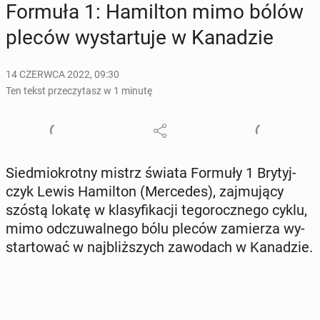
Formuła 1: Ha­mil­ton mimo bólów
pleców wy­star­tu­je w Ka­na­dzie
14 CZERWCA 2022, 09:30
Ten tekst przeczytasz w 1 minutę
Sied­mio­krot­ny mistrz świata Formuły 1 Bry­tyj­
czyk Lewis Ha­mil­ton (Mer­ce­des), zaj­mu­ją­cy
szóstą lokatę w kla­sy­fi­ka­cji te­go­rocz­ne­go cyklu,
mimo od­czu­wal­ne­go bólu pleców za­mie­rza wy­
star­to­wać w naj­bliż­szych za­wo­dach w Ka­na­dzie.