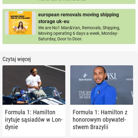
european removals moving shipping
storage uk-eu
We are No1 Man&Van, Removals, Shipping,
Moving operating 6 days a week, Monday-
Saturday, Door to Door.
Czytaj więcej
Formuła 1: Ha­mil­ton
Formuła 1: Ha­mil­ton z
irytuje są­sia­dów w Lon­
ho­no­ro­wym oby­wa­tel­
dy­nie
stwem Bra­zy­lii