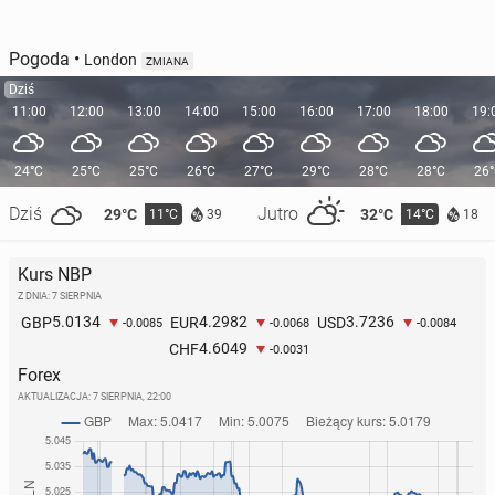
Pogoda
•
London
ZMIANA
Dziś
11:00
12:00
13:00
14:00
15:00
16:00
17:00
18:00
19:
24°C
25°C
25°C
26°C
27°C
29°C
28°C
28°C
26
Dziś
Jutro
29°C
32°C
11°C
14°C
39
18
Kurs NBP
Z DNIA: 7 SIERPNIA
5.0134
4.2982
3.7236
GBP
EUR
USD
-0.0085
-0.0068
-0.0084
4.6049
CHF
-0.0031
Forex
AKTUALIZACJA:
7 SIERPNIA, 22:00