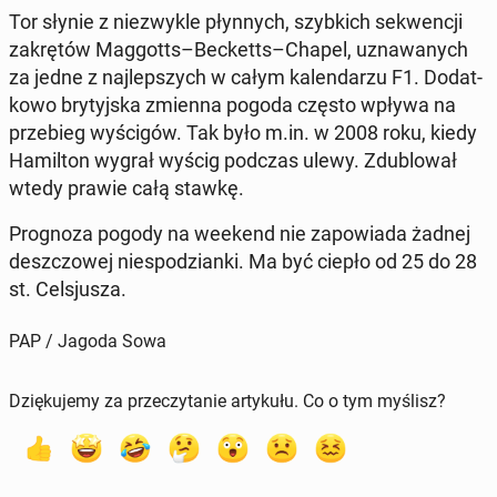
Tor słynie z nie­zwy­kle płyn­nych, szyb­kich se­kwen­cji
za­krę­tów Mag­gotts–Bec­ketts–Chapel, uzna­wa­nych
za jedne z naj­lep­szych w całym ka­len­da­rzu F1. Do­dat­
ko­wo bry­tyj­ska zmienna pogoda często wpływa na
prze­bieg wy­ści­gów. Tak było m.in. w 2008 roku, kiedy
Ha­mil­ton wygrał wyścig podczas ulewy. Zdu­blo­wał
wtedy prawie całą stawkę.
Pro­gno­za pogody na weekend nie za­po­wia­da żadnej
desz­czo­wej nie­spo­dzian­ki. Ma być ciepło od 25 do 28
st. Cel­sju­sza.
PAP / Jagoda Sowa
Dziękujemy za przeczytanie artykułu. Co o tym myślisz?