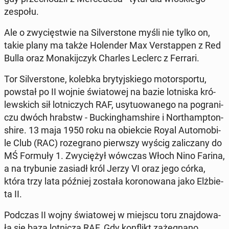
zespołu.
Ale o zwy­cię­stwie na Si­lver­sto­ne myśli nie tylko on,
takie plany ma także Ho­len­der Max Ver­stap­pen z Red
Bulla oraz Mo­na­kij­czyk Charles Leclerc z Ferrari.
Tor Si­lver­sto­ne, kolebka bry­tyj­skie­go mo­tor­spor­tu,
powstał po II wojnie świa­to­wej na bazie lot­ni­ska kró­
lew­skich sił lot­ni­czych RAF, usy­tu­owa­ne­go na po­gra­ni­
czu dwóch hrabstw - Buc­kin­gham­shi­re i Nor­thamp­ton­
shi­re. 13 maja 1950 roku na obiek­cie Royal Au­to­mo­bi­
le Club (RAC) ro­ze­gra­no pierw­szy wyścig za­li­cza­ny do
MŚ Formuły 1. Zwy­cię­żył wówczas Włoch Nino Farina,
a na try­bu­nie zasiadł król Jerzy VI oraz jego córka,
która trzy lata później została ko­ro­no­wa­na jako Elż­bie­
ta II.
Podczas II wojny świa­to­wej w miejscu toru znaj­do­wa­
ła się baza lot­ni­cza RAF. Gdy kon­flikt za­że­gna­no,