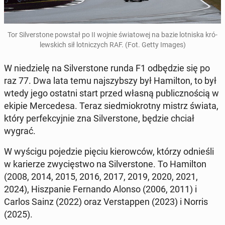
Tor Si­lver­sto­ne powstał po II wojnie świa­to­wej na bazie lot­ni­ska kró­
lew­skich sił lot­ni­czych RAF. (Fot. Getty Images)
W nie­dzie­lę na Si­lver­sto­ne runda F1 od­bę­dzie się po
raz 77. Dwa lata temu naj­szyb­szy był Ha­mil­ton, to był
wtedy jego ostatni start przed własną pu­blicz­no­ścią w
ekipie Mer­ce­de­sa. Teraz sied­mio­krot­ny mistrz świata,
który per­fek­cyj­nie zna Si­lver­sto­ne, będzie chciał
wygrać.
W wyścigu po­je­dzie pięciu kie­row­ców, którzy od­nie­śli
w ka­rie­rze zwy­cię­stwo na Si­lver­sto­ne. To Ha­mil­ton
(2008, 2014, 2015, 2016, 2017, 2019, 2020, 2021,
2024), Hisz­pa­nie Fer­nan­do Alonso (2006, 2011) i
Carlos Sainz (2022) oraz Ver­stap­pen (2023) i Norris
(2025).