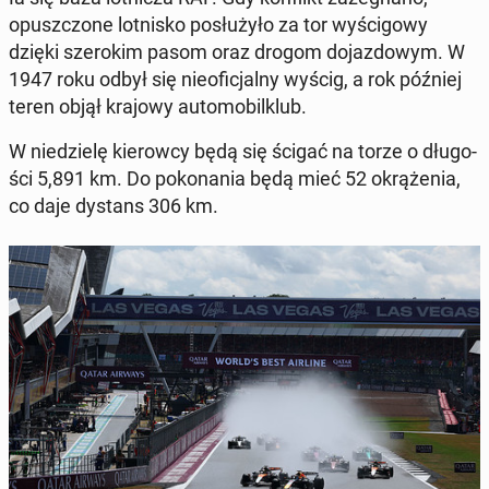
opusz­czo­ne lot­ni­sko po­słu­ży­ło za tor wy­ści­go­wy
dzięki sze­ro­kim pasom oraz drogom do­jaz­do­wym. W
1947 roku odbył się nie­ofi­cjal­ny wyścig, a rok później
teren objął krajowy au­to­mo­bil­klub.
W nie­dzie­lę kie­row­cy będą się ścigać na torze o dłu­go­
ści 5,891 km. Do po­ko­na­nia będą mieć 52 okrą­że­nia,
co daje dystans 306 km.