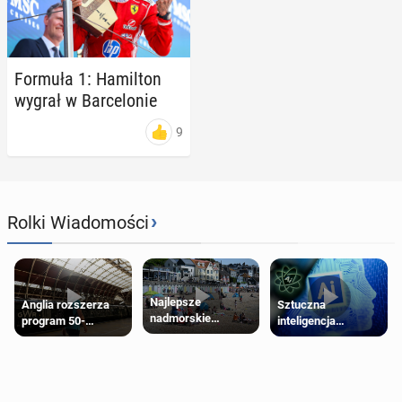
Formuła 1: Ha­mil­ton
wygrał w Bar­ce­lo­nie
9
›
Rolki Wiadomości
Najlepsze
Anglia rozszerza
Sztuczna
nadmorskie
program 50-
inteligencja
miasteczko blisko
procentowych
próbowała oszukać
Londynu
zniżek kolejowych
człowieka
na 18-latków