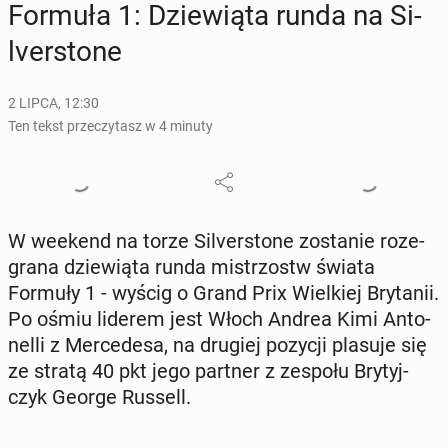
Formuła 1: Dzie­wią­ta runda na Si­
lver­sto­ne
2 LIPCA, 12:30
Ten tekst przeczytasz w 4 minuty
W weekend na torze Si­lver­sto­ne zo­sta­nie ro­ze­
gra­na dzie­wią­ta runda mi­strzostw świata
Formuły 1 - wyścig o Grand Prix Wiel­kiej Bry­ta­nii.
Po ośmiu liderem jest Włoch Andrea Kimi An­to­
nel­li z Mer­ce­de­sa, na drugiej pozycji plasuje się
ze stratą 40 pkt jego partner z zespołu Bry­tyj­
czyk George Russell.