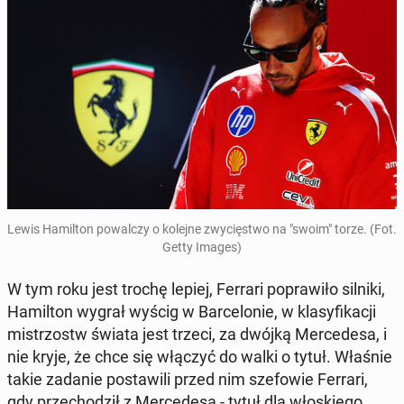
Lewis Ha­mil­ton po­wal­czy o kolejne zwy­cię­stwo na "swoim" torze. (Fot.
Getty Images)
W tym roku jest trochę lepiej, Ferrari po­pra­wi­ło silniki,
Ha­mil­ton wygrał wyścig w Bar­ce­lo­nie, w kla­sy­fi­ka­cji
mi­strzostw świata jest trzeci, za dwójką Mer­ce­de­sa, i
nie kryje, że chce się włączyć do walki o tytuł. Właśnie
takie zadanie po­sta­wi­li przed nim sze­fo­wie Ferrari,
gdy prze­cho­dził z Mer­ce­de­sa - tytuł dla wło­skie­go