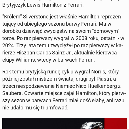
Bry­tyj­czyk Lewis Ha­mil­ton z Ferrari.
"Królem" Si­lver­sto­ne jest właśnie Ha­mil­ton re­pre­zen­
tu­ją­cy od ubie­głe­go sezonu barwy Ferrari. Ma w
dorobku dzie­więć zwy­cięstw na swoim "domowym"
torze. Po raz pierw­szy wygrał w 2008 roku, ostatni - w
2024. Trzy lata temu zwy­cię­żył po raz pierw­szy w ka­
rie­rze Hiszpan Carlos Sainz Jr., ak­tu­al­nie kie­row­ca
ekipy Wil­liams, wtedy w barwach Ferrari.
Rok temu bry­tyj­ską rundę cyklu wygrał Norris, który
później został mi­strzem świata, drugi był Piastri, a
trzeci nie­spo­dzie­wa­nie Niemiec Nico Hu­el­ken­berg z
Saubera. Czwarte miejsce zajął Ha­mil­ton, który pierw­
szy sezon w barwach Ferrari miał dość słaby, ani razu
nie udało mu się trium­fo­wać.