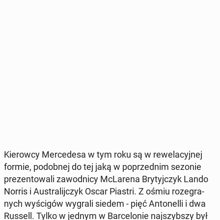
Kie­row­cy Mer­ce­de­sa w tym roku są w re­we­la­cyj­nej
formie, po­dob­nej do tej jaką w po­przed­nim sezonie
pre­zen­to­wa­li za­wod­ni­cy McLa­re­na Bry­tyj­czyk Lando
Norris i Au­stra­lij­czyk Oscar Piastri. Z ośmiu ro­ze­gra­
nych wy­ści­gów wygrali siedem - pięć An­to­nel­li i dwa
Russell. Tylko w jednym w Bar­ce­lo­nie naj­szyb­szy był