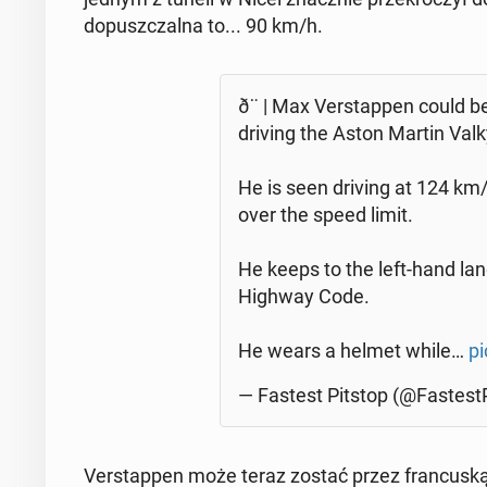
do­pusz­czal­na to... 90 km/h.
ð¨ | Max Ver­stap­pen could b
driving the Aston Martin Val­ky
He is seen driving at 124 km
over the speed limit.
He keeps to the left-hand lane
Highway Code.
He wears a helmet while…
pi
— Fastest Pitstop (@Fa­ste­st­
Ver­stap­pen może teraz zostać przez fran­cu­s