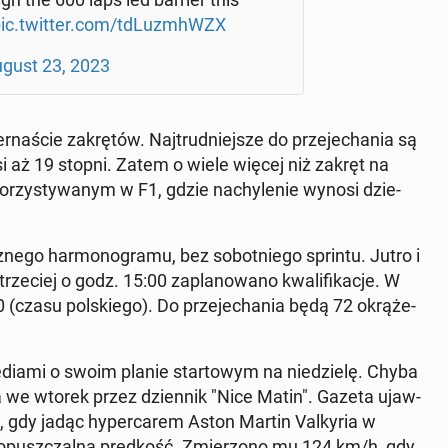
ic.twitter.com/tdLu­zmhWZX
gust 23, 2023
­ście za­krę­tów. Naj­trud­niej­sze do prze­je­cha­nia są
si aż 19 stopni. Zatem o wiele więcej niż zakręt na
ko­rzy­sty­wa­nym w F1, gdzie na­chy­le­nie wynosi dzie­
z­ne­go har­mo­no­gra­mu, bez so­bot­nie­go sprintu. Jutro i
e­ciej o godz. 15:00 za­pla­no­wa­no kwa­li­fi­ka­cje. W
0 (czasu pol­skie­go). Do prze­je­cha­nia będą 72 okrą­że­
diami o swoim planie star­to­wym na nie­dzie­lę. Chyba
wa­na we wtorek przez dzien­nik "Nice Matin". Gazeta ujaw­
m, gdy jadąc hy­per­ca­rem Aston Martin Val­ky­ria w
do­pusz­czal­ną pręd­kość. Zmie­rzo­no mu 124 km/h, gdy