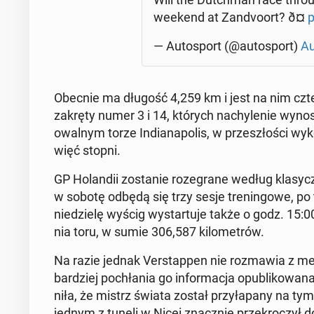
weekend at Zan­dvo­ort? ð¤
p
— Au­to­sport (@au­to­sport)
Au
Obecnie ma długość 4,259 km i jest na nim czter­na
zakręty numer 3 i 14, których na­chy­le­nie wyno
owalnym torze In­dia­na­po­lis, w prze­szło­ści wy­
więć stopni.
GP Ho­lan­dii zo­sta­nie ro­ze­gra­ne według kla­syc
w sobotę odbędą się trzy sesje tre­nin­go­we, po trz
nie­dzie­lę wyścig wy­star­tu­je także o godz. 15:0
nia toru, w sumie 306,587 ki­lo­me­trów.
Na razie jednak Ver­stap­pen nie roz­ma­wia z me
bar­dziej po­chła­nia go in­for­ma­cja opu­bli­ko­
ni­ła, że mistrz świata został przy­ła­pa­ny na ty
jednym z tuneli w Nicei znacz­nie prze­kro­czył 