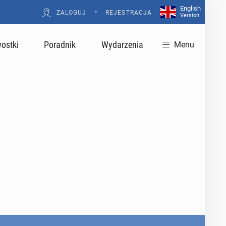
English
•
ZALOGUJ
REJESTRACJA
Version
ostki
Poradnik
Wydarzenia
Menu