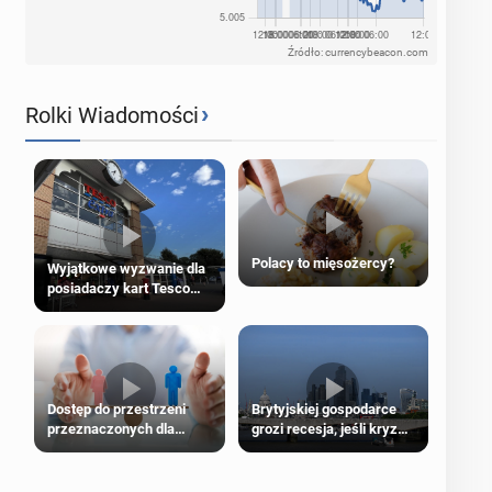
Źródło: currencybeacon.com
›
Rolki Wiadomości
Polacy to mięsożercy?
Wyjątkowe wyzwanie dla
posiadaczy kart Tesco
Clubcard!
Dostęp do przestrzeni
Brytyjskiej gospodarce
przeznaczonych dla
grozi recesja, jeśli kryzys
jednej płci ma opierać się
na Bliskim Wschodzie się
wyłącznie na płci
przedłuży
biologicznej