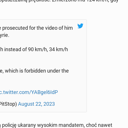
e pro­se­cu­ted for the video of him
­rie.
/h instead of 90 km/h, 34 km/h
, which is for­bid­den under the
c.twitter.com/YABgel6IdP
Pit­Stop)
August 22, 2023
ką policję ukarany wysokim man­da­tem, choć nawet