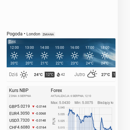
Pogoda
•
London
ZMIANA
Dziś
12:00
13:00
14:00
15:00
16:00
17:00
18:00
19:00
20°C
20°C
21°C
22°C
23°C
24°C
24°C
23°C
Dziś
Jutro
24°C
27°C
12°C
13°C
42
Kurs NBP
Forex
Z DNIA: 6 SIERPNIA
AKTUALIZACJA:
6 SIERPNIA, 12:10
5.0219
GBP
-0.0144
4.3050
EUR
-0.0068
3.7320
USD
-0.0148
4.6080
CHF
-0.0164