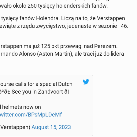
go­wa­ło około 250 tysięcy ho­len­der­skich fanów.
00 tysięcy fanów Ho­len­dra. Liczą na to, że Ver­stap­pen
­wią­te z rzędu zwy­cię­stwo, je­de­na­ste w sezonie i 46.
 Ver­stap­pen ma już 125 pkt prze­wa­gi nad Perezem.
­nan­do Alonso (Aston Martin), ale traci już do lidera
urse calls for a special Dutch
± See you in Zan­dvo­ort ð¦
l helmets now on
twitter.com/BPsM­pL­DeMf
Ver­stap­pen)
August 15, 2023