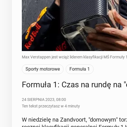
Max Verstappen jest wciąż liderem klasyfikacji MŚ Formuły 1
Sporty motorowe
Formuła 1
Formuła 1: Czas na rundę na "
24 SIERPNIA 2023, 08:00
Ten tekst przeczytasz w 4 minuty
W nie­dzie­lę na Zan­dvo­ort, "domowym" torz