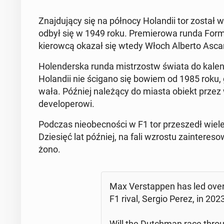
Znaj­du­ją­cy się na północy Ho­lan­dii tor został
odbył się w 1949 roku. Pre­mie­ro­wa runda Formu
kie­row­cą okazał się wtedy Włoch Alberto Ascari
Ho­len­der­ska runda mi­strzostw świata do ka­le
Ho­lan­dii nie ścigano się bowiem od 1985 roku, g
wa­ła. Później na­le­żą­cy do miasta obiekt prze
de­ve­lo­pe­ro­wi.
Podczas nie­obec­no­ści w F1 tor prze­szedł wie
Dzie­sięć lat później, na fali wzrostu za­in­te­re­so
żo­no.
Max Ver­stap­pen has led ove
F1 rival, Sergio Perez, in 202
Will the Dutch­man race throu