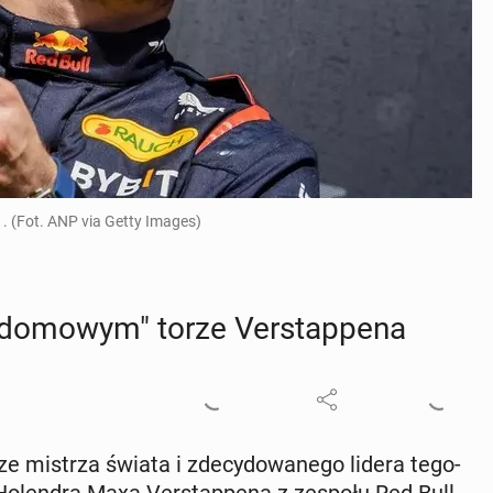
. (Fot. ANP via Getty Images)
domowym" torze Ver­stap­pe­na
e mistrza świata i zde­cy­do­wa­ne­go lidera te­go­