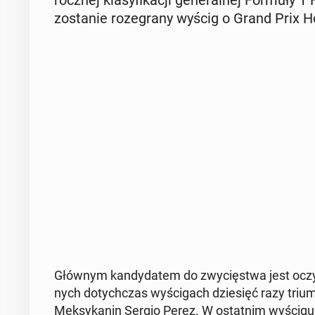
rocz­nej kla­sy­fi­ka­cji ge­ne­ral­nej Formuły
zo­sta­nie ro­ze­gra­ny wyścig o Grand Prix Ho
Głównym kan­dy­da­tem do zwy­cię­stwa jest oczy­
nych do­tych­czas wy­ści­gach dzie­sięć razy triu
Mek­sy­ka­nin Sergio Perez. W ostat­nim wyścigu n