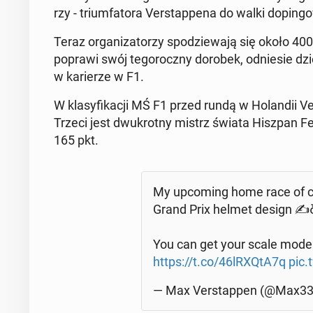
rzy - trium­fa­to­ra Ver­stap­pe­na do walki do­pin­
Teraz or­ga­ni­za­to­rzy spo­dzie­wa­ją się około 4
poprawi swój te­go­rocz­ny dorobek, od­nie­sie dzie
w ka­rie­rze w F1.
W kla­sy­fi­ka­cji MŚ F1 przed rundą w Ho­lan­dii
Trzeci jest dwu­krot­ny mistrz świata Hiszpan Fer
165 pkt.
My upco­ming home race of co
Grand Prix helmet design ✍ð³ð
You can get your scale mode
https://t.co/46lRXQtA7q
pic.
— Max Ver­stap­pen (@Max33