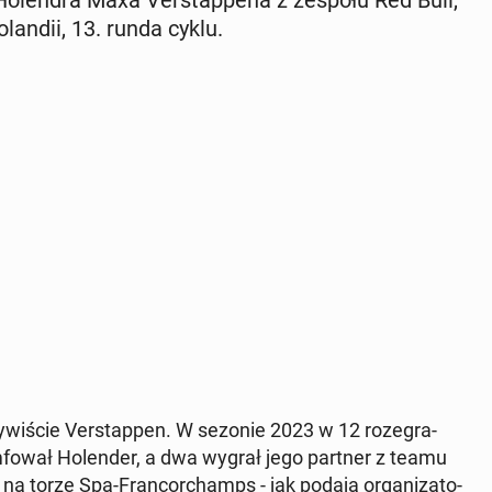
 1 Ho­len­dra Maxa Ver­stap­pe­na z zespołu Red Bull,
­lan­dii, 13. runda cyklu.
wi­ście Ver­stap­pen. W sezonie 2023 w 12 ro­ze­gra­
m­fo­wał Ho­len­der, a dwa wygrał jego partner z teamu
a torze Spa-Fran­cor­champs - jak podają or­ga­ni­za­to­