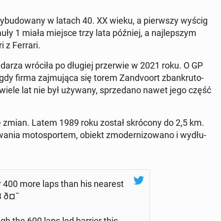
 wy­bu­do­wa­ny w latach 40. XX wieku, a pierw­szy wyścig
ły 1 miała miejsce trzy lata później, a naj­lep­szym
 z Ferrari.
n­da­rza wróciła po długiej prze­rwie w 2021 roku. O GP
dy firma zaj­mu­ją­ca się torem Zan­dvo­ort zban­kru­to­
z wiele lat nie był używany, sprze­da­no nawet jego część
le zmian. Latem 1989 roku został skró­co­ny do 2,5 km.
­wa­nia mo­to­spor­tem, obiekt zmo­der­ni­zo­wa­no i wy­dłu­
r 400 more laps than his nearest
3 ð¤¯
gh the 600 laps led barrier this