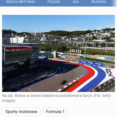
WIELKA BRYTANIA
POLSKA
USA
IRLANDIA
Na zdj.: Bottas w swoim bolidzie na autodromie w Soczi. (Fot. Getty
Images)
Sporty motorowe
Formuła 1