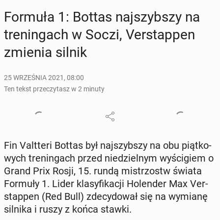
Formuła 1: Bottas naj­szyb­szy na
tre­nin­gach w Soczi, Ver­stap­pen
zmienia silnik
25 WRZEŚNIA 2021, 08:00
Ten tekst przeczytasz w 2 minuty
Fin Valt­te­ri Bottas był naj­szyb­szy na obu piąt­ko­
wych tre­nin­gach przed nie­dziel­nym wy­ści­giem o
Grand Prix Rosji, 15. rundą mi­strzostw świata
Formuły 1. Lider kla­sy­fi­ka­cji Ho­len­der Max Ver­
stap­pen (Red Bull) zde­cy­do­wał się na wymianę
silnika i ruszy z końca stawki.