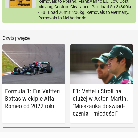
Removals to Poland, Man&Van to EU, Low Cost,
Moving, Custom Clearance. Part load 5m3/300kg
- Full Load 20m31200kg, Removals to Germany,
Removals to Netherlands
Czytaj więcej
Formuła 1: Fin Valt­te­ri
F1: Vettel i Stroll na
Bottas w ekipie Alfa
dłużej w Aston Martin.
Romeo od 2022 roku
"Mie­szan­ka do­świad­
cze­nia i mło­do­ści"