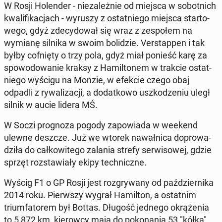
W Rosji Ho­len­der - nie­za­leż­nie od miejsca w so­bot­nich
kwa­li­fi­ka­cjach - wyruszy z ostat­nie­go miejsca star­to­
we­go, gdyż zde­cy­do­wał się wraz z ze­spo­łem na
wymianę silnika w swoim bo­li­dzie. Ver­stap­pen i tak
byłby cof­nię­ty o trzy pola, gdyż miał ponieść karę za
spo­wo­do­wa­nie kraksy z Ha­mil­to­nem w trakcie ostat­
nie­go wyścigu na Monzie, w efekcie czego obaj
odpadli z ry­wa­li­za­cji, a do­dat­ko­wo uszko­dze­niu uległ
silnik w aucie lidera MŚ.
W Soczi pro­gno­za pogody za­po­wia­da w weekend
ulewne deszcze. Już we wtorek na­wał­ni­ca do­pro­wa­
dzi­ła do cał­ko­wi­te­go zalania strefy ser­wi­so­wej, gdzie
sprzęt roz­sta­wia­ły ekipy tech­nicz­ne.
Wyścig F1 o GP Rosji jest roz­gry­wa­ny od paź­dzier­ni­ka
2014 roku. Pierw­szy wygrał Ha­mil­ton, a ostat­nim
trium­fa­to­rem był Bottas. Długość jednego okrą­że­nia
to 5,872 km, kie­row­cy mają do po­ko­na­nia 53 "kółka".