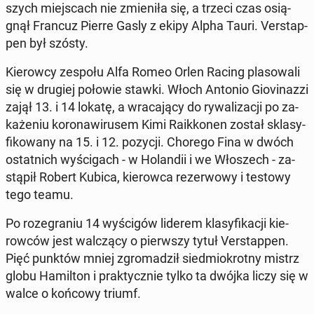
szych miej­scach nie zmie­ni­ła się, a trzeci czas osią­
gnął Francuz Pierre Gasly z ekipy Alpha Tauri. Ver­stap­
pen był szósty.
Kie­row­cy zespołu Alfa Romeo Orlen Racing pla­so­wa­li
się w drugiej połowie stawki. Włoch Antonio Gio­vi­naz­zi
zajął 13. i 14 lokatę, a wra­ca­ją­cy do ry­wa­li­za­cji po za­
ka­że­niu ko­ro­na­wi­ru­sem Kimi Ra­ik­ko­nen został skla­sy­
fi­ko­wa­ny na 15. i 12. pozycji. Chorego Fina w dwóch
ostat­nich wy­ści­gach - w Ho­lan­dii i we Wło­szech - za­
stą­pił Robert Kubica, kie­row­ca re­zer­wo­wy i testowy
tego teamu.
Po ro­ze­gra­niu 14 wy­ści­gów liderem kla­sy­fi­ka­cji kie­
row­ców jest wal­czą­cy o pierw­szy tytuł Ver­stap­pen.
Pięć punktów mniej zgro­ma­dził sied­mio­krot­ny mistrz
globu Ha­mil­ton i prak­tycz­nie tylko ta dwójka liczy się w
walce o końcowy triumf.