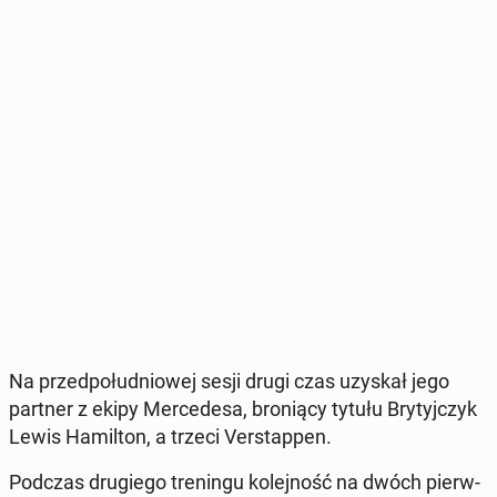
Na przed­po­łu­dnio­wej sesji drugi czas uzyskał jego
partner z ekipy Mer­ce­de­sa, bro­nią­cy tytułu Bry­tyj­czyk
Lewis Ha­mil­ton, a trzeci Ver­stap­pen.
Podczas dru­gie­go tre­nin­gu ko­lej­ność na dwóch pierw­