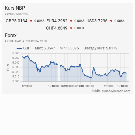
Kurs NBP
Z DNIA: 7 SIERPNIA
5.0134
4.2982
3.7236
GBP
EUR
USD
-0.0085
-0.0068
-0.0084
4.6049
CHF
-0.0031
Forex
AKTUALIZACJA:
7 SIERPNIA, 22:00
Źródło: currencybeacon.com