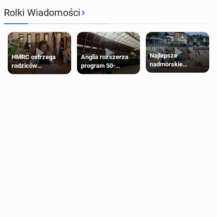
›
Rolki Wiadomości
Najlepsze
HMRC ostrzega
Anglia rozszerza
nadmorskie
rodziców
program 50-
miasteczko blisko
pobierających Child
procentowych
Londynu
Benefit. Mogą być
zniżek kolejowych
zobowiązani do
na 18-latków
zwrotu zasiłku