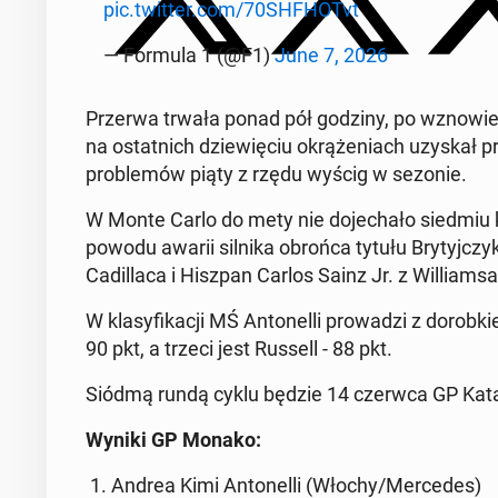
pic.twitter.com/70SHFHOTvt
— Formula 1 (@F1)
June 7, 2026
Przerwa trwała ponad pół godziny, po wznowie­ni
na os­tat­nich dziewię­ciu okrąże­ni­ach uzyskał
prob­lemów piąty z rzędu wyścig w sezonie.
W Monte Carlo do mety nie do­jechało siedmiu k
powodu awarii silnika obrońca tytułu Bry­tyjczyk
Cadil­la­ca i Hiszpan Carlos Sainz Jr. z Willia
W klasy­fikacji MŚ An­tonel­li prowadzi z dorob
90 pkt, a trzeci jest Russell - 88 pkt.
Siódmą rundą cyklu będzie 14 czerwca GP Kat­al
Wyniki GP Monako:
1. Andrea Kimi An­tonel­li (Włochy/Mer­cedes