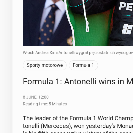
Włoch Andrea Kimi Antonelli wygrał pięć ostatnich wyścigów
Sporty motorowe
Formuła 1
Formula 1: An­tonel­li wins in
8 JUNE, 12:00
Reading time: 5 Minutes
The leader of the Formula 1 World Cham­pi­
tonel­li (Mer­cedes), won yes­ter­day’s Mona