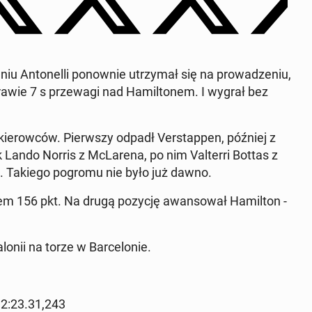
u An­tonel­li ponown­ie utrzy­mał się na prowadze­niu,
 prawie 7 s przewa­gi nad Hamil­tonem. I wygrał bez
ierow­ców. Pier­wszy odpadł Ver­stap­pen, później z
 Lando Norris z McLare­na, po nim Val­ter­ri Bottas z
msa. Takiego pogromu nie było już dawno.
kiem 156 pkt. Na drugą pozycję awan­sował Hamil­ton -
onii na torze w Barcelonie.
) 2:23.31,243