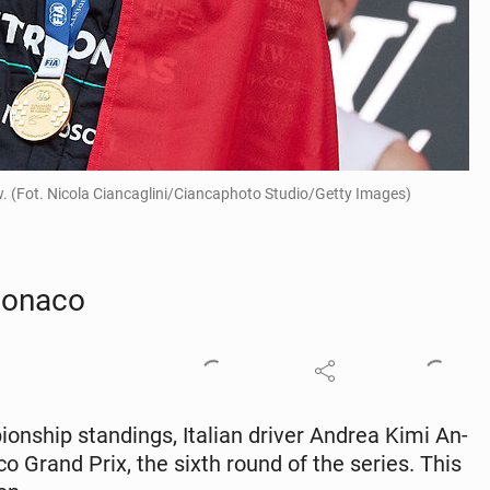
. (Fot. Nicola Ciancaglini/Ciancaphoto Studio/Getty Images)
 Monaco
onship stand­ings, Italian driver Andrea Kimi An­
co Grand Prix, the sixth round of the series. This