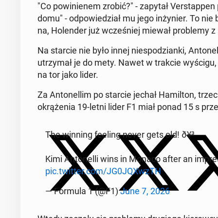
"Co powinienem zrobić?" - zapytał Ver­stap­pen
domu" - odpowiedzi­ał mu jego in­żynier. To nie 
na, Holen­der już wcześniej miewał prob­le­my z 
Na starcie nie było innej niespodzian­ki, An­tonel
utrzy­mał je do mety. Nawet w trakcie wyścigu,
na tor jako lider.
Za An­tonel­lim po starcie jechał Hamil­ton, trzec
okrąże­nia 19-letni lider F1 miał ponad 15 s prz
The winning feeling never gets old! ð¥³
Kimi An­tonel­li wins in Monaco after an im­pres­s
pic.twitter.com/JG0JQXwzTH
— Formula 1 (@F1)
June 7, 2026