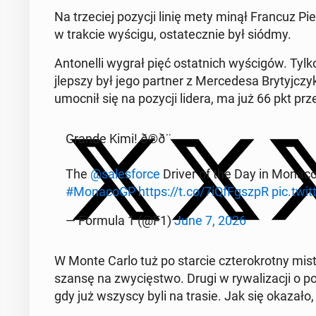
Na trze­ciej pozycji linię mety minął Francuz Pier
w trakcie wyścigu, os­tate­cznie był siódmy.
An­tonel­li wygrał pięć os­tat­nich wyś­cigów. Tylk
jlep­szy był jego partner z Mer­cedesa Bry­tyjczyk 
umocnił się na pozycji lidera, ma już 66 pkt prz
Grande Kimi! ð®‍ð¨
The
@sales­force
Driver of the Day in Monaco go
#MonacoGP
https://t.co/7iQf­FgszpR
pic.tw
— Formula 1 (@F1)
June 7, 2026
W Monte Carlo tuż po starcie czterokrot­ny mist
szansę na zwycięst­wo. Drugi w ry­wal­iza­cji o po
gdy już wszyscy byli na trasie. Jak się okazało, 