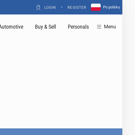
•
Po polsku
LOGIN
REGISTER
Automotive
Buy & Sell
Personals
Menu