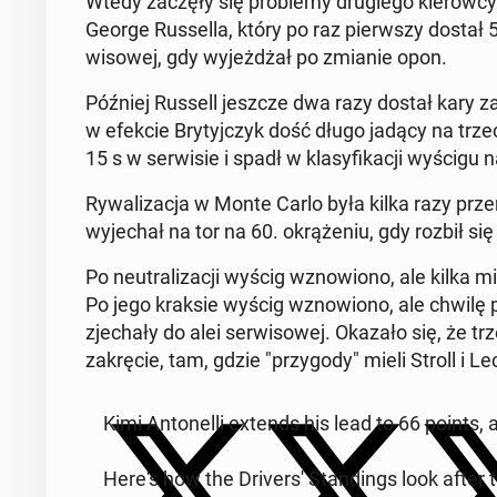
Wtedy zaczęły się prob­le­my drugiego kierow­cy M
George Rus­sel­la, który po raz pier­wszy dostał 5
wisowej, gdy wyjeżdżał po zmianie opon.
Później Russell jeszcze dwa razy dostał kary z
w efekcie Bry­tyjczyk dość długo jadący na trze
15 s w ser­wisie i spadł w klasy­fikacji wyścigu 
Ry­wal­iza­c­ja w Monte Carlo była kilka razy pr
wyjechał na tor na 60. okrąże­niu, gdy rozbił s
Po neu­tral­iza­cji wyścig wznowiono, ale kilka
Po jego kraksie wyścig wznowiono, ale chwilę p
zjechały do alei ser­wisowej. Okazało się, że trz
za­krę­cie, tam, gdzie "przy­gody" mieli Stroll i Le
Kimi An­tonel­li extends his lead to 66 points, a
Here's how the Dri­ver­s' Stand­ings look after 