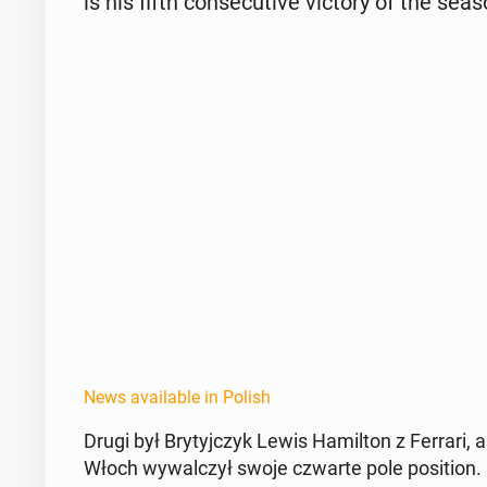
is his fifth con­sec­u­tive victory of the seas
News available in Polish
Drugi był Bry­tyjczyk Lewis Hamil­ton z Ferrari,
Włoch wywal­czył swoje czwarte pole po­si­tion.