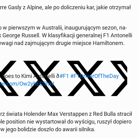
re Gasly z Alpine, ale po dolicze­niu kar, jakie otrzy­mał
o w pier­wszym w Aus­tralii, in­au­gu­ru­ją­cym sezon, na­
George Russell. W klasy­fikacji gen­er­al­nej F1 An­tonel­li
ewa­gi nad za­j­mu­ją­cym drugie miejsce Hamil­tonem.
es to Kimi An­tonel­li ð
#F1
#F1Dri­verOfThe­Day
itter.com/Ow2yhEC5hW
rz świata Holen­der Max Ver­stap­pen z Red Bulla stracił
le po­si­tion nie wys­tar­tował do wyścigu, ruszył dopiero
w jego bolidzie doszło do awarii silnika.