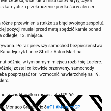
er­cedesa, wicelid­era mis­tr­zostw Bry­tyjczy­ka
 s karnych za przekrocze­nie pręd­koś­ci w alei ser­
a różne przewinienia (także za błąd swojego zespołu),
­ciej pozycji musiał przed metą spędzić karnie ponad
na odległe, 13. miejsce.
z­ery­wana. Po raz pier­wszy samochód bez­pieczeńst­wa
ię Kanadyjczyk Lance Stroll z Aston Martina.
 minut później w tym samym miejscu rozbił się Leclerc.
óźniej został całkowicie prz­er­wany, samo­chody
eba posprzą­tać tor i wz­moc­nić naw­ierzch­nię na 19.
clerc.
nd Lewis Hamil­ton moves into P2! ðð
the Monaco Grand Prix ð
#F1
#MonacoGP