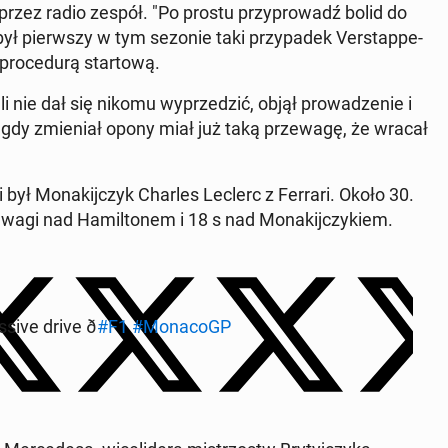
 przez radio zespół. "Po prostu przyprowadź bolid do
był pier­wszy w tym sezonie taki przy­padek Ver­stap­pe­
pro­ce­durą star­tową.
­li nie dał się nikomu wyprzedz­ić, objął prowadze­nie i
 gdy zmieni­ał opony miał już taką przewagę, że wracał
i był Mon­aki­jczyk Charles Leclerc z Ferrari. Około 30.
ewa­gi nad Hamil­tonem i 18 s nad Mon­aki­jczykiem.
ive drive ð
#F1
#MonacoGP