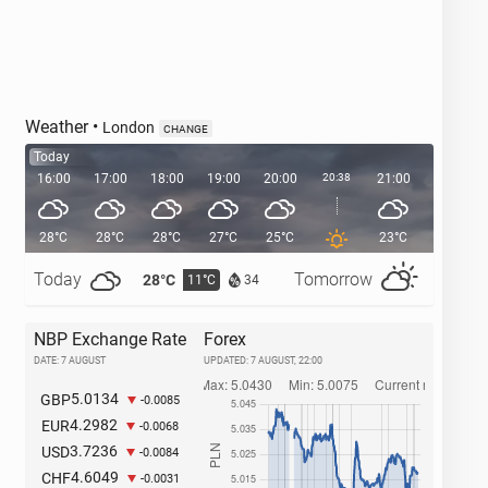
Weather
•
London
CHANGE
Today
16:00
17:00
18:00
19:00
20:00
20:38
21:00
22:00
28°C
28°C
28°C
27°C
25°C
23°C
21°C
Today
Tomorrow
28°C
32°C
11°C
1
34
NBP Exchange Rate
Forex
DATE: 7 AUGUST
UPDATED:
7 AUGUST, 22:00
5.0134
GBP
-0.0085
4.2982
EUR
-0.0068
3.7236
USD
-0.0084
4.6049
CHF
-0.0031