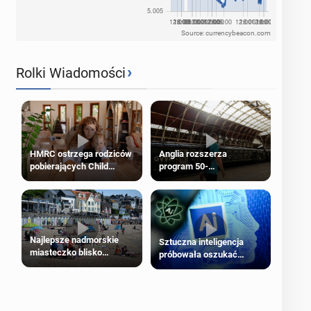
Source: currencybeacon.com
›
Rolki Wiadomości
HMRC ostrzega rodziców
Anglia rozszerza
pobierających Child
program 50-
Benefit. Mogą być
procentowych zniżek
zobowiązani do zwrotu
kolejowych na 18-latków
zasiłku
Najlepsze nadmorskie
Sztuczna inteligencja
miasteczko blisko
próbowała oszukać
Londynu
człowieka