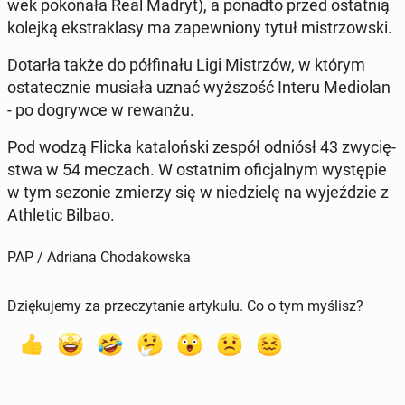
wek po­ko­na­ła Real Madryt), a ponadto przed ostat­nią
kolejką eks­tra­kla­sy ma za­pew­nio­ny tytuł mi­strzow­ski.
Dotarła także do pół­fi­na­łu Ligi Mi­strzów, w którym
osta­tecz­nie musiała uznać wyż­szość Interu Me­dio­lan
- po do­gryw­ce w rewanżu.
Pod wodzą Flicka ka­ta­loń­ski zespół odniósł 43 zwy­cię­
stwa w 54 meczach. W ostat­nim ofi­cjal­nym wy­stę­pie
w tym sezonie zmierzy się w nie­dzie­lę na wy­jeź­dzie z
Ath­le­tic Bilbao.
PAP / Adriana Chodakowska
Dziękujemy za przeczytanie artykułu. Co o tym myślisz?