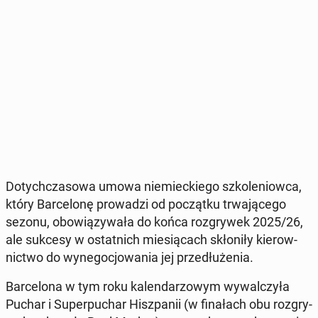
Do­tych­cza­so­wa umowa nie­miec­kie­go szko­le­niow­ca,
który Bar­ce­lo­nę pro­wa­dzi od po­cząt­ku trwa­ją­ce­go
sezonu, obo­wią­zy­wa­ła do końca roz­gry­wek 2025/26,
ale sukcesy w ostat­nich mie­sią­cach skło­ni­ły kie­row­
nic­two do wy­ne­go­cjo­wa­nia jej prze­dłu­że­nia.
Bar­ce­lo­na w tym roku ka­len­da­rzo­wym wy­wal­czy­ła
Puchar i Su­per­pu­char Hisz­pa­nii (w fi­na­łach obu roz­gry­