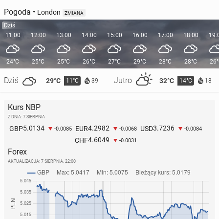
Pogoda
•
London
ZMIANA
Dziś
11:00
12:00
13:00
14:00
15:00
16:00
17:00
18:00
19:
24°C
25°C
25°C
26°C
27°C
29°C
28°C
28°C
26
Dziś
Jutro
29°C
32°C
11°C
14°C
39
18
Kurs NBP
Z DNIA: 7 SIERPNIA
5.0134
4.2982
3.7236
GBP
EUR
USD
-0.0085
-0.0068
-0.0084
4.6049
CHF
-0.0031
Forex
AKTUALIZACJA:
7 SIERPNIA, 22:00