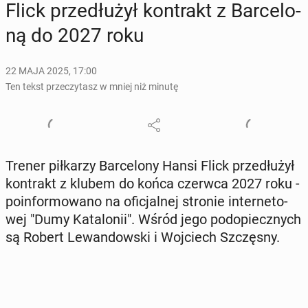
Flick prze­dłu­żył kon­trakt z Bar­ce­lo­
ną do 2027 roku
22 MAJA 2025, 17:00
Ten tekst przeczytasz w mniej niż minutę
Trener pił­ka­rzy Bar­ce­lo­ny Hansi Flick prze­dłu­żył
kon­trakt z klubem do końca czerwca 2027 roku -
po­in­for­mo­wa­no na ofi­cjal­nej stronie in­ter­ne­to­
wej "Dumy Ka­ta­lo­nii". Wśród jego pod­opiecz­nych
są Robert Le­wan­dow­ski i Woj­ciech Szczę­sny.