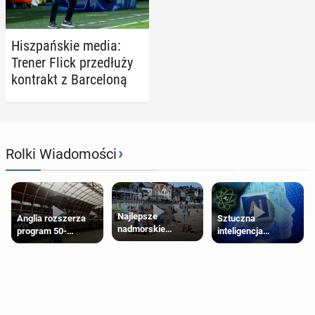
Hisz­pań­skie media:
Trener Flick prze­dłu­ży
kon­trakt z Bar­ce­lo­ną
›
Rolki Wiadomości
Najlepsze
Anglia rozszerza
Sztuczna
nadmorskie
program 50-
inteligencja
miasteczko blisko
procentowych
próbowała oszukać
Londynu
zniżek kolejowych
człowieka
na 18-latków