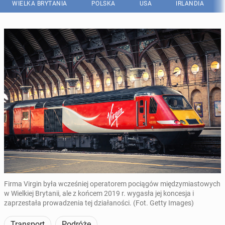
WIELKA BRYTANIA
POLSKA
USA
IRLANDIA
Firma Virgin była wcześniej operatorem pociągów międzymiastowych
w Wielkiej Brytanii, ale z końcem 2019 r. wygasła jej koncesja i
zaprzestała prowadzenia tej działaności. (Fot. Getty Images)
Transport
Podróże