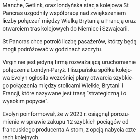
Manche, Getlink, oraz lon­dyń­ska stacja ko­le­jo­wa St
Pancras uzgod­ni­ły współ­pra­cę nad zwięk­sze­niem
liczby po­łą­czeń między Wielką Bry­ta­nią a Francją oraz
otwar­ciem tras ko­le­jo­wych do Niemiec i Szwaj­ca­rii.
St Pancras chce potroić liczbę pa­sa­że­rów, którzy będą
mogli po­dró­żo­wać w go­dzi­nach szczytu.
Virgin nie jest jedyną firmą roz­wa­ża­ją­cą uru­cho­mie­nie
po­łą­cze­nia Londyn-Paryż. Hisz­pań­ska spółka ko­le­jo­
wa Evolyn ogło­si­ła wcze­śniej plany otwar­cia szyb­kie­
go po­łą­cze­nia między sto­li­ca­mi Wiel­kiej Bry­ta­nii i
Francji, które na­zy­wa­ne jest trasą "stra­te­gicz­ną i o
wysokim popycie".
Evolyn po­in­for­mo­wał, że w 2023 r. osią­gnął po­ro­zu­
mie­nie w sprawie zakupu 12 szyb­kich po­cią­gów od
fran­cu­skie­go pro­du­cen­ta Alstom, z opcją nabycia czte­
rech ko­lej­nych.