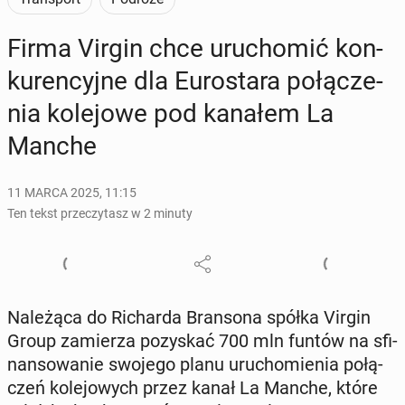
Firma Virgin chce uru­cho­mić kon­
ku­ren­cyj­ne dla Eu­ro­sta­ra po­łą­cze­
nia ko­le­jo­we pod kanałem La
Manche
11 MARCA 2025, 11:15
Ten tekst przeczytasz w 2 minuty
Na­le­żą­ca do Ri­char­da Bran­so­na spółka Virgin
Group za­mie­rza po­zy­skać 700 mln funtów na sfi­
nan­so­wa­nie swojego planu uru­cho­mie­nia po­łą­
czeń ko­le­jo­wych przez kanał La Manche, które