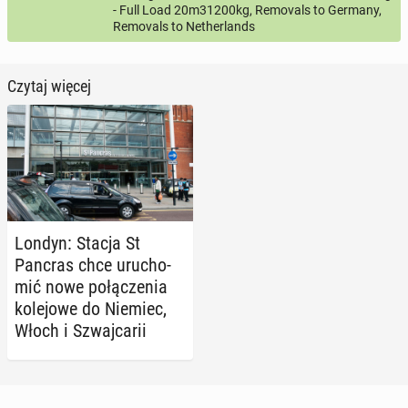
- Full Load 20m31200kg, Removals to Germany,
Removals to Netherlands
Czytaj więcej
Londyn: Stacja St
Pancras chce uru­cho­
mić nowe po­łą­cze­nia
ko­le­jo­we do Niemiec,
Włoch i Szwaj­ca­rii