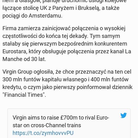
nem a Glasgow, planuje uru­cho­mić usługi ko­le­jo­we
łączące stolicę UK z Paryżem i Bruk­se­lą, a także
pociągi do Am­ster­da­mu.
Firma za­mie­rza za­ini­cjo­wać po­łą­cze­nia o wy­so­kiej
czę­sto­tli­wo­ści do końca tej dekady. Tym samym
stałaby się pierw­szym bez­po­śred­nim kon­ku­ren­tem
Eu­ro­sta­ra, który ob­słu­gu­je po­łą­cze­nia przez kanał La
Manche od 30 lat.
Virgin Group ogło­si­ła, że chce prze­zna­czyć na ten cel
300 mln funtów ka­pi­ta­łu wła­sne­go i 400 mln funtów
kredytu, o czym jako pierw­szy po­in­for­mo­wał dzien­nik
"Fi­nan­cial Times".
Virgin aims to raise £700m to rival Eu­ro­
star on cross-Channel trains
https://t.co/zym­ho­vvvPU