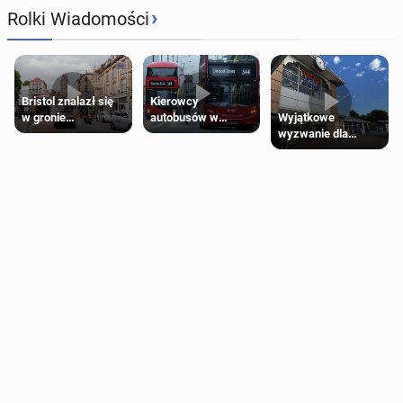
›
Rolki Wiadomości
Bristol znalazł się
Kierowcy
Wyjątkowe
w gronie
autobusów w
wyzwanie dla
najlepszych
Londynie
posiadaczy kart
kierunków podróży
zapowiadają strajki
Tesco Clubcard!
na świecie