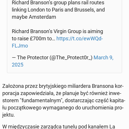
Richard Branson’s group plans rail routes
linking London to Paris and Brus­sels, and
maybe Am­ster­dam
Richard Branson’s Virgin Group is aiming
to raise £700m to…
https://t.co/ew­WQd­
FLJ­mo
— The Pro­tec­tor (@The_Protect0r_)
March 9,
2025
Za­ło­żo­na przez bry­tyj­skie­go mi­liar­de­ra Bran­so­na kor­
po­ra­cja za­po­wie­dzia­ła, że planuje być również in­we­
sto­rem "fun­da­men­tal­nym", do­star­cza­jąc część ka­pi­ta­
łu po­cząt­ko­we­go wy­ma­ga­ne­go do uru­cho­mie­nia pro­
jek­tu.
W mię­dzy­cza­sie za­rząd­ca tunelu pod kanałem La