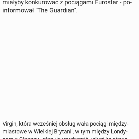
miałyby kon­ku­ro­wać z po­cią­ga­mi Eu­ro­star - po­
in­for­mo­wał "The Gu­ar­dian".
Virgin, która wcze­śniej ob­słu­gi­wa­ła pociągi mię­dzy­
mia­sto­we w Wiel­kiej Bry­ta­nii, w tym między Lon­dy­