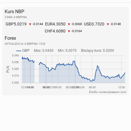
Kurs NBP
Z DNIA: 6 SIERPNIA
5.0219
4.3050
3.7320
GBP
EUR
USD
-0.0144
-0.0068
-0.0148
4.6080
CHF
-0.0164
Forex
AKTUALIZACJA:
6 SIERPNIA, 15:20
Źródło: currencybeacon.com