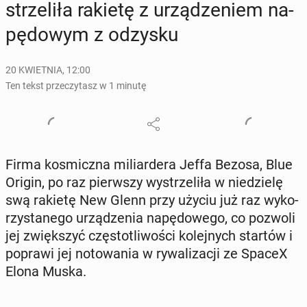
strze­li­ła rakietę z urzą­dze­niem na­
pę­do­wym z odzysku
20 KWIETNIA, 12:00
Ten tekst przeczytasz w 1 minutę
Firma ko­smicz­na mi­liar­de­ra Jeffa Bezosa, Blue
Origin, po raz pierw­szy wy­strze­li­ła w nie­dzie­lę
swą rakietę New Glenn przy użyciu już raz wy­ko­
rzy­sta­ne­go urzą­dze­nia na­pę­do­we­go, co pozwoli
jej zwięk­szyć czę­sto­tli­wo­ści ko­lej­nych startów i
poprawi jej no­to­wa­nia w ry­wa­li­za­cji ze SpaceX
Elona Muska.