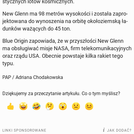
stycz­nych lotów ko­smicz­nych.
New Glenn ma 98 metrów wy­so­ko­ści i została za­pro­
jek­to­wa­na do wy­no­sze­nia na orbitę oko­ło­ziem­ską ła­
dun­ków wa­żą­cych do 45 ton.
Blue Origin za­po­wia­da, że w przy­szło­ści New Glenn
ma ob­słu­gi­wać misje NASA, firm te­le­ko­mu­ni­ka­cyj­nych
oraz rządu USA. Obecnie po­wsta­je kilka rakiet tego
typu.
PAP / Adriana Chodakowska
Dziękujemy za przeczytanie artykułu. Co o tym myślisz?
LINKI SPONSOROWANE
JAK DODAĆ?