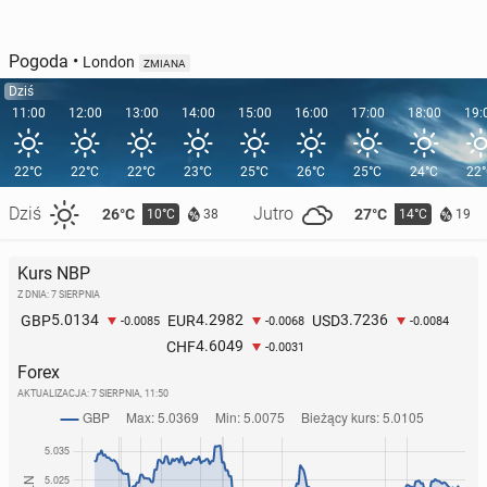
Pogoda
•
London
ZMIANA
Dziś
11:00
12:00
13:00
14:00
15:00
16:00
17:00
18:00
19:
22°C
22°C
22°C
23°C
25°C
26°C
25°C
24°C
22
Dziś
Jutro
26°C
27°C
10°C
14°C
38
19
Kurs NBP
Z DNIA: 7 SIERPNIA
5.0134
4.2982
3.7236
GBP
EUR
USD
-0.0085
-0.0068
-0.0084
4.6049
CHF
-0.0031
Forex
AKTUALIZACJA:
7 SIERPNIA, 11:50