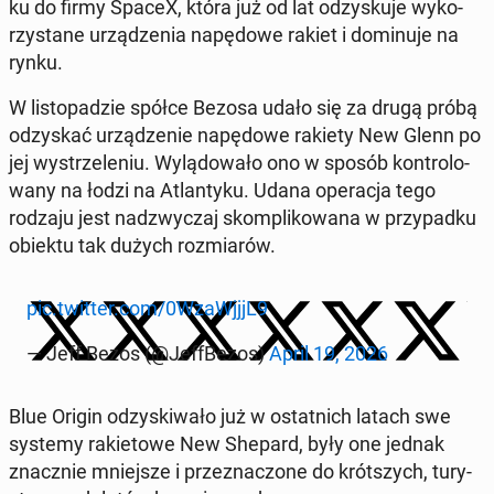
ku do firmy SpaceX, która już od lat od­zy­sku­je wy­ko­
rzy­sta­ne urzą­dze­nia na­pę­do­we rakiet i do­mi­nu­je na
rynku.
W li­sto­pa­dzie spółce Bezosa udało się za drugą próbą
od­zy­skać urzą­dze­nie na­pę­do­we rakiety New Glenn po
jej wy­strze­le­niu. Wy­lą­do­wa­ło ono w sposób kon­tro­lo­
wa­ny na łodzi na Atlan­ty­ku. Udana ope­ra­cja tego
rodzaju jest nad­zwy­czaj skom­pli­ko­wa­na w przy­pad­ku
obiektu tak dużych roz­mia­rów.
pic.twitter.com/0WzaWjjjL9
— Jeff Bezos (@Jef­fBe­zos)
April 19, 2026
Blue Origin od­zy­ski­wa­ło już w ostat­nich latach swe
systemy ra­kie­to­we New Shepard, były one jednak
znacz­nie mniej­sze i prze­zna­czo­ne do krót­szych, tu­ry­