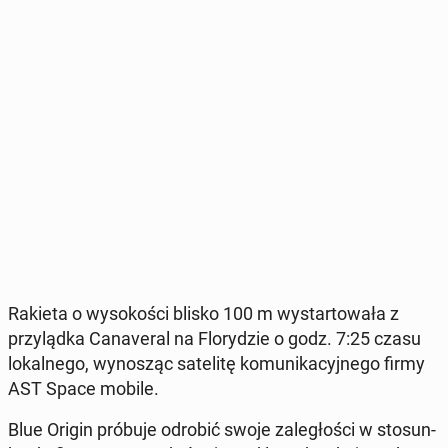
Rakieta o wy­so­ko­ści blisko 100 m wy­star­to­wa­ła z
przy­ląd­ka Ca­na­ve­ral na Flo­ry­dzie o godz. 7:25 czasu
lo­kal­ne­go, wy­no­sząc sa­te­li­tę ko­mu­ni­ka­cyj­ne­go firmy
AST Space mobile.
Blue Origin próbuje odrobić swoje za­le­gło­ści w sto­sun­