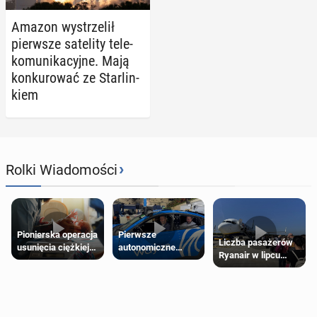
Amazon wy­strze­lił
pierw­sze sa­te­li­ty te­le­
ko­mu­ni­ka­cyj­ne. Mają
kon­ku­ro­wać ze Star­lin­
kiem
›
Rolki Wiadomości
Pierwsze
Pionierska operacja
Liczba pasażerów
autonomiczne
usunięcia ciężkiej
Ryanair w lipcu
Ubery pojawią się
wady wrodzonej
pobiła rekord
w Londynie jeszcze
płodu w łonie matki
tego lata