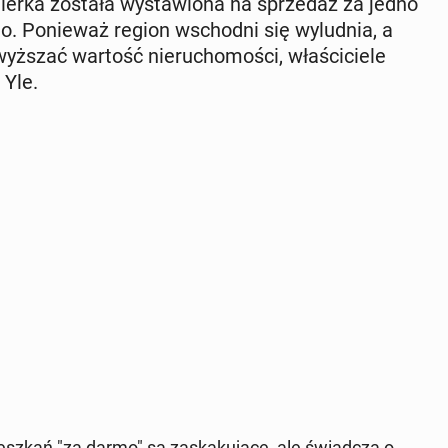
ler­ka została wy­sta­wio­na na sprze­daż za jedno
o. Po­nie­waż region wschod­ni się wy­lud­nia, a
­szać wartość nie­ru­cho­mo­ści, wła­ści­cie­le
 Yle.
esz­kań "za darmo" są za­ska­ku­ją­ce, ale świad­czą o