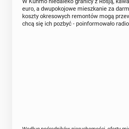
W Kuhmo nie­da­le­ko granicy z Rosją, ka­wa­
euro, a dwu­po­ko­jo­we miesz­ka­nie za darm
koszty okre­so­wych re­mon­tów mogą prze­wyż
chcą się ich pozbyć - po­in­for­mo­wa­ło radio
Według po­śred­ni­ków nie­ru­cho­mo­ści, oferty mi