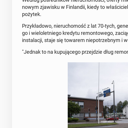
nowym zja­wi­sku w Fin­lan­dii, kiedy to wła­ści­ciel
pożytek.
Przy­kła­do­wo, nie­ru­cho­mość z lat 70-tych, ge
go i wie­lo­let­nie­go kredytu re­mon­to­we­go, za­c
in­sta­la­cji, staje się towarem nie­po­trzeb­nym i 
"Jednak to na ku­pu­ją­ce­go przej­dzie dług re­mon