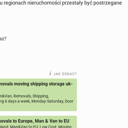
 re­gio­nach nie­ru­cho­mo­ści prze­sta­ły być po­strze­ga­ne
isz?
JAK DODAĆ?
ovals moving shipping storage uk-
&Van, Removals, Shipping,
ng 6 days a week, Monday-Saturday, Door
vals to Europe, Man & Van to EU
land, Man&Van to EU, Low Cost, Moving,