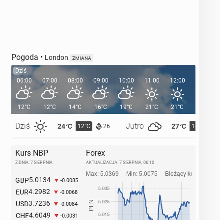
Pogoda
•
London
ZMIANA
Dziś
06:00
07:00
08:00
09:00
10:00
11:00
12:00
13:00
12°C
12°C
14°C
16°C
19°C
21°C
21°C
22°C
Dziś
Jutro
24°C
27°C
12°C
14°C
26
Kurs NBP
Forex
Z DNIA: 7 SIERPNIA
AKTUALIZACJA:
7 SIERPNIA, 06:10
5.0134
GBP
-0.0085
4.2982
EUR
-0.0068
3.7236
USD
-0.0084
4.6049
CHF
-0.0031