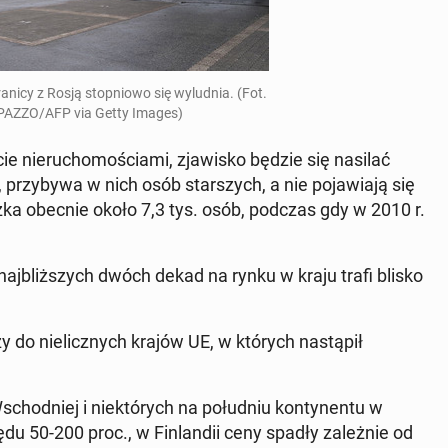
nicy z Rosją stop­nio­wo się wy­lud­nia. (Fot.
AZ­ZO/AFP via Getty Images)
e nie­ru­cho­mo­ścia­mi, zja­wi­sko będzie się nasilać
ą, przy­by­wa w nich osób star­szych, a nie po­ja­wia­ją się
zka obecnie około 7,3 tys. osób, podczas gdy w 2010 r.
aj­bliż­szych dwóch dekad na rynku w kraju trafi blisko
y do nie­licz­nych krajów UE, w których na­stą­pił
d­niej i nie­któ­rych na po­łu­dniu kon­ty­nen­tu w
du 50-200 proc., w Fin­lan­dii ceny spadły za­leż­nie od