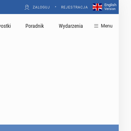
English
•
ZALOGUJ
REJESTRACJA
Version
ostki
Poradnik
Wydarzenia
Menu