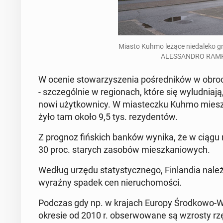
Miasto Kuhmo leżące nie­da­le­ko gra
ALES­SAN­DRO RAM­P
W ocenie sto­wa­rzy­sze­nia po­śred­ni­ków w obroci
- szcze­gól­nie w re­gio­nach, które się wy­lud­nia­j
nowi użyt­kow­ni­cy. W mia­stecz­ku Kuhmo mies
żyło tam około 9,5 tys. re­zy­den­tów.
Z prognoz fiń­skich banków wynika, że w ciągu n
30 proc. starych zasobów miesz­ka­nio­wych.
Według urzędu sta­ty­stycz­ne­go, Fin­lan­dia należ
wyraźny spadek cen nie­ru­cho­mo­ści.
Podczas gdy np. w krajach Europy Środ­ko­wo-Wscho
okresie od 2010 r. ob­ser­wo­wa­ne są wzrosty rzę