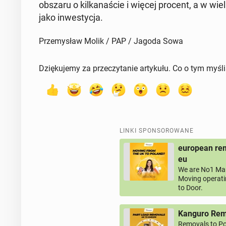
obszaru o kil­ka­na­ście i więcej procent, a w wielu
jako in­we­sty­cja.
Przemysław Molik / PAP / Jagoda Sowa
Dziękujemy za przeczytanie artykułu. Co o tym myśl
LINKI SPONSOROWANE
european rem
eu
We are No1 Man
Moving operati
to Door.
Kanguro Remo
Removals to Po