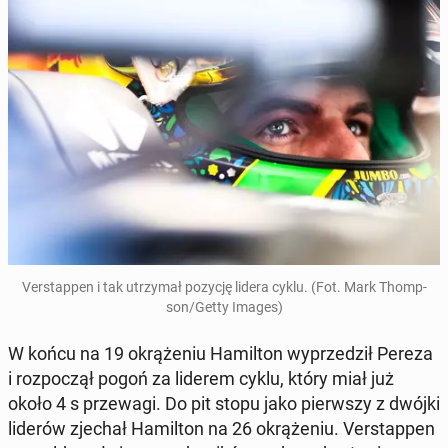
Ver­stap­pen i tak utrzy­mał pozycję lidera cyklu. (Fot. Mark Thomp­
son/Getty Images)
W końcu na 19 okrą­że­niu Ha­mil­ton wy­prze­dził Pereza
i roz­po­czął pogoń za liderem cyklu, który miał już
około 4 s prze­wa­gi. Do pit stopu jako pierw­szy z dwójki
liderów zjechał Ha­mil­ton na 26 okrą­że­niu. Ver­stap­pen