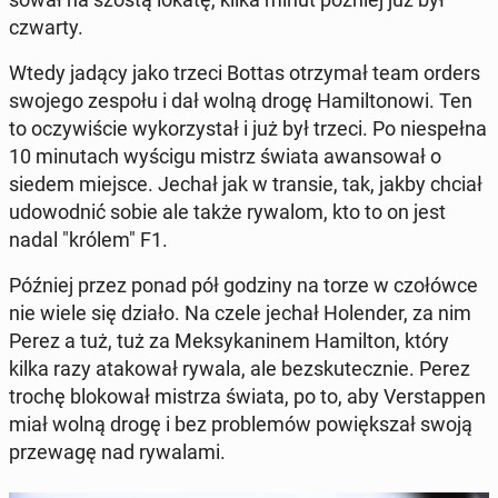
czwarty.
Wtedy jadący jako trzeci Bottas otrzy­mał team orders
swojego zespołu i dał wolną drogę Ha­mil­to­no­wi. Ten
to oczy­wi­ście wy­ko­rzy­stał i już był trzeci. Po nie­speł­na
10 mi­nu­tach wyścigu mistrz świata awan­so­wał o
siedem miejsce. Jechał jak w transie, tak, jakby chciał
udo­wod­nić sobie ale także rywalom, kto to on jest
nadal "królem" F1.
Później przez ponad pół godziny na torze w czo­łów­ce
nie wiele się działo. Na czele jechał Ho­len­der, za nim
Perez a tuż, tuż za Mek­sy­ka­ni­nem Ha­mil­ton, który
kilka razy ata­ko­wał rywala, ale bez­sku­tecz­nie. Perez
trochę blo­ko­wał mistrza świata, po to, aby Ver­stap­pen
miał wolną drogę i bez pro­ble­mów po­więk­szał swoją
prze­wa­gę nad ry­wa­la­mi.