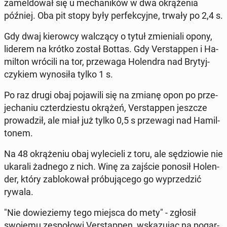
za­mel­do­wał się u me­cha­ni­ków w dwa okrą­że­nia
później. Oba pit stopy były per­fek­cyj­ne, trwały po 2,4 s.
Gdy dwaj kie­row­cy wal­czą­cy o tytuł zmie­nia­li opony,
liderem na krótko został Bottas. Gdy Ver­stap­pen i Ha­
mil­ton wrócili na tor, prze­wa­ga Ho­len­dra nad Bry­tyj­
czy­kiem wy­no­si­ła tylko 1 s.
Po raz drugi obaj po­ja­wi­li się na zmianę opon po prze­
je­cha­niu czter­dzie­stu okrążeń, Ver­stap­pen jeszcze
pro­wa­dził, ale miał już tylko 0,5 s prze­wa­gi nad Ha­mil­
to­nem.
Na 48 okrą­że­niu obaj wy­le­cie­li z toru, ale sę­dzio­wie nie
ukarali żadnego z nich. Winę za zajście ponosił Ho­len­
der, który za­blo­ko­wał pró­bu­ją­ce­go go wy­prze­dzić
rywala.
"Nie do­wie­zie­my tego miejsca do mety" - zgłosił
swojemu ze­spo­ło­wi Ver­stap­pen, wska­zu­jąc na po­gar­