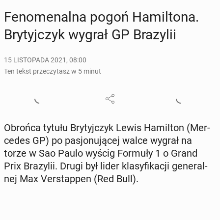
Fe­no­me­nal­na pogoń Ha­mil­to­na.
Bry­tyj­czyk wygrał GP Bra­zy­lii
15 LISTOPADA 2021, 08:00
Ten tekst przeczytasz w 5 minut
Obrońca tytułu Bry­tyj­czyk Lewis Ha­mil­ton (Mer­
ce­des GP) po pa­sjo­nu­ją­cej walce wygrał na
torze w Sao Paulo wyścig Formuły 1 o Grand
Prix Bra­zy­lii. Drugi był lider kla­sy­fi­ka­cji ge­ne­ral­
nej Max Ver­stap­pen (Red Bull).