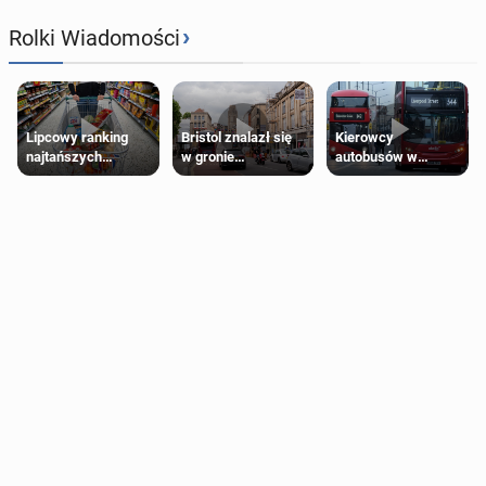
›
Rolki Wiadomości
Lipcowy ranking
Bristol znalazł się
Kierowcy
najtańszych
w gronie
autobusów w
supermarketów
najlepszych
Londynie
kierunków podróży
zapowiadają strajki
na świecie