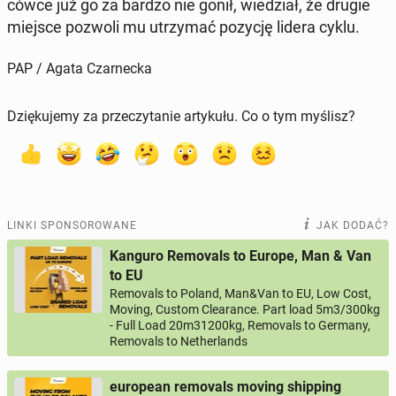
ców­ce już go za bardzo nie gonił, wie­dział, że drugie
miejsce pozwoli mu utrzy­mać pozycję lidera cyklu.
PAP / Agata Czarnecka
Dziękujemy za przeczytanie artykułu. Co o tym myślisz?
LINKI SPONSOROWANE
JAK DODAĆ?
Kanguro Removals to Europe, Man & Van
to EU
Removals to Poland, Man&Van to EU, Low Cost,
Moving, Custom Clearance. Part load 5m3/300kg
- Full Load 20m31200kg, Removals to Germany,
Removals to Netherlands
european removals moving shipping