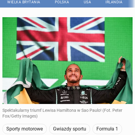
WIELKA BRYTANIA
POLSKA
USA
IRLANDIA
Spektakularny triumf Lewisa Hamiltona w Sao Paulo! (Fot. Peter
Fox/Getty Images)
Sporty motorowe
Gwiazdy sportu
Formuła 1