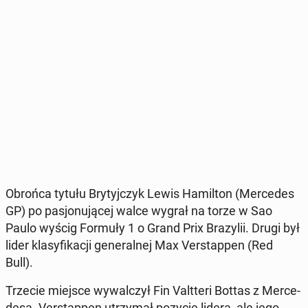
Obrońca tytułu Bry­tyj­czyk Lewis Ha­mil­ton (Mer­ce­des
GP) po pa­sjo­nu­ją­cej walce wygrał na torze w Sao
Paulo wyścig Formuły 1 o Grand Prix Bra­zy­lii. Drugi był
lider kla­sy­fi­ka­cji ge­ne­ral­nej Max Ver­stap­pen (Red
Bull).
Trzecie miejsce wy­wal­czył Fin Valt­te­ri Bottas z Mer­ce­
de­sa. Ver­stap­pen utrzy­mał pozycję lidera, ale jego