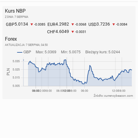
Kurs NBP
Z DNIA: 7 SIERPNIA
5.0134
4.2982
3.7236
GBP
EUR
USD
-0.0085
-0.0068
-0.0084
4.6049
CHF
-0.0031
Forex
AKTUALIZACJA:
7 SIERPNIA, 04:50
Źródło: currencybeacon.com