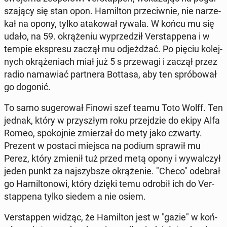
sza­ją­cy się stan opon. Ha­mil­ton prze­ciw­nie, nie na­rze­
kał na opony, tylko ata­ko­wał rywala. W końcu mu się
udało, na 59. okrą­że­niu wy­prze­dził Ver­stap­pe­na i w
tempie eks­pre­su zaczął mu od­jeż­dżać. Po pięciu ko­lej­
nych okrą­że­niach miał już 5 s prze­wa­gi i zaczął przez
radio na­ma­wiać part­ne­ra Bottasa, aby ten spró­bo­wał
go dogonić.
To samo su­ge­ro­wał Finowi szef teamu Toto Wolff. Ten
jednak, który w przy­szłym roku przej­dzie do ekipy Alfa
Romeo, spo­koj­nie zmie­rzał do mety jako czwarty.
Prezent w postaci miejsca na podium sprawił mu
Perez, który zmienił tuż przed metą opony i wy­wal­czył
jeden punkt za naj­szyb­sze okrą­że­nie. "Checo" odebrał
go Ha­mil­to­no­wi, który dzięki temu odrobił ich do Ver­
stap­pe­na tylko siedem a nie osiem.
Ver­stap­pen widząc, że Ha­mil­ton jest w "gazie" w koń­