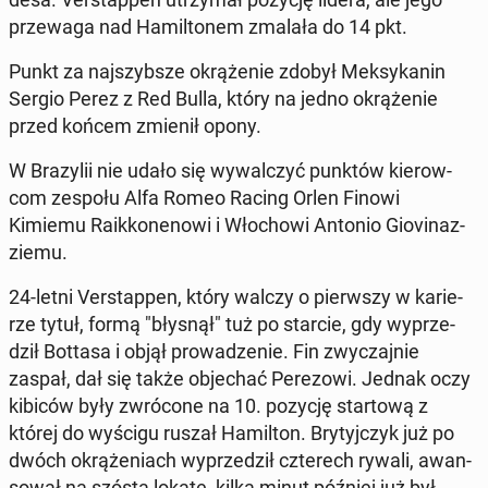
prze­wa­ga nad Ha­mil­to­nem zmalała do 14 pkt.
Punkt za naj­szyb­sze okrą­że­nie zdobył Mek­sy­ka­nin
Sergio Perez z Red Bulla, który na jedno okrą­że­nie
przed końcem zmienił opony.
W Bra­zy­lii nie udało się wy­wal­czyć punktów kie­row­
com zespołu Alfa Romeo Racing Orlen Finowi
Kimiemu Ra­ik­ko­ne­no­wi i Wło­cho­wi Antonio Gio­vi­naz­
zie­mu.
24-letni Ver­stap­pen, który walczy o pierw­szy w ka­rie­
rze tytuł, formą "błysnął" tuż po starcie, gdy wy­prze­
dził Bottasa i objął pro­wa­dze­nie. Fin zwy­czaj­nie
zaspał, dał się także ob­je­chać Pe­re­zo­wi. Jednak oczy
kibiców były zwró­co­ne na 10. pozycję star­to­wą z
której do wyścigu ruszał Ha­mil­ton. Bry­tyj­czyk już po
dwóch okrą­że­niach wy­prze­dził czte­rech rywali, awan­
so­wał na szóstą lokatę, kilka minut później już był