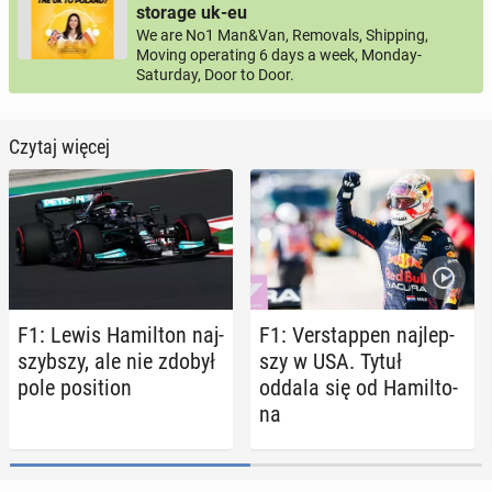
storage uk-eu
We are No1 Man&Van, Removals, Shipping,
Moving operating 6 days a week, Monday-
Saturday, Door to Door.
Czytaj więcej
F1: Lewis Ha­mil­ton naj­
F1: Ver­stap­pen naj­lep­
szyb­szy, ale nie zdobył
szy w USA. Tytuł
pole po­si­tion
oddala się od Ha­mil­to­
na