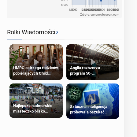
Źródło: currencybeacon.com
›
Rolki Wiadomości
HMRC ostrzega rodziców
Anglia rozszerza
pobierających Child
program 50-
Benefit. Mogą być
procentowych zniżek
zobowiązani do zwrotu
kolejowych na 18-latków
zasiłku
Najlepsze nadmorskie
Sztuczna inteligencja
miasteczko blisko
próbowała oszukać
Londynu
człowieka