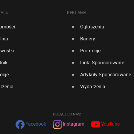
TALU
REKLAMA
omości
Ogłoszenia
lnia
Banery
awostki
Promocje
dnik
Linki Sponsorowane
ocje
Artykuły Sponsorowane
rzenia
Wydarzenia
DOŁĄCZ DO NAS:
Facebook
Instagram
YouTube