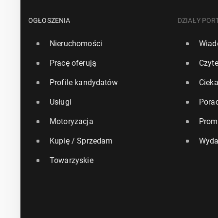
OGŁOSZENIA
DZIAŁY POR
Nieruchomości
Wiad
Pracę oferują
Czyte
Profile kandydatów
Ciek
Usługi
Pora
Motoryzacja
Prom
Kupię / Sprzedam
Wyda
Towarzyskie