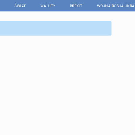
ŚWIAT
WALUTY
BREXIT
WOJNA ROSJA-UKRA