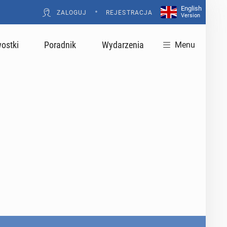
English
•
ZALOGUJ
REJESTRACJA
Version
ostki
Poradnik
Wydarzenia
Menu