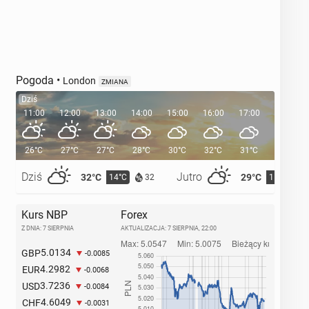
Pogoda
•
London
ZMIANA
Dziś
11:00
12:00
13:00
14:00
15:00
16:00
17:00
18:00
26°C
27°C
27°C
28°C
30°C
32°C
31°C
30°C
Dziś
Jutro
32°C
29°C
14°C
15°C
32
Kurs NBP
Forex
Z DNIA: 7 SIERPNIA
AKTUALIZACJA:
7 SIERPNIA, 22:00
5.0134
GBP
-0.0085
4.2982
EUR
-0.0068
3.7236
USD
-0.0084
4.6049
CHF
-0.0031