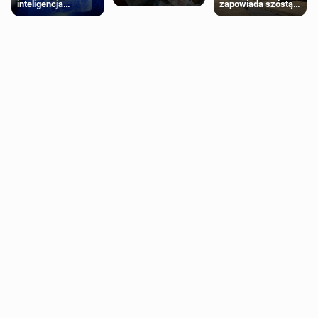
inteligencja
zapowiada szóstą
schorzenia
próbowała oszukać
falę upałów w
psychiczne
człowieka
Londynie