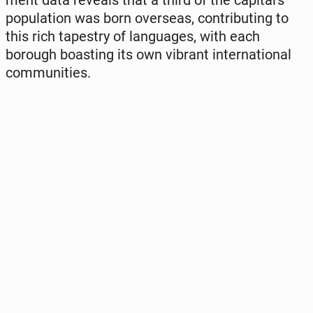
pop­u­la­tion was born over­seas, con­tribut­ing to
this rich ta­pes­try of lan­guages, with each
borough boast­ing its own vibrant in­ter­na­tion­al
com­mu­ni­ties.