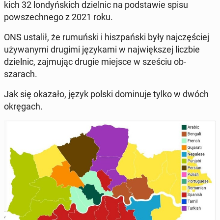
kich 32 londyńs­kich dziel­nic na pod­staw­ie spisu
powszech­nego z 2021 roku.
ONS ustalił, że ru­muńs­ki i hisz­pańs­ki były na­jczęś­ciej
uży­wany­mi drugimi języka­mi w na­jwięk­szej liczbie
dziel­nic, za­j­mu­jąc drugie miejsce w sześciu ob­
szarach.
Jak się okazało, język polski domin­u­je tylko w dwóch
okrę­gach.