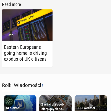
Read more
Eastern Eu­ro­peans
going home is driving
exodus of UK cit­i­zens
›
Rolki Wiadomości
Zasiłki dla osób
Sztuczna
BBC Weather
cierpiących na