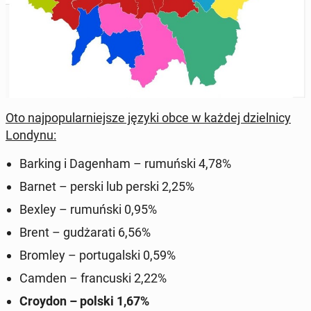
Oto na­jpop­u­larniejsze języki obce w każdej dziel­ni­cy
Londynu:
Barking i Da­gen­ham – ru­muńs­ki 4,78%
Barnet – perski lub perski 2,25%
Bexley – ru­muńs­ki 0,95%
Brent – ​​gudżarati 6,56%
Bromley – por­tu­gal­s­ki 0,59%
Camden – fran­cus­ki 2,22%
Croydon – polski 1,67%