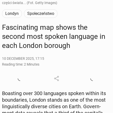
części świata... (Fot. Getty Images)
Londyn
Społeczeństwo
Fas­ci­nat­ing map shows the
second most spoken lan­guage in
each London borough
10 DECEMBER 2025, 17:15
Reading time: 2 Minutes
Boast­ing over 300 lan­guages spoken within its
bound­aries, London stands as one of the most
lin­guis­ti­cal­ly diverse cities on Earth. Gov­ern­
ment data reveals that a third of the cap­i­tal's