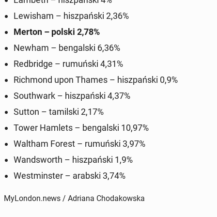
Lewisham – hisz­pańs­ki 2,36%
Merton – polski 2,78%
Newham – ben­gal­s­ki 6,36%
Red­bridge – ru­muńs­ki 4,31%
Rich­mond upon Thames – hisz­pańs­ki 0,9%
South­wark – hisz­pańs­ki 4,37%
Sutton – tamil­s­ki 2,17%
Tower Hamlets – ben­gal­s­ki 10,97%
Waltham Forest – ru­muńs­ki 3,97%
Wandsworth – hisz­pańs­ki 1,9%
West­min­ster – arabski 3,74%
MyLondon.news / Adriana Chodakowska