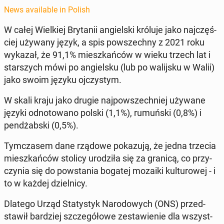
News available in Polish
W całej Wielkiej Bry­tanii ang­iel­s­ki króluje jako na­jczęś­
ciej używany język, a spis powszech­ny z 2021 roku
wykazał, że 91,1% mieszkańców w wieku trzech lat i
starszych mówi po ang­iel­sku (lub po wal­i­jsku w Walii)
jako swoim języku ojczystym.
W skali kraju jako drugie na­jpowszech­niej używane
języki odno­towano polski (1,1%), ru­muńs­ki (0,8%) i
pendżab­s­ki (0,5%).
Tym­cza­sem dane rządowe pokazu­ją, że jedna trzecia
mieszkańców stolicy urodz­iła się za granicą, co przy­
czy­nia się do pow­sta­nia bogatej mozaiki kul­tur­owej - i
to w każdej dziel­ni­cy.
Dlatego Urząd Statystyk Nar­o­dowych (ONS) przed­
staw­ił bardziej szczegółowe zestaw­ie­nie dla wszys­t­