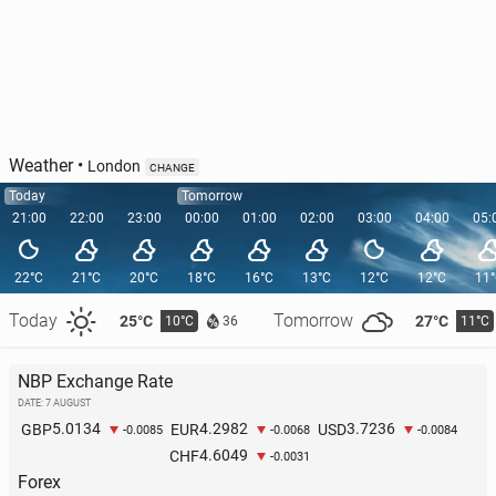
Weather
•
London
CHANGE
Today
Tomorrow
21:00
22:00
23:00
00:00
01:00
02:00
03:00
04:00
05:
22°C
21°C
20°C
18°C
16°C
13°C
12°C
12°C
11
Today
Tomorrow
25°C
27°C
10°C
11°C
36
NBP Exchange Rate
DATE: 7 AUGUST
5.0134
4.2982
3.7236
GBP
EUR
USD
-0.0085
-0.0068
-0.0084
4.6049
CHF
-0.0031
Forex