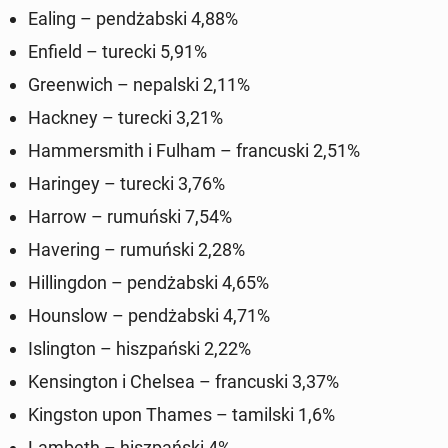
Ealing – pendżab­s­ki 4,88%
Enfield – turecki 5,91%
Green­wich – nepal­s­ki 2,11%
Hackney – turecki 3,21%
Ham­mer­smith i Fulham – fran­cus­ki 2,51%
Haringey – turecki 3,76%
Harrow – ru­muńs­ki 7,54%
Haver­ing – ru­muńs­ki 2,28%
Hilling­don – pendżab­s­ki 4,65%
Houn­slow – pendżab­s­ki 4,71%
Is­ling­ton – hisz­pańs­ki 2,22%
Kens­ing­ton i Chelsea – fran­cus­ki 3,37%
Kingston upon Thames – tamil­s­ki 1,6%
Lambeth – hisz­pańs­ki 4%