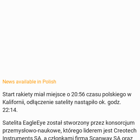
News available in Polish
Start rakiety miał miejsce o 20:56 czasu pol­skiego w
Kali­fornii, odłącze­nie satelity nastąpiło ok. godz.
22:14.
Satelita Ea­gle­Eye został stwor­zony przez kon­sor­cjum
prze­mysłowo-naukowe, którego liderem jest Creotech
In­stru­ments SA, a członka­mi firma Scanway SA oraz