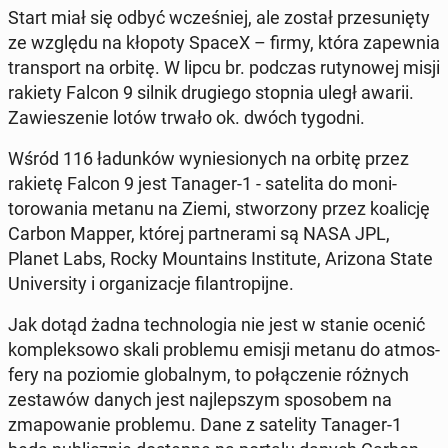
Start miał się odbyć wcześniej, ale został prze­sunię­ty
ze względu na kłopoty SpaceX – firmy, która za­pew­nia
trans­port na orbitę. W lipcu br. podczas ru­tynowej misji
rakiety Falcon 9 silnik drugiego stopnia uległ awarii.
Za­w­iesze­nie lotów trwało ok. dwóch tygodni.
Wśród 116 ładunków wynie­sionych na orbitę przez
rakietę Falcon 9 jest Tanager-1 - satelita do mon­i­
torowa­nia metanu na Ziemi, stwor­zony przez koal­icję
Carbon Mapper, której part­nera­mi są NASA JPL,
Planet Labs, Rocky Moun­tains In­sti­tute, Arizona State
Uni­ver­si­ty i or­ga­ni­za­c­je fi­lantropi­jne.
Jak dotąd żadna tech­nolo­gia nie jest w stanie ocenić
kom­plek­sowo skali prob­le­mu emisji metanu do at­mos­
fery na poziomie glob­al­nym, to połącze­nie różnych
zestawów danych jest na­jlep­szym sposobem na
zmapowanie prob­le­mu. Dane z satelity Tanager-1