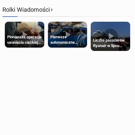
›
Rolki Wiadomości
Pierwsze
Pionierska operacja
Liczba pasażerów
autonomiczne
usunięcia ciężkiej
Ryanair w lipcu
Ubery pojawią się
wady wrodzonej
pobiła rekord
w Londynie jeszcze
płodu w łonie matki
tego lata