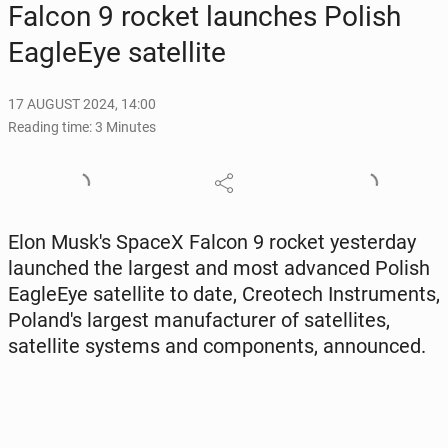
Falcon 9 rocket launch­es Polish
Ea­gle­Eye satel­lite
17 AUGUST 2024, 14:00
Reading time: 3 Minutes
Elon Musk's SpaceX Falcon 9 rocket yes­ter­day
launched the largest and most ad­vanced Polish
Ea­gle­Eye satel­lite to date, Creotech In­stru­ments,
Poland's largest man­u­fac­tur­er of satel­lites,
satel­lite systems and com­po­nents, an­nounced.