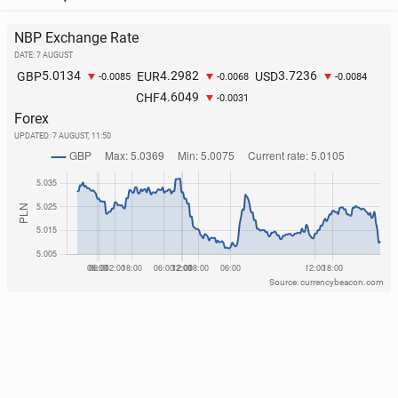
NBP Exchange Rate
DATE: 7 AUGUST
5.0134
4.2982
3.7236
GBP
EUR
USD
-0.0085
-0.0068
-0.0084
4.6049
CHF
-0.0031
Forex
UPDATED:
7 AUGUST, 11:50
Source: currencybeacon.com