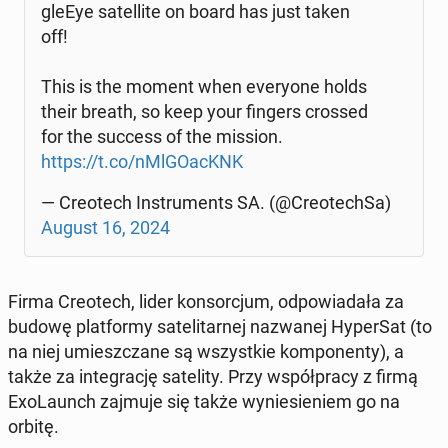
gle­Eye satel­lite on board has just taken
off!
This is the moment when every­one holds
their breath, so keep your fingers crossed
for the success of the mission.
https://t.co/nMl­GO­acKNK
— Creotech In­stru­ments SA. (@Creotech­Sa)
August 16, 2024
Firma Creotech, lider kon­sor­cjum, odpowiadała za
budowę plat­formy satelitarnej nazwanej Hy­per­Sat (to
na niej umieszczane są wszys­tkie kom­po­nen­ty), a
także za in­te­grację satelity. Przy współpra­cy z firmą
Ex­o­Launch zajmuje się także wyniesie­niem go na
orbitę.