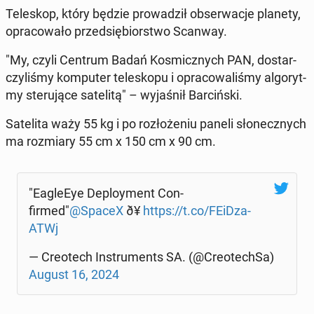
Teleskop, który będzie prowadz­ił ob­serwac­je planety,
opra­cow­ało przed­siębiorstwo Scanway.
"My, czyli Centrum Badań Kos­micznych PAN, dostar­
czyliśmy kom­put­er teleskopu i opra­cow­al­iśmy al­go­ryt­
my steru­jące satelitą" – wy­jaśnił Bar­cińs­ki.
Satelita waży 55 kg i po rozłoże­niu paneli słonecznych
ma rozmi­ary 55 cm x 150 cm x 90 cm.
"Ea­gle­Eye De­ploy­ment Con­
firmed"
@SpaceX
ð¥
https://t.co/FEi­Dza­
ATWj
— Creotech In­stru­ments SA. (@Creotech­Sa)
August 16, 2024