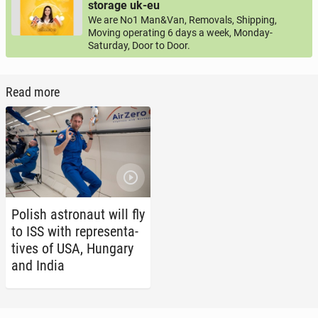
storage uk-eu
We are No1 Man&Van, Removals, Shipping,
Moving operating 6 days a week, Monday-
Saturday, Door to Door.
Read more
Polish as­tro­naut will fly
to ISS with rep­re­sen­ta­
tives of USA, Hungary
and India