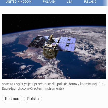
UNITED KINGDOM
POLAND
USA
IRELAND
Satelita EagleEye jest przełomem dla polskiej branży kosmicznej. (Fot.
Eagle-launch.com/Creotech Instruments)
Kosmos
Polska