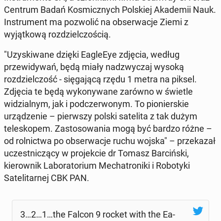
Centrum Badań Kos­micznych Pol­skiej Akademii Nauk.
In­stru­ment ma poz­wolić na ob­serwac­je Ziemi z
wyjątkową rozdziel­czoś­cią.
"Uzyski­wane dzięki Ea­gle­Eye zdjęcia, według
przewidy­wań, będą miały nadzwyczaj wysoką
rozdziel­czość - się­ga­jącą rzędu 1 metra na piksel.
Zdjęcia te będą wykony­wane zarówno w świetle
widzial­nym, jak i pod­cz­er­wonym. To pi­o­nier­skie
urządze­nie – pier­wszy polski satelita z tak dużym
teleskopem. Za­s­tosowa­nia mogą być bardzo różne –
od rol­nict­wa po ob­serwac­je ruchu wojska" – przekazał
uczest­niczą­cy w pro­jek­cie dr Tomasz Bar­cińs­ki,
kierown­ik Lab­o­ra­to­ri­um Mecha­tron­i­ki i Ro­bo­t­y­ki
Satelitarnej CBK PAN.
3…2…1…the Falcon 9 rocket with the Ea­