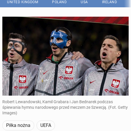
UNITED KINGDOM
POLAND
USA
IRELAND
Robert Lewandowski, Kamil Grabara i Jan Bednarek podczas
śpiewania hymnu narodowego przed meczem ze Szwecją. (Fot. Getty
Images)
Piłka nożna
UEFA