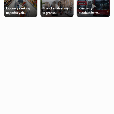
Lipcowy ranking
Bristol znalazł się
Kierowcy
najtańszych
w gronie
autobusów w
supermarketów
najlepszych
Londynie
kierunków podróży
zapowiadają strajki
na świecie