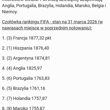
Anglia, Por­tu­galia, Brazylia, Holan­dia, Maroko, Belgia i
Niemcy.
Czołówka rankingu FIFA - stan na 31 marca 2026 (w
naw­iasach miejsce w poprzed­nim no­towa­niu):
1. (3) Francja 1877,32 pkt
2. (1) Hisz­pa­nia 1876,40
3. (2) Ar­gen­ty­na 1874,81
4. (4) Anglia 1825,97
5. (6) Por­tu­galia 1763,83
6. (5) Brazylia 1761,16
7. (7) Holan­dia 1757,87
8. (8) Maroko 1755,87