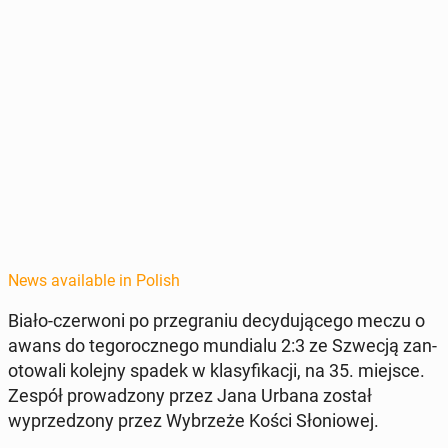
News available in Polish
Biało-cz­er­woni po prze­gra­niu de­cy­du­jącego meczu o
awans do tegorocznego mundi­alu 2:3 ze Szwecją zan­
otowali kolejny spadek w klasy­fikacji, na 35. miejsce.
Zespół prowad­zony przez Jana Urbana został
wyprzed­zony przez Wybrzeże Kości Sło­niowej.