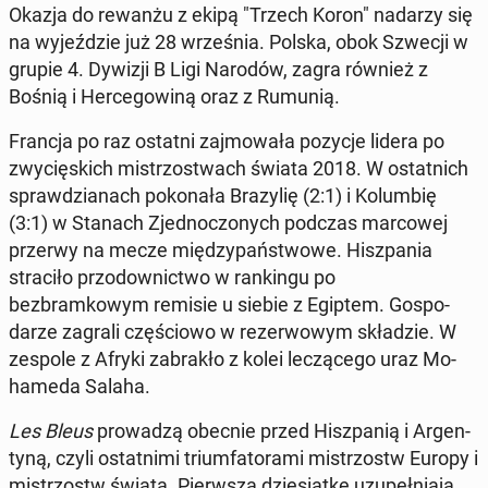
Okazja do rewanżu z ekipą "Trzech Koron" nadarzy się
na wyjeździe już 28 wrześ­nia. Polska, obok Szwecji w
grupie 4. Dywizji B Ligi Narodów, zagra również z
Bośnią i Herce­gow­iną oraz z Rumunią.
Francja po raz ostatni za­j­mowała pozycje lidera po
zwycięs­kich mis­tr­zost­wach świata 2018. W os­tat­nich
sprawdzianach pokon­ała Brazylię (2:1) i Kolumbię
(3:1) w Stanach Zjed­noc­zonych podczas mar­cowej
przerwy na mecze między­państ­wowe. Hisz­pa­nia
straciło przodown­ict­wo w rankingu po
bezbramkowym remisie u siebie z Egiptem. Gospo­
darze zagrali częś­ciowo w rez­er­wowym składzie. W
zespole z Afryki zabrakło z kolei leczącego uraz Mo­
hame­da Salaha.
Les Bleus
prowadzą obecnie przed Hisz­panią i Ar­gen­
tyną, czyli os­tat­ni­mi tri­umfa­tora­mi mis­tr­zostw Europy i
mis­tr­zostw świata. Pier­wszą dziesiątkę uzu­peł­ni­a­ją