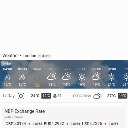
Weather
•
London
CHANGE
Today
04:00
05:00
05:33
06:00
07:00
08:00
09:00
10:00
11:
12°C
12°C
13°C
14°C
16°C
19°C
21°C
21
Today
Tomorrow
24°C
27°C
12°C
14°C
26
NBP Exchange Rate
DATE: 7 AUGUST
5.0134
4.2982
3.7236
GBP
EUR
USD
-0.0085
-0.0068
-0.0084