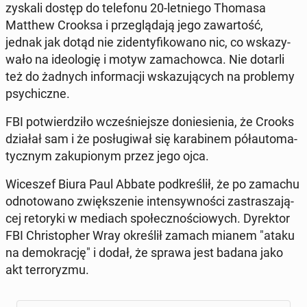
zyskali dostęp do te­le­fo­nu 20-let­nie­go Thomasa
Matthew Crooksa i prze­glą­da­ją jego za­war­tość,
jednak jak dotąd nie zi­den­ty­fi­ko­wa­no nic, co wska­zy­
wa­ło na ide­olo­gię i motyw za­ma­chow­ca. Nie dotarli
też do żadnych in­for­ma­cji wska­zu­ją­cych na pro­ble­my
psy­chicz­ne.
FBI po­twier­dzi­ło wcze­śniej­sze do­nie­sie­nia, że Crooks
działał sam i że po­słu­gi­wał się ka­ra­bi­nem pół­au­to­ma­
tycz­nym za­ku­pio­nym przez jego ojca.
Wi­ce­szef Biura Paul Abbate pod­kre­ślił, że po zamachu
od­no­to­wa­no zwięk­sze­nie in­ten­syw­no­ści za­stra­sza­ją­
cej re­to­ry­ki w mediach spo­łecz­no­ścio­wych. Dy­rek­tor
FBI Chri­sto­pher Wray okre­ślił zamach mianem "ataku
na de­mo­kra­cję" i dodał, że sprawa jest badana jako
akt ter­ro­ry­zmu.