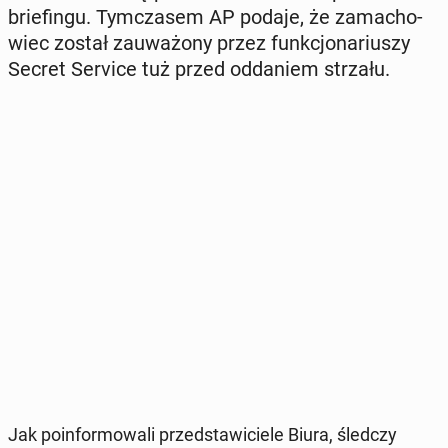
brie­fin­gu. Tym­cza­sem AP podaje, że za­ma­cho­
wiec został za­uwa­żo­ny przez funk­cjo­na­riu­szy
Secret Service tuż przed od­da­niem strzału.
Jak po­in­for­mo­wa­li przed­sta­wi­cie­le Biura, śledczy