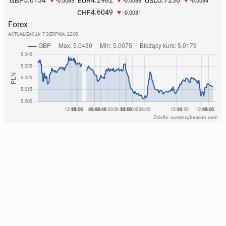
5.0134
4.2982
3.7236
GBP
EUR
USD
-0.0085
-0.0068
-0.0084
4.6049
CHF
-0.0031
Forex
AKTUALIZACJA:
7 SIERPNIA, 22:00
Źródło: currencybeacon.com