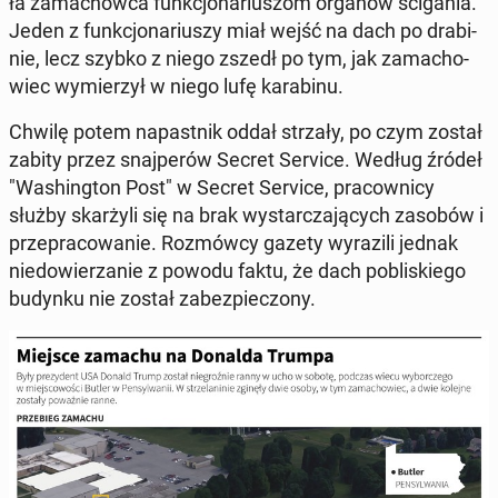
ła za­ma­chow­ca funk­cjo­na­riu­szom organów ści­ga­nia.
Jeden z funk­cjo­na­riu­szy miał wejść na dach po dra­bi­
nie, lecz szybko z niego zszedł po tym, jak za­ma­cho­
wiec wy­mie­rzył w niego lufę ka­ra­bi­nu.
Chwilę potem na­past­nik oddał strzały, po czym został
zabity przez snaj­pe­rów Secret Service. Według źródeł
"Wa­shing­ton Post" w Secret Service, pra­cow­ni­cy
służby skar­ży­li się na brak wy­star­cza­ją­cych zasobów i
prze­pra­co­wa­nie. Roz­mów­cy gazety wy­ra­zi­li jednak
nie­do­wie­rza­nie z powodu faktu, że dach po­bli­skie­go
budynku nie został za­bez­pie­czo­ny.