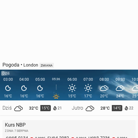
Pogoda
•
London
ZMIANA
Dziś
03:00
04:00
05:00
05:36
06:00
07:00
08:00
09:00
10:
16°C
16°C
16°C
15°C
17°C
20°C
24°C
25
Dziś
Jutro
32°C
28°C
15°C
14°C
21
22
Kurs NBP
Z DNIA: 7 SIERPNIA