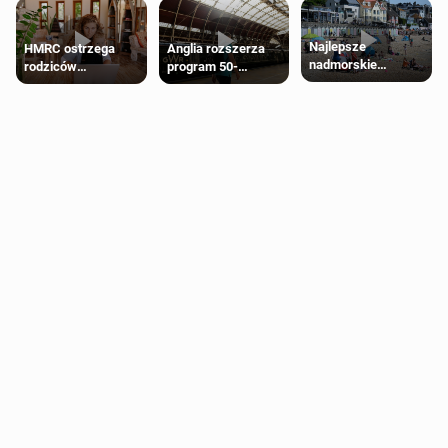
Najlepsze
HMRC ostrzega
Anglia rozszerza
nadmorskie
rodziców
program 50-
miasteczko blisko
pobierających Child
procentowych
Londynu
Benefit. Mogą być
zniżek kolejowych
zobowiązani do
na 18-latków
zwrotu zasiłku