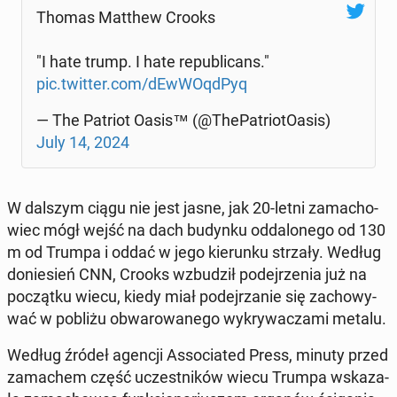
Thomas Matthew Crooks
"I hate trump. I hate re­pu­bli­cans."
pic.twitter.com/dEw­WO­qd­Pyq
— The Patriot Oasis™ (@The­Pa­trio­tO­asis)
July 14, 2024
W dalszym ciągu nie jest jasne, jak 20-letni za­ma­cho­
wiec mógł wejść na dach budynku od­da­lo­ne­go od 130
m od Trumpa i oddać w jego kie­run­ku strzały. Według
do­nie­sień CNN, Crooks wzbu­dził po­dej­rze­nia już na
po­cząt­ku wiecu, kiedy miał po­dej­rza­nie się za­cho­wy­
wać w pobliżu ob­wa­ro­wa­ne­go wy­kry­wa­cza­mi metalu.
Według źródeł agencji As­so­cia­ted Press, minuty przed
za­ma­chem część uczest­ni­ków wiecu Trumpa wska­za­