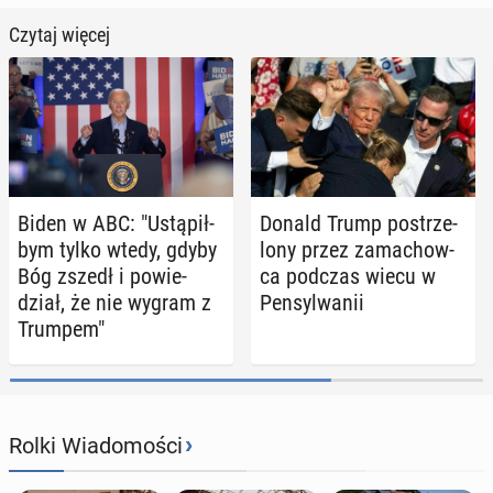
Czytaj więcej
Biden w ABC: "Ustą­pił­
Donald Trump po­strze­
bym tylko wtedy, gdyby
lo­ny przez za­ma­chow­
Bóg zszedł i po­wie­
ca podczas wiecu w
dział, że nie wygram z
Pen­syl­wa­nii
Trumpem"
›
Rolki Wiadomości