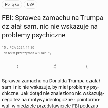
Polityka
USA
FBI: Sprawca zamachu na Trumpa
działał sam, nic nie wska­zu­je na
pro­ble­my psy­chicz­ne
15 LIPCA 2024, 11:30
Ten tekst przeczytasz w 2 minuty
Sprawca zamachu na Donalda Trumpa działał
sam i nic nie wska­zu­je, by miał pro­ble­my psy­
chicz­ne. Jak dotąd nie zna­le­zio­no nic wska­zu­ją­
ce­go też na motywy ide­olo­gicz­ne - po­in­for­mo­
wa­li w nie­dzie­lę przed­sta­wi­cie­le FBI podczas