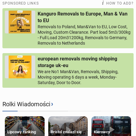
SPONSORED LINKS
HOW TO ADD?
Kanguro Removals to Europe, Man & Van
to EU
Removals to Poland, Man&Van to EU, Low Cost,
Moving, Custom Clearance. Part load 5m3/300kg
- Full Load 20m31200kg, Removals to Germany,
Removals to Netherlands
european removals moving shipping
storage uk-eu
We are No1 Man&Van, Removals, Shipping,
Moving operating 6 days a week, Monday-
Saturday, Door to Door.
›
Rolki Wiadomości
Lipcowy ranking
Bristol znalazł się
Kierowcy