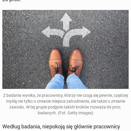
Z badania wynika, że pra­cown­i­cy, którzy nie czują się pewnie, częś­ciej
myślą nie tylko o zmianie miejsca za­trud­nienia, ale także o zmianie
zawodu. W tej grupie pod­ję­cie takich kroków rozważa 66 proc.
badanych. (Fot. Getty Images)
Według badania, niepoko­ją się głównie pra­cown­i­cy