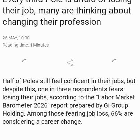
their job, many are think­ing about
chang­ing their pro­fes­sion
25 MAY, 10:00
Reading time: 4 Minutes
Half of Poles still feel con­fi­dent in their jobs, but
despite this, one in three re­spon­dents fears
losing their jobs, ac­cord­ing to the "Labor Market
Barom­e­ter 2026" report pre­pared by Gi Group
Holding. Among those fearing job loss, 66% are
con­sid­er­ing a career change.