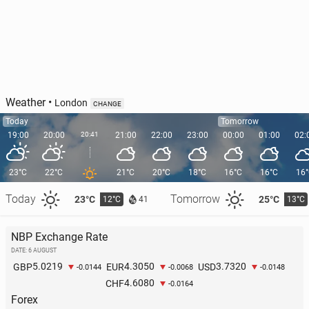
Weather
•
London
CHANGE
Today
Tomorrow
19:00
20:00
20:41
21:00
22:00
23:00
00:00
01:00
02:
23°C
22°C
21°C
20°C
18°C
16°C
16°C
16
Today
Tomorrow
23°C
25°C
12°C
13°C
41
NBP Exchange Rate
DATE: 6 AUGUST
5.0219
4.3050
3.7320
GBP
EUR
USD
-0.0144
-0.0068
-0.0148
4.6080
CHF
-0.0164
Forex