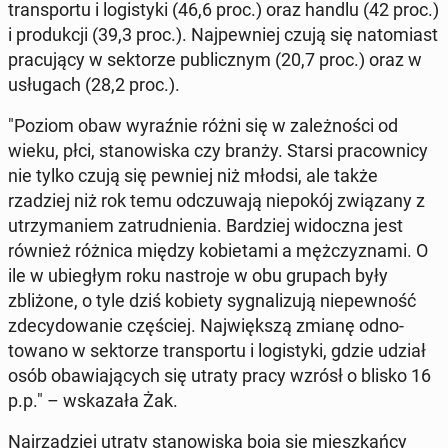
trans­portu i lo­gisty­ki (46,6 proc.) oraz handlu (42 proc.)
i pro­dukcji (39,3 proc.). Na­jpewniej czują się nato­mi­ast
pracu­ją­cy w sek­torze pub­licznym (20,7 proc.) oraz w
usłu­gach (28,2 proc.).
"Poziom obaw wyraźnie różni się w za­leżnoś­ci od
wieku, płci, stanowiska czy branży. Starsi pra­cown­i­cy
nie tylko czują się pewniej niż młodsi, ale także
rzadziej niż rok temu od­czuwa­ją niepokój związany z
utrzy­maniem za­trud­nienia. Bardziej widocz­na jest
również różnica między ko­bi­eta­mi a mężczyz­na­mi. O
ile w ubiegłym roku nas­tro­je w obu grupach były
zbliżone, o tyle dziś kobiety syg­nal­izu­ją niepewność
zde­cy­dowanie częś­ciej. Na­jwięk­szą zmianę odno­
towano w sek­torze trans­portu i lo­gisty­ki, gdzie udział
osób obaw­ia­ją­cych się utraty pracy wzrósł o blisko 16
p.p." – wskaza­ła Żak.
Na­jrzadziej utraty stanowiska boją się mieszkań­cy