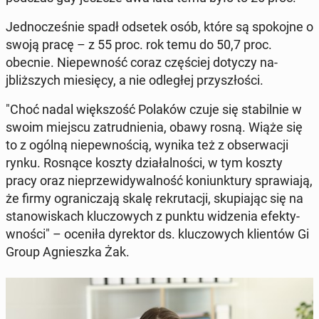
Jed­nocześnie spadł odsetek osób, które są spoko­jne o
swoją pracę – z 55 proc. rok temu do 50,7 proc.
obecnie. Niepewność coraz częś­ciej dotyczy na­
jbliższych miesię­cy, a nie odległej przyszłoś­ci.
"Choć nadal więk­szość Polaków czuje się sta­bil­nie w
swoim miejscu za­trud­nienia, obawy rosną. Wiąże się
to z ogólną niepewnoś­cią, wynika też z ob­serwacji
rynku. Rosnące koszty dzi­ałal­noś­ci, w tym koszty
pracy oraz nieprzewidy­wal­ność ko­ni­unk­tu­ry spraw­ia­ją,
że firmy ogranicza­ją skalę rekru­tacji, sku­pi­a­jąc się na
stanowiskach kluc­zowych z punktu widzenia efek­ty­
wnoś­ci" – oceniła dyrek­tor ds. kluc­zowych klien­tów Gi
Group Ag­niesz­ka Żak.