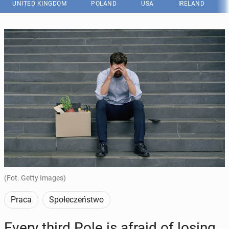
UNITED KINGDOM
POLAND
USA
IRELAND
(Fot. Getty Images)
Praca
Społeczeństwo
Every third Pole is afraid of losing