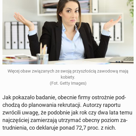
Więcej obaw związanych ze swoją przyszłoś­cią za­wodową mają
kobiety.
(Fot. Getty Images)
Jak pokaza­ło badanie, obecnie firmy os­trożnie pod­
chodzą do planowa­nia rekru­tacji. Autorzy raportu
zwró­cili uwagę, że podob­nie jak rok czy dwa lata temu
na­jczęś­ciej za­mierza­ją utrzy­mać obecny poziom za­
trud­nienia, co deklaru­je ponad 72,7 proc. z nich.