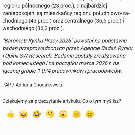
regionu północ­nego (23 proc.), a na­jbardziej
zaniepoko­jeni są mieszkań­cy regionu połud­niowo-za­
chod­niego (43 proc.) oraz cen­tral­nego (36,5 proc.) i
wschod­niego (36,3 proc.).
"Barometr Rynku Pracy 2026" powstał na pod­staw­ie
badań przeprowad­zonych przez Agencję Badań Rynku
i Opinii SW Re­search. Badania zostały zre­al­i­zowane
pod koniec lutego i na początku marca 2026 r. na
łącznej grupie 1 074 pra­cown­ików i pra­co­daw­ców.
PAP / Adriana Chodakowska
Dziękujemy za przeczytanie artykułu. Co o tym myślisz?