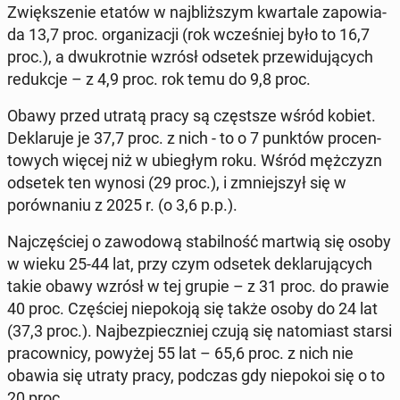
Zwięk­sze­nie etatów w na­jbliższym kwartale za­powia­
da 13,7 proc. or­ga­ni­za­cji (rok wcześniej było to 16,7
proc.), a dwukrot­nie wzrósł odsetek przewidu­ją­cych
re­dukc­je – z 4,9 proc. rok temu do 9,8 proc.
Obawy przed utratą pracy są częst­sze wśród kobiet.
Deklaru­je je 37,7 proc. z nich - to o 7 punktów pro­cen­
towych więcej niż w ubiegłym roku. Wśród mężczyzn
odsetek ten wynosi (29 proc.), i zm­niejszył się w
porów­na­niu z 2025 r. (o 3,6 p.p.).
Na­jczęś­ciej o za­wodową sta­bil­ność martwią się osoby
w wieku 25-44 lat, przy czym odsetek deklaru­ją­cych
takie obawy wzrósł w tej grupie – z 31 proc. do prawie
40 proc. Częś­ciej niepoko­ją się także osoby do 24 lat
(37,3 proc.). Na­jbez­pieczniej czują się nato­mi­ast starsi
pra­cown­i­cy, powyżej 55 lat – 65,6 proc. z nich nie
obawia się utraty pracy, podczas gdy niepokoi się o to
20 proc.