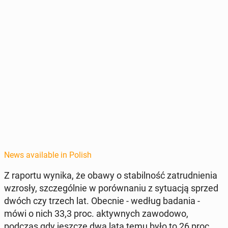
News available in Polish
Z raportu wynika, że obawy o sta­bil­ność za­trud­nienia
wzrosły, szczegól­nie w porów­na­niu z sytu­acją sprzed
dwóch czy trzech lat. Obecnie - według badania -
mówi o nich 33,3 proc. ak­ty­wnych za­wodowo,
podczas gdy jeszcze dwa lata temu było to 26 proc.