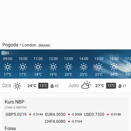
Pogoda
•
London
ZMIANA
Dziś
09:00
10:00
11:00
12:00
13:00
14:00
15:00
16:00
17:
17°C
17°C
18°C
19°C
20°C
23°C
23°C
24°C
24
Dziś
Jutro
24°C
27°C
13°C
13°C
42
31
Kurs NBP
Z DNIA: 6 SIERPNIA
5.0219
4.3050
3.7320
GBP
EUR
USD
-0.0144
-0.0068
-0.0148
4.6080
CHF
-0.0164
Forex