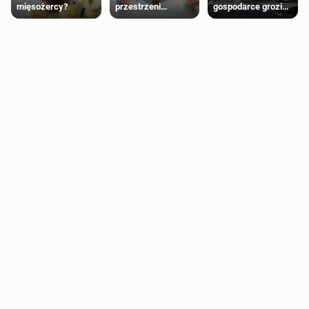
mięsożercy?
przestrzeni
gospodarce grozi
przeznaczonych
recesja, jeśli
dla jednej płci ma
kryzys na Bliskim
opierać się
Wschodzie się
wyłącznie na płci
przedłuży
biologicznej