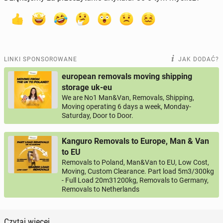
LINKI SPONSOROWANE
JAK DODAĆ?
european removals moving shipping
storage uk-eu
We are No1 Man&Van, Removals, Shipping,
Moving operating 6 days a week, Monday-
Saturday, Door to Door.
Kanguro Removals to Europe, Man & Van
to EU
Removals to Poland, Man&Van to EU, Low Cost,
Moving, Custom Clearance. Part load 5m3/300kg
- Full Load 20m31200kg, Removals to Germany,
Removals to Netherlands
Czytaj więcej