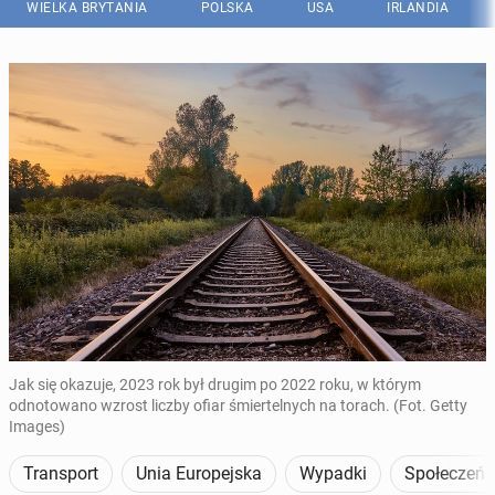
WIELKA BRYTANIA
POLSKA
USA
IRLANDIA
Jak się okazuje, 2023 rok był drugim po 2022 roku, w którym
odnotowano wzrost liczby ofiar śmiertelnych na torach. (Fot. Getty
Images)
Transport
Unia Europejska
Wypadki
Społeczeń