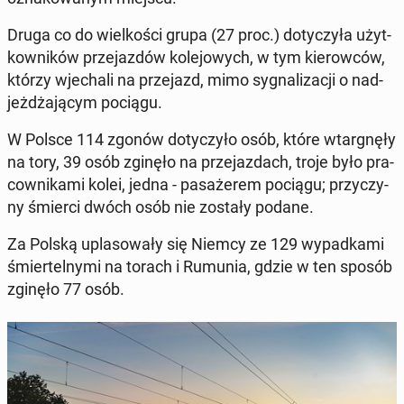
Druga co do wiel­ko­ści grupa (27 proc.) do­ty­czy­ła użyt­
kow­ni­ków prze­jaz­dów ko­le­jo­wych, w tym kie­row­ców,
którzy wje­cha­li na prze­jazd, mimo sy­gna­li­za­cji o nad­
jeż­dża­ją­cym pociągu.
W Polsce 114 zgonów do­ty­czy­ło osób, które wtar­gnę­ły
na tory, 39 osób zginęło na prze­jaz­dach, troje było pra­
cow­ni­ka­mi kolei, jedna - pa­sa­że­rem pociągu; przy­czy­
ny śmierci dwóch osób nie zostały podane.
Za Polską upla­so­wa­ły się Niemcy ze 129 wy­pad­ka­mi
śmier­tel­ny­mi na torach i Rumunia, gdzie w ten sposób
zginęło 77 osób.