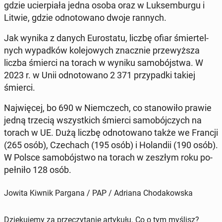
gdzie ucier­pia­ła jedna osoba oraz w Luk­sem­bur­gu i
Litwie, gdzie od­no­to­wa­no dwoje rannych.
Jak wynika z danych Eu­ro­sta­tu, liczbę ofiar śmier­tel­
nych wy­pad­ków ko­le­jo­wych znacz­nie prze­wyż­sza
liczba śmierci na torach w wyniku sa­mo­bój­stwa. W
2023 r. w Unii od­no­to­wa­no 2 371 przy­pad­ki takiej
śmierci.
Naj­wię­cej, bo 690 w Niem­czech, co sta­no­wi­ło prawie
jedną trzecią wszyst­kich śmierci sa­mo­bój­czych na
torach w UE. Dużą liczbę od­no­to­wa­no także we Francji
(265 osób), Cze­chach (195 osób) i Ho­lan­dii (190 osób).
W Polsce sa­mo­bój­stwo na torach w zeszłym roku po­
peł­ni­ło 128 osób.
Jowita Kiwnik Pargana / PAP / Adriana Chodakowska
Dziękujemy za przeczytanie artykułu. Co o tym myślisz?