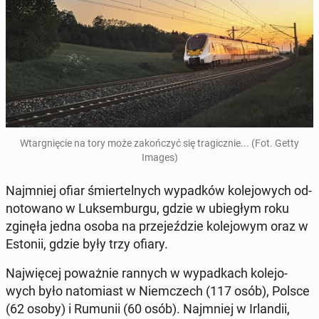
Wtar­gnię­cie na tory może za­koń­czyć się tra­gicz­nie... (Fot. Getty
Images)
Naj­mniej ofiar śmier­tel­nych wy­pad­ków ko­le­jo­wych od­
no­to­wa­no w Luk­sem­bur­gu, gdzie w ubie­głym roku
zginęła jedna osoba na prze­jeź­dzie ko­le­jo­wym oraz w
Estonii, gdzie były trzy ofiary.
Naj­wię­cej po­waż­nie rannych w wy­pad­kach ko­le­jo­
wych było na­to­miast w Niem­czech (117 osób), Polsce
(62 osoby) i Rumunii (60 osób). Naj­mniej w Ir­lan­dii,