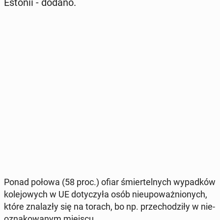
Estonii - dodano.
Ponad połowa (58 proc.) ofiar śmier­tel­nych wy­pad­ków
ko­le­jo­wych w UE do­ty­czy­ła osób nie­upo­waż­nio­nych,
które zna­la­zły się na torach, bo np. prze­cho­dzi­ły w nie­
ozna­ko­wa­nym miejscu.