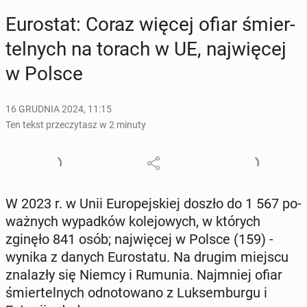
Eu­ro­stat: Coraz więcej ofiar śmier­
tel­nych na torach w UE, naj­wię­cej
w Polsce
16 GRUDNIA 2024, 11:15
Ten tekst przeczytasz w 2 minuty
W 2023 r. w Unii Eu­ro­pej­skiej doszło do 1 567 po­
waż­nych wy­pad­ków ko­le­jo­wych, w których
zginęło 841 osób; naj­wię­cej w Polsce (159) -
wynika z danych Eu­ro­sta­tu. Na drugim miejscu
zna­la­zły się Niemcy i Rumunia. Naj­mniej ofiar
śmier­tel­nych od­no­to­wa­no z Luk­sem­bur­gu i