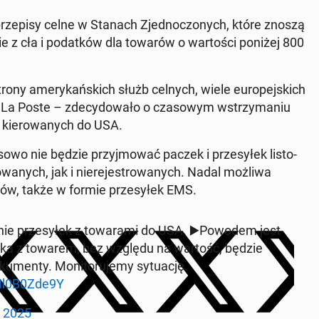
ze­pi­sy celne w Stanach Zjed­no­czo­nych, które znoszą
e z cła i po­dat­ków dla towarów o war­to­ści poniżej 800
ny ame­ry­kań­skich służb celnych, wiele eu­ro­pej­skich
 La Poste – zde­cy­do­wa­ło o cza­so­wym wstrzy­ma­niu
y kie­ro­wa­nych do USA.
asowo nie będzie przyj­mo­wać paczek i prze­sy­łek li­sto­
­wa­nych, jak i nie­re­je­stro­wa­nych. Nadal możliwa
­tów, także w formie prze­sy­łek EMS.
ie prze­sy­łek z to­wa­ra­mi do USA. ▶️Po­wo­dem jest
­ka z towarem, bez względu na wartość, będzie
en­ty. Mo­ni­to­ru­je­my sy­tu­ację.
/Ml0B0Zde9Y
, 2025