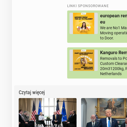
LINKI SPONSOROWANE
european rem
eu
We are No1 Man
Moving operati
to Door.
Kanguro Remo
Removals to Po
Custom Clearan
20m31200kg, R
Netherlands
Czytaj więcej