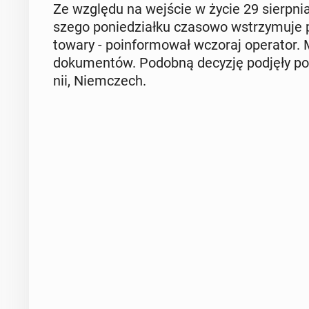
Ze względu na wejście w życie 29 sierp­nia 
sze­go po­nie­dział­ku czasowo wstrzy­mu­je p
towary - po­in­for­mo­wał wczoraj ope­ra­tor. 
do­ku­men­tów. Podobną decyzję podjęły poc
nii, Niem­czech.