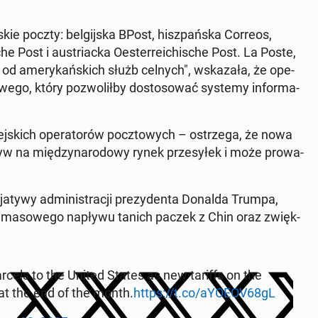
ie poczty: bel­gij­ska BPost, hisz­pań­ska Correos,
e Post i au­striac­ka Oester­re­ichi­sche Post. La Poste,
ych od ame­ry­kań­skich służb celnych", wska­za­ła, że ope­
we­go, który po­zwo­lił­by do­sto­so­wać systemy in­for­ma­
o­pej­skich ope­ra­to­rów pocz­to­wych – ostrze­ga, że nowa
yw na mię­dzy­na­ro­do­wy rynek prze­sy­łek i może pro­wa­
­ty­wy ad­mi­ni­stra­cji pre­zy­den­ta Donalda Trumpa,
­nia ma­so­we­go napływu tanich paczek z Chin oraz zwięk­
arcels to the United States as new tariffs on the
at the end of the month.
https://t.co/aYOEOV68gL