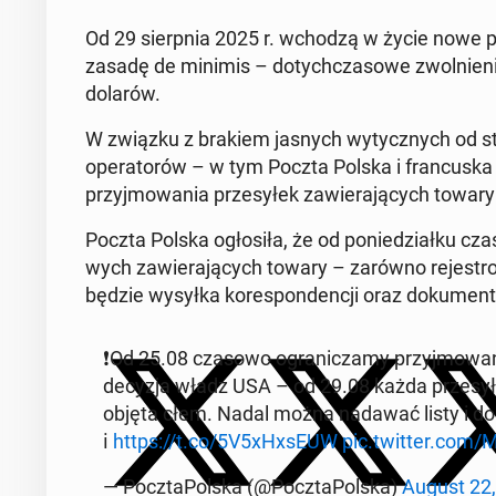
Od 29 sierp­nia 2025 r. wchodzą w życie nowe pr
zasadę de minimis – do­tych­cza­so­we zwol­nie­ni
dolarów.
W związku z brakiem jasnych wy­tycz­nych od stro
ope­ra­to­rów – w tym Poczta Polska i fran­cu­ska
przyj­mo­wa­nia prze­sy­łek za­wie­ra­ją­cych towar
Poczta Polska ogło­si­ła, że od po­nie­dział­ku cz
wych za­wie­ra­ją­cych towary – zarówno re­je­stro
będzie wysyłka ko­re­spon­den­cji oraz do­ku­men
❗️Od 25.08 czasowo ogra­ni­cza­my przyj­mo­wa­n
decyzja władz USA – od 29.08 każda prze­sył
objęta cłem. Nadal można nadawać listy i do­ku­m
ℹ️
https://t.co/5V5xHxsEUW
pic.twitter.com
— Pocz­ta­Pol­ska (@Pocz­ta­Pol­ska)
August 22