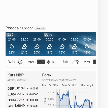
Pogoda
•
London
ZMIANA
Dziś
Jutro
21:00
22:00
23:00
00:00
01:00
02:00
03:00
04:00
22°C
21°C
20°C
18°C
16°C
13°C
12°C
12°C
Dziś
Jutro
25°C
27°C
10°C
11°C
36
Kurs NBP
Forex
Z DNIA: 7 SIERPNIA
AKTUALIZACJA:
7 SIERPNIA, 21:00
5.0134
GBP
-0.0085
4.2982
EUR
-0.0068
3.7236
USD
-0.0084
4.6049
CHF
-0.0031