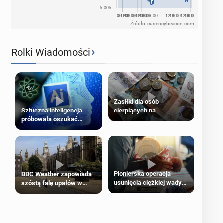
Źródło: currencybeacon.com
›
Rolki Wiadomości
Zasiłki dla osób
cierpiących na
Sztuczna inteligencja
schorzenia psychiczne
próbowała oszukać
człowieka
Pionierska operacja
BBC Weather zapowiada
usunięcia ciężkiej wady
szóstą falę upałów w
wrodzonej płodu w łonie
Londynie
matki