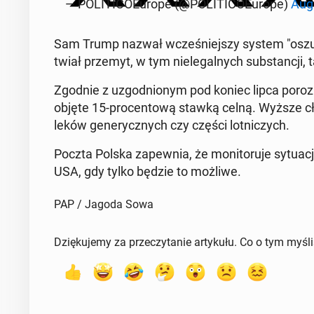
— PO­LI­TI­CO­Eu­ro­pe (@PO­LI­TI­CO­Eu­ro­pe)
Aug
Sam Trump nazwał wcze­śniej­szy system "oszu­s
twiał przemyt, w tym nie­le­gal­nych sub­stan­cji, t
Zgodnie z uzgod­nio­nym pod koniec lipca po­ro­
objęte 15-pro­cen­to­wą stawką celną. Wyższe cła 
leków ge­ne­rycz­nych czy części lot­ni­czych.
Poczta Polska za­pew­nia, że mo­ni­to­ru­je sy­tu­a
USA, gdy tylko będzie to możliwe.
PAP / Jagoda Sowa
Dziękujemy za przeczytanie artykułu. Co o tym myśl