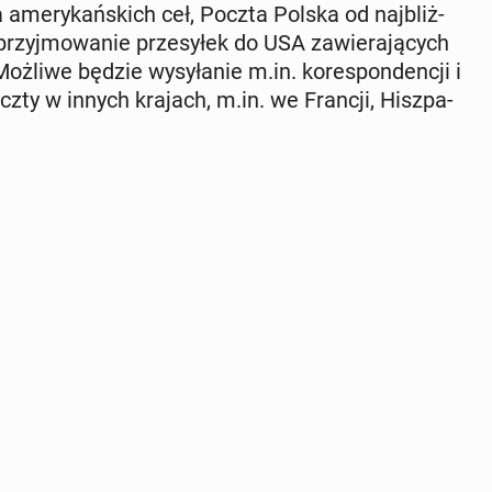
ame­ry­kań­skich ceł, Poczta Polska od naj­bliż­
rzyj­mo­wa­nie prze­sy­łek do USA za­wie­ra­ją­cych
Możliwe będzie wy­sy­ła­nie m.in. ko­re­spon­den­cji i
zty w innych krajach, m.in. we Francji, Hisz­pa­