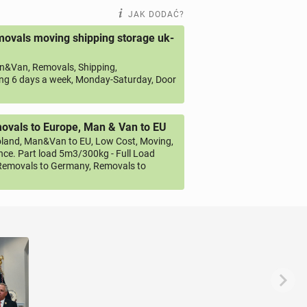
JAK DODAĆ?
ovals moving shipping storage uk-
&Van, Removals, Shipping,
ng 6 days a week, Monday-Saturday, Door
vals to Europe, Man & Van to EU
land, Man&Van to EU, Low Cost, Moving,
ce. Part load 5m3/300kg - Full Load
emovals to Germany, Removals to