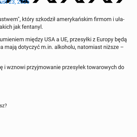
ust 23, 2025
twem", który szko­dził ame­ry­kań­skim firmom i uła­
akich jak fen­ta­nyl.
zu­mie­niem między USA a UE, prze­sył­ki z Europy będą
mają do­ty­czyć m.in. al­ko­ho­lu, na­to­miast niższe –
cję i wznowi przyj­mo­wa­nie prze­sy­łek to­wa­ro­wych do
isz?