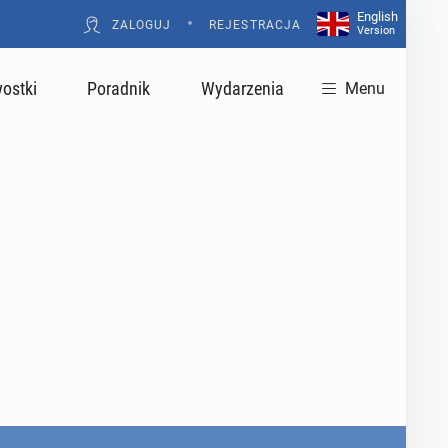
English
•
ZALOGUJ
REJESTRACJA
Version
ostki
Poradnik
Wydarzenia
Menu