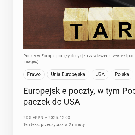
Poczty w Europie podjęły decyzje o zawieszeniu wysyłki pac
Images)
Prawo
Unia Europejska
USA
Polska
Eu­ro­pej­skie poczty, w tym Po
paczek do USA
23 SIERPNIA 2025, 12:00
Ten tekst przeczytasz w 2 minuty