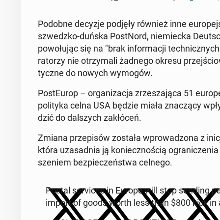
Podobne decyzje podjęły również inne eu­ro­pej­sk
szwedz­ko-duńska Po­st­Nord, nie­miec­ka Deut­sch
po­wo­łu­jąc się na "brak in­for­ma­cji tech­nicz­n
ra­to­rzy nie otrzy­ma­li żadnego okresu przej­ścio­
tycz­ne do nowych wymogów.
Po­stEu­rop – or­ga­ni­za­cja zrze­sza­ją­ca 51 eu­r
po­li­ty­ka celna USA będzie miała zna­czą­cy wpł
dzić do dal­szych za­kłó­ceń.
Zmiana prze­pi­sów została wpro­wa­dzo­na z ini­cja
która uza­sad­nia ją ko­niecz­no­ścią ogra­ni­cze
sze­niem bez­pie­czeń­stwa celnego.
Postal se­rvi­ces in Europe will stop sending p
import of goods worth less than $800 kick in 