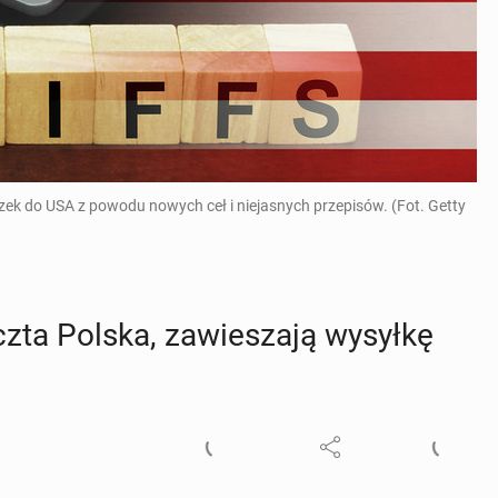
zek do USA z powodu nowych ceł i niejasnych przepisów. (Fot. Getty
czta Polska, za­wie­sza­ją wysyłkę