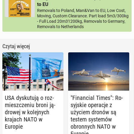
to EU
Removals to Poland, Man&Van to EU, Low Cost,
Moving, Custom Clearance. Part load 5m3/300kg
- Full Load 20m31200kg, Removals to Germany,
Removals to Netherlands
Czytaj więcej
USA dys­ku­tu­ją o roz­
"Fi­nan­cial Times": Ro­
miesz­cze­niu broni ją­
syj­skie ope­ra­cje z
dro­wej w ko­lej­nych
użyciem dronów są
krajach NATO w
testem sys­te­mów
Europie
obron­nych NATO w
Europie