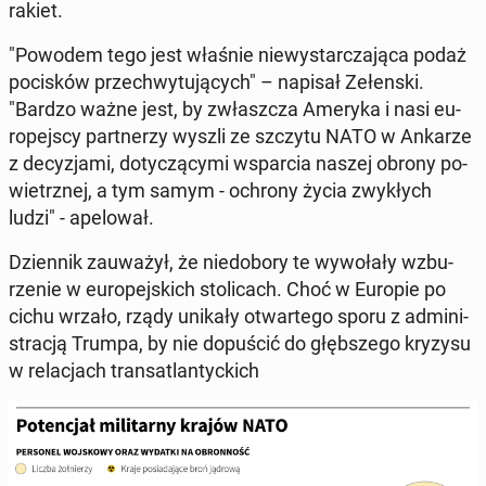
rakiet.
"Powodem tego jest właśnie nie­wy­star­cza­ją­ca podaż
po­ci­sków prze­chwy­tu­ją­cych" – napisał Ze­łen­ski.
"Bardzo ważne jest, by zwłasz­cza Ameryka i nasi eu­
ro­pej­scy part­ne­rzy wyszli ze szczytu NATO w Ankarze
z de­cy­zja­mi, do­ty­czą­cy­mi wspar­cia naszej obrony po­
wietrz­nej, a tym samym - ochrony życia zwy­kłych
ludzi" - ape­lo­wał.
Dzien­nik za­uwa­żył, że nie­do­bo­ry te wy­wo­ła­ły wzbu­
rze­nie w eu­ro­pej­skich sto­li­cach. Choć w Europie po
cichu wrzało, rządy unikały otwar­te­go sporu z ad­mi­ni­
stra­cją Trumpa, by nie do­pu­ścić do głęb­sze­go kryzysu
w re­la­cjach trans­atlan­tyc­kich