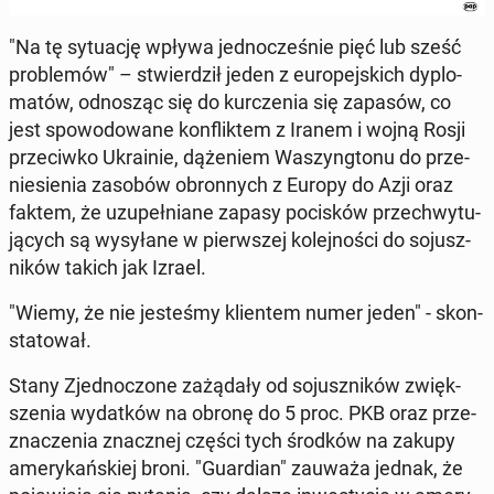
"Na tę sy­tu­ację wpływa jed­no­cze­śnie pięć lub sześć
pro­ble­mów" – stwier­dził jeden z eu­ro­pej­skich dy­plo­
ma­tów, od­no­sząc się do kur­cze­nia się zapasów, co
jest spo­wo­do­wa­ne kon­flik­tem z Iranem i wojną Rosji
prze­ciw­ko Ukra­inie, dą­że­niem Wa­szyng­to­nu do prze­
nie­sie­nia zasobów obron­nych z Europy do Azji oraz
faktem, że uzu­peł­nia­ne zapasy po­ci­sków prze­chwy­tu­
ją­cych są wy­sy­ła­ne w pierw­szej ko­lej­no­ści do so­jusz­
ni­ków takich jak Izrael.
"Wiemy, że nie je­ste­śmy klien­tem numer jeden" - skon­
sta­to­wał.
Stany Zjed­no­czo­ne za­żą­da­ły od so­jusz­ni­ków zwięk­
sze­nia wy­dat­ków na obronę do 5 proc. PKB oraz prze­
zna­cze­nia znacz­nej części tych środków na zakupy
ame­ry­kań­skiej broni. "Gu­ar­dian" zauważa jednak, że