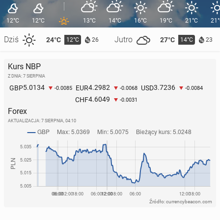
12°C
12°C
13°C
14°C
16°C
19°C
21°C
21
Dziś
Jutro
24°C
27°C
12°C
14°C
26
23
Kurs NBP
Z DNIA: 7 SIERPNIA
5.0134
4.2982
3.7236
GBP
EUR
USD
-0.0085
-0.0068
-0.0084
4.6049
CHF
-0.0031
Forex
AKTUALIZACJA:
7 SIERPNIA, 04:10
Źródło: currencybeacon.com