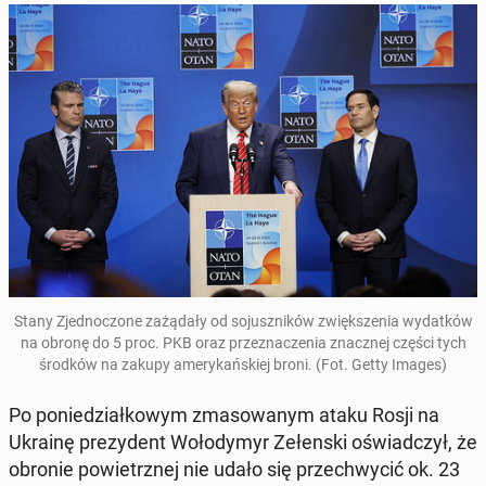
Stany Zjed­no­czo­ne za­żą­da­ły od so­jusz­ni­ków zwięk­sze­nia wy­dat­ków
na obronę do 5 proc. PKB oraz prze­zna­cze­nia znacz­nej części tych
środków na zakupy ame­ry­kań­skiej broni. (Fot. Getty Images)
Po po­nie­dział­ko­wym zma­so­wa­nym ataku Rosji na
Ukrainę pre­zy­dent Wo­ło­dy­myr Ze­łen­ski oświad­czył, że
obronie po­wietrz­nej nie udało się prze­chwy­cić ok. 23