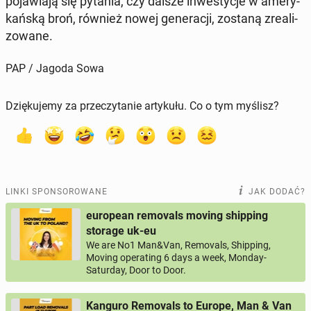
po­ja­wia­ją się pytania, czy dalsze in­we­sty­cje w ame­ry­
kań­ską broń, również nowej ge­ne­ra­cji, zostaną zre­ali­
zo­wa­ne.
PAP / Jagoda Sowa
Dziękujemy za przeczytanie artykułu. Co o tym myślisz?
LINKI SPONSOROWANE
JAK DODAĆ?
european removals moving shipping
storage uk-eu
We are No1 Man&Van, Removals, Shipping,
Moving operating 6 days a week, Monday-
Saturday, Door to Door.
Kanguro Removals to Europe, Man & Van