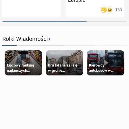
169
›
Rolki Wiadomości
Lipcowy ranking
Bristol znalazł się
Kierowcy
najtańszych
w gronie
autobusów w
supermarketów
najlepszych
Londynie
kierunków podróży
zapowiadają strajki
na świecie