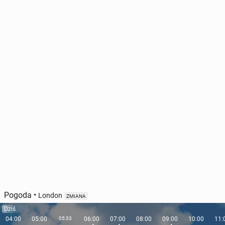
Pogoda
•
London
ZMIANA
Dziś
04:00
05:00
05:33
06:00
07:00
08:00
09:00
10:00
11: