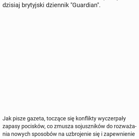
dzisiaj bry­tyj­ski dzien­nik "Gu­ar­dian".
Jak pisze gazeta, toczące się kon­flik­ty wy­czer­pa­ły
zapasy po­ci­sków, co zmusza so­jusz­ni­ków do roz­wa­ża­
nia nowych spo­so­bów na uzbro­je­nie się i za­pew­nie­nie