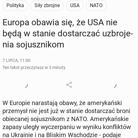
Polityka
Siły zbrojne
USA
NATO
Europa obawia się, że USA nie
będą w stanie do­star­czać uzbro­je­
nia so­jusz­ni­kom
7 LIPCA, 11:00
Ten tekst przeczytasz w 3 minuty
W Europie na­ra­sta­ją obawy, że ame­ry­kań­ski
prze­mysł nie jest już w stanie do­star­czać broni
obie­ca­nej so­jusz­ni­kom z NATO. Ame­ry­kań­skie
zapasy uległy wy­czer­pa­niu w wyniku kon­flik­tów
na Ukra­inie i na Bliskim Wscho­dzie - podaje