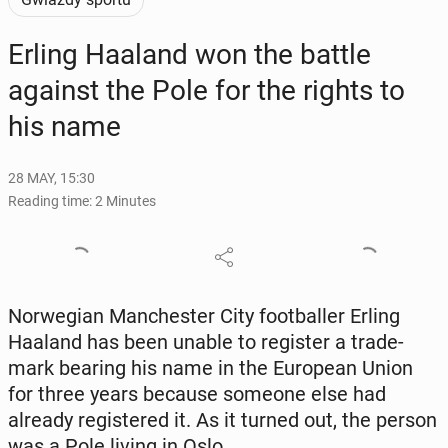
Erling Haaland won the battle
against the Pole for the rights to
his name
28 MAY, 15:30
Reading time: 2 Minutes
Nor­we­gian Man­ches­ter City foot­baller Erling
Haaland has been unable to reg­is­ter a trade­
mark bearing his name in the Eu­ro­pean Union
for three years because someone else had
already reg­is­tered it. As it turned out, the person
was a Pole living in Oslo.