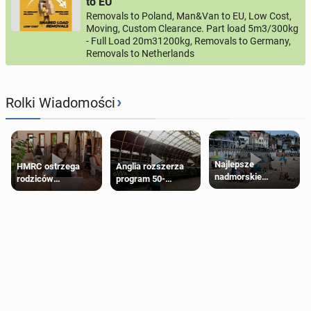
to EU
Removals to Poland, Man&Van to EU, Low Cost,
Moving, Custom Clearance. Part load 5m3/300kg
- Full Load 20m31200kg, Removals to Germany,
Removals to Netherlands
›
Rolki Wiadomości
Najlepsze
HMRC ostrzega
Anglia rozszerza
nadmorskie
rodziców
program 50-
miasteczko blisko
pobierających Child
procentowych
Londynu
Benefit. Mogą być
zniżek kolejowych
zobowiązani do
na 18-latków
zwrotu zasiłku