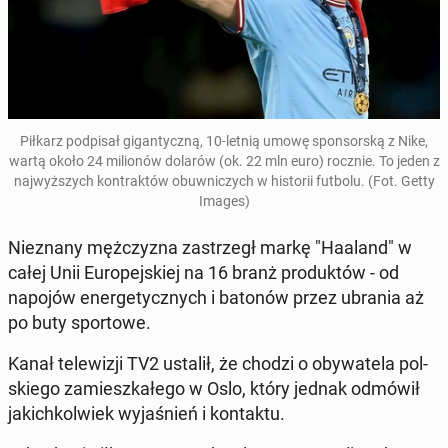
Piłkarz pod­pisał gi­gan­ty­czną, 10-letnią umowę spon­sorską z Nike,
wartą około 24 mil­ionów dolarów (ok. 22 mln euro) rocznie. To jeden z
na­jwyższych kon­trak­tów obuwniczych w his­torii futbolu. (Fot. Getty
Images)
Niez­nany mężczyz­na za­s­trzegł markę "Haaland" w
całej Unii Eu­rope­jskiej na 16 branż pro­duk­tów - od
napojów en­er­gety­cznych i batonów przez ubrania aż
po buty sportowe.
Kanał telewiz­ji TV2 ustalił, że chodzi o oby­wa­tela pol­
skiego za­mieszkałego w Oslo, który jednak odmówił
ja­kichkol­wiek wy­jaśnień i kon­tak­tu.