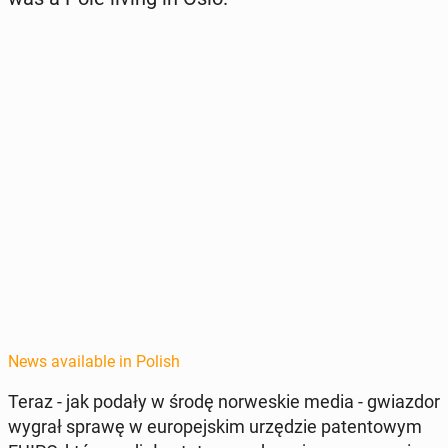
News available in Polish
Teraz - jak podały w środę nor­weskie media - gwiaz­dor
wygrał sprawę w eu­rope­jskim urzędzie paten­towym