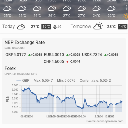
13:00
14:00
15:00
16:00
17:00
18:00
19:00
20:00
25°C
25°C
26°C
26°C
27°C
27°C
24°C
22°C
Today
Tomorrow
27°C
28°C
16°C
14°C
49
NBP Exchange Rate
DATE: 10 AUGUST
5.0172
4.3010
3.7324
GBP
EUR
USD
+0.0038
+0.0028
+0.0088
4.6005
CHF
-0.0044
Forex
UPDATED:
10 AUGUST, 13:10
Source: currencybeacon.com