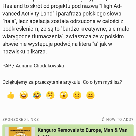
Haaland to skrót od pro­jek­tu pod nazwą "High Ad­
vanced Ac­tiv­i­ty Land" i parafraza pol­skiego słowa
"hala", lecz apelac­ja została odrzu­cona w całości z
pod­kreśle­niem, że są to "bardzo kreaty­wne, ale mało
wiary­godne tłu­maczenia", zwłaszcza że w polskim
słowie nie wys­tępu­je pod­wój­na litera "a" jak w
nazwisku piłkarza.
PAP / Adriana Chodakowska
Dziękujemy za przeczytanie artykułu. Co o tym myślisz?
SPONSORED LINKS
HOW TO ADD?
Kanguro Removals to Europe, Man & Van