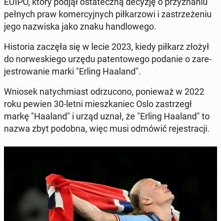
EUIPO, który podjął os­tate­czną decyzję o przyz­na­niu
pełnych praw komer­cyjnych piłkar­zowi i za­s­trzeże­niu
jego nazwiska jako znaku hand­lowego.
His­to­ria zaczęła się w lecie 2023, kiedy piłkarz złożył
do nor­weskiego urzędu paten­towego podanie o zare­
je­strowanie marki "Erling Haaland".
Wniosek naty­ch­mi­ast odrzu­cono, ponieważ w 2022
roku pewien 30-letni mieszkaniec Oslo za­s­trzegł
markę "Haaland" i urząd uznał, że "Erling Haaland" to
nazwa zbyt podobna, więc musi odmówić re­jes­tracji.