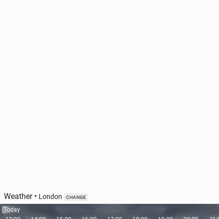
Weather
•
London
CHANGE
Today
20: