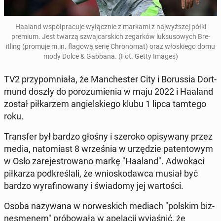
Haaland współpracu­je wyłącznie z markami z na­jwyższej półki
premium. Jest twarzą szwa­j­cars­kich ze­garków luk­su­sowych Bre­
itling (promuje m.in. flagową serię Chrono­mat) oraz włoskiego domu
mody Dolce & Gabbana. (Fot. Getty Images)
TV2 przy­pom­ni­ała, że Man­ches­ter City i Borus­sia Dort­
mund doszły do porozu­mienia w maju 2022 i Haaland
został piłkarzem ang­iel­skiego klubu 1 lipca tamtego
roku.
Trans­fer był bardzo głośny i szeroko opisy­wany przez
media, nato­mi­ast 8 wrześ­nia w urzędzie paten­towym
w Oslo zare­je­strowano markę "Haaland". Ad­wokaci
piłkarza pod­kreślali, że wniosko­daw­ca musiał być
bardzo wyrafi­nowany i świadomy jej wartoś­ci.
Osoba nazy­wana w nor­wes­kich mediach "polskim biz­
nes­men­em" próbowała w apelacji wy­jaśnić, że