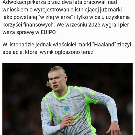
Ad­wokaci piłkarza przez dwa lata pra­cow­ali nad
wnioskiem o wyre­je­strowanie ist­niejącej już marki
jako pow­stałej "w złej wierze" i tylko w celu uzyska­nia
ko­rzyś­ci fi­nan­sowych. We wrześniu 2025 wygrali pier­
wsza sprawę w EUIPO.
W listopadzie jednak właś­ci­ciel marki "Haaland" złożył
apelację, której wynik ogłos­zono teraz.