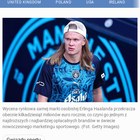
UNITED KINGDOM
POLAND
USA
IRELAND
Wycena rynkowa samej marki osobistej Erlinga Haalanda przekracza
obecnie kilkadziesiąt milionów euro rocznie, co czyni go jednym z
najdroższych i najbardziej opłacalnych brandów w świecie
nowoczesnego marketingu sportowego. (Fot. Getty Images)
Gwiazdy sportu