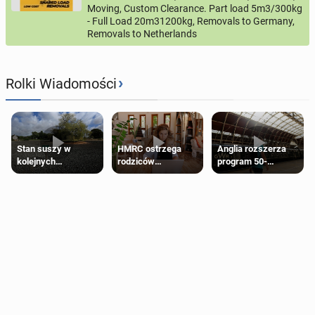
Moving, Custom Clearance. Part load 5m3/300kg
- Full Load 20m31200kg, Removals to Germany,
Removals to Netherlands
›
Rolki Wiadomości
Stan suszy w
HMRC ostrzega
Anglia rozszerza
kolejnych
rodziców
program 50-
regionach Anglii.
pobierających Child
procentowych
Miliony osób już są
Benefit. Mogą być
zniżek kolejowych
objęte
zobowiązani do
na 18-latków
ograniczeniami
zwrotu zasiłku