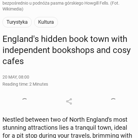
bezpośrednio u podnóża pasma górskiego Howgill Fells. (Fot.
Wikimedia)
Turystyka
Kultura
Eng­land's hidden book town with
in­de­pen­dent book­shops and cosy
cafes
20 MAY, 08:00
Reading time: 2 Minutes
Nestled between two of North Eng­land's most
stun­ning at­trac­tions lies a tran­quil town, ideal
for a pit stop during your travels, brim­ming with