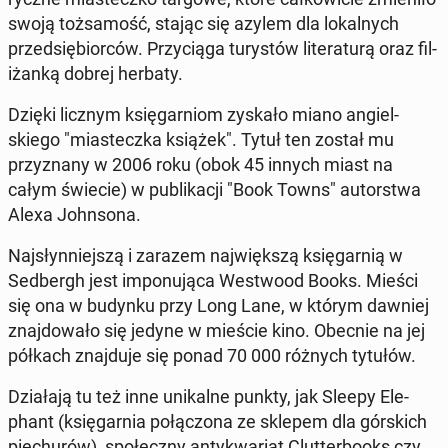
swoją tożsamość, stając się azylem dla lokalnych
przed­siębior­ców. Przy­cią­ga tu­rys­tów lit­er­aturą oraz fil­
iżanką dobrej herbaty.
Dzięki licznym księ­gar­niom zyskało miano ang­iel­
skiego "mi­astecz­ka książek". Tytuł ten został mu
przyz­nany w 2006 roku (obok 45 innych miast na
całym świecie) w pub­likacji "Book Towns" au­torstwa
Alexa John­sona.
Na­jsłyn­niejszą i zarazem na­jwięk­szą księ­gar­nią w
Sed­bergh jest im­ponu­ją­ca West­wood Books
. Mieści
się ona w budynku przy Long Lane, w którym dawniej
zna­j­dowało się jedyne w mieście kino. Obecnie na jej
półkach zna­j­du­je się ponad 70 000 różnych tytułów.
Dzi­ała­ją tu też inne unikalne punkty, jak Sleepy Ele­
phant
(księ­gar­nia połąc­zona ze sklepem dla górs­kich
piechurów), społeczny an­tyk­wari­at Clut­ter­books czy