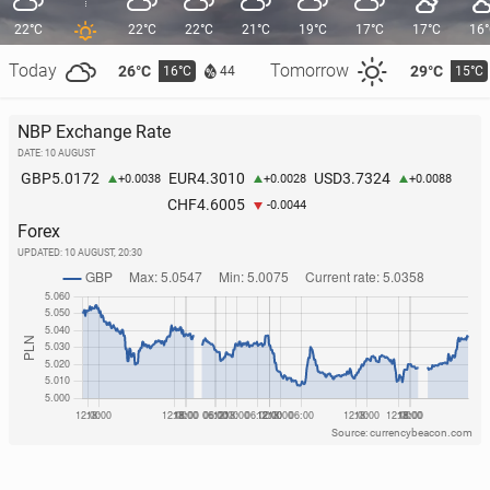
22°C
22°C
22°C
21°C
19°C
17°C
17°C
16
Today
Tomorrow
26°C
29°C
16°C
15°C
44
NBP Exchange Rate
DATE: 10 AUGUST
5.0172
4.3010
3.7324
GBP
EUR
USD
+0.0038
+0.0028
+0.0088
4.6005
CHF
-0.0044
Forex
UPDATED:
10 AUGUST, 20:30
Source: currencybeacon.com