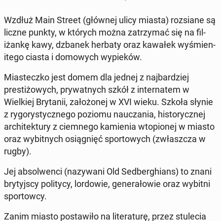
Wzdłuż Main Street (głównej ulicy miasta) rozsiane są
liczne punkty, w których można za­trzy­mać się na fil­
iżankę kawy, dzbanek herbaty oraz kawałek wyśmien­
itego ciasta i do­mowych wyp­ieków.
Mi­asteczko jest domem dla jednej z na­jbardziej
prestiżowych, pry­wat­nych szkół z in­ter­natem w
Wielkiej Bry­tanii, za­łożonej w XVI wieku. Szkoła słynie
z ry­go­rysty­cznego poziomu naucza­nia, his­to­rycznej
ar­chitek­tu­ry z ciem­nego kamienia wto­pi­onej w miasto
oraz wybit­nych os­iąg­nięć sportowych (zwłaszcza w
rugby).
Jej ab­sol­wen­ci (nazy­wani Old Sed­berghi­ans
) to znani
bry­tyjs­cy poli­ty­cy, lor­dowie, gen­er­ałowie oraz wybitni
sportow­cy.
Zanim miasto postaw­iło na lit­er­aturę, przez stule­cia