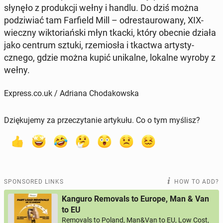
słynęło z pro­dukcji wełny i handlu. Do dziś można
podzi­wiać tam Farfield Mill
– odrestau­rowany, XIX-
wieczny wik­to­ri­ańs­ki młyn tkacki, który obecnie działa
jako centrum sztuki, rzemiosła i tkactwa artysty­
cznego, gdzie można kupić unikalne, lokalne wyroby z
wełny.
Express.co.uk / Adriana Chodakowska
Dziękujemy za przeczytanie artykułu. Co o tym myślisz?
SPONSORED LINKS
HOW TO ADD?
Kanguro Removals to Europe, Man & Van
to EU
Removals to Poland, Man&Van to EU, Low Cost,