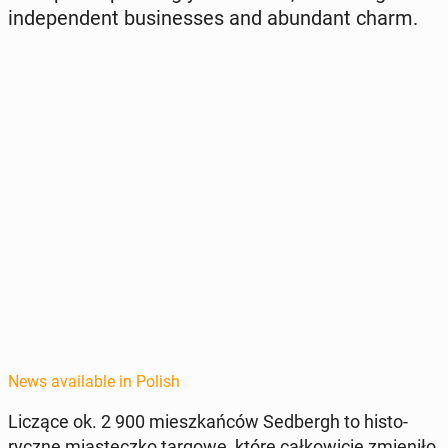
in­de­pen­dent busi­ness­es and abun­dant charm.
News available in Polish
Liczące ok. 2 900 mieszkańców Sed­bergh
to his­to­
ryczne mi­asteczko targowe, które całkowicie zmieniło