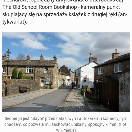
The Old School Room Book­shop - kam­er­al­ny punkt
sku­pi­a­ją­cy się na sprzedaży książek z drugiej ręki (an­
tyk­wari­at).
Sed­bergh jest "ukryte" przed hałaśli­wy­mi au­tokara­mi i komer­cyjnym
chaosem, co pozwala mu za­chować unikalny, spoko­jny klimat. (Fot.
Wiki­me­dia)