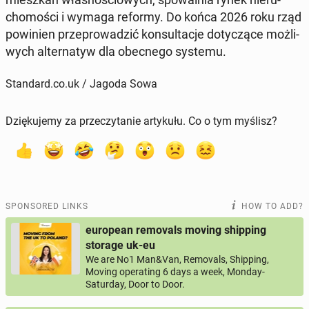
chomoś­ci i wymaga reformy. Do końca 2026 roku rząd
powinien przeprowadz­ić kon­sul­tac­je doty­czące możli­
wych al­ter­natyw dla obec­nego systemu.
Standard.co.uk / Jagoda Sowa
Dziękujemy za przeczytanie artykułu. Co o tym myślisz?
SPONSORED LINKS
HOW TO ADD?
european removals moving shipping
storage uk-eu
We are No1 Man&Van, Removals, Shipping,
Moving operating 6 days a week, Monday-
Saturday, Door to Door.