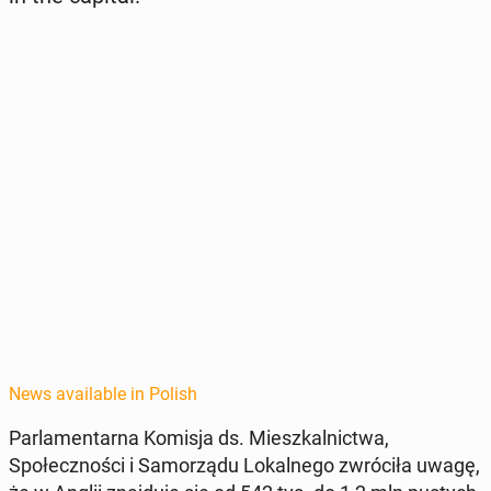
News available in Polish
Par­la­men­tar­na Komisja ds. Mieszkalnict­wa,
Społecznoś­ci i Samorzą­du Lokalnego zwró­ciła uwagę,