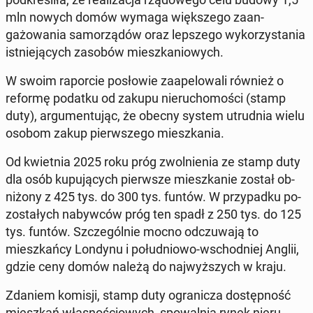
mln nowych domów wymaga więk­szego zaan­
gażowa­nia samorządów oraz lep­szego wyko­rzys­ta­nia
ist­nieją­cych zasobów mieszkan­iowych.
W swoim ra­por­cie posłowie za­apelowali również o
reformę podatku od zakupu nieru­chomoś­ci (stamp
duty), ar­gu­men­tu­jąc, że obecny system utrud­nia wielu
osobom zakup pier­wszego mieszka­nia.
Od kwiet­nia 2025 roku próg zwol­nienia ze stamp duty
dla osób kupu­ją­cych pier­wsze mieszkanie został ob­
niżony z 425 tys. do 300 tys. funtów. W przy­pad­ku po­
zostałych naby­w­ców próg ten spadł z 250 tys. do 125
tys. funtów. Szczegól­nie mocno od­czuwa­ją to
mieszkań­cy Londynu i połud­niowo-wschod­niej Anglii,
gdzie ceny domów należą do na­jwyższych w kraju.
Zdaniem komisji, stamp duty ogranicza dostęp­ność
mieszkań włas­noś­ciowych, spowal­nia rynek nieru­