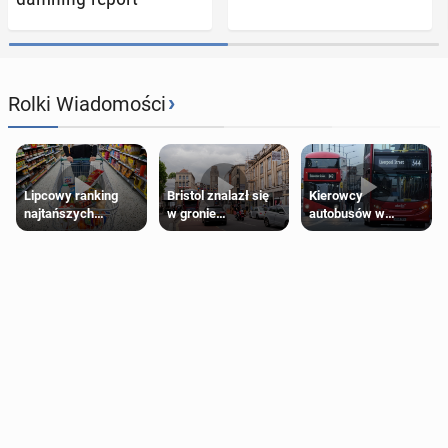
›
Rolki Wiadomości
Lipcowy ranking
Bristol znalazł się
Kierowcy
najtańszych
w gronie
autobusów w
supermarketów
najlepszych
Londynie
kierunków podróży
zapowiadają strajki
na świecie