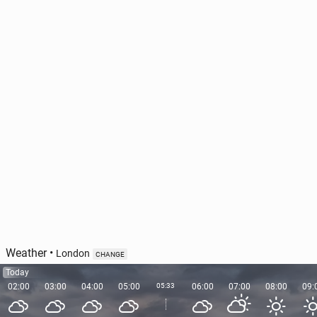
Weather
•
London
CHANGE
Today
02:00
03:00
04:00
05:00
05:33
06:00
07:00
08:00
09: