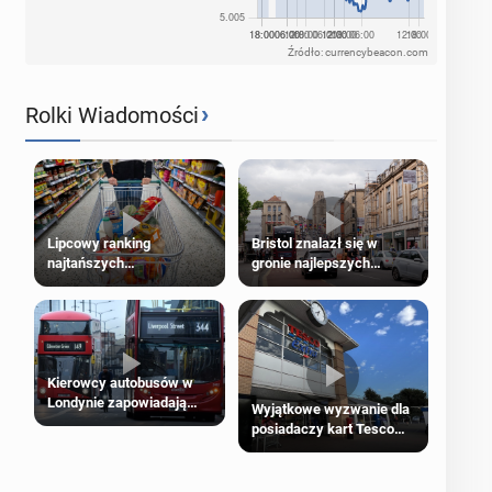
Źródło: currencybeacon.com
›
Rolki Wiadomości
Lipcowy ranking
Bristol znalazł się w
najtańszych
gronie najlepszych
supermarketów
kierunków podróży na
świecie
Kierowcy autobusów w
Londynie zapowiadają
Wyjątkowe wyzwanie dla
strajki
posiadaczy kart Tesco
Clubcard!