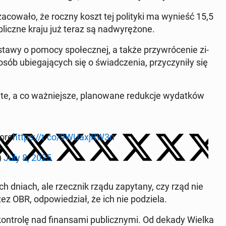
za­co­wa­ło, że roczny koszt tej po­li­ty­ki ma wynieść 15,5
cz­ne kraju już teraz są nad­wy­rę­żo­ne.
tawy o pomocy spo­łecz­nej, a także przy­wró­ce­nie zi­
b ubie­ga­ją­cych się o świad­cze­nia, przy­czy­ni­ły się
te, a co waż­niej­sze, pla­no­wa­ne re­duk­cje wy­dat­ków
more
https://t.co/9WUaxjRW3n
)
July 8, 2025
ich dniach, ale r
zecznik rządu za­py­ta­ny, czy rząd nie
z OBR, od­po­wie­dział, że ich nie po­dzie­la.
tro­lę nad fi­nan­sa­mi pu­blicz­ny­mi. Od dekady Wielka