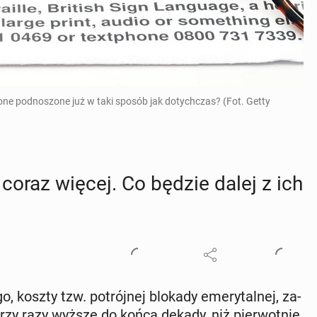
 one podnoszone już w taki sposób jak dotychczas? (Fot. Getty
d coraz więcej. Co będzie dalej z ich
go, koszty tzw. po­trój­nej blokady eme­ry­tal­nej, za­
ć trzy razy wyższe do końca dekady, niż pier­wot­nie