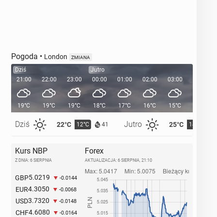
Pogoda
•
London
ZMIANA
Dziś
Jutro
21:00
22:00
23:00
00:00
01:00
02:00
03:00
04:00
19°C
19°C
19°C
18°C
17°C
16°C
15°C
14°C
Dziś
Jutro
22°C
25°C
12°C
14°C
41
Kurs NBP
Forex
Z DNIA: 6 SIERPNIA
AKTUALIZACJA:
6 SIERPNIA, 21:10
5.0219
GBP
-0.0144
4.3050
EUR
-0.0068
3.7320
USD
-0.0148
4.6080
CHF
-0.0164