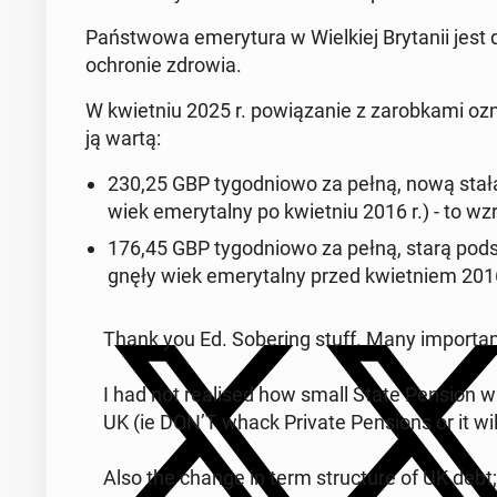
Pań­stwo­wa eme­ry­tu­ra w Wiel­kiej Bry­ta­nii jes
ochro­nie zdrowia.
W kwiet­niu 2025 r. po­wią­za­nie z za­rob­ka­mi oz
ją wartą:
230,25 GBP ty­go­dnio­wo za pełną, nową stałą 
wiek eme­ry­tal­ny po kwiet­niu 2016 r.) - to 
176,45 GBP ty­go­dnio­wo za pełną, starą pod­s
gnę­ły wiek eme­ry­tal­ny przed kwiet­niem 201
Thank you Ed. So­be­ring stuff. Many im­por­tan
I had not re­ali­sed how small State Pension wa
UK (ie DON’T whack Private Pen­sions or it wi
Also the change in term struc­tu­re of UK debt