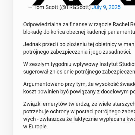
— Tom Scott (@TRG­Scott)
July 9, 2025
Od­po­wie­dzial­na za finanse w rządzie Rachel Ree
blokadę do końca obecnej ka­den­cji par­la­men­tu
Jednak przed i po zło­że­niu tej obiet­ni­cy w ma
po­trój­ne­go za­bez­pie­cze­nia i jego za­sad­no­ści.
W zeszłym ty­go­dniu wpły­wo­wy In­sty­tut Studiów 
su­ge­ro­wał znie­sie­nie po­trój­ne­go za­bez­pie­
Ar­gu­men­to­wa­no przy tym, że wy­so­kość świa
koszt po­wi­nien być po­wią­za­ny z do­ce­lo­wym p
Związki eme­ry­tów twier­dzą, że wiele star­szych 
po­trze­bu­je ochrony w postaci po­trój­ne­go za­bez­
wych - zwłasz­cza że fak­tycz­nie wy­pła­ca­na kw
w Europie.