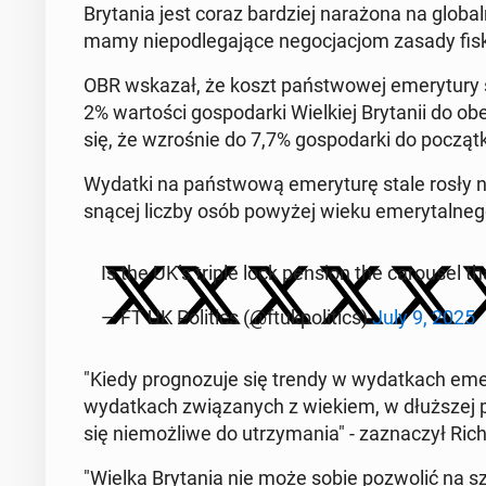
Bry­ta­nia jest coraz bar­dziej na­ra­żo­na na glo­
mamy nie­pod­le­ga­ją­ce ne­go­cja­cjom zasady fi­sk
OBR wskazał, że koszt pań­stwo­wej eme­ry­tu­ry 
2% war­to­ści go­spo­dar­ki Wiel­kiej Bry­ta­nii do 
się, że wzro­śnie do 7,7% go­spo­dar­ki do po­cząt
Wydatki na pań­stwo­wą eme­ry­tu­rę stale rosły n
sną­cej liczby osób powyżej wieku eme­ry­tal­ne­g
Is the UK’s triple lock pension the ca­ro­usel 
— FT UK Po­li­tics (@ftuk­po­li­tics)
July 9, 2025
"Kiedy pro­gno­zu­je się trendy w wy­dat­kach eme­
wy­dat­kach zwią­za­nych z wiekiem, w dłuż­szej per
się nie­moż­li­we do utrzy­ma­nia" - za­zna­czył R
"Wielka Bry­ta­nia nie może sobie po­zwo­lić na sze