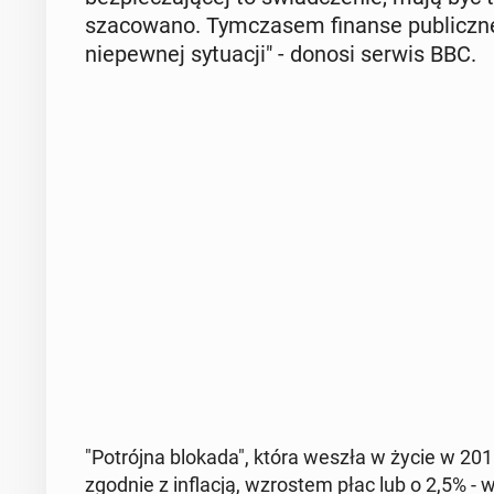
sza­co­wa­no. Tym­cza­sem finanse pu­blicz­ne W
nie­pew­nej sy­tu­acji" - donosi serwis BBC.
"Po­trój­na blokada", która weszła w życie w 2011 
zgodnie z in­fla­cją, wzro­stem płac lub o 2,5% - 