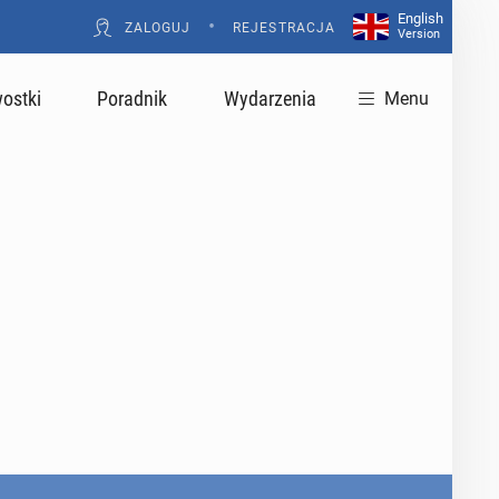
English
•
ZALOGUJ
REJESTRACJA
Version
ostki
Poradnik
Wydarzenia
Menu