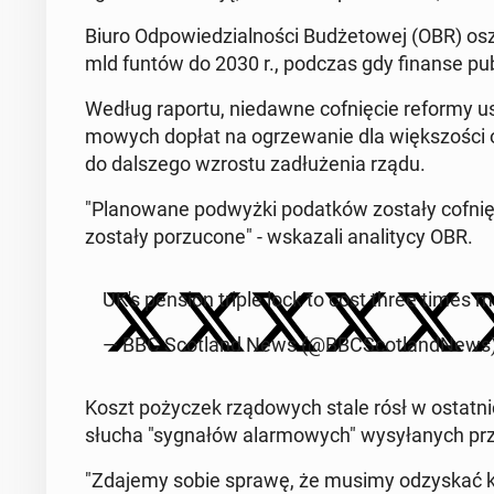
Biuro Od­po­wie­dzial­no­ści Bu­dże­to­wej (OBR) os
mld funtów do 2030 r., podczas gdy finanse pu­bli
Według raportu, nie­daw­ne cof­nię­cie reformy us
mo­wych dopłat na ogrze­wa­nie dla więk­szo­ści osó
do dal­sze­go wzrostu za­dłu­że­nia rządu.
"Pla­no­wa­ne pod­wyż­ki po­dat­ków zostały cof­nię­
zostały po­rzu­co­ne" - wska­za­li ana­li­ty­cy OBR.
UK's pension triple lock to cost three times 
— BBC Sco­tland News (@BBC­Sco­tland­News
Koszt po­ży­czek rzą­do­wych s
tale rósł w ostat­n
słucha "sy­gna­łów alar­mo­wych" wy­sy­ła­nych prze
"Zdajemy sobie sprawę, że musimy od­zy­skać kon­