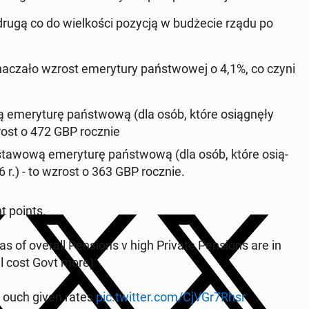
t drugą co do wiel­ko­ści pozycją w bu­dże­cie rządu po
na­cza­ło wzrost eme­ry­tu­ry pań­stwo­wej o 4,1%, co czyni
eme­ry­tu­rę pań­stwo­wą (dla osób, które osią­gnę­ły
wzrost o 472 GBP rocznie
ta­wo­wą eme­ry­tu­rę pań­stwo­wą (dla osób, które osią­
6 r.) - to wzrost o 363 GBP rocznie.
t points.
s of overall Pen­sions v high Private Pen­sions are in
ll cost Govt more).
; ouch given rates
pic.twitter.com/CjVGr7Rhsr