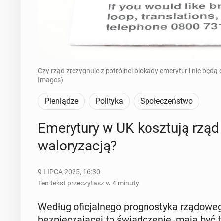
Czy rząd zrezygnuje z potrójnej blokady emerytur i nie będą
Images)
Pieniądze
Polityka
Społeczeństwo
Eme­ry­tu­ry w UK kosz­tu­ją rzą
wa­lo­ry­za­cją?
9 LIPCA 2025, 16:30
Ten tekst przeczytasz w 4 minuty
Według ofi­cjal­ne­go pro­gno­sty­ka rzą­do­we­
bez­pie­cza­ją­cej to świad­cze­nie, mają by