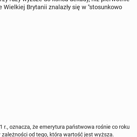
iel­kiej Bry­ta­nii zna­la­zły się w "sto­sun­ko­wo
r., oznacza, że ​​e­me­ry­tu­ra pań­stwo­wa rośnie co roku
w za­leż­no­ści od tego, która wartość jest wyższa.