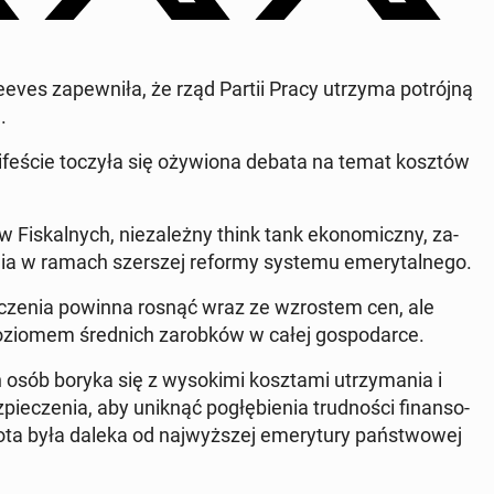
ves za­pew­ni­ła, że ​​rząd Partii Pracy utrzyma po­trój­ną
.
­ni­fe­ście toczyła się oży­wio­na debata na temat kosztów
Fi­skal­nych, nie­za­leż­ny think tank eko­no­micz­ny, za­
cze­nia w ramach szer­szej reformy systemu eme­ry­tal­ne­go.
d­cze­nia powinna rosnąć wraz ze wzro­stem cen, ale
o­zio­mem śred­nich za­rob­ków w całej go­spo­dar­ce.
osób boryka się z wy­so­ki­mi kosz­ta­mi utrzy­ma­nia i
pie­cze­nia, aby uniknąć po­głę­bie­nia trud­no­ści fi­nan­so­
ota była daleka od naj­wyż­szej eme­ry­tu­ry pań­stwo­wej