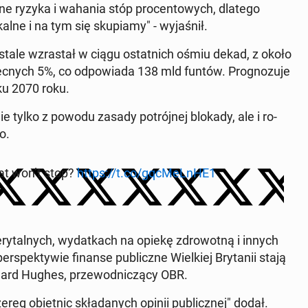
bal­ne ryzyka i wahania stóp pro­cen­to­wych, dlatego
al­ne i na tym się sku­pia­my" - wy­ja­śnił.
stale wzra­stał w ciągu ostat­nich ośmiu dekad, z około
obec­nych 5%, co od­po­wia­da 138 mld funtów. Pro­gno­zu­je
­ku 2070 roku.
ie tylko z powodu zasady po­trój­nej blokady, ale i ro­
o.
that won’t stop?
https://t.co/gqc­MeLn­HE1
ry­tal­nych, wy­dat­kach na opiekę zdro­wot­ną i innych
­spek­ty­wie finanse pu­blicz­ne Wiel­kiej Bry­ta­nii stają
ichard Hughes, prze­wod­ni­czą­cy OBR.
reg obiet­nic skła­da­nych opinii pu­blicz­nej" dodał.