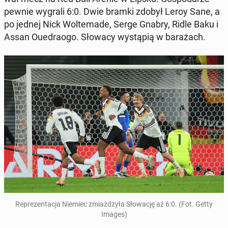
pewnie wygrali 6:0. Dwie bramki zdobył Leroy Sane, a
po jednej Nick Wol­te­ma­de, Serge Gnabry, Ridle Baku i
Assan Ouedra­ogo. Słowacy wy­stą­pią w ba­ra­żach.
Re­pre­zen­ta­cja Niemiec zmiaż­dży­ła Sło­wa­cję aż 6:0. (Fot. Getty
Images)