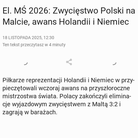
El. MŚ 2026: Zwy­cię­stwo Polski na
Malcie, awans Ho­lan­dii i Niemiec
18 LISTOPADA 2025, 12:30
Ten tekst przeczytasz w 4 minuty
Pił­ka­rze re­pre­zen­ta­cji Ho­lan­dii i Niemiec w przy­
pie­czę­to­wa­li wczoraj awans na przy­szło­rocz­ne
mi­strzo­stwa świata. Polacy za­koń­czy­li eli­mi­na­
cje wy­jaz­do­wym zwy­cię­stwem z Maltą 3:2 i
zagrają w ba­ra­żach.