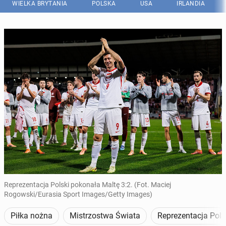
WIELKA BRYTANIA
POLSKA
USA
IRLANDIA
Reprezentacja Polski pokonała Maltę 3:2. (Fot. Maciej
Rogowski/Eurasia Sport Images/Getty Images)
Piłka nożna
Mistrzostwa Świata
Reprezentacja Pols