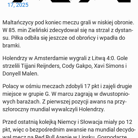
17, 2025
Mal­tań­czy­cy pod koniec meczu grali w niskiej obronie.
W 85. min Zie­liń­ski zde­cy­do­wał się na strzał z dy­stan­
su. Piłka odbiła się jeszcze od obrońcy i wpadła do
bramki.
Ho­len­drzy w Am­ster­da­mie wygrali z Litwą 4:0. Gole
strze­li­li Tijjani Re­ijn­ders, Cody Gakpo, Xavi Simons i
Donyell Malen.
Polacy w ośmiu meczach zdobyli 17 pkt i zajęli drugie
miejsce w grupie G. W marcu zagrają w dwu­stop­nio­
wych ba­ra­żach. Z pierw­szej pozycji awans na przy­
szło­rocz­ny mundial wy­wal­czy­li Ho­len­drzy.
Przed ostat­nią kolejką Niemcy i Sło­wa­cja miały po 12
pkt, więc o bez­po­śred­nim awansie na mundial de­cy­do­
wał mecz na Red Bull Arenie w Lipsku. Go­spo­da­rze