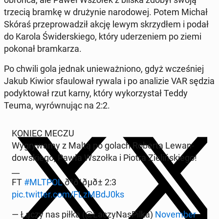
trzecią bramkę w dru­ży­nie na­ro­do­wej. Potem Michał
Skóraś prze­pro­wa­dził akcję lewym skrzy­dłem i podał
do Karola Świ­der­skie­go, który ude­rze­niem po ziemi
pokonał bram­ka­rza.
Po chwili gola jednak unie­waż­nio­no, gdyż wcze­śniej
Jakub Kiwior sfau­lo­wał rywala i po ana­li­zie VAR sędzia
po­dyk­to­wał rzut karny, który wy­ko­rzy­stał Teddy
Teuma, wy­rów­nu­jąc na 2:2.
KONIEC MECZU
Wy­gry­wa­my z Maltą po golach Roberta Le­wan­
dow­skie­go, Pawła Wszołka i Piotra Zie­liń­skie­go!
__
FT
#MLTPOL
ð²ð¹ðµð± 2:3
pic.twitter.com/FLzMBdJ0ks
— Łączy nas piłka (@La­czy­Na­sPil­ka)
No­vem­ber