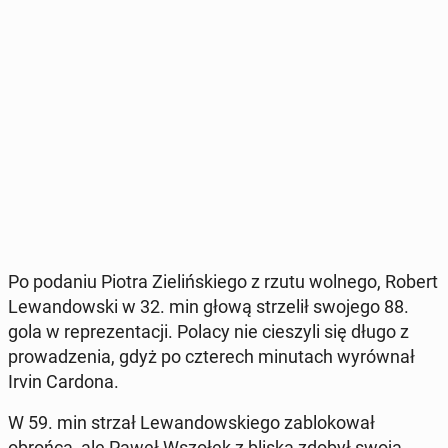
Po podaniu Piotra Zie­liń­skie­go z rzutu wolnego, Robert
Le­wan­dow­ski w 32. min głową strze­lił swojego 88.
gola w re­pre­zen­ta­cji. Polacy nie cie­szy­li się długo z
pro­wa­dze­nia, gdyż po czte­rech mi­nu­tach wy­rów­nał
Irvin Cardona.
W 59. min strzał Le­wan­dow­skie­go za­blo­ko­wał
obrońca, ale Paweł Wszołek z bliska zdobył swoją