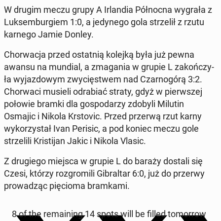
W drugim meczu grupy A Ir­lan­dia Pół­noc­na wygrała z
Luk­sem­bur­giem 1:0, a je­dy­ne­go gola strze­lił z rzutu
karnego Jamie Donley.
Chor­wa­cja przed ostat­nią kolejką była już pewna
awansu na mundial, a zma­ga­nia w grupie L za­koń­czy­
ła wy­jaz­do­wym zwy­cię­stwem nad Czar­no­gó­rą 3:2.
Chor­wa­ci musieli od­ra­biać straty, gdyż w pierw­szej
połowie bramki dla go­spo­da­rzy zdobyli Milutin
Osmajic i Nikola Krsto­vic. Przed przerwą rzut karny
wy­ko­rzy­stał Ivan Perisic, a pod koniec meczu gole
strze­li­li Kri­sti­jan Jakic i Nikola Vlasic.
Z dru­gie­go miejsca w grupie L do baraży dostali się
Czesi, którzy roz­gro­mi­li Gi­bral­tar 6:0, już do przerwy
pro­wa­dząc pię­cio­ma bram­ka­mi.
8 of the re­ma­ining 14 spots will be filled to­mor­row