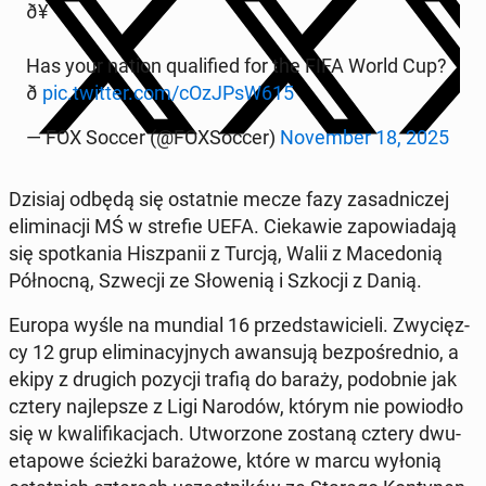
ð¥
Has your nation qu­ali­fied for the FIFA World Cup?
ð
pic.twitter.com/cOzJPsW615
— FOX Soccer (@FO­XSoc­cer)
No­vem­ber 18, 2025
Dzisiaj odbędą się ostat­nie mecze fazy za­sad­ni­czej
eli­mi­na­cji MŚ w strefie UEFA. Cie­ka­wie za­po­wia­da­ją
się spo­tka­nia Hisz­pa­nii z Turcją, Walii z Ma­ce­do­nią
Pół­noc­ną, Szwecji ze Sło­we­nią i Szkocji z Danią.
Europa wyśle na mundial 16 przed­sta­wi­cie­li. Zwy­cięz­
cy 12 grup eli­mi­na­cyj­nych awan­su­ją bez­po­śred­nio, a
ekipy z drugich pozycji trafią do baraży, po­dob­nie jak
cztery naj­lep­sze z Ligi Narodów, którym nie po­wio­dło
się w kwa­li­fi­ka­cjach. Utwo­rzo­ne zostaną cztery dwu­
eta­po­we ścieżki ba­ra­żo­we, które w marcu wyłonią