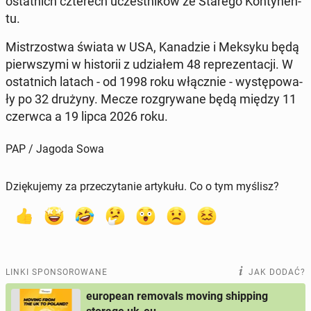
ostat­nich czte­rech uczest­ni­ków ze Starego Kon­ty­nen­
tu.
Mi­strzo­stwa świata w USA, Ka­na­dzie i Meksyku będą
pierw­szy­mi w hi­sto­rii z udzia­łem 48 re­pre­zen­ta­cji. W
ostat­nich latach - od 1998 roku włącz­nie - wy­stę­po­wa­
ły po 32 drużyny. Mecze roz­gry­wa­ne będą między 11
czerwca a 19 lipca 2026 roku.
PAP / Jagoda Sowa
Dziękujemy za przeczytanie artykułu. Co o tym myślisz?
LINKI SPONSOROWANE
JAK DODAĆ?
european removals moving shipping