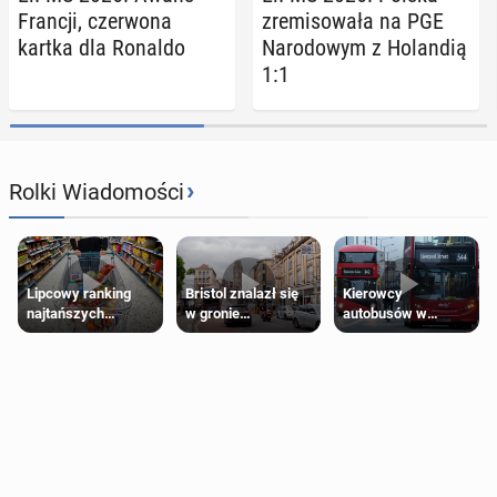
Francji, czer­wo­na
zre­mi­so­wa­ła na PGE
kartka dla Ronaldo
Na­ro­do­wym z Ho­lan­dią
1:1
›
Rolki Wiadomości
Lipcowy ranking
Bristol znalazł się
Kierowcy
najtańszych
w gronie
autobusów w
supermarketów
najlepszych
Londynie
kierunków podróży
zapowiadają strajki
na świecie