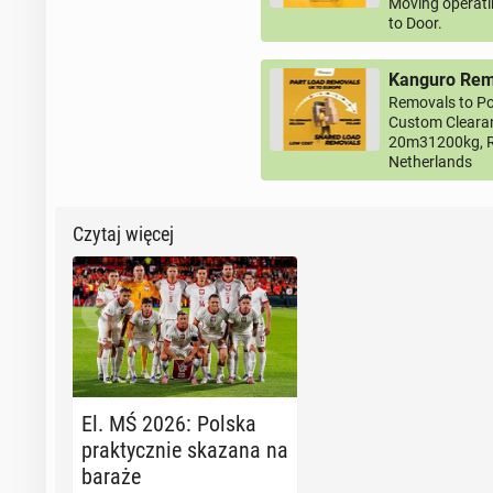
Moving operati
to Door.
Kanguro Remo
Removals to Po
Custom Clearan
20m31200kg, R
Netherlands
Czytaj więcej
El. MŚ 2026: Polska
prak­tycz­nie skazana na
baraże