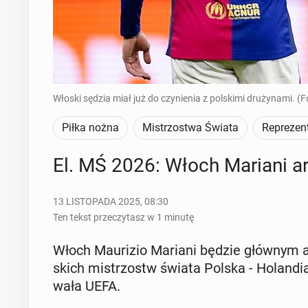
Włoski sędzia miał już do czynienia z polskimi drużynami. (F
Piłka nożna
Mistrzostwa Świata
Reprezent
El. MŚ 2026: Włoch Mariani ar­
13 LISTOPADA 2025, 08:30
Ten tekst przeczytasz w 1 minutę
Włoch Mau­ri­zio Mariani będzie głównym ar­bi
skich mi­strzostw świata Polska - Ho­lan­di
wa­ła UEFA.