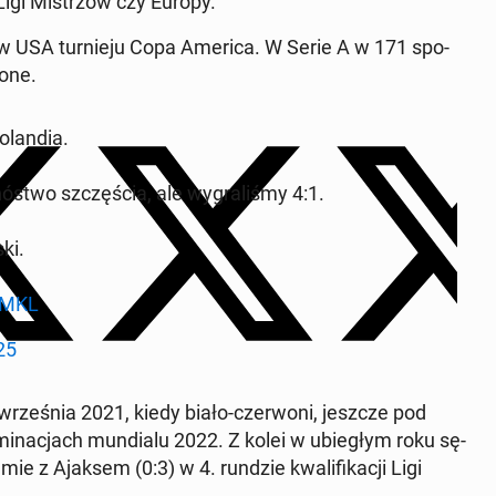
Ligi Mi­strzów czy Europy.
 w USA tur­nie­ju Copa America. W Serie A w 171 spo­
o­ne.
­lan­dia.
two szczę­ścia, ale wy­gra­li­śmy 4:1.
ki.
KMKL
25
rze­śnia 2021, kiedy biało-czer­wo­ni, jeszcze pod
i­na­cjach mun­dia­lu 2022. Z kolei w ubie­głym roku sę­
­mie z Ajaksem (0:3) w 4. rundzie kwa­li­fi­ka­cji Ligi