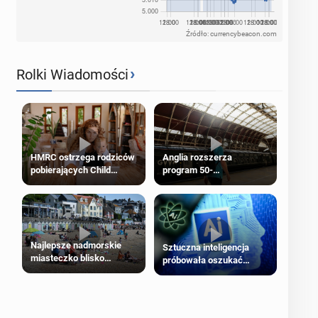
Źródło: currencybeacon.com
›
Rolki Wiadomości
HMRC ostrzega rodziców
Anglia rozszerza
pobierających Child
program 50-
Benefit. Mogą być
procentowych zniżek
zobowiązani do zwrotu
kolejowych na 18-latków
zasiłku
Najlepsze nadmorskie
Sztuczna inteligencja
miasteczko blisko
próbowała oszukać
Londynu
człowieka