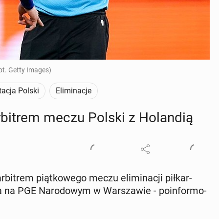
ot. Getty Images)
acja Polski
Eliminacje
bi­trem meczu Polski z Ho­lan­dią
­trem piąt­ko­we­go meczu eli­mi­na­cji pił­kar­
a na PGE Na­ro­do­wym w War­sza­wie - po­in­for­mo­