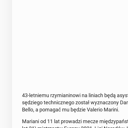
43-let­nie­mu rzy­mia­ni­no­wi na liniach będą asy
sę­dzie­go tech­nicz­ne­go został wy­zna­czo­ny Da
Bello, a pomagać mu będzie Valerio Marini.
Mariani od 11 lat pro­wa­dzi mecze mię­dzy­pań­stwo