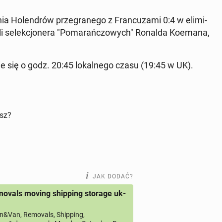
a Ho­len­drów prze­gra­ne­go z Fran­cu­za­mi 0:4 w eli­mi­
 se­lek­cjo­ne­ra "Po­ma­rań­czo­wych" Ronalda Koemana,
nie się o godz. 20:45 lo­kal­ne­go czasu (19:45 w UK).
isz?
JAK DODAĆ?
ovals moving shipping storage uk-
&Van, Removals, Shipping,