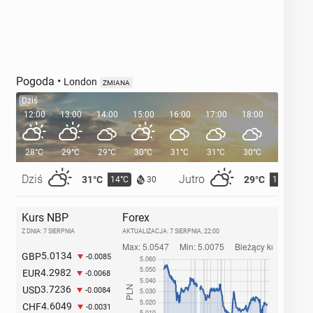
Pogoda
•
London
ZMIANA
Dziś
12:00
13:00
14:00
15:00
16:00
17:00
18:00
19:00
28°C
29°C
29°C
30°C
31°C
31°C
30°C
29°C
Dziś
Jutro
31°C
29°C
14°C
15°C
30
Kurs NBP
Forex
Z DNIA: 7 SIERPNIA
AKTUALIZACJA:
7 SIERPNIA, 22:00
5.0134
GBP
-0.0085
4.2982
EUR
-0.0068
3.7236
USD
-0.0084
4.6049
CHF
-0.0031