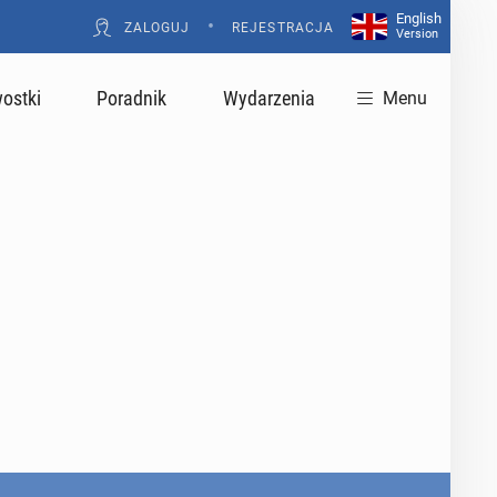
English
•
ZALOGUJ
REJESTRACJA
Version
ostki
Poradnik
Wydarzenia
Menu