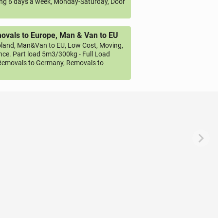
ng 6 days a week, Monday-Saturday, Door
vals to Europe, Man & Van to EU
land, Man&Van to EU, Low Cost, Moving,
ce. Part load 5m3/300kg - Full Load
emovals to Germany, Removals to