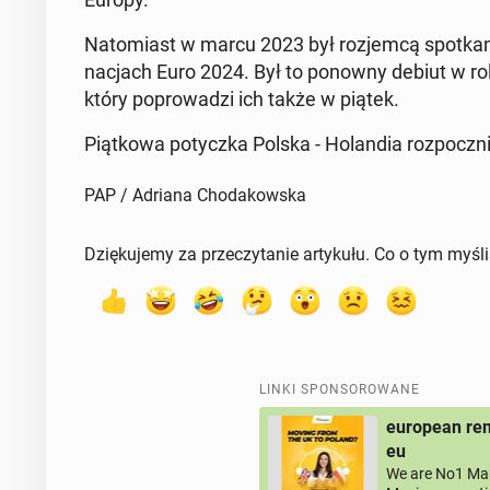
Na­to­miast w marcu 2023 był roz­jem­cą spo­tka­ni
na­cjach Euro 2024. Był to ponowny debiut w roli
który po­pro­wa­dzi ich także w piątek.
Piąt­ko­wa po­tycz­ka Polska - Ho­lan­dia roz­pocz­
PAP / Adriana Chodakowska
Dziękujemy za przeczytanie artykułu. Co o tym myśl
LINKI SPONSOROWANE
european rem
eu
We are No1 Man