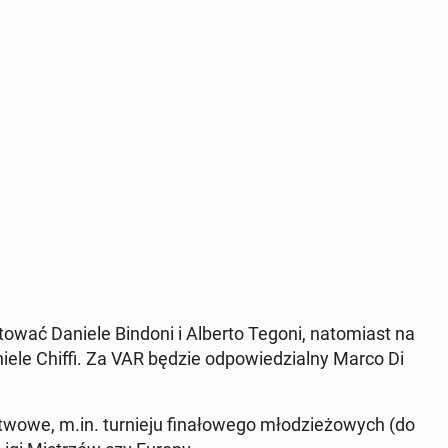
­sto­wać Daniele Bindoni i Alberto Tegoni, na­to­miast na
niele Chiffi. Za VAR będzie od­po­wie­dzial­ny Marco Di
­we, m.in. tur­nie­ju fi­na­ło­we­go mło­dzie­żo­wych (do