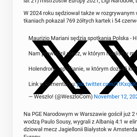
lat 21) mi­strzostw Europy 2021, Ligi Narodów, 
W 2024 roku sę­dzio­wał także w roz­gry­wa­nym
tka­niach pokazał 769 żółtych kartek i 54 czer­w
Mau­ri­zio Mariani sędzią spo­tka­nia Polska - Ho
Nam pro­wa­dził mecz, w którym mie­li­śmy mnós
Ho­len­drom - spo­tka­nie, w którym doznali klęs
Link w ko­men­ta­rzu:
pic.twitter.com/TtKxq6
— Weszło! (@We­szlo­Com)
No­vem­ber 12, 20
Na PGE Na­ro­do­wym w War­sza­wie gościł już 2 w
wodzą Paulo Sousy, wygrali z Albanią 4:1 w eli­m
dzio­wał mecz Ja­giel­lo­nii Bia­ły­stok w Am­ster­da
Europy.