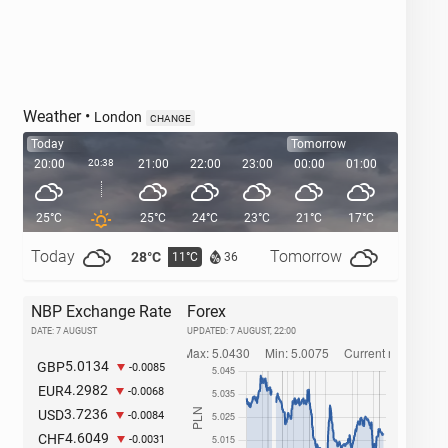
Weather
•
London
CHANGE
Today
Tomorrow
20:00
20:38
21:00
22:00
23:00
00:00
01:00
02:00
25°C
25°C
24°C
23°C
21°C
17°C
15°C
Today
Tomorrow
28°C
32°C
11°C
1
36
NBP Exchange Rate
Forex
DATE: 7 AUGUST
UPDATED:
7 AUGUST, 22:00
5.0134
GBP
-0.0085
4.2982
EUR
-0.0068
3.7236
USD
-0.0084
4.6049
CHF
-0.0031