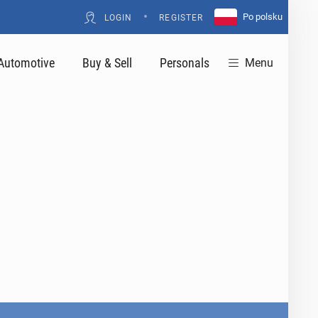
•
Po polsku
LOGIN
REGISTER
Automotive
Buy & Sell
Personals
Menu