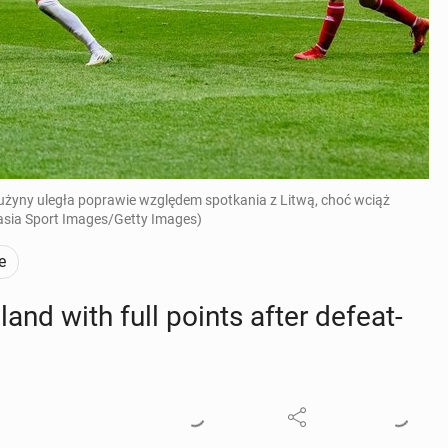
rużyny uległa poprawie względem spotkania z Litwą, choć wciąż
rasia Sport Images/Getty Images)
e
and with full points after de­feat­