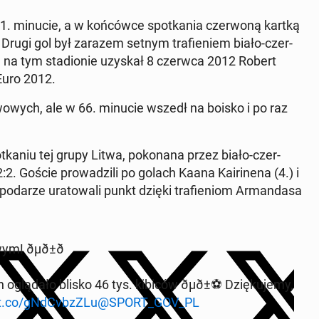
i 51. minucie, a w końców­ce spotka­nia cz­er­woną kartką
 Drugi gol był zarazem setnym trafie­niem biało-cz­er­
a tym sta­dion­ie uzyskał 8 czerwca 2012 Robert
Euro 2012.
owych, ale w 66. minucie wszedł na boisko i po raz
­niu tej grupy Litwa, poko­nana przez biało-cz­er­
2. Goście prowadzili po golach Kaana Kairi­ne­na (4.) i
ospo­darze ura­towali punkt dzięki trafieniom Ar­man­dasa
ðµð±ð
lą­dało blisko 46 tys. kibiców ðµð±⚽️ Dz­ięku­je­my,
/t.co/gNd­Cvbz­ZLu
@SPORT_GOV_PL