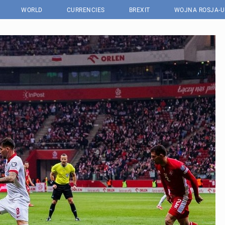
WORLD
CURRENCIES
BREXIT
WOJNA ROSJA-U