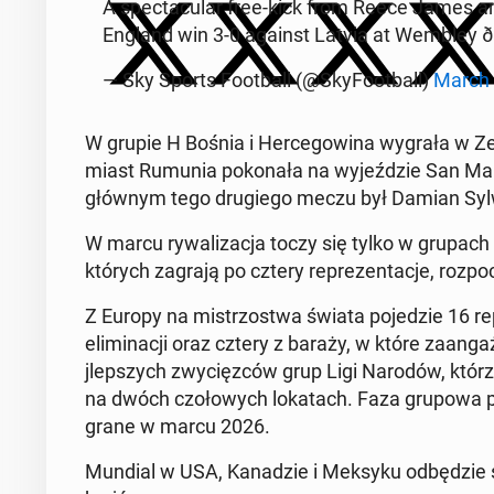
A spec­tac­u­lar free-kick from Reece James 
England win 3-0 against Latvia at Wembley ð´ó 
— Sky Sports Foot­ball (@Sky­Foot­ball)
March 
W grupie H Bośnia i Herce­gow­ina wygrała w Z
mi­ast Rumunia pokon­ała na wyjeździe San Marin
głównym tego drugiego meczu był Damian Syl­
W marcu ry­wal­iza­c­ja toczy się tylko w grupac
których zagrają po cztery reprezen­tac­je, roz
Z Europy na mis­tr­zost­wa świata po­jedzie 16 rep
elim­i­nacji oraz cztery z baraży, w które zaan
jlep­szych zwycięzców grup Ligi Narodów, którzy n
na dwóch czołowych lokat­ach. Faza grupowa po
grane w marcu 2026.
Mundial w USA, Kanadzie i Meksyku odbędzie się -