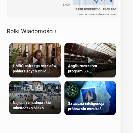
Source: currencybeacon.com
›
Rolki Wiadomości
HMRC ostrzega rodziców
Anglia rozszerza
pobierających Child
program 50-
Benefit. Mogą być
procentowych zniżek
zobowiązani do zwrotu
kolejowych na 18-latków
zasiłku
Najlepsze nadmorskie
Sztuczna inteligencja
miasteczko blisko
próbowała oszukać
Londynu
człowieka