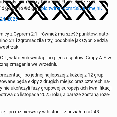
and goals from Harry Kane and Eberechi Eze see
§ó ¢ó ¥ó ®ó §ó ¿
pic.twitter.com/S8U8HmejhK
24, 2025
enicy z Cyprem 2:1 i również ma sześć punktów, nato­
o 5:1 i zgro­madz­iła trzy, podob­nie jak Cypr. Sędzią
westrzak.
h G-L, w których wystąpi po pięć ze­społów. Grupy A-F, w
poczną zma­gania we wrześniu.
rezen­tacji: po jednej na­jlep­szej z każdej z 12 grup
­gażowane będą ekipy z drugich miejsc oraz czterech na­
ie ukończyli fazy grupowej eu­rope­js­kich kwal­i­fikacji
trwa do listopa­da 2025 roku, a baraże zostaną roze­
 po raz pier­wszy w his­torii - z udzi­ałem aż 48