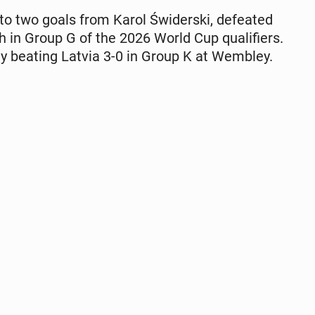
to two goals from Karol Świder­s­ki, de­feat­ed
in Group G of the 2026 World Cup qual­i­fiers.
ly beating Latvia 3-0 in Group K at Wembley.