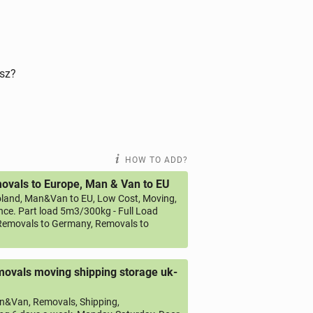
isz?
HOW TO ADD?
vals to Europe, Man & Van to EU
land, Man&Van to EU, Low Cost, Moving,
ce. Part load 5m3/300kg - Full Load
emovals to Germany, Removals to
ovals moving shipping storage uk-
&Van, Removals, Shipping,