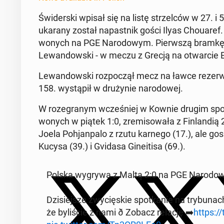
Świder­s­ki wpisał się na listę strzel­ców w 27. 
ukarany został na­past­nik gości Ilyas Chouaref.
wonych na PGE Nar­o­dowym. Pier­wszą bramkę n
Lewandows­ki - w meczu z Grecją na ot­war­cie 
Lewandows­ki rozpoczął mecz na ławce rez­er­w
158. wys­tąpił w drużynie nar­o­dowej.
W roze­granym wcześniej w Kownie drugim spotka
wonych w piątek 1:0, zremisowała z Fin­landią 2:
Joela Po­h­jan­pa­lo z rzutu karnego (17.), ale g
Kucysa (39.) i Gvidasa Gineiti­sa (69.).
Polska wygrywa z Maltą 2:0 na PGE Nar­o­dowym! 
Dzisiejsze zwycięskie spotkanie na try­bunach og
że byliś­cie z nami ð Zobacz relację ➡️
https:/