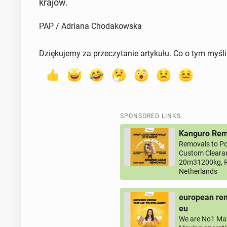
krajów.
PAP / Adriana Chodakowska
Dziękujemy za przeczytanie artykułu. Co o tym myśl
SPONSORED LINKS
Kanguro Remo
Removals to Po
Custom Clearan
20m31200kg, R
Netherlands
european rem
eu
We are No1 Man