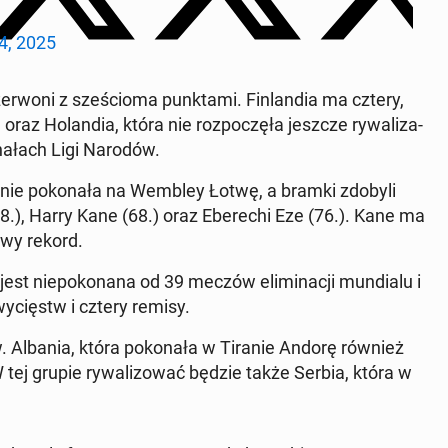
4, 2025
r­woni z sześ­cioma punk­ta­mi. Fin­lan­dia ma cztery,
raz Holan­dia, która nie rozpoczęła jeszcze ry­wal­iza­
i­nałach Ligi Narodów.
wnie pokon­ała na Wembley Łotwę, a bramki zdobyli
.), Harry Kane (68.) oraz Eberechi Eze (76.). Kane ma
owy rekord.
 jest niepoko­nana od 39 meczów elim­i­nacji mundi­alu i
wycięstw i cztery remisy.
 Albania, która pokon­ała w Tiranie Andorę również
 tej grupie ry­wal­i­zować będzie także Serbia, która w