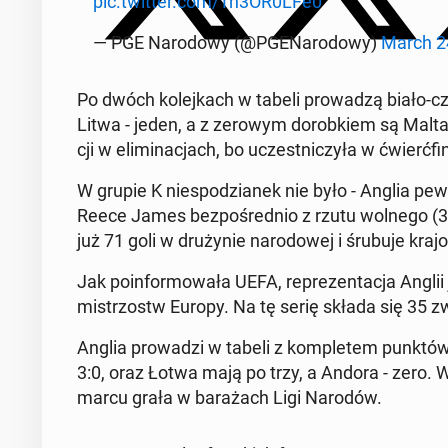
pic.twitter.com/Tn3OR0LFe0
— PGE Nar­o­dowy (@PGE­Nar­o­dowy)
March 2
Po dwóch kole­jkach w tabeli prowadzą biało-cz­e
Litwa - jeden, a z zerowym dorobkiem są Malta o
cji w elim­i­nac­jach, bo uczest­niczyła w ćwierć­f
W grupie K niespodzianek nie było - Anglia pe
Reece James bezpośred­nio z rzutu wolnego (38
już 71 goli w drużynie nar­o­dowej i śrubuje kraj
Jak poin­for­mowała UEFA, reprezen­tac­ja Anglii
mis­tr­zostw Europy. Na tę serię składa się 35 z
Anglia prowadzi w tabeli z kom­pletem punktów.
3:0, oraz Łotwa mają po trzy, a Andora - zero. W
marcu grała w barażach Ligi Narodów.