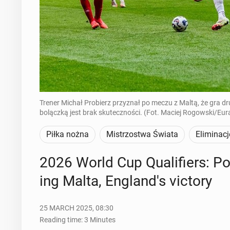
Trener Michał Probierz przyznał po meczu z Maltą, że gra d
bolączką jest brak skuteczności. (Fot. Maciej Rogowski/Eu
Piłka nożna
Mistrzostwa Świata
Eliminacj
2026 World Cup Qual­i­fiers: Pol
ing Malta, Eng­land's victory
25 MARCH 2025, 08:30
Reading time: 3 Minutes