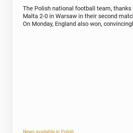
The Polish na­tion­al foot­ball team, thanks 
Malta 2-0 in Warsaw in their second match 
On Monday, England also won, con­vinc­ing­
News available in Polish