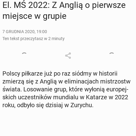
El. MŚ 2022: Z Anglią o pierw­sze
miejsce w grupie
7 GRUDNIA 2020, 19:00
Ten tekst przeczytasz w 2 minuty
Polscy pił­ka­rze już po raz siódmy w hi­sto­rii
zmierzą się z Anglią w eli­mi­na­cjach mi­strzostw
świata. Lo­so­wa­nie grup, które wyłonią eu­ro­pej­
skich uczest­ni­ków mun­dia­lu w Katarze w 2022
roku, odbyło się dzisiaj w Zurychu.