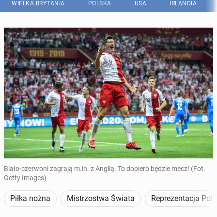
WIELKA BRYTANIA
POLSKA
USA
IRLANDIA
Biało-czerwoni zagrają m.in. z Anglią. To dopiero będzie mecz! (Fot.
Getty Images)
Piłka nożna
Mistrzostwa Świata
Reprezentacja Pols