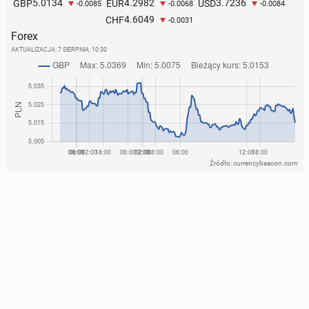
5.0134
4.2982
3.7236
GBP
EUR
USD
-0.0085
-0.0068
-0.0084
4.6049
CHF
-0.0031
Forex
AKTUALIZACJA:
7 SIERPNIA, 10:30
Źródło: currencybeacon.com