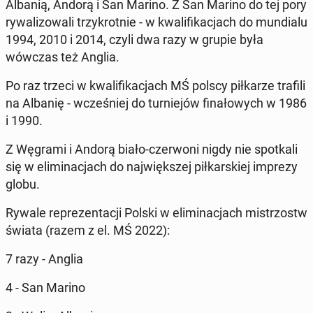
Albanią, Andorą i San Marino. Z San Marino do tej pory
ry­wa­li­zo­wa­li trzy­krot­nie - w kwa­li­fi­ka­cjach do mun­dia­lu
1994, 2010 i 2014, czyli dwa razy w grupie była
wówczas też Anglia.
Po raz trzeci w kwa­li­fi­ka­cjach MŚ polscy pił­ka­rze trafili
na Albanię - wcze­śniej do tur­nie­jów fi­na­ło­wych w 1986
i 1990.
Z Węgrami i Andorą biało-czer­wo­ni nigdy nie spo­tka­li
się w eli­mi­na­cjach do naj­więk­szej pił­kar­skiej imprezy
globu.
Rywale re­pre­zen­ta­cji Polski w eli­mi­na­cjach mi­strzostw
świata (razem z el. MŚ 2022):
7 razy - Anglia
4 - San Marino