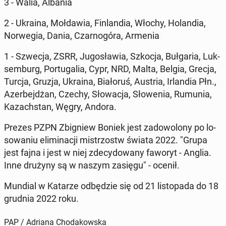
3 - Walia, Albania
2 - Ukraina, Moł­da­wia, Fin­lan­dia, Włochy, Ho­lan­dia,
Nor­we­gia, Dania, Czar­no­gó­ra, Armenia
1 - Szwecja, ZSRR, Ju­go­sła­wia, Szkocja, Buł­ga­ria, Luk­
sem­burg, Por­tu­ga­lia, Cypr, NRD, Malta, Belgia, Grecja,
Turcja, Gruzja, Ukraina, Bia­ło­ruś, Austria, Ir­lan­dia Płn.,
Azer­bej­dżan, Czechy, Sło­wa­cja, Sło­we­nia, Rumunia,
Ka­zach­stan, Węgry, Andora.
Prezes PZPN Zbi­gniew Boniek jest za­do­wo­lo­ny po lo­
so­wa­niu eli­mi­na­cji mi­strzostw świata 2022. "Grupa
jest fajna i jest w niej zde­cy­do­wa­ny faworyt - Anglia.
Inne drużyny są w naszym zasięgu" - ocenił.
Mundial w Katarze od­bę­dzie się od 21 li­sto­pa­da do 18
grudnia 2022 roku.
PAP / Adriana Chodakowska