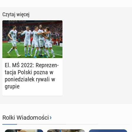
Czytaj więcej
El. MŚ 2022: Re­pre­zen­
ta­cja Polski pozna w
po­nie­dzia­łek rywali w
grupie
›
Rolki Wiadomości