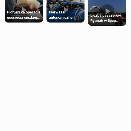
Pierwsze
Pionierska operacja
Liczba pasażerów
autonomiczne
usunięcia ciężkiej
Ryanair w lipcu
Ubery pojawią się
wady wrodzonej
pobiła rekord
w Londynie jeszcze
płodu w łonie matki
tego lata