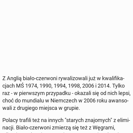
Z Anglią biało-czer­wo­ni ry­wa­li­zo­wa­li już w kwa­li­fi­ka­
cjach MŚ 1974, 1990, 1994, 1998, 2006 i 2014. Tylko
raz - w pierw­szym przy­pad­ku - okazali się od nich lepsi,
choć do mun­dia­lu w Niem­czech w 2006 roku awan­so­
wa­li z dru­gie­go miejsca w grupie.
Polacy trafili też na innych "starych zna­jo­mych" z eli­mi­
na­cji. Biało-czer­wo­ni zmierzą się też z Węgrami,