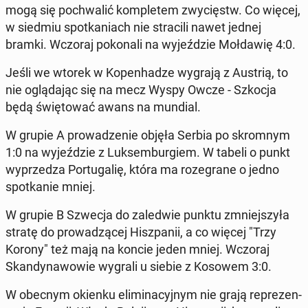
mogą się po­chwa­lić kom­ple­tem zwy­cięstw. Co więcej,
w siedmiu spo­tka­niach nie stra­ci­li nawet jednej
bramki. Wczoraj po­ko­na­li na wy­jeź­dzie Moł­da­wię 4:0.
Jeśli we wtorek w Ko­pen­ha­dze wygrają z Austrią, to
nie oglą­da­jąc się na mecz Wyspy Owcze - Szkocja
będą świę­to­wać awans na mundial.
W grupie A pro­wa­dze­nie objęła Serbia po skrom­nym
1:0 na wy­jeź­dzie z Luk­sem­bur­giem. W tabeli o punkt
wy­prze­dza Por­tu­ga­lię, która ma ro­ze­gra­ne o jedno
spo­tka­nie mniej.
W grupie B Szwecja do za­le­d­wie punktu zmniej­szy­ła
stratę do pro­wa­dzą­cej Hisz­pa­nii, a co więcej "Trzy
Korony" też mają na koncie jeden mniej. Wczoraj
Skan­dy­na­wo­wie wygrali u siebie z Kosowem 3:0.
W obecnym okienku eli­mi­na­cyj­nym nie grają re­pre­zen­