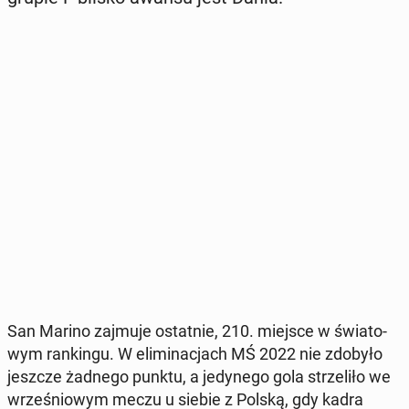
San Marino zajmuje ostat­nie, 210. miejsce w świa­to­
wym ran­kin­gu. W eli­mi­na­cjach MŚ 2022 nie zdobyło
jeszcze żadnego punktu, a je­dy­ne­go gola strze­li­ło we
wrze­śnio­wym meczu u siebie z Polską, gdy kadra