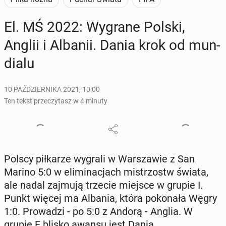
El. MŚ 2022: Wygrane Polski,
Anglii i Albanii. Dania krok od mun­
dia­lu
10 PAŹDZIERNIKA 2021, 10:00
Ten tekst przeczytasz w 4 minuty
Polscy pił­ka­rze wygrali w War­sza­wie z San
Marino 5:0 w eli­mi­na­cjach mi­strzostw świata,
ale nadal zajmują trzecie miejsce w grupie I.
Punkt więcej ma Albania, która po­ko­na­ła Węgry
1:0. Pro­wa­dzi - po 5:0 z Andorą - Anglia. W
grupie F blisko awansu jest Dania.