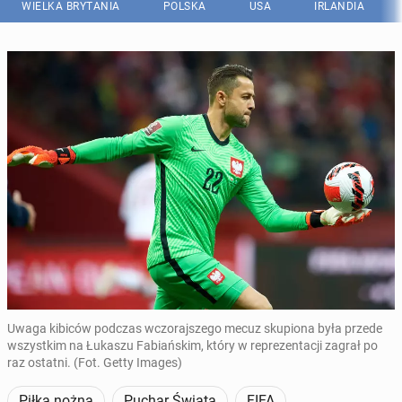
WIELKA BRYTANIA
POLSKA
USA
IRLANDIA
Uwaga kibiców podczas wczorajszego mecuz skupiona była przede
wszystkim na Łukaszu Fabiańskim, który w reprezentacji zagrał po
raz ostatni. (Fot. Getty Images)
Piłka nożna
Puchar Świata
FIFA