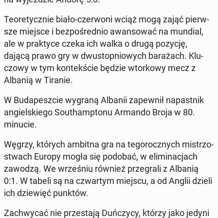
Teo­re­tycz­nie biało-czer­wo­ni wciąż mogą zająć pierw­
sze miejsce i bez­po­śred­nio awan­so­wać na mundial,
ale w prak­ty­ce czeka ich walka o drugą pozycję,
dającą prawo gry w dwu­stop­nio­wych ba­ra­żach. Klu­
czo­wy w tym kon­tek­ście będzie wtor­ko­wy mecz z
Albanią w Tiranie.
W Bu­da­pesz­cie wygraną Albanii za­pew­nił na­past­nik
an­giel­skie­go So­uthamp­to­nu Armando Broja w 80.
minucie.
Węgrzy, których ambitna gra na te­go­rocz­nych mi­strzo­
stwach Europy mogła się podobać, w eli­mi­na­cjach
zawodzą. We wrze­śniu również prze­gra­li z Albanią
0:1. W tabeli są na czwar­tym miejscu, a od Anglii dzieli
ich dzie­więć punktów.
Za­chwy­cać nie prze­sta­ją Duń­czy­cy, którzy jako jedyni