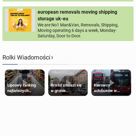
european removals moving shipping
storage uk-eu
We are No1 Man&Van, Removals, Shipping,
Moving operating 6 days a week, Monday-
Saturday, Door to Door.
›
Rolki Wiadomości
Lipcowy ranking
Bristol znalazł się
Kierowcy
najtańszych
w gronie
autobusów w
supermarketów
najlepszych
Londynie
kierunków podróży
zapowiadają strajki
na świecie