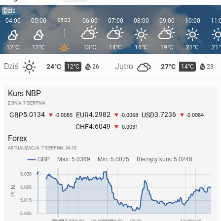
Dziś
04:00
05:00
05:33
06:00
07:00
08:00
09:00
10:00
11:
12°C
12°C
13°C
14°C
16°C
19°C
21°C
21
Dziś
Jutro
24°C
27°C
12°C
14°C
26
23
Kurs NBP
Z DNIA: 7 SIERPNIA
5.0134
4.2982
3.7236
GBP
EUR
USD
-0.0085
-0.0068
-0.0084
4.6049
CHF
-0.0031
Forex
AKTUALIZACJA:
7 SIERPNIA, 04:10