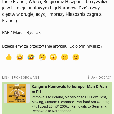
ta­cje Francji, Włoch, Belgii oraz Hisz­pa­nii, bo ry­wa­li­zu­
ją w tur­nie­ju fi­na­ło­wym Ligi Narodów. Dziś o zwy­
cięstw w drugiej edycji imprezy Hisz­pa­nia zagra z
Francją.
PAP / Marcin Rychcik
Dziękujemy za przeczytanie artykułu. Co o tym myślisz?
LINKI SPONSOROWANE
JAK DODAĆ?
Kanguro Removals to Europe, Man & Van
to EU
Removals to Poland, Man&Van to EU, Low Cost,
Moving, Custom Clearance. Part load 5m3/300kg
- Full Load 20m31200kg, Removals to Germany,
Removals to Netherlands