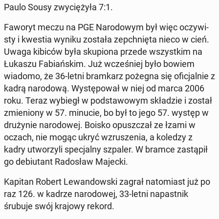
Paulo Sousy zwy­cię­ży­ła 7:1.
Faworyt meczu na PGE Na­ro­do­wym był więc oczy­wi­
sty i kwestia wyniku została ze­pchnię­ta nieco w cień.
Uwaga kibiców była sku­pio­na przede wszyst­kim na
Łukaszu Fa­biań­skim. Już wcze­śniej było bowiem
wiadomo, że 36-letni bram­karz pożegna się ofi­cjal­nie z
kadrą na­ro­do­wą. Wy­stę­po­wał w niej od marca 2006
roku. Teraz wybiegł w pod­sta­wo­wym skła­dzie i został
zmie­nio­ny w 57. minucie, bo był to jego 57. występ w
dru­ży­nie na­ro­do­wej. Boisko opusz­czał ze łzami w
oczach, nie mogąc ukryć wzru­sze­nia, a koledzy z
kadry utwo­rzy­li spe­cjal­ny szpaler. W bramce za­stą­pił
go de­biu­tant Ra­do­sław Majecki.
Kapitan Robert Le­wan­dow­ski zagrał na­to­miast już po
raz 126. w kadrze na­ro­do­wej, 33-letni na­past­nik
śrubuje swój krajowy rekord.