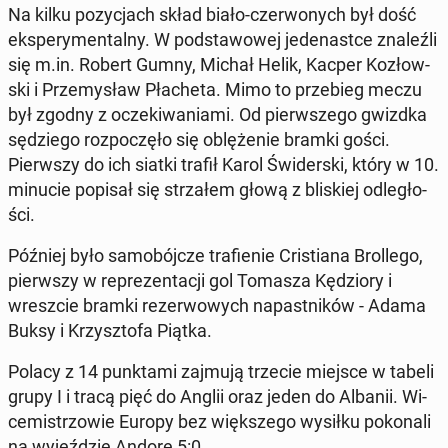
Na kilku po­zy­cjach skład biało-czer­wo­nych był dość
eks­pe­ry­men­tal­ny. W pod­sta­wo­wej je­de­na­st­ce zna­leź­li
się m.in. Robert Gumny, Michał Helik, Kacper Ko­złow­
ski i Prze­my­sław Pła­che­ta. Mimo to prze­bieg meczu
był zgodny z ocze­ki­wa­nia­mi. Od pierw­sze­go gwizdka
sę­dzie­go roz­po­czę­ło się ob­lę­że­nie bramki gości.
Pierw­szy do ich siatki trafił Karol Świ­der­ski, który w 10.
minucie popisał się strza­łem głową z bli­skiej od­le­gło­
ści.
Później było sa­mo­bój­cze tra­fie­nie Cri­stia­na Brol­le­go,
pierw­szy w re­pre­zen­ta­cji gol Tomasza Kę­dzio­ry i
wresz­cie bramki re­zer­wo­wych na­past­ni­ków - Adama
Buksy i Krzysz­to­fa Piątka.
Polacy z 14 punk­ta­mi zajmują trzecie miejsce w tabeli
grupy I i tracą pięć do Anglii oraz jeden do Albanii. Wi­
ce­mi­strzo­wie Europy bez więk­sze­go wysiłku po­ko­na­li
na wy­jeź­dzie Andorę 5:0.