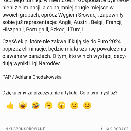
rocz­ne­go tur­nie­ju w Niem­czech. Go­spo­da­rze byli zwol­
nie­ni z eli­mi­na­cji, a co naj­mniej drugie miejsce w
swoich grupach, oprócz Węgier i Sło­wa­cji, za­pew­ni­ły
sobie już re­pre­zen­ta­cje: Anglii, Austrii, Belgii, Francji,
Hisz­pa­nii, Por­tu­ga­lii, Szkocji i Turcji.
Część ekip, które nie za­kwa­li­fi­ku­ją się do Euro 2024
poprzez eli­mi­na­cje, będzie miała szansę po­wal­cze­nia
o awans w ba­ra­żach. O tym, kto w nich wystąpi, de­cy­
du­ją wyniki Ligi Narodów.
PAP / Adriana Chodakowska
Dziękujemy za przeczytanie artykułu. Co o tym myślisz?
LINKI SPONSOROWANE
JAK DODAĆ?