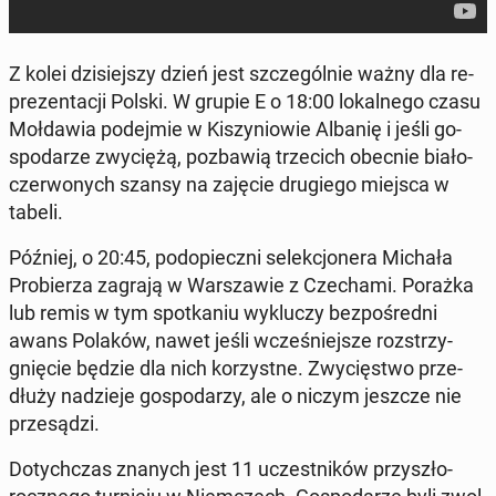
Z kolei dzi­siej­szy dzień jest szcze­gól­nie ważny dla re­
pre­zen­ta­cji Polski. W grupie E o 18:00 lo­kal­ne­go czasu
Moł­da­wia po­dej­mie w Ki­szy­nio­wie Albanię i jeśli go­
spo­da­rze zwy­cię­żą, po­zba­wią trze­cich obecnie biało-
czer­wo­nych szansy na zajęcie dru­gie­go miejsca w
tabeli.
Później, o 20:45, pod­opiecz­ni se­lek­cjo­ne­ra Michała
Pro­bie­rza zagrają w War­sza­wie z Cze­cha­mi. Porażka
lub remis w tym spo­tka­niu wy­klu­czy bez­po­śred­ni
awans Polaków, nawet jeśli wcze­śniej­sze roz­strzy­
gnię­cie będzie dla nich ko­rzyst­ne. Zwy­cię­stwo prze­
dłu­ży na­dzie­je go­spo­da­rzy, ale o niczym jeszcze nie
prze­są­dzi.
Do­tych­czas znanych jest 11 uczest­ni­ków przy­szło­