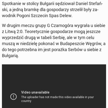
Spo­tka­nie w stolicy Buł­ga­rii sę­dzio­wał Daniel Ste­fań­
ski, a jedną bramkę dla go­spo­da­rzy strze­lił były za­
wod­nik Pogoni Szcze­cin Spas Delew.
W drugim meczu grupy G Czar­no­gó­ra wygrała u siebie
z Litwą 2:0. Teo­re­tycz­nie go­spo­da­rze mogą jeszcze
wy­prze­dzić drugą w tabeli Serbię, ale w tym celu
muszą w nie­dzie­lę pokonać w Bu­da­pesz­cie Węgrów, a
do tego po­trzeb­na im jest porażka Serbów u siebie z
Buł­ga­rią.