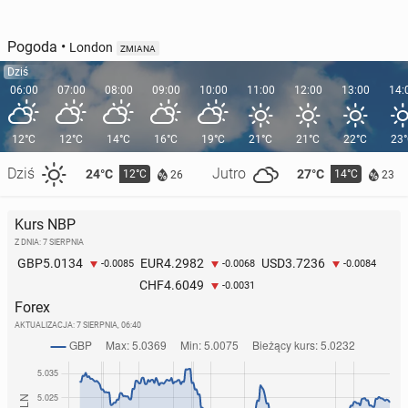
Pogoda
•
London
ZMIANA
Dziś
06:00
07:00
08:00
09:00
10:00
11:00
12:00
13:00
14:
12°C
12°C
14°C
16°C
19°C
21°C
21°C
22°C
23
Dziś
Jutro
24°C
27°C
12°C
14°C
26
23
Kurs NBP
Z DNIA: 7 SIERPNIA
5.0134
4.2982
3.7236
GBP
EUR
USD
-0.0085
-0.0068
-0.0084
4.6049
CHF
-0.0031
Forex
AKTUALIZACJA:
7 SIERPNIA, 06:40