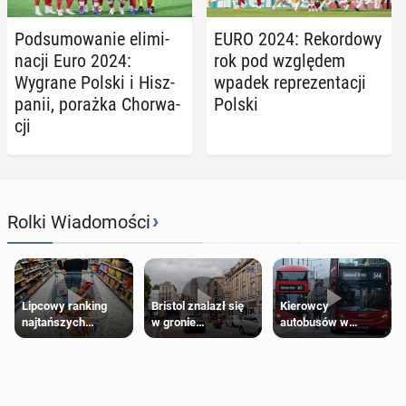
Pod­su­mo­wa­nie eli­mi­
EURO 2024: Re­kor­do­wy
na­cji Euro 2024:
rok pod wzglę­dem
Wygrane Polski i Hisz­
wpadek re­pre­zen­ta­cji
pa­nii, porażka Chor­wa­
Polski
cji
›
Rolki Wiadomości
Lipcowy ranking
Bristol znalazł się
Kierowcy
najtańszych
w gronie
autobusów w
supermarketów
najlepszych
Londynie
kierunków podróży
zapowiadają strajki
na świecie