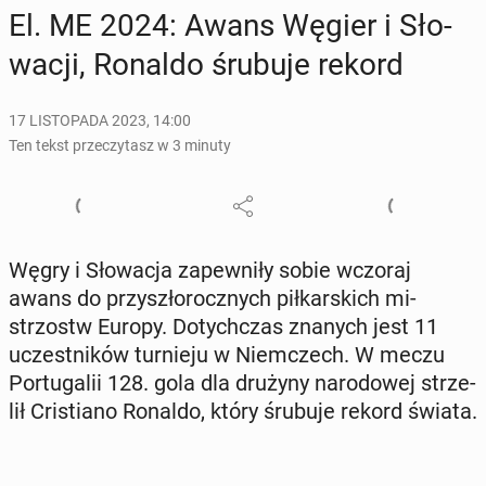
El. ME 2024: Awans Węgier i Sło­
wa­cji, Ronaldo śrubuje rekord
17 LISTOPADA 2023, 14:00
Ten tekst przeczytasz w 3 minuty
Węgry i Sło­wa­cja za­pew­ni­ły sobie wczoraj
awans do przy­szło­rocz­nych pił­kar­skich mi­
strzostw Europy. Do­tych­czas znanych jest 11
uczest­ni­ków tur­nie­ju w Niem­czech. W meczu
Por­tu­ga­lii 128. gola dla drużyny na­ro­do­wej strze­
lił Cri­stia­no Ronaldo, który śrubuje rekord świata.