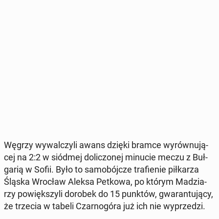
Węgrzy wy­wal­czy­li awans dzięki bramce wy­rów­nu­ją­
cej na 2:2 w siódmej do­li­czo­nej minucie meczu z Buł­
ga­rią w Sofii. Było to sa­mo­bój­cze tra­fie­nie pił­ka­rza
Śląska Wrocław Aleksa Petkowa, po którym Ma­dzia­
rzy po­więk­szy­li dorobek do 15 punktów, gwa­ran­tu­ją­cy,
że trzecia w tabeli Czar­no­gó­ra już ich nie wy­prze­dzi.