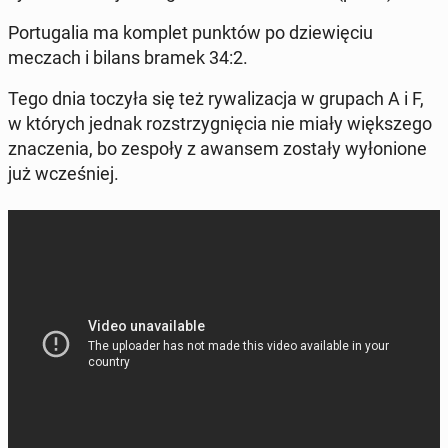
Por­tu­ga­lia ma komplet punktów po dzie­wię­ciu
meczach i bilans bramek 34:2.
Tego dnia toczyła się też ry­wa­li­za­cja w grupach A i F,
w których jednak roz­strzy­gnię­cia nie miały więk­sze­go
zna­cze­nia, bo zespoły z awansem zostały wy­ło­nio­ne
już wcze­śniej.