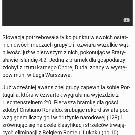
Sło­wa­cja po­trze­bo­wa­ła tylko punktu w swoich ostat­
nich dwóch meczach grupy J i roz­wia­ła wszel­kie wąt­
pli­wo­ści już w pierw­szym z nich, po­ko­nu­jąc w Bra­ty­
sła­wie Is­lan­dię 4:2. Jedną z bramek dla go­spo­da­rzy
zdobył z rzutu karnego Ondrej Duda, znany w wy­stę­
pów m.in. w Legii War­sza­wa.
Już wcze­śniej awans z tej grupy za­pew­ni­ła sobie Por­
tu­ga­lia, która w czwar­tek wygrała na wy­jeź­dzie z
Liech­ten­ste­inem 2:0. Pierw­szą bramkę dla gości
zdobył Cri­stia­no Ronaldo, śru­bu­jąc rekord świata pod
wzglę­dem liczby goli w dru­ży­nie na­ro­do­wej (128) i
zrów­nu­jąc się na czele kla­sy­fi­ka­cji strzel­ców trwa­ją­
cych eli­mi­na­cji z Belgiem Romelu Lukaku (po 10).