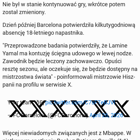
Nie był w stanie kon­ty­nu­ować gry, wkrótce potem
został zmie­nio­ny.
Dzień później Bar­ce­lo­na po­twier­dzi­ła kil­ku­ty­go­dnio­wą
ab­sen­cję 18-let­nie­go na­past­ni­ka.
"Prze­pro­wa­dzo­ne badania po­twier­dzi­ły, że Lamine
Yamal ma kon­tu­zję ścięgna udowego w lewej nodze.
Za­wod­nik będzie leczony za­cho­waw­czo. Opuści
resztę sezonu, ale ocze­ku­je się, że będzie do­stęp­ny na
mi­strzo­stwa świata" - po­in­for­mo­wa­li mi­strzo­wie Hisz­
pa­nii na profilu w ser­wi­sie X.
Your team. ð§¡
pic.twitter.com/C7sFTe­BJVl
— FC Bar­ce­lo­na (@FCBar­ce­lo­na)
April 26, 2026
Więcej nie­wia­do­mych zwią­za­nych jest z Mbappe. W