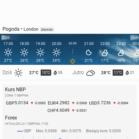
Pogoda
•
London
ZMIANA
Dziś
Jutr
17:00
18:00
19:00
20:00
20:39
21:00
22:00
23:00
00:
27°C
26°C
26°C
24°C
21°C
17°C
16°C
15
Dziś
Jutro
27°C
28°C
10°C
11°C
35
21
Kurs NBP
Z DNIA: 7 SIERPNIA
5.0134
4.2982
3.7236
GBP
EUR
USD
-0.0085
-0.0068
-0.0084
4.6049
CHF
-0.0031
Forex
AKTUALIZACJA:
7 SIERPNIA, 17:00