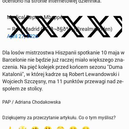
oce­nio­no na stronie in­ter­ne­to­wej dzien­ni­ka.
Medical Report: Mbappé.
— Real Madrid C.F. ð¬ð§ðºð¸ (@re­al­ma­dri­den)
April 27, 2026
Dla losów mi­strzo­stwa Hisz­pa­nii spo­tka­nie 10 maja w
Bar­ce­lo­nie nie będzie już raczej miało więk­sze­go zna­
cze­nia. Na pięć kolejek przed końcem sezonu "Duma
Ka­ta­lo­nii", w której kadrze są Robert Le­wan­dow­ski i
Woj­ciech Szczę­sny, ma 11 punktów prze­wa­gi nad ze­
spo­łem ze stolicy.
PAP / Adriana Chodakowska
Dziękujemy za przeczytanie artykułu. Co o tym myślisz?