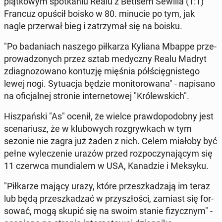
piąt­ko­wym spo­tka­niu Realu z Betisem Sewilla (1:1)
Francuz opuścił boisko w 80. minucie po tym, jak
nagle prze­rwał bieg i za­trzy­mał się na boisku.
"Po ba­da­niach naszego pił­ka­rza Kyliana Mbappe prze­
pro­wa­dzo­nych przez sztab me­dycz­ny Realu Madryt
zdia­gno­zo­wa­no kon­tu­zję mięśnia pół­ścię­gni­ste­go
lewej nogi. Sy­tu­acja będzie mo­ni­to­ro­wa­na" - na­pi­sa­no
na ofi­cjal­nej stronie in­ter­ne­to­wej "Kró­lew­skich".
Hisz­pań­ski "As" ocenił, że wielce praw­do­po­dob­ny jest
sce­na­riusz, że w klu­bo­wych roz­gryw­kach w tym
sezonie nie zagra już żaden z nich. Celem miałoby być
pełne wy­le­cze­nie urazów przed roz­po­czy­na­ją­cym się
11 czerwca mun­dia­lem w USA, Ka­na­dzie i Meksyku.
"Pił­ka­rze mający urazy, które prze­szka­dza­ją im teraz
lub będą prze­szka­dzać w przy­szło­ści, zamiast się for­
so­wać, mogą skupić się na swoim stanie fi­zycz­nym" -