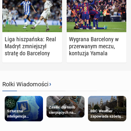
Liga hisz­pań­ska: Real
Wygrana Bar­ce­lo­ny w
Madryt zmniej­szył
prze­rwa­nym meczu,
stratę do Bar­ce­lo­ny
kon­tu­zja Yamala
›
Rolki Wiadomości
Zasiłki dla osób
Sztuczna
BBC Weather
cierpiących na
inteligencja
zapowiada szóstą
schorzenia
próbowała oszukać
falę upałów w
psychiczne
człowieka
Londynie