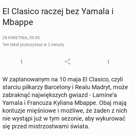
El Clasico raczej bez Yamala i
Mbappe
28 KWIETNIA, 09:30
Ten tekst przeczytasz w 2 minuty
W za­pla­no­wa­nym na 10 maja El Clasico, czyli
starciu pił­ka­rzy Bar­ce­lo­ny i Realu Madryt, może
za­brak­nąć naj­więk­szych gwiazd - Lamine’a
Yamala i Fran­cu­za Kyliana Mbappe. Obaj mają
kon­tu­zje mię­śnio­we i możliwe, że żaden z nich
nie wystąpi już w tym sezonie, aby wy­ku­ro­wać
się przed mi­strzo­stwa­mi świata.