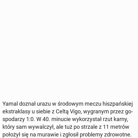
Yamal doznał urazu w śro­do­wym meczu hisz­pań­skiej
eks­tra­kla­sy u siebie z Celtą Vigo, wy­gra­nym przez go­
spo­da­rzy 1:0. W 40. minucie wy­ko­rzy­stał rzut karny,
który sam wy­wal­czył, ale tuż po strzale z 11 metrów
położył się na murawie i zgłosił pro­ble­my zdro­wot­ne.