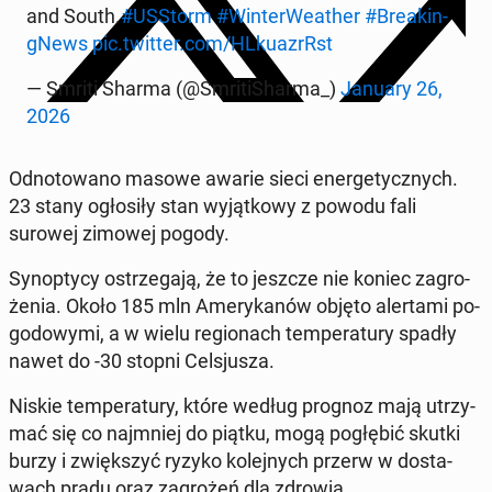
and South.
#USStorm
#Win­ter­We­ather
#Bre­akin­
gNews
pic.twitter.com/HLku­azr­Rst
— Smriti Sharma (@Smri­ti­Shar­ma_)
January 26,
2026
Od­no­to­wa­no masowe awarie sieci ener­ge­tycz­nych.
23 stany ogło­si­ły stan wy­jąt­ko­wy z powodu fali
surowej zimowej pogody.
Syn­op­ty­cy ostrze­ga­ją, że to jeszcze nie koniec za­gro­
że­nia. Około 185 mln Ame­ry­ka­nów objęto aler­ta­mi po­
go­do­wy­mi, a w wielu re­gio­nach tem­pe­ra­tu­ry spadły
nawet do -30 stopni Cel­sju­sza.
Niskie tem­pe­ra­tu­ry, które według prognoz mają utrzy­
mać się co naj­mniej do piątku, mogą po­głę­bić skutki
burzy i zwięk­szyć ryzyko ko­lej­nych przerw w do­sta­
wach prądu oraz za­gro­żeń dla zdrowia.