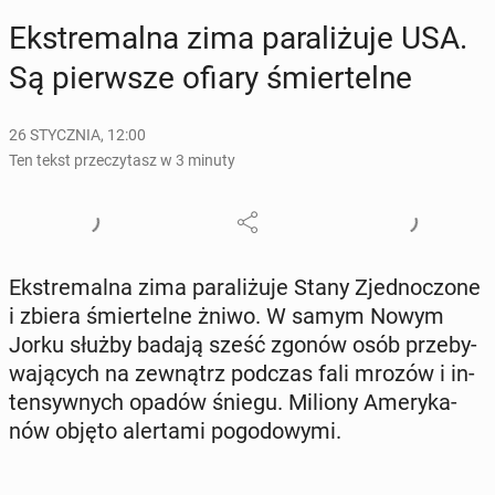
Eks­tre­mal­na zima pa­ra­li­żu­je USA.
Są pierw­sze ofiary śmier­tel­ne
26 STYCZNIA, 12:00
Ten tekst przeczytasz w 3 minuty
Eks­tre­mal­na zima pa­ra­li­żu­je Stany Zjed­no­czo­ne
i zbiera śmier­tel­ne żniwo. W samym Nowym
Jorku służby badają sześć zgonów osób prze­by­
wa­ją­cych na ze­wnątrz podczas fali mrozów i in­
ten­syw­nych opadów śniegu. Miliony Ame­ry­ka­
nów objęto aler­ta­mi po­go­do­wy­mi.