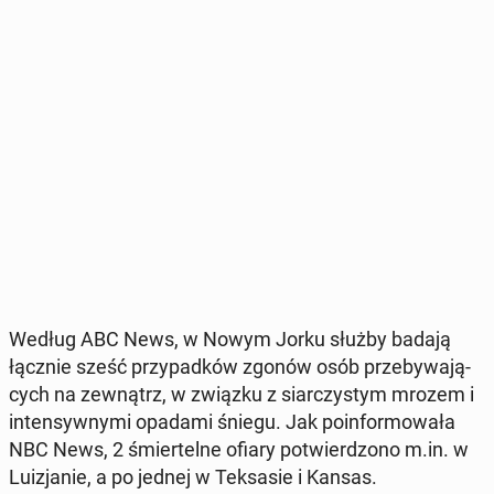
Według ABC News, w Nowym Jorku służby badają
łącznie sześć przy­pad­ków zgonów osób prze­by­wa­ją­
cych na ze­wnątrz, w związku z siar­czy­stym mrozem i
in­ten­syw­ny­mi opadami śniegu. Jak po­in­for­mo­wa­ła
NBC News, 2 śmier­tel­ne ofiary po­twier­dzo­no m.in. w
Lu­izja­nie, a po jednej w Tek­sa­sie i Kansas.