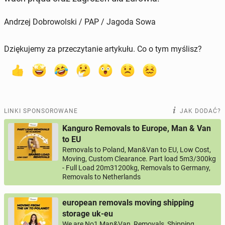
Andrzej Dobrowolski / PAP / Jagoda Sowa
Dziękujemy za przeczytanie artykułu. Co o tym myślisz?
LINKI SPONSOROWANE
JAK DODAĆ?
Kanguro Removals to Europe, Man & Van
to EU
Removals to Poland, Man&Van to EU, Low Cost,
Moving, Custom Clearance. Part load 5m3/300kg
- Full Load 20m31200kg, Removals to Germany,
Removals to Netherlands
european removals moving shipping
storage uk-eu
We are No1 Man&Van, Removals, Shipping,