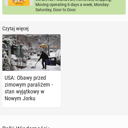
Moving operating 6 days a week, Monday-
Saturday, Door to Door.
Czytaj więcej
USA: Obawy przed
zimowym pa­ra­li­żem -
stan wy­jąt­ko­wy w
Nowym Jorku