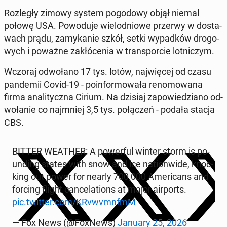
Roz­le­gły zimowy system po­go­do­wy objął niemal
połowę USA. Po­wo­du­je wie­lo­dnio­we przerwy w do­sta­
wach prądu, za­my­ka­nie szkół, setki wy­pad­ków dro­go­
wych i poważne za­kłó­ce­nia w trans­por­cie lot­ni­czym.
Wczoraj od­wo­ła­no 17 tys. lotów, naj­wię­cej od czasu
pan­de­mii Covid-19 - po­in­for­mo­wa­ła re­no­mo­wa­na
firma ana­li­tycz­na Cirium. Na dzisiaj za­po­wie­dzia­no od­
wo­ła­nie co naj­mniej 3,5 tys. po­łą­czeń - podała stacja
CBS.
BITTER WEATHER: A po­wer­ful winter storm is po­
un­ding states with snow and ice na­tion­wi­de, knoc­
king out power for nearly 700,000 Ame­ri­cans and
forcing flight can­ce­la­tions at major air­ports.
pic.twitter.com/KRvwvmnfmM
— Fox News (@FoxNews)
January 25, 2026