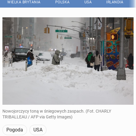
WIELKA BRYTANIA
POLSKA
USA
IRLANDIA
Nowojorczycy toną w śniegowych zaspach. (Fot. CHARLY
TRIBALLEAU / AFP via Getty Images)
Pogoda
USA