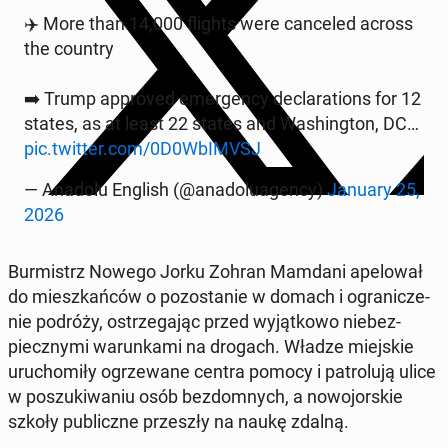
✈️ More than 14,000 flights were can­ce­led across
the country
➡️ Trump ap­pro­ved emer­gen­cy dec­la­ra­tions for 12
states, as at least 22 states and Wa­shing­ton, DC…
pic.twitter.com/0D0WbIMVSJ
— Anadolu English (@ana­do­lu­agen­cy)
January 25,
2026
Bur­mistrz Nowego Jorku Zohran Mamdani ape­lo­wał
do miesz­kań­ców o po­zo­sta­nie w domach i ogra­ni­cze­
nie podróży, ostrze­ga­jąc przed wy­jąt­ko­wo nie­bez­
piecz­ny­mi wa­run­ka­mi na drogach. Władze miej­skie
uru­cho­mi­ły ogrze­wa­ne centra pomocy i pa­tro­lu­ją ulice
w po­szu­ki­wa­niu osób bez­dom­nych, a no­wo­jor­skie
szkoły pu­blicz­ne prze­szły na naukę zdalną.