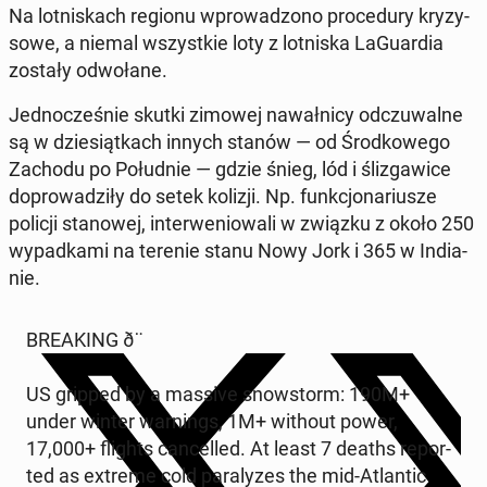
Na lot­ni­skach regionu wpro­wa­dzo­no pro­ce­du­ry kry­zy­
so­we, a niemal wszyst­kie loty z lot­ni­ska La­Gu­ar­dia
zostały od­wo­ła­ne.
Jed­no­cze­śnie skutki zimowej na­wał­ni­cy od­czu­wal­ne
są w dzie­siąt­kach innych stanów — od Środ­ko­we­go
Zachodu po Po­łu­dnie — gdzie śnieg, lód i śli­zga­wi­ce
do­pro­wa­dzi­ły do setek kolizji. Np. funk­cjo­na­riu­sze
policji sta­no­wej, in­ter­we­nio­wa­li w związku z około 250
wy­pad­ka­mi na terenie stanu Nowy Jork i 365 w In­dia­
nie.
BRE­AKING ð¨
US gripped by a massive snow­storm: 190M+
under winter war­nings, 1M+ without power,
17,000+ flights can­cel­led. At least 7 deaths re­por­
ted as extreme cold pa­ra­ly­zes the mid-Atlan­tic