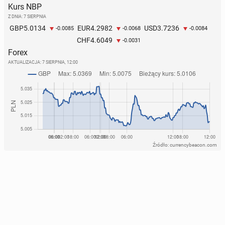
Kurs NBP
Z DNIA: 7 SIERPNIA
5.0134
4.2982
3.7236
GBP
EUR
USD
-0.0085
-0.0068
-0.0084
4.6049
CHF
-0.0031
Forex
AKTUALIZACJA:
7 SIERPNIA, 12:00
Źródło: currencybeacon.com