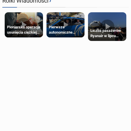
›
Rolki Wiadomości
Pierwsze
Pionierska operacja
Liczba pasażerów
autonomiczne
usunięcia ciężkiej
Ryanair w lipcu
Ubery pojawią się
wady wrodzonej
pobiła rekord
w Londynie jeszcze
płodu w łonie matki
tego lata