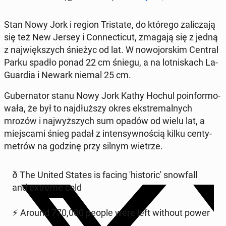
Stan Nowy Jork i region Tri­sta­te, do którego za­li­cza­ją
się też New Jersey i Con­nec­ti­cut, zmagają się z jedną
z naj­więk­szych śnieżyc od lat. W no­wo­jor­skim Central
Parku spadło ponad 22 cm śniegu, a na lot­ni­skach La­
Gu­ar­dia i Newark niemal 25 cm.
Gu­ber­na­tor stanu Nowy Jork Kathy Hochul po­in­for­mo­
wa­ła, że był to naj­dłuż­szy okres eks­tre­mal­nych
mrozów i naj­wyż­szych sum opadów od wielu lat, a
miej­sca­mi śnieg padał z in­ten­syw­no­ścią kilku cen­ty­
me­trów na godzinę przy silnym wietrze.
ð The United States is facing 'hi­sto­ri­c' snow­fall
and extreme cold
⚡ Around 770,000 people were left without power