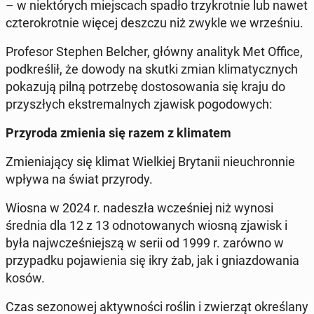
– w nie­któ­rych miej­scach spadło trzy­krot­nie lub nawet
czte­ro­krot­nie więcej deszczu niż zwykle we wrze­śniu.
Pro­fe­sor Stephen Belcher, główny ana­li­tyk Met Office,
pod­kre­ślił, że dowody na skutki zmian kli­ma­tycz­nych
po­ka­zu­ją pilną po­trze­bę do­sto­so­wa­nia się kraju do
przy­szłych eks­tre­mal­nych zjawisk po­go­do­wych:
Przy­ro­da zmienia się razem z kli­ma­tem
Zmie­nia­ją­cy się klimat Wiel­kiej Bry­ta­nii nie­uchron­nie
wpływa na świat przy­ro­dy.
Wiosna w 2024 r. na­de­szła wcze­śniej niż wynosi
średnia dla 12 z 13 od­no­to­wa­nych wiosną zjawisk i
była naj­wcze­śniej­szą w serii od 1999 r. zarówno w
przy­pad­ku po­ja­wie­nia się ikry żab, jak i gniaz­do­wa­nia
kosów.
Czas se­zo­no­wej ak­tyw­no­ści roślin i zwie­rząt okre­śla­ny