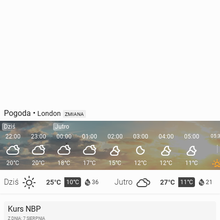
Pogoda
•
London
ZMIANA
Dziś
Jutro
22:00
23:00
00:00
01:00
02:00
03:00
04:00
05:00
05:
20°C
20°C
18°C
17°C
15°C
12°C
12°C
11°C
Dziś
Jutro
25°C
27°C
10°C
11°C
36
21
Kurs NBP
Z DNIA: 7 SIERPNIA