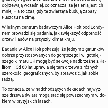
doj­rze­wa­ją wcze­śniej, co oznacza, że je­sie­nią jest ich
mniej – a to czas, gdy te zwie­rzę­ta budują zapasy
tłusz­czu na zimę.
W leśnym centrum ba­daw­czym Alice Holt pod Lon­dy­
nem pro­wa­dzi się badania, jak zwięk­szyć od­por­ność
drzew i lasów na przy­szły klimat kraju.
Badania w Alice Holt po­ka­zu­ją, że jednym z ga­tun­ków
dobrze przy­sto­so­wa­nych do go­ręt­sze­go i wil­got­niej­
sze­go klimatu UK mogą być sekwoje nad­brzeż­ne z Ka­
li­for­nii. Od 60 lat uprawia się tam drzewa z różnych
sze­ro­ko­ści geo­gra­ficz­nych, by spraw­dzić, jak sobie
radzą.
To oznacza, że w nad­cho­dzą­cych de­ka­dach naj­wyż­
sze drzewa świata mogą stać się po­wszech­nym wi­do­
kiem w bry­tyj­skich lasach.