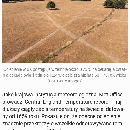
Ocie­ple­nie w UK po­stę­pu­je w tempie około 0,25°C na dekadę, a ostat­
nia dekada była średnio o 1,24°C cie­plej­sza niż lata 60. i 70. XX wieku.
(Fot. Getty Images)
Jako krajowa in­sty­tu­cja me­te­oro­lo­gicz­na, Met Office
pro­wa­dzi Central England Tem­pe­ra­tu­re record – naj­
dłuż­szy ciągły zapis tem­pe­ra­tu­ry na świecie, da­to­wa­
ny od 1659 roku. Po­ka­zu­je on, że obecne ocie­ple­nie
znacz­nie prze­kro­czy­ło wszel­kie od­no­to­wy­wa­ne tem­