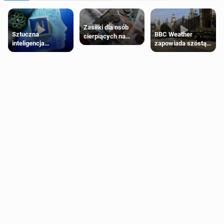
Zasiłki dla osób
Sztuczna
BBC Weather
cierpiących na
inteligencja
zapowiada szóstą
schorzenia
próbowała oszukać
falę upałów w
psychiczne
człowieka
Londynie