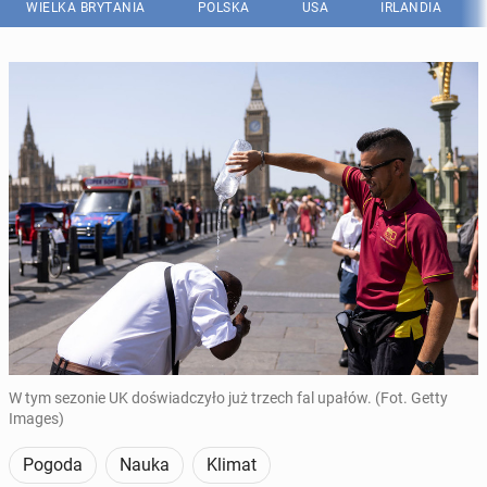
WIELKA BRYTANIA
POLSKA
USA
IRLANDIA
W tym sezonie UK doświadczyło już trzech fal upałów. (Fot. Getty
Images)
Pogoda
Nauka
Klimat