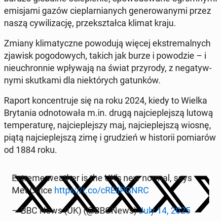
emi­sja­mi gazów cie­plar­nia­nych ge­ne­ro­wa­ny­mi przez
naszą cy­wi­li­za­cję, prze­kształ­ca klimat kraju.
Zmiany kli­ma­tycz­ne po­wo­du­ją więcej eks­tre­mal­nych
zjawisk po­go­do­wych, takich jak burze i po­wo­dzie – i
nie­uchron­nie wpły­wa­ją na świat przy­ro­dy, z ne­ga­tyw­
ny­mi skut­ka­mi dla nie­któ­rych ga­tun­ków.
Raport kon­cen­tru­je się na roku 2024, kiedy to Wielka
Bry­ta­nia od­no­to­wa­ła m.in. drugą naj­cie­plej­szą lutową
tem­pe­ra­tu­rę, naj­cie­plej­szy maj, naj­cie­plej­szą wiosnę,
piątą naj­cie­plej­szą zimę i gru­dzień w hi­sto­rii po­mia­rów
od 1884 roku.
Extreme weather is the UK's new normal, says
Met Office
https://t.co/cRE­iIP­GNRC
— BBC News (UK) (@BBCNews)
July 14, 2025