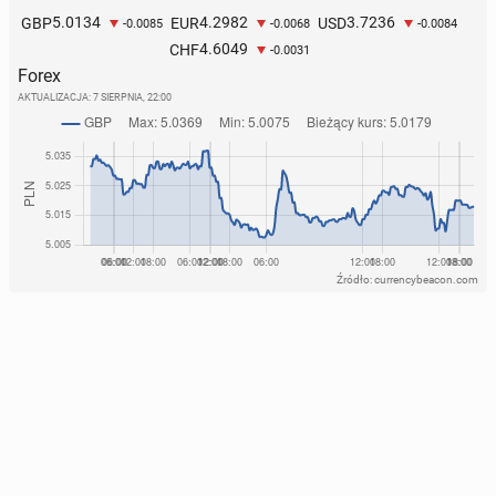
5.0134
4.2982
3.7236
GBP
EUR
USD
-0.0085
-0.0068
-0.0084
4.6049
CHF
-0.0031
Forex
AKTUALIZACJA:
7 SIERPNIA, 22:00
Źródło: currencybeacon.com