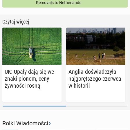
Removals to Netherlands
Czytaj więcej
UK: Upały dają się we
Anglia do­świad­czy­ła
znaki plonom, ceny
naj­go­ręt­sze­go czerwca
żyw­no­ści rosną
w hi­sto­rii
›
Rolki Wiadomości