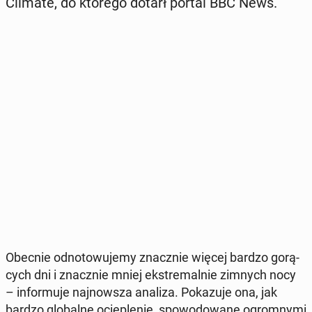
Climate, do którego dotarł portal BBC News.
Obecnie od­no­to­wu­je­my znacz­nie więcej bardzo go­rą­
cych dni i znacz­nie mniej eks­tre­mal­nie zimnych nocy
– in­for­mu­je naj­now­sza analiza. Po­ka­zu­je ona, jak
bardzo glo­bal­ne ocie­ple­nie, spo­wo­do­wa­ne ogrom­ny­mi