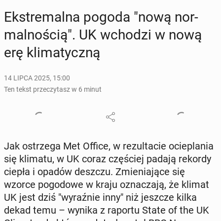
Eks­tre­mal­na pogoda "nową nor­
mal­no­ścią". UK wchodzi w nową
erę kli­ma­tycz­ną
14 LIPCA 2025, 15:00
Ten tekst przeczytasz w 6 minut
Jak ostrze­ga Met Office, w re­zul­ta­cie ocie­pla­nia
się klimatu, w UK coraz czę­ściej padają rekordy
ciepła i opadów deszczu. Zmie­nia­ją­ce się
wzorce po­go­do­we w kraju ozna­cza­ją, że klimat
UK jest dziś "wy­raź­nie inny" niż jeszcze kilka
dekad temu – wynika z raportu State of the UK