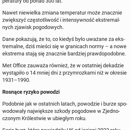
pe­ra­tu­ry od ponad 300 lat.
Nawet nie­wiel­ka zmiana tem­pe­ra­tur może znacz­nie
zwięk­szyć czę­sto­tli­wość i in­ten­syw­ność eks­tre­mal­
nych zjawisk po­go­do­wych.
Dane po­ka­zu­ją, że to, co kiedyś było uważane za eks­
tre­mal­ne, dziś mieści się w gra­ni­cach normy – a nowe
eks­tre­ma stają się znacz­nie bar­dziej praw­do­po­dob­ne.
Met Office zauważa również, że w ostat­niej de­ka­dzie
wy­stą­pi­ło o 14 mniej dni z przy­mroz­ka­mi niż w okresie
1931–1990.
Rosnące ryzyko powodzi
Po­dob­nie jak w ostat­nich latach, po­wo­dzie i burze spo­
wo­do­wa­ły naj­więk­sze szkody po­go­do­we w Zjed­no­
czo­nym Kró­le­stwie w ubie­głym roku.