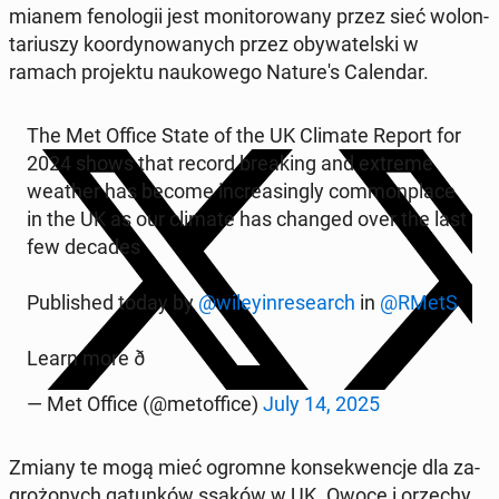
mianem fe­no­lo­gii jest mo­ni­to­ro­wa­ny przez sieć wo­lon­
ta­riu­szy ko­or­dy­no­wa­nych przez oby­wa­tel­ski w
ramach pro­jek­tu na­uko­we­go Na­tu­re­'s Ca­len­dar.
The Met Office State of the UK Climate Report for
2024 shows that record bre­aking and extreme
weather has become in­cre­asin­gly com­mon­pla­ce
in the UK as our climate has changed over the last
few decades
Pu­bli­shed today by
@wi­ley­in­re­se­arch
in
@RMetS
Learn more ð
— Met Office (@me­tof­fi­ce)
July 14, 2025
Zmiany te mogą mieć ogromne kon­se­kwen­cje dla za­
gro­żo­nych ga­tun­ków ssaków w UK. Owoce i orzechy