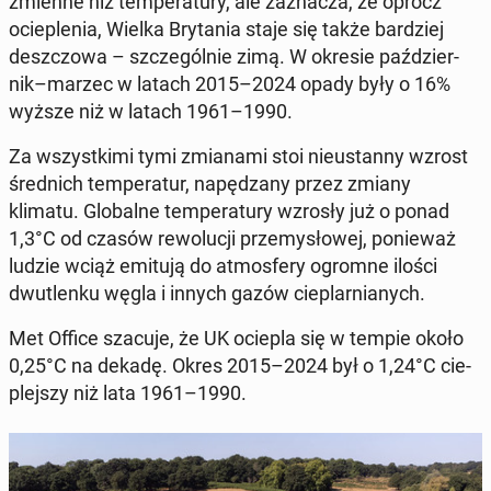
zmienne niż tem­pe­ra­tu­ry, ale za­zna­cza, że oprócz
ocie­ple­nia, Wielka Bry­ta­nia staje się także bar­dziej
desz­czo­wa – szcze­gól­nie zimą. W okresie paź­dzier­
nik–marzec w latach 2015–2024 opady były o 16%
wyższe niż w latach 1961–1990.
Za wszyst­ki­mi tymi zmia­na­mi stoi nie­ustan­ny wzrost
śred­nich tem­pe­ra­tur, na­pę­dza­ny przez zmiany
klimatu. Glo­bal­ne tem­pe­ra­tu­ry wzrosły już o ponad
1,3°C od czasów re­wo­lu­cji prze­my­sło­wej, po­nie­waż
ludzie wciąż emitują do at­mos­fe­ry ogromne ilości
dwu­tlen­ku węgla i innych gazów cie­plar­nia­nych.
Met Office szacuje, że UK ociepla się w tempie około
0,25°C na dekadę. Okres 2015–2024 był o 1,24°C cie­
plej­szy niż lata 1961–1990.