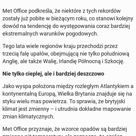
Met Office pod­kre­śla, że nie­któ­re z tych re­kor­dów
zostały już pobite w bie­żą­cym roku, co stanowi kolejny
dowód na ten­den­cję do wy­stę­po­wa­nia coraz bar­dziej
eks­tre­mal­nych wa­run­ków po­go­do­wych.
Tego lata wiele re­gio­nów kraju prze­cho­dzi przez
trzecią falę upałów, obej­mu­ją­cą nie tylko po­łu­dnio­wą
Anglię, ale także Walię, Ir­lan­dię Pół­noc­ną i Szkocję.
Nie tylko cieplej, ale i bar­dziej desz­czo­wo
Jako wyspa po­ło­żo­na między roz­le­głym Atlan­ty­kiem a
kon­ty­nen­tal­ną Europą, Wielka Bry­ta­nia znaj­du­je się na
styku wielu mas po­wie­trza. To sprawia, że bry­tyj­ski
klimat jest zmienny – i utrud­nia do­kład­ne ma­po­wa­nie
zmian kli­ma­tycz­nych.
Met Office przy­zna­je, że wzorce opadów są bar­dziej