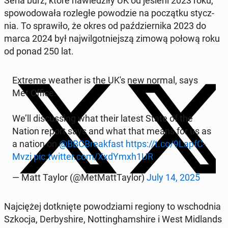
Seria burz, które na­wie­dzi­ły UK od jesieni 2023 roku,
spo­wo­do­wa­ła roz­le­głe po­wo­dzie na po­cząt­ku stycz­
nia. To spra­wi­ło, że okres od paź­dzier­ni­ka 2023 do
marca 2024 był naj­wil­got­niej­szą zimową połową roku
od ponad 250 lat.
Extreme weather is the UK's new normal, says
Met Office.
We’ll di­scus­sing what their latest State of the
Nation report says and what that means for us as
a nation on
@BBC­Bre­ak­fast
https://t.co/9LapfC­
Mvzi
pic.twitter.com/XxdYmxh1UR
— Matt Taylor (@Met­Matt­Tay­lor)
July 14, 2025
Naj­cię­żej do­tknię­te po­wo­dzia­mi regiony to wschod­nia
Szkocja, Der­by­shi­re, Not­tin­gham­shi­re i West Mi­dlands