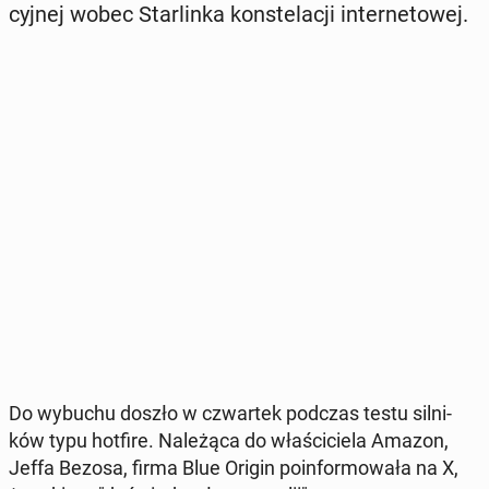
cyj­nej wobec Star­lin­ka kon­ste­la­cji in­ter­ne­to­wej.
Do wybuchu doszło w czwar­tek podczas testu sil­ni­
ków typu hotfire. Na­le­żą­ca do wła­ści­cie­la Amazon,
Jeffa Bezosa, firma Blue Origin po­in­for­mo­wa­ła na X,