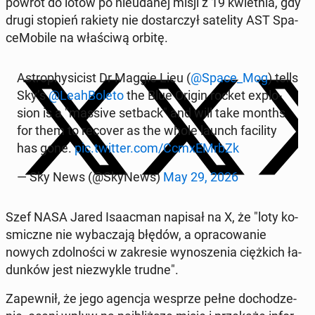
powrót do lotów po nie­uda­nej misji z 19 kwiet­nia, gdy
drugi stopień rakiety nie do­star­czył sa­te­li­ty AST Spa­
ce­Mo­bi­le na wła­ści­wą orbitę.
Astro­phy­si­cist Dr Maggie Lieu (
@Space_Mog
) tells
Sky’s
@Le­ah­Bo­le­to
the Blue Origin rocket explo­
sion is a "massive setback" and will take months
for them to recover as the whole launch fa­ci­li­ty
has gone.
pic.twitter.com/CcmxEMrbZk
— Sky News (@SkyNews)
May 29, 2026
Szef NASA Jared Isa­ac­man napisał na X, że "loty ko­
smicz­ne nie wy­ba­cza­ją błędów, a opra­co­wa­nie
nowych zdol­no­ści w za­kre­sie wy­no­sze­nia cięż­kich ła­
dun­ków jest nie­zwy­kle trudne".
Za­pew­nił, że jego agencja wesprze pełne do­cho­dze­