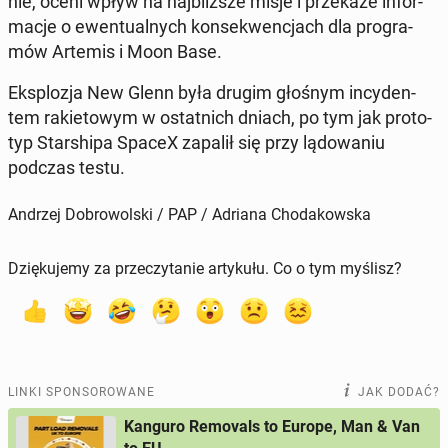
nie, oceni wpływ na naj­bliż­sze misje i prze­ka­że in­for­
ma­cje o ewen­tu­al­nych kon­se­kwen­cjach dla pro­gra­
mów Artemis i Moon Base.
Eks­plo­zja New Glenn była drugim głośnym in­cy­den­
tem ra­kie­to­wym w ostat­nich dniach, po tym jak pro­to­
typ Star­shi­pa SpaceX zapalił się przy lą­do­wa­niu
podczas testu.
Andrzej Dobrowolski / PAP / Adriana Chodakowska
Dziękujemy za przeczytanie artykułu. Co o tym myślisz?
LINKI SPONSOROWANE
JAK DODAĆ?
Kanguro Removals to Europe, Man & Van