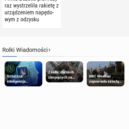
raz wy­strze­li­ła rakietę z
urzą­dze­niem na­pę­do­
wym z odzysku
›
Rolki Wiadomości
Zasiłki dla osób
Sztuczna
BBC Weather
cierpiących na
inteligencja
zapowiada szóstą
schorzenia
próbowała oszukać
falę upałów w
psychiczne
człowieka
Londynie