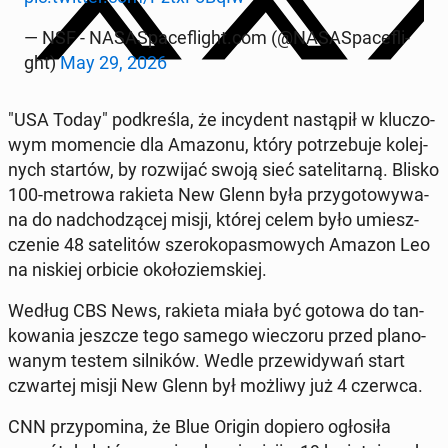
— NSF - NA­SA­Spa­ce­fli­ght.com (@NA­SA­Spa­ce­fli­
ght)
May 29, 2026
"USA Today" pod­kre­śla, że in­cy­dent na­stą­pił w klu­czo­
wym mo­men­cie dla Amazonu, który po­trze­bu­je ko­lej­
nych startów, by roz­wi­jać swoją sieć sa­te­li­tar­ną. Blisko
100-metrowa rakieta New Glenn była przy­go­to­wy­wa­
na do nad­cho­dzą­cej misji, której celem było umiesz­
cze­nie 48 sa­te­li­tów sze­ro­ko­pa­smo­wych Amazon Leo
na niskiej orbicie oko­ło­ziem­skiej.
Według CBS News, rakieta miała być gotowa do tan­
ko­wa­nia jeszcze tego samego wie­czo­ru przed pla­no­
wa­nym testem sil­ni­ków. Wedle prze­wi­dy­wań start
czwar­tej misji New Glenn był możliwy już 4 czerwca.
CNN przy­po­mi­na, że Blue Origin dopiero ogło­si­ła