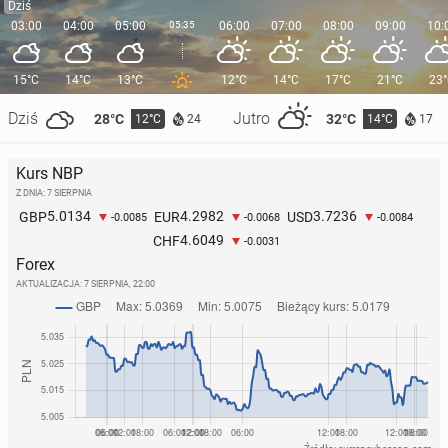
Dziś
03:00
04:00
05:00
05:35
06:00
07:00
08:00
09:00
10:
15°C
14°C
13°C
12°C
14°C
17°C
21°C
23
Dziś
Jutro
28°C
32°C
12°C
14°C
24
17
Kurs NBP
Z DNIA: 7 SIERPNIA
5.0134
4.2982
3.7236
GBP
EUR
USD
-0.0085
-0.0068
-0.0084
4.6049
CHF
-0.0031
Forex
AKTUALIZACJA:
7 SIERPNIA, 22:00