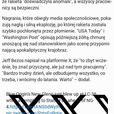
że rakieta "do­świad­czy­ła ano­ma­lii", a wszyscy pra­cow­
ni­cy są bez­piecz­ni.
Na­gra­nia, które obiegły media spo­łecz­no­ścio­we, po­ka­
zu­ją nagłą i silną eks­plo­zję, po której rakieta została
szybko po­chło­nię­ta przez pło­mie­nie. "USA Today" i
"Wa­shing­ton Post" opisują póź­niej­szą żółtą chmurę
uno­szą­cą się nad sta­no­wi­skiem jako scenę przy­po­mi­
na­ją­cą apo­ka­lip­tycz­ny kra­jo­braz.
Jeff Bezos napisał na plat­for­mie X, że "to zbyt wcze­
śnie, by znać przy­czy­nę, ale już nad tym pra­cu­je­my".
"Bardzo trudny dzień, ale od­bu­du­je­my wszyst­ko, co
trzeba, i wrócimy do latania. Warto" – dodał.
Blue Ori­gi­n's New Glenn just blew up at LC-36
while at­temp­ting to Static Fire ahead of NG-
4.
https://t.co/tANS0dWyIH
pic.twitter.com/PztxFo­BqIw