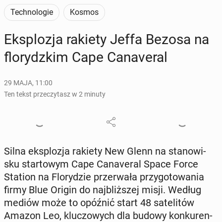
Technologie
Kosmos
Eks­plo­zja rakiety Jeffa Bezosa na
flo­rydz­kim Cape Ca­na­ve­ral
29 MAJA, 11:00
Ten tekst przeczytasz w 2 minuty
Silna eks­plo­zja rakiety New Glenn na sta­no­wi­
sku star­to­wym Cape Ca­na­ve­ral Space Force
Station na Flo­ry­dzie prze­rwa­ła przy­go­to­wa­nia
firmy Blue Origin do naj­bliż­szej misji. Według
mediów może to opóźnić start 48 sa­te­li­tów
Amazon Leo, klu­czo­wych dla budowy kon­ku­ren­