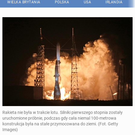
WIELKA BRYTANIA
POLSKA
USA
IRLANDIA
Rakieta nie była w trakcie lotu. Silniki pierwszego stopnia zostały
uruchomione próbnie, podczas gdy cała niemal 100-metrowa
konstrukcja była na stałe przymocowana do ziemi. (Fot. Getty
Images)