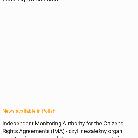
News available in Polish
In­de­pen­dent Mon­i­tor­ing Au­thor­i­ty for the Cit­i­zen­s'
Rights Agree­ments (IMA) - czyli nieza­leżny organ