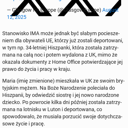
— Glasgow for Europe (@Glas­gowEu­rope)
August
12, 2025
Stanowisko IMA może jednak być słabym pociesze­
niem dla oby­wa­teli UE, którzy już zostali de­por­towani,
w tym np. 34-letniej Hisz­pan­ki, która została za­trzy­
mana na całą noc i potem wydalona z UK, mimo że
okazała doku­men­ty z Home Office potwierdza­jące jej
prawo do życia i pracy w kraju.
Maria (imię zmienione) mieszkała w UK ze swoim bry­
tyjskim mężem. Na Boże Nar­o­dze­nie pole­ci­ała do
Hisz­panii, by odwiedz­ić siostrę i jej nowo nar­o­d­zone
dziecko. Po powro­cie kilka dni później została za­trzy­
mana na lot­nisku w Luton i de­por­towana, co
spowodowało, że musiała porzu­cić swoje doty­chcza­
sowe życie i pracę.