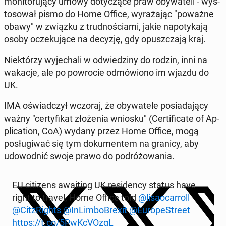
mon­i­toru­ją­cy umowy doty­czące praw oby­wa­teli - wys­
tosował pismo do Home Office, wyraża­jąc "poważne
obawy" w związku z trud­noś­ci­a­mi, jakie napo­tyka­ją
osoby oczeku­jące na decyzję, gdy opuszcza­ją kraj.
Niek­tórzy wyjechali w odwiedziny do rodzin, inni na
wakacje, ale po powro­cie odmówiono im wjazdu do
UK.
IMA oświad­czył wczoraj, że oby­wa­tele posi­ada­ją­cy
ważny "cer­ty­fikat złoże­nia wniosku" (Cer­tifi­cate of Ap­
pli­ca­tion, CoA) wydany przez Home Office, mogą
posługi­wać się tym doku­mentem na granicy, aby
udowod­nić swoje prawo do po­dróżowa­nia.
EU cit­i­zens await­ing UK res­i­den­cy status have
right to travel, Home Office told ⁦
@lisao­car­roll
@CitzRights
⁩ ⁦
@In­Lim­bo­Brex­it
⁩ ⁦
@Eu­ropeStreet
https://t.co/5PwKcVOzgL