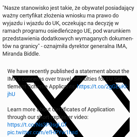
"Nasze stanowisko jest takie, że oby­wa­tel posi­ada­ją­cy
ważny cer­ty­fikat złoże­nia wniosku ma prawo do
wyjazdu i wjazdu do UK, oczeku­jąc na decyzję w
ramach pro­gra­mu osiedleńczego UE, pod warunk­iem
przed­staw­ienia do­datkowych wyma­ganych doku­men­
tów na granicy" - oz­na­jmiła dyrek­tor gen­er­al­na IMA,
Miranda Biddle.
We have re­cent­ly pub­lished a state­ment about the
IMA's con­cerns over travel dif­fi­cul­ties for EU Set­
tle­ment Scheme Ap­pli­cants:
https://t.co/2gGEuK­I­
jhU
Learn more about Cer­tifi­cates of Ap­pli­ca­tion
through our short ex­plain­er video:
https://t.co/Ns3P3sgLGf
pic.twitter.com/efHPYw1hsd