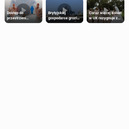
Dostęp do
Brytyjskiej
Coraz więcej kobiet
przestrzeni
gospodarce grozi
w UK rezygnuje z
przeznaczonych
recesja, jeśli
roli druhny na
dla jednej płci ma
kryzys na Bliskim
ślubie
opierać się
Wschodzie się
wyłącznie na płci
przedłuży
biologicznej