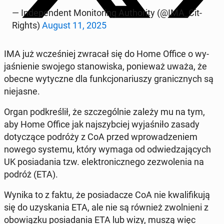
— In­de­pen­dent Mon­i­tor­ing Au­thor­i­ty (@IMA_Cit­
Rights)
August 11, 2025
IMA już wcześniej zwracał się do Home Office o wy­
jaśnie­nie swojego stanowiska, ponieważ uważa, że
obecne wyty­czne dla funkcjonar­iuszy granicznych są
nie­jasne.
Organ pod­kreślił, że szczegól­nie zależy mu na tym,
aby Home Office jak na­jszy­b­ciej wy­jaśniło zasady
doty­czące podróży z CoA przed wprowadze­niem
nowego systemu, który wymaga od odwiedza­ją­cych
UK posi­ada­nia tzw. elek­tron­icznego zez­wole­nia na
podróż (ETA).
Wynika to z faktu, że posi­adacze CoA nie kwal­i­fiku­ją
się do uzyska­nia ETA, ale nie są również zwol­nieni z
obow­iązku posi­ada­nia ETA lub wizy, muszą więc