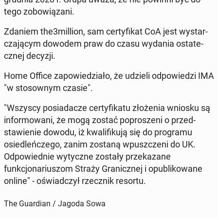
tego zobow­iązani.
Zdaniem the3million, sam cer­ty­fikat CoA jest wystar­
cza­ją­cym dowodem praw do czasu wydania os­tate­
cznej decyzji.
Home Office za­powiedzi­ało, że udzieli odpowiedzi IMA
"w stosownym czasie".
"Wszyscy posi­adacze cer­ty­fikatu złoże­nia wniosku są
in­for­mowani, że mogą zostać poproszeni o przed­
staw­ie­nie dowodu, iż kwal­i­fiku­ją się do pro­gra­mu
osiedleńczego, zanim zostaną wpuszczeni do UK.
Odpowied­nie wyty­czne zostały przekazane
funkcjonar­ius­zom Straży Granicznej i op­ub­likowane
online" - oświad­czył rzecznik resortu.
The Guardian / Jagoda Sowa