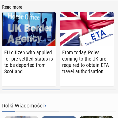
Read more
EU citizen who applied
From today, Poles
for pre-settled status is
coming to the UK are
to be de­port­ed from
re­quired to obtain ETA
Scot­land
travel au­tho­ri­sa­tion
›
Rolki Wiadomości