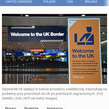
UNITED KINGDOM
POLAND
USA
IRELAND
Obywatele UE będący w trakcie procedury osiedleńczej, napotykają na
problemy przy powrotach do UK po podróżach zagranicznych. (Fot.
DANIEL LEAL/AFP via Getty Images)
Prawo
Podróże
Imigracja