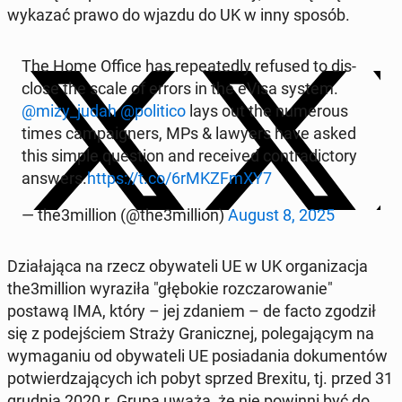
wykazać prawo do wjazdu do UK w inny sposób.
The Home Office has re­peat­ed­ly refused to dis­
close the scale of errors in the eVisa system.
@mizy_judah
@politi­co
lays out the nu­mer­ous
times cam­paign­ers, MPs & lawyers have asked
this simple ques­tion and re­ceived con­tra­dic­to­ry
answers.
https://t.co/6rMKZFmXY7
— the3million (@the3million)
August 8, 2025
Dzi­ała­ją­ca na rzecz oby­wa­teli UE w UK or­ga­ni­za­c­ja
the3million wyraz­iła "głębok­ie rozczarowanie"
postawą IMA, który – jej zdaniem – de facto zgodził
się z pode­jś­ciem Straży Granicznej, pole­ga­ją­cym na
wyma­ganiu od oby­wa­teli UE posi­ada­nia doku­men­tów
potwierdza­ją­cych ich pobyt sprzed Brexitu, tj. przed 31
grudnia 2020 r. Grupa uważa, że nie powinni być do