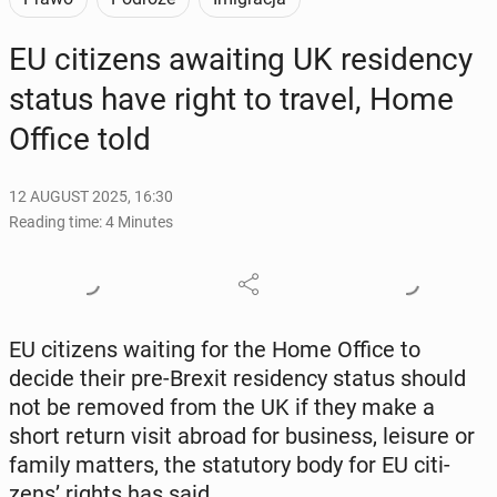
EU cit­i­zens await­ing UK res­i­den­cy
status have right to travel, Home
Office told
12 AUGUST 2025, 16:30
Reading time: 4 Minutes
EU cit­i­zens waiting for the Home Office to
decide their pre-Brexit res­i­den­cy status should
not be removed from the UK if they make a
short return visit abroad for busi­ness, leisure or
family matters, the statu­to­ry body for EU cit­i­
zens’ rights has said.