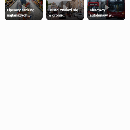
Lipcowy ranking
Bristol znalazł się
Kierowcy
najtańszych
w gronie
autobusów w
supermarketów
najlepszych
Londynie
kierunków podróży
zapowiadają strajki
na świecie