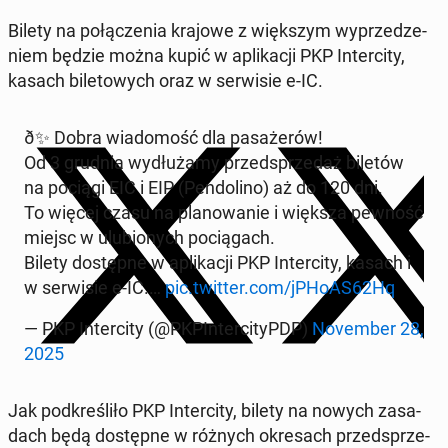
Bilety na po­łą­cze­nia krajowe z więk­szym wy­prze­dze­
niem będzie można kupić w apli­ka­cji PKP In­ter­ci­ty,
kasach bi­le­to­wych oraz w ser­wi­sie e-IC.
ð✨ Dobra wia­do­mość dla pa­sa­że­rów!
Od 3 grudnia wy­dłu­ża­my przed­sprze­daż biletów
na pociągi EIC i EIP (Pen­do­li­no) aż do 120 dni.
To więcej czasu na pla­no­wa­nie i większa pewność
miejsc w ulu­bio­nych po­cią­gach.
Bilety do­stęp­ne w apli­ka­cji PKP In­ter­ci­ty, kasach i
w ser­wi­sie e-IC.…
pic.twitter.com/jPHoAS62Hq
— PKP In­ter­ci­ty (@PKPIn­ter­ci­tyPDP)
No­vem­ber 28,
2025
Jak pod­kre­śli­ło PKP In­ter­ci­ty, bilety na nowych za­sa­
dach będą do­stęp­ne w różnych okre­sach przed­sprze­