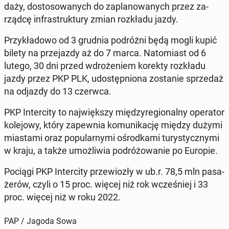
da­ży, do­sto­so­wa­nych do za­pla­no­wa­nych przez za­
rząd­cę in­fra­struk­tu­ry zmian roz­kła­du jazdy.
Przy­kła­do­wo od 3 grudnia po­dróż­ni będą mogli kupić
bilety na prze­jaz­dy aż do 7 marca. Na­to­miast od 6
lutego, 30 dni przed wdro­że­niem korekty roz­kła­du
jazdy przez PKP PLK, udo­stęp­nio­na zo­sta­nie sprze­daż
na odjazdy do 13 czerwca.
PKP In­ter­ci­ty to naj­więk­szy mię­dzy­re­gio­nal­ny ope­ra­tor
ko­le­jo­wy, który za­pew­nia ko­mu­ni­ka­cję między dużymi
mia­sta­mi oraz po­pu­lar­ny­mi ośrod­ka­mi tu­ry­stycz­ny­mi
w kraju, a także umoż­li­wia po­dró­żo­wa­nie po Europie.
Pociągi PKP In­ter­ci­ty prze­wio­zły w ub.r. 78,5 mln pa­sa­
że­rów, czyli o 15 proc. więcej niż rok wcze­śniej i 33
proc. więcej niż w roku 2022.
PAP / Jagoda Sowa