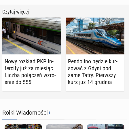
Czytaj więcej
Nowy rozkład PKP In­
Pen­do­li­no będzie kur­
ter­ci­ty już za miesiąc.
so­wać z Gdyni pod
Liczba po­łą­czeń wzro­
same Tatry. Pierw­szy
śnie do 555
kurs już 14 grudnia
›
Rolki Wiadomości