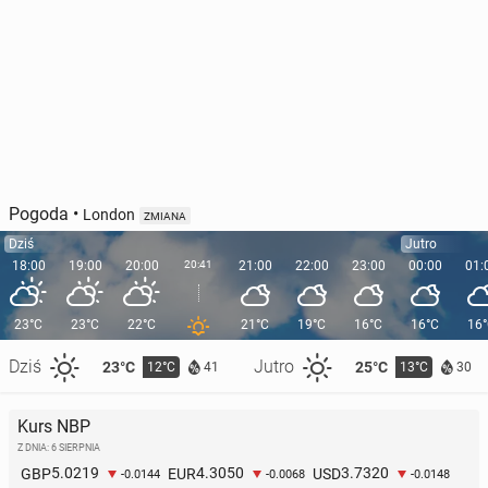
Pogoda
•
London
ZMIANA
Dziś
Jutro
18:00
19:00
20:00
20:41
21:00
22:00
23:00
00:00
01:
23°C
23°C
22°C
21°C
19°C
16°C
16°C
16
Dziś
Jutro
23°C
25°C
12°C
13°C
41
30
Kurs NBP
Z DNIA: 6 SIERPNIA
5.0219
4.3050
3.7320
GBP
EUR
USD
-0.0144
-0.0068
-0.0148