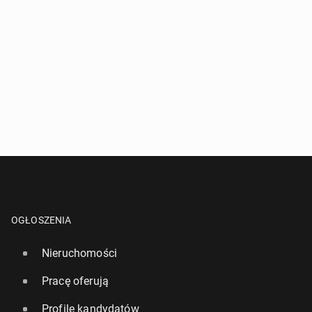
OGŁOSZENIA
Nieruchomości
Pracę oferują
Profile kandydatów