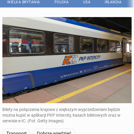
WIELKA BRYTANIA
POLSKA
USA
IRLANDIA
Bilety na połączenia krajowe z większym wyprzedzeniem będzie
można kupić w aplikacji PKP Intercity, kasach biletowych oraz w
serwisie e-IC. (Fot. Getty Images)
Transport
Dobrze wiedzieć