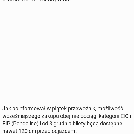
Jak po­in­for­mo­wał w piątek prze­woź­nik, moż­li­wość
wcze­śniej­sze­go zakupu obejmie pociągi ka­te­go­rii EIC i
EIP (Pen­do­li­no) i od 3 grudnia bilety będą do­stęp­ne
nawet 120 dni przed od­jaz­dem.