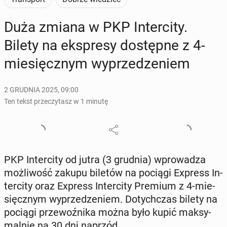
Duża zmiana w PKP In­ter­ci­ty.
Bilety na eks­pre­sy do­stęp­ne z 4-
mie­sięcz­nym wy­prze­dze­niem
2 GRUDNIA 2025, 09:00
Ten tekst przeczytasz w 1 minutę
PKP In­ter­ci­ty od jutra (3 grudnia) wpro­wa­dza
moż­li­wość zakupu biletów na pociągi Express In­
ter­ci­ty oraz Express In­ter­ci­ty Premium z 4-mie­
sięcz­nym wy­prze­dze­niem. Do­tych­czas bilety na
pociągi prze­woź­ni­ka można było kupić mak­sy­
mal­nie na 30 dni naprzód.