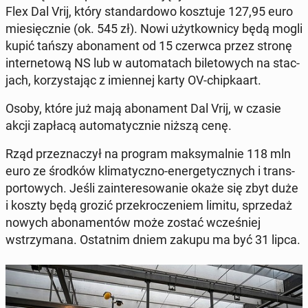
Flex Dal Vrij, który stan­dar­d­owo kosz­tu­je 127,95 euro
miesięcznie (ok. 545 zł). Nowi użytkown­i­cy będą mogli
kupić tańszy abona­ment od 15 czerwca przez stronę
in­ter­ne­tową NS lub w au­tomat­ach bile­towych na stac­
jach, ko­rzys­ta­jąc z imi­en­nej karty OV-chip­kaart.
Osoby, które już mają abona­ment Dal Vrij, w czasie
akcji zapłacą au­tomaty­cznie niższą cenę.
Rząd przez­naczył na program maksy­mal­nie 118 mln
euro ze środków kli­maty­czno-en­er­gety­cznych i trans­
portowych. Jeśli zain­tere­sowanie okaże się zbyt duże
i koszty będą grozić przekrocze­niem limitu, sprzedaż
nowych abona­men­tów może zostać wcześniej
wstrzy­mana. Os­tat­nim dniem zakupu ma być 31 lipca.