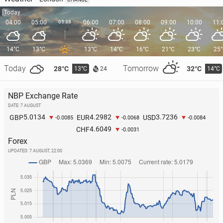
Today
04:00
05:00
05:35
06:00
07:00
08:00
09:00
10:00
11:
14°C
13°C
13°C
14°C
16°C
21°C
23°C
25
Today
Tomorrow
28°C
32°C
13°C
14°C
24
NBP Exchange Rate
DATE: 7 AUGUST
5.0134
4.2982
3.7236
GBP
EUR
USD
-0.0085
-0.0068
-0.0084
4.6049
CHF
-0.0031
Forex
UPDATED:
7 AUGUST, 22:00