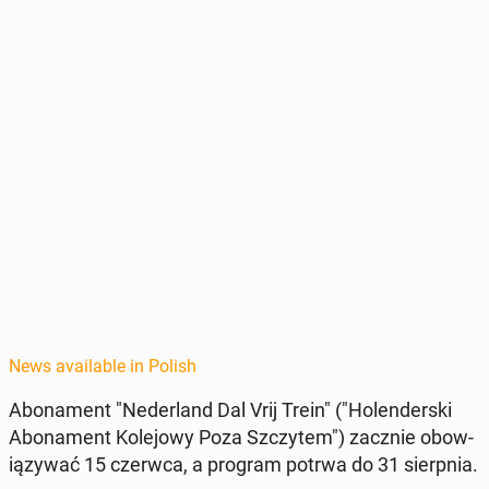
News available in Polish
Abona­ment "Ned­er­land Dal Vrij Trein" ("Holen­der­s­ki
Abona­ment Kole­jowy Poza Szczytem") zacznie obow­
iązy­wać 15 czerwca, a program potrwa do 31 sierp­nia.