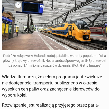
Podróże kole­jowe w Holandii notują sta­bilne wzrosty pop­u­larnoś­ci, a
główny krajowy prze­woźnik Ned­er­landse Spoor­we­gen (NS) prze­wozi
już ponad 1,1 miliona pasażerów dzi­en­nie. (Fot. Getty Images)
Władze tłu­maczą, że celem pro­gra­mu jest zwięk­sze­
nie dostęp­noś­ci trans­portu pub­licznego w okresie
wyso­kich cen paliw oraz zachęce­nie kierow­ców do
wyboru kolei.
Rozwiązanie jest re­al­iza­cją przyjętego przez par­la­