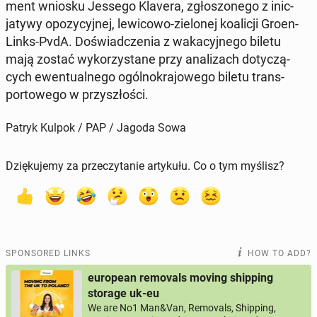
ment wniosku Jessego Klavera, zgłos­zonego z in­ic­
jaty­wy opozy­cyjnej, lewicowo-zielonej koal­icji Groen­
Links-PvdA. Doświad­czenia z waka­cyjnego biletu
mają zostać wyko­rzys­tane przy anal­izach doty­czą­
cych ewen­tu­al­nego ogól­nokra­jowego biletu trans­
portowego w przyszłoś­ci.
Patryk Kulpok / PAP / Jagoda Sowa
Dziękujemy za przeczytanie artykułu. Co o tym myślisz?
SPONSORED LINKS
HOW TO ADD?
european removals moving shipping
storage uk-eu
We are No1 Man&Van, Removals, Shipping,