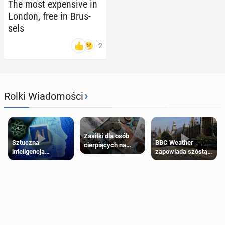
The most ex­pen­sive in
London, free in Brus­
sels
2
›
Rolki Wiadomości
Zasiłki dla osób
Sztuczna
BBC Weather
cierpiących na
inteligencja
zapowiada szóstą
schorzenia
próbowała oszukać
falę upałów w
psychiczne
człowieka
Londynie