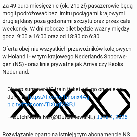
Za 49 euro miesięcznie (ok. 210 zł) pasażerowie będą
mogli po­dróżować bez limitu pociąga­mi kra­jowy­mi
drugiej klasy poza godz­i­na­mi szczytu oraz przez całe
week­endy. W dni robocze bilet będzie ważny między
godz. 9:00 a 16:00 oraz od 18:30 do 6:30.
Oferta obejmie wszys­t­kich prze­woźników kole­jowych
w Holandii - w tym kra­jowego Ned­er­lands Spoor­we­
gen (NS) - oraz linie pry­watne jak Arriva czy Keolis
Ned­er­land.
Cheap summer NS train ticket will go on sale on
June 15
https://t.co/oy1monx4Ag
pic.twitter.com/TlXuqlW3PJ
— Dutch­News.NL (@Dutch­NewsNL)
June 4, 2026
Rozwiązanie oparto na ist­nieją­cym abona­men­cie NS