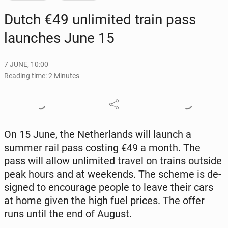
Dutch €49 un­lim­it­ed train pass
launch­es June 15
7 JUNE, 10:00
Reading time: 2 Minutes
On 15 June, the Nether­lands will launch a
summer rail pass costing €49 a month. The
pass will allow un­lim­it­ed travel on trains outside
peak hours and at week­ends. The scheme is de­
signed to en­cour­age people to leave their cars
at home given the high fuel prices. The offer
runs until the end of August.