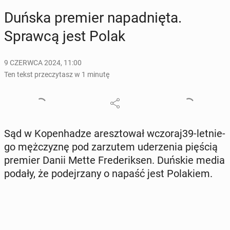
Duńska premier na­pad­nię­ta.
Sprawcą jest Polak
9 CZERWCA 2024, 11:00
Ten tekst przeczytasz w 1 minutę
Sąd w Ko­pen­ha­dze aresz­to­wał wczoraj39-let­nie­
go męż­czy­znę pod za­rzu­tem ude­rze­nia pięścią
premier Danii Mette Fre­de­rik­sen. Duńskie media
podały, że po­dej­rza­ny o napaść jest Po­la­kiem.