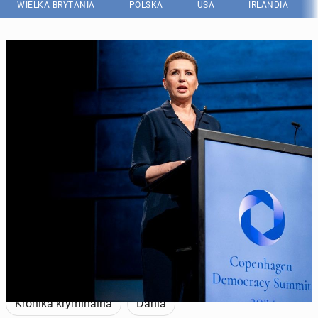
WIELKA BRYTANIA
POLSKA
USA
IRLANDIA
Duńska premier najwyraźniej potrzebuje lepszej ochrony... (Fot. IDA
MARIE ODGAARD/Ritzau Scanpix/AFP via Getty Images)
Kronika kryminalna
Dania