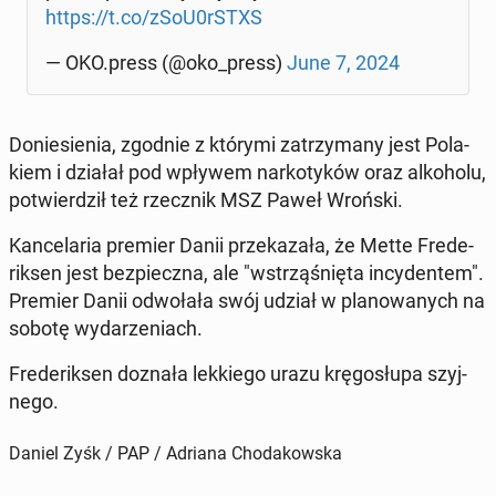
https://t.co/zSoU0rSTXS
— OKO.press (@oko_press)
June 7, 2024
Do­nie­sie­nia, zgodnie z którymi za­trzy­ma­ny jest Po­la­
kiem i działał pod wpływem nar­ko­ty­ków oraz al­ko­ho­lu,
po­twier­dził też rzecz­nik MSZ Paweł Wroński.
Kan­ce­la­ria premier Danii prze­ka­za­ła, że Mette Fre­de­
rik­sen jest bez­piecz­na, ale "wstrzą­śnię­ta in­cy­den­tem".
Premier Danii od­wo­ła­ła swój udział w pla­no­wa­nych na
sobotę wy­da­rze­niach.
Fre­de­rik­sen doznała lek­kie­go urazu krę­go­słu­pa szyj­
ne­go.
Daniel Zyśk / PAP / Adriana Chodakowska