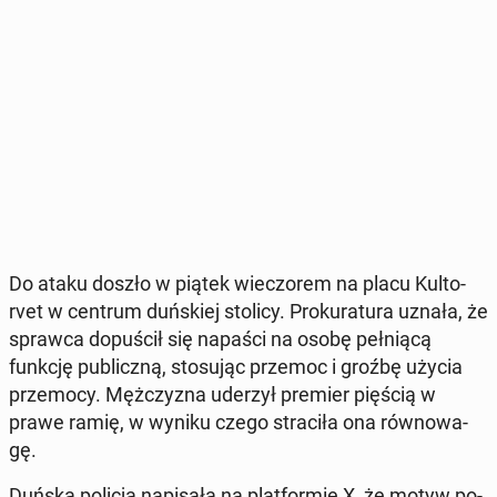
Do ataku doszło w piątek wie­czo­rem na placu Kul­to­
rvet w centrum duń­skiej stolicy. Pro­ku­ra­tu­ra uznała, że
sprawca do­pu­ścił się napaści na osobę peł­nią­cą
funkcję pu­blicz­ną, sto­su­jąc przemoc i groźbę użycia
prze­mo­cy. Męż­czy­zna uderzył premier pięścią w
prawe ramię, w wyniku czego stra­ci­ła ona rów­no­wa­
gę.
Duńska policja na­pi­sa­ła na plat­for­mie X, że motyw po­