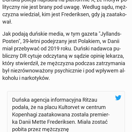
li­tycz­ny nie jest brany pod uwagę. Według sądu, męż­
czy­zna wie­dział, kim jest Fre­de­rik­sen, gdy ją za­ata­ko­
wał.
Jak podają duńskie media, w tym gazeta "Jyl­lands-
Posten", 39-letni po­dej­rza­ny jest Po­la­kiem, w Danii
miał prze­by­wać od 2019 roku. Duński nadawca pu­
blicz­ny DR cytuje od­czy­ta­ną w sądzie opinię lekarza,
który stwier­dził, że męż­czy­zna podczas za­trzy­ma­nia
był nie­zrów­no­wa­żo­ny psy­chicz­nie i pod wpływem al­
ko­ho­lu i nar­ko­ty­ków.
Duńska agencja in­for­ma­cyj­na Ritzau
podała, że na placu Kul­to­rvet w centrum
Ko­pen­ha­gi za­ata­ko­wa­na została pre­mier­
ka Danii Mette Fre­de­rik­sen. Miała zostać
pobita przez męż­czy­znę