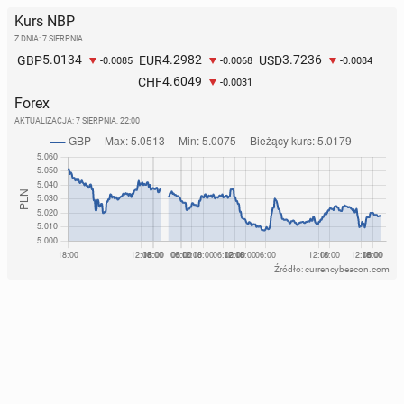
Kurs NBP
Z DNIA: 7 SIERPNIA
5.0134
4.2982
3.7236
GBP
EUR
USD
-0.0085
-0.0068
-0.0084
4.6049
CHF
-0.0031
Forex
AKTUALIZACJA:
7 SIERPNIA, 22:00
Źródło: currencybeacon.com