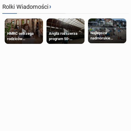
›
Rolki Wiadomości
Najlepsze
HMRC ostrzega
Anglia rozszerza
nadmorskie
rodziców
program 50-
miasteczko blisko
pobierających Child
procentowych
Londynu
Benefit. Mogą być
zniżek kolejowych
zobowiązani do
na 18-latków
zwrotu zasiłku