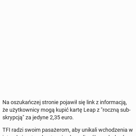
Na oszu­kań­czej stronie pojawił się link z in­for­ma­cją,
że użyt­kow­ni­cy mogą kupić kartę Leap z "roczną sub­
skryp­cją" za jedyne 2,35 euro.
TFI radzi swoim pa­sa­że­rom, aby unikali wcho­dze­nia w