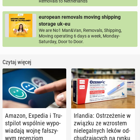
Removals to Netherlands
european removals moving shipping
storage uk-eu
We are No1 Man&Van, Removals, Shipping,
Moving operating 6 days a week, Monday-
Saturday, Door to Door.
Czytaj więcej
Amazon, Expedia i Tru­
Ir­lan­dia: Ostrze­że­nie w
st­pi­lot wspól­nie wy­po­
związku ze wzro­stem
wia­da­ją wojnę fał­szy­
nie­le­gal­nych leków od­
wym re­cen­zjom
chu­dza­ją­cych na rynku