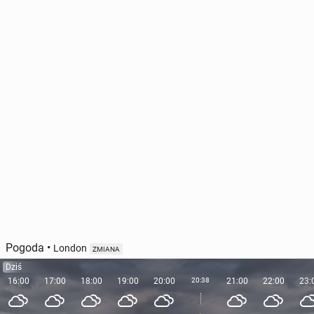
Pogoda
•
London
ZMIANA
Dziś
16:00
17:00
18:00
19:00
20:00
20:38
21:00
22:00
23: