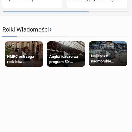
›
Rolki Wiadomości
Najlepsze
HMRC ostrzega
Anglia rozszerza
nadmorskie
rodziców
program 50-
miasteczko blisko
pobierających Child
procentowych
Londynu
Benefit. Mogą być
zniżek kolejowych
zobowiązani do
na 18-latków
zwrotu zasiłku