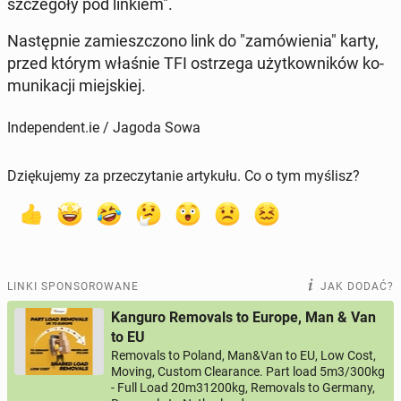
szcze­gó­ły pod linkiem".
Na­stęp­nie za­miesz­czo­no link do "za­mó­wie­nia" karty,
przed którym właśnie TFI ostrze­ga użyt­kow­ni­ków ko­
mu­ni­ka­cji miej­skiej.
Independent.ie / Jagoda Sowa
Dziękujemy za przeczytanie artykułu. Co o tym myślisz?
LINKI SPONSOROWANE
JAK DODAĆ?
Kanguro Removals to Europe, Man & Van
to EU
Removals to Poland, Man&Van to EU, Low Cost,
Moving, Custom Clearance. Part load 5m3/300kg
- Full Load 20m31200kg, Removals to Germany,