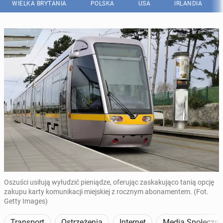
WIELKA BRYTANIA
POLSKA
USA
IRLANDIA
Oszuści usiłują wyłudzić pieniądze, oferując zaskakująco tanią opcję
zakupu karty komunikacji miejskiej z rocznym abonamentem. (Fot.
Getty Images)
Transport
Ostrzeżenia
Internet
Media Społeczn