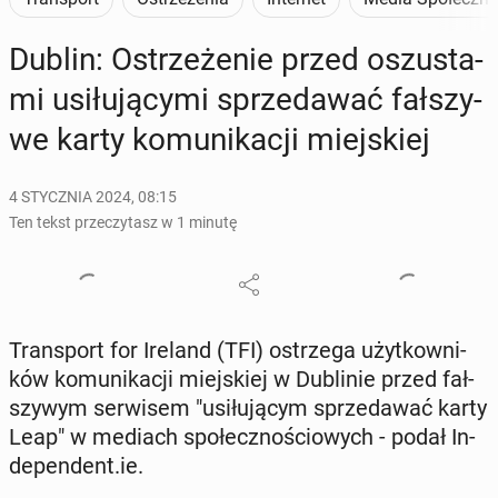
Dublin: Ostrze­że­nie przed oszu­sta­
mi usi­łu­ją­cy­mi sprze­da­wać fał­szy­
we karty ko­mu­ni­ka­cji miej­skiej
4 STYCZNIA 2024, 08:15
Ten tekst przeczytasz w 1 minutę
Trans­port for Ireland (TFI) ostrze­ga użyt­kow­ni­
ków ko­mu­ni­ka­cji miej­skiej w Du­bli­nie przed fał­
szy­wym ser­wi­sem "usi­łu­ją­cym sprze­da­wać karty
Leap" w mediach spo­łecz­no­ścio­wych - podał In­
de­pen­dent.ie.