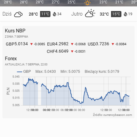
28°C
28°C
28°C
27°C
25°C
23°C
21°C
20
Dziś
Jutro
28°C
32°C
11°C
15°C
34
19
Kurs NBP
Z DNIA: 7 SIERPNIA
5.0134
4.2982
3.7236
GBP
EUR
USD
-0.0085
-0.0068
-0.0084
4.6049
CHF
-0.0031
Forex
AKTUALIZACJA:
7 SIERPNIA, 22:00
Źródło: currencybeacon.com