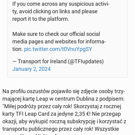
If you come across any su­spi­cio­us ac­ti­vi­
ty, avoid clic­king on links and please
report it to the plat­form.
Make sure to check our of­fi­cial social
media pages and we­bsi­tes for in­for­ma­
tion.
pic.twitter.com/t0VnuYpg­SY
— Trans­port for Ireland (@TFIup­da­tes)
January 2, 2024
Na profilu oszu­stów po­ja­wi­ło się zdjęcie osoby trzy­
ma­ją­cej kartę Leap w centrum Dublina z pod­pi­sem:
"Miłej podróży przez cały rok! Sko­rzy­staj z rocznej
karty TFI Leap Card za jedyne 2,35 €! Nie przegap
okazji, aby wykupić roczną sub­skryp­cję i ko­rzy­stać z
trans­por­tu pu­blicz­ne­go przez cały rok! Wszyst­kie