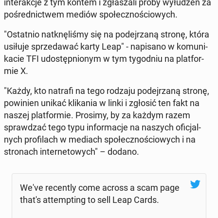
in­te­rak­cje z tym kontem i zgła­sza­li próby wy­łu­dzeń za
po­śred­nic­twem mediów spo­łecz­no­ścio­wych.
"Ostat­nio na­tknę­li­śmy się na po­dej­rza­ną stronę, która
usiłuje sprze­da­wać karty Leap" - na­pi­sa­no w ko­mu­ni­
ka­cie TFI udo­stęp­nio­nym w tym ty­go­dniu na plat­for­
mie X.
"Każdy, kto natrafi na tego rodzaju po­dej­rza­ną stronę,
po­wi­nien unikać kli­ka­nia w linki i zgłosić ten fakt na
naszej plat­for­mie. Prosimy, by za każdym razem
spraw­dzać tego typu in­for­ma­cje na naszych ofi­cjal­
nych pro­fi­lach w mediach spo­łecz­no­ścio­wych i na
stro­nach in­ter­ne­to­wych" – dodano.
We've re­cen­tly come across a scam page
that's at­temp­ting to sell Leap Cards.