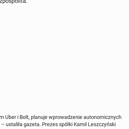
pospoli­ta."
rm Uber i Bolt, planuje wprowadze­nie au­to­nom­icznych
 – ustal­iła gazeta. Prezes spółki Kamil Leszczyńs­ki