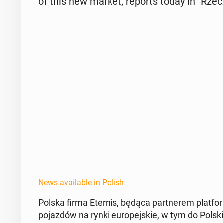
of this new market, reports today in "Rzecz­
News available in Polish
Polska firma Eternis, będąca part­nerem plat­fo
po­jazdów na rynki eu­rope­jskie, w tym do Polski