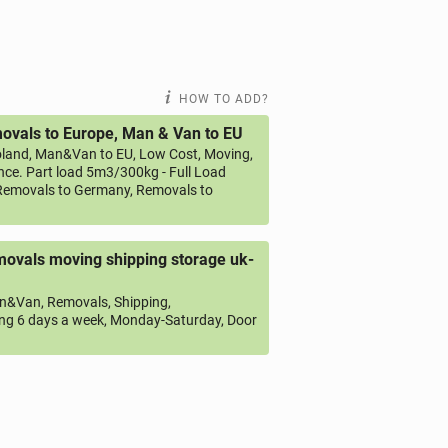
HOW TO ADD?
vals to Europe, Man & Van to EU
land, Man&Van to EU, Low Cost, Moving,
ce. Part load 5m3/300kg - Full Load
emovals to Germany, Removals to
ovals moving shipping storage uk-
&Van, Removals, Shipping,
ng 6 days a week, Monday-Saturday, Door