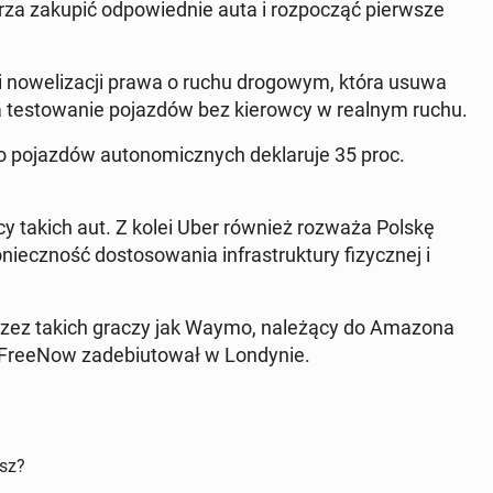
erza zakupić odpowied­nie auta i rozpocząć pier­wsze
ęki now­eliza­cji prawa o ruchu dro­gowym, która usuwa
wia testowanie po­jazdów bez kierow­cy w realnym ruchu.
do po­jazdów au­to­nom­icznych deklaru­je 35 proc.
cy takich aut. Z kolei Uber również rozważa Polskę
ieczność dos­tosowa­nia in­fra­struk­tu­ry fizy­cznej i
rzez takich graczy jak Waymo, należą­cy do Amazona
FreeNow zade­bi­u­tował w Lon­dynie.
isz?