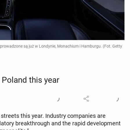
rowadzone są już w Londynie, Monachium i Hamburgu. (Fot. Getty
n Poland this year
reets this year. In­dus­try com­pa­nies are
­la­to­ry break­through and the rapid de­vel­op­ment