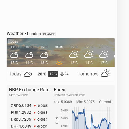
Weather
•
London
CHANGE
Today
03:00
04:00
05:00
05:35
06:00
07:00
08:00
09:00
15°C
14°C
13°C
12°C
14°C
17°C
21°C
Today
Tomorrow
28°C
32°C
12°C
1
24
NBP Exchange Rate
Forex
DATE: 7 AUGUST
UPDATED:
7 AUGUST, 22:00
5.0134
GBP
-0.0085
4.2982
EUR
-0.0068
3.7236
USD
-0.0084
4.6049
CHF
-0.0031