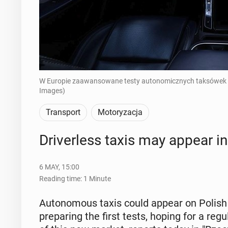
W Europie zaawansowane testy autonomicznych taksówek p
Images)
Transport
Motoryzacja
Dri­ver­less taxis may appear i
6 MAY, 15:00
Reading time: 1 Minute
Au­tonomous taxis could appear on Polish st
prepar­ing the first tests, hoping for a reg­u