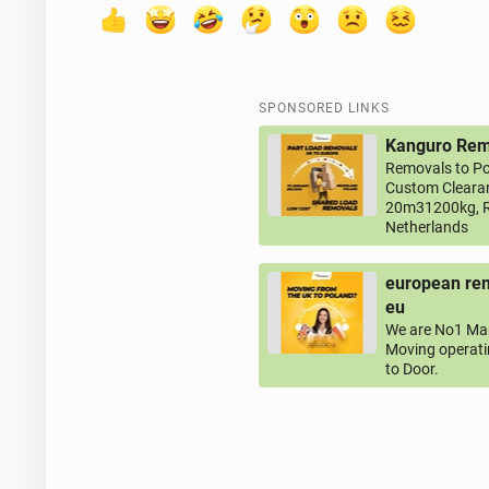
SPONSORED LINKS
Kanguro Remo
Removals to Po
Custom Clearan
20m31200kg, R
Netherlands
european rem
eu
We are No1 Man
Moving operati
to Door.