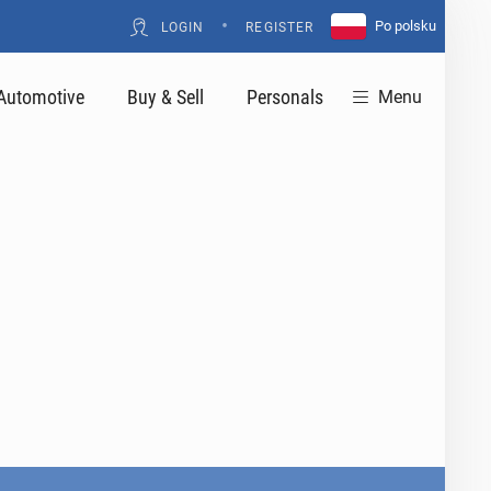
•
Po polsku
LOGIN
REGISTER
Automotive
Buy & Sell
Personals
Menu