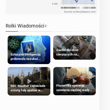
Source: currencybeacon.com
›
Rolki Wiadomości
Zasiłki dla osób
cierpiących na
Sztuczna inteligencja
schorzenia psychiczne
próbowała oszukać
człowieka
Pionierska operacja
BBC Weather zapowiada
usunięcia ciężkiej wady
szóstą falę upałów w
wrodzonej płodu w łonie
Londynie
matki