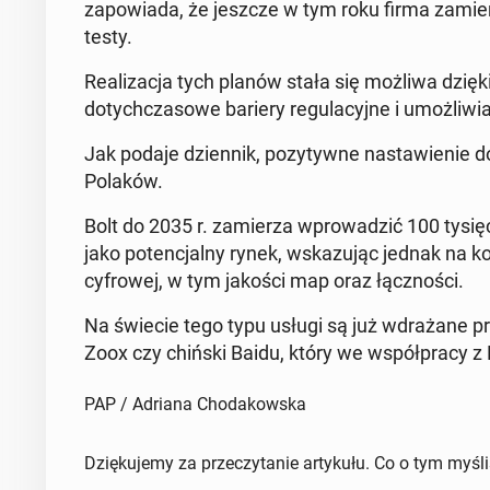
za­powia­da, że jeszcze w tym roku firma za­mi
testy.
Re­al­iza­c­ja tych planów stała się możliwa dzi
doty­chcza­sowe bariery reg­u­la­cyjne i umożli­
Jak podaje dzi­en­nik, pozy­ty­wne nastaw­ie­nie 
Polaków.
Bolt do 2035 r. za­mierza wprowadz­ić 100 tysię
jako po­tenc­jal­ny rynek, wskazu­jąc jednak na kon
cyfrowej, w tym jakości map oraz łącznoś­ci.
Na świecie tego typu usługi są już wdrażane p
Zoox czy chiński Baidu, który we współpra­cy z 
PAP / Adriana Chodakowska
Dziękujemy za przeczytanie artykułu. Co o tym myśl