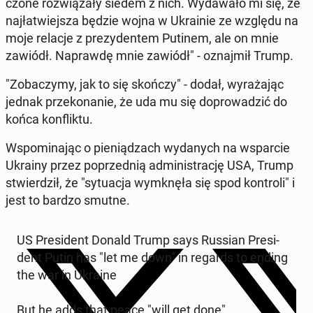
czo­ne roz­wią­za­ły siedem z nich. Wy­da­wa­ło mi się, że
naj­ła­twiej­sza będzie wojna w Ukra­inie ze względu na
moje relacje z pre­zy­den­tem Putinem, ale on mnie
zawiódł. Na­praw­dę mnie zawiódł" - oznaj­mił Trump.
"Zo­ba­czy­my, jak to się skończy" - dodał, wy­ra­ża­jąc
jednak prze­ko­na­nie, że uda mu się do­pro­wa­dzić do
końca kon­flik­tu.
Wspo­mi­na­jąc o pie­nią­dzach wy­da­nych na wspar­cie
Ukrainy przez po­przed­nią ad­mi­ni­stra­cję USA, Trump
stwier­dził, że "sy­tu­acja wy­mknę­ła się spod kon­tro­li" i
jest to bardzo smutne.
US Pre­si­dent Donald Trump says Russian Pre­si­
dent Putin has "let me down" in regards to ending
the war in Ukraine
But he adds that peace "will get done"