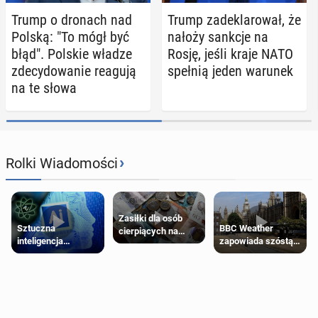
Trump o dronach nad
Trump za­de­kla­ro­wał, że
Polską: "To mógł być
nałoży sankcje na
błąd". Polskie władze
Rosję, jeśli kraje NATO
zde­cy­do­wa­nie reagują
spełnią jeden warunek
na te słowa
›
Rolki Wiadomości
Zasiłki dla osób
Sztuczna
BBC Weather
cierpiących na
inteligencja
zapowiada szóstą
schorzenia
próbowała oszukać
falę upałów w
psychiczne
człowieka
Londynie