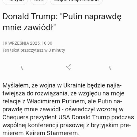
Donald Trump: "Putin na­praw­dę
mnie zawiódł"
19 WRZEŚNIA 2025, 10:30
Ten tekst przeczytasz w 3 minuty
My­śla­łem, że wojna w Ukra­inie będzie naj­ła­
twiej­sza do roz­wią­za­nia, ze względu na moje
relacje z Wła­di­mi­rem Putinem, ale Putin na­
praw­dę mnie zawiódł - oświad­czył wczoraj w
Che­qu­ers pre­zy­dent USA Donald Trump podczas
wspól­nej kon­fe­ren­cji pra­so­wej z bry­tyj­skim pre­
mie­rem Keirem Star­me­rem.