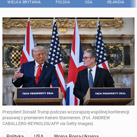
WIELKA BRYTANIA
POLSKA
USA
IRLANDIA
Prezydent Donald Trump podczas wczorajszej wspólnej konferencji
prasowej z premierem Keirem Starmerem. (Fot. ANDREW
CABALLERO-REYNOLDS/AFP via Getty Images)
Polityka
USA
Wojna Rosja-Ukraina