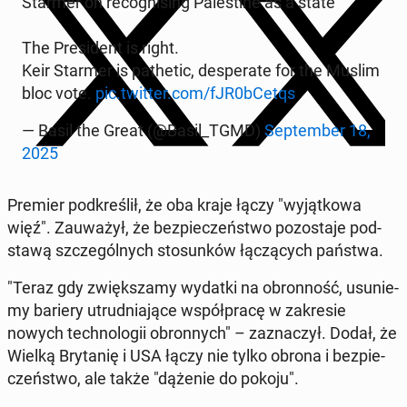
Starmer on re­co­gni­sing Pa­le­sti­ne as a state
The Pre­si­dent is right.
Keir Starmer is pa­the­tic, de­spe­ra­te for the Muslim
bloc vote.
pic.twitter.com/fJR0bCetqs
— Basil the Great (@Basil_TGMD)
Sep­tem­ber 18,
2025
Premier pod­kre­ślił, że oba kraje łączy "wy­jąt­ko­wa
więź". Za­uwa­żył, że bez­pie­czeń­stwo po­zo­sta­je pod­
sta­wą szcze­gól­nych sto­sun­ków łą­czą­cych państwa.
"Teraz gdy zwięk­sza­my wydatki na obron­ność, usu­nie­
my bariery utrud­nia­ją­ce współ­pra­cę w za­kre­sie
nowych tech­no­lo­gii obron­nych" – za­zna­czył. Dodał, że
Wielką Bry­ta­nię i USA łączy nie tylko obrona i bez­pie­
czeń­stwo, ale także "dążenie do pokoju".