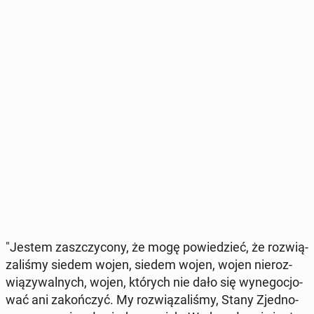
"Jestem za­szczy­co­ny, że mogę po­wie­dzieć, że roz­wią­
za­li­śmy siedem wojen, siedem wojen, wojen nie­roz­
wią­zy­wal­nych, wojen, których nie dało się wy­ne­go­cjo­
wać ani za­koń­czyć. My roz­wią­za­li­śmy, Stany Zjed­no­