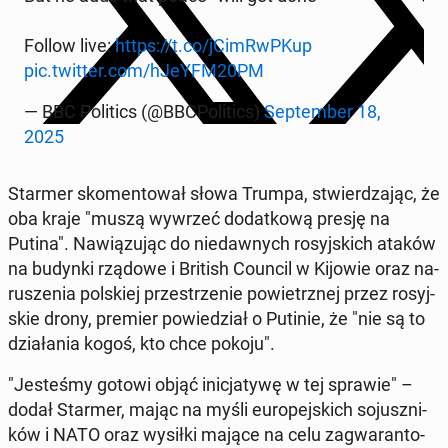
Follow live:
https://t.co/jCimRwP­Kup
pic.twitter.com/hJeYFM20PM
— BBC Po­li­tics (@BBC­Po­li­tics)
Sep­tem­ber 18,
2025
Starmer sko­men­to­wał słowa Trumpa, stwier­dza­jąc, że
oba kraje "muszą wywrzeć do­dat­ko­wą presję na
Putina". Na­wią­zu­jąc do nie­daw­nych ro­syj­skich ataków
na budynki rządowe i British Council w Kijowie oraz na­
ru­sze­nia pol­skiej prze­strze­nie po­wietrz­nej przez ro­syj­
skie drony, premier po­wie­dział o Putinie, że "nie są to
dzia­ła­nia kogoś, kto chce pokoju".
"Je­ste­śmy gotowi objąć ini­cja­ty­wę w tej sprawie" –
dodał Starmer, mając na myśli eu­ro­pej­skich so­jusz­ni­
ków i NATO oraz wysiłki mające na celu za­gwa­ran­to­