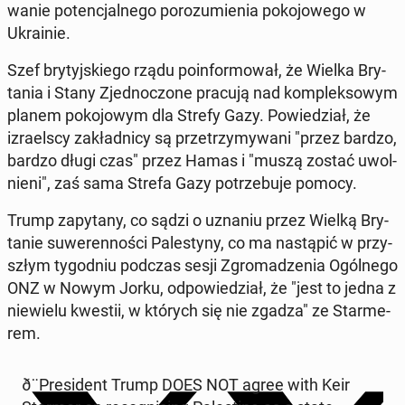
wa­nie po­ten­cjal­ne­go po­ro­zu­mie­nia po­ko­jo­we­go w
Ukra­inie.
Szef bry­tyj­skie­go rządu po­in­for­mo­wał, że Wielka Bry­
ta­nia i Stany Zjed­no­czo­ne pracują nad kom­plek­so­wym
planem po­ko­jo­wym dla Strefy Gazy. Po­wie­dział, że
izra­el­scy za­kład­ni­cy są prze­trzy­my­wa­ni "przez bardzo,
bardzo długi czas" przez Hamas i "muszą zostać uwol­
nie­ni", zaś sama Strefa Gazy po­trze­bu­je pomocy.
Trump za­py­ta­ny, co sądzi o uznaniu przez Wielką Bry­
ta­nie su­we­ren­no­ści Pa­le­sty­ny, co ma na­stą­pić w przy­
szłym ty­go­dniu podczas sesji Zgro­ma­dze­nia Ogól­ne­go
ONZ w Nowym Jorku, od­po­wie­dział, że "jest to jedna z
nie­wie­lu kwestii, w których się nie zgadza" ze Star­me­
rem.
ð¨Pre­si­dent Trump DOES NOT agree with Keir