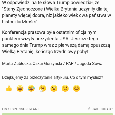
W od­po­wie­dzi na te słowa Trump po­wie­dział, że
"Stany Zjed­no­czo­ne i Wielka Bry­ta­nia uczy­ni­ły dla tej
planety więcej dobra, niż ja­kie­kol­wiek dwa państwa w
hi­sto­rii ludz­ko­ści".
Kon­fe­ren­cja prasowa była ostat­nim ofi­cjal­nym
punktem wizyty pre­zy­den­ta USA. Jeszcze tego
samego dnia Trump wraz z pierw­szą damą opusz­czą
Wielką Bry­ta­nię, kończąc trzy­dnio­wy pobyt.
Marta Zabłocka, Oskar Górzyński / PAP / Jagoda Sowa
Dziękujemy za przeczytanie artykułu. Co o tym myślisz?
LINKI SPONSOROWANE
JAK DODAĆ?