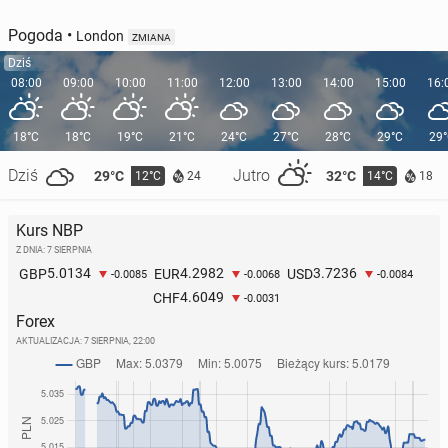
Pogoda
•
London
ZMIANA
Dziś
08:00
09:00
10:00
11:00
12:00
13:00
14:00
15:00
16:
18°C
18°C
19°C
21°C
24°C
27°C
28°C
29°C
29
Dziś
Jutro
29°C
32°C
12°C
14°C
24
18
Kurs NBP
Z DNIA: 7 SIERPNIA
5.0134
4.2982
3.7236
GBP
EUR
USD
-0.0085
-0.0068
-0.0084
4.6049
CHF
-0.0031
Forex
AKTUALIZACJA:
7 SIERPNIA, 22:00