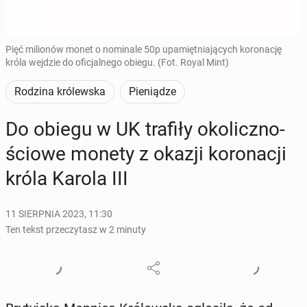
Pięć milionów monet o nominale 50p upamiętniających koronację
króla wejdzie do oficjalnego obiegu. (Fot. Royal Mint)
Rodzina królewska
Pieniądze
Do obiegu w UK trafiły oko­licz­no­
ścio­we monety z okazji ko­ro­na­cji
króla Karola III
11 SIERPNIA 2023, 11:30
Ten tekst przeczytasz w 2 minuty