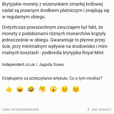
Bry­tyj­skie monety z wi­ze­run­kiem zmarłej kró­lo­wej
nadal są prawnym środ­kiem płat­ni­czym i znaj­du­ją się
w re­gu­lar­nym obiegu.
Do­tych­czas po­wszech­nym zwy­cza­jem był fakt, że
monety z po­do­bi­zna­mi różnych mo­nar­chów krążyły
jed­no­cze­śnie w obiegu. Gwa­ran­tu­je to płynne przej­
ście, przy mi­ni­mal­nym wpływie na śro­do­wi­sko i mi­ni­
mal­nych kosz­tach - pod­kre­śla bry­tyj­ska Royal Mint.
Independent.co.uk / Jagoda Sowa
Dziękujemy za przeczytanie artykułu. Co o tym myślisz?
LINKI SPONSOROWANE
JAK DODAĆ?