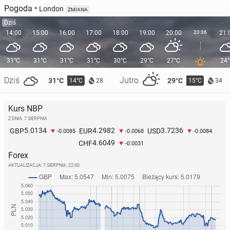
Pogoda
•
London
ZMIANA
Dziś
14:00
15:00
16:00
17:00
18:00
19:00
20:00
20:36
21:
31°C
31°C
31°C
31°C
30°C
29°C
27°C
24
Dziś
Jutro
31°C
29°C
14°C
15°C
28
34
Kurs NBP
Z DNIA: 7 SIERPNIA
5.0134
4.2982
3.7236
GBP
EUR
USD
-0.0085
-0.0068
-0.0084
4.6049
CHF
-0.0031
Forex
AKTUALIZACJA:
7 SIERPNIA, 22:00