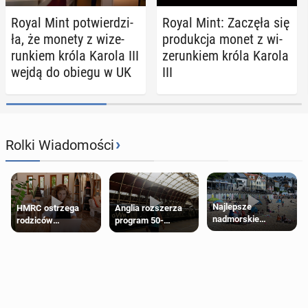
Royal Mint po­twier­dzi­
Royal Mint: Zaczęła się
ła, że monety z wi­ze­
pro­duk­cja monet z wi­
run­kiem króla Karola III
ze­run­kiem króla Karola
wejdą do obiegu w UK
III
›
Rolki Wiadomości
Najlepsze
HMRC ostrzega
Anglia rozszerza
nadmorskie
rodziców
program 50-
miasteczko blisko
pobierających Child
procentowych
Londynu
Benefit. Mogą być
zniżek kolejowych
zobowiązani do
na 18-latków
zwrotu zasiłku