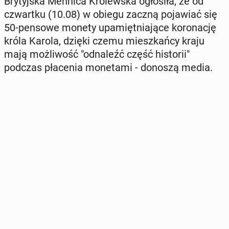
Bry­tyj­ska Mennica Kró­lew­ska ogło­si­ła, że od
czwart­ku (10.08) w obiegu zaczną po­ja­wiać się
50-pensowe monety upa­mięt­nia­ją­ce ko­ro­na­cję
króla Karola, dzięki czemu miesz­kań­cy kraju
mają moż­li­wość "od­na­leźć część hi­sto­rii"
podczas pła­ce­nia mo­ne­ta­mi - donoszą media.