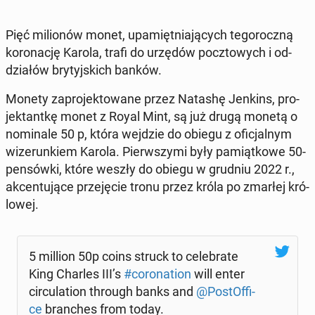
Pięć mi­lio­nów monet, upa­mięt­nia­ją­cych te­go­rocz­ną
ko­ro­na­cję Karola, trafi do urzędów pocz­to­wych i od­
dzia­łów bry­tyj­skich banków.
Monety za­pro­jek­to­wa­ne przez Natashę Jenkins, pro­
jek­tant­kę monet z Royal Mint, są już drugą monetą o
no­mi­na­le 50 p, która wejdzie do obiegu z ofi­cjal­nym
wi­ze­run­kiem Karola. Pierw­szy­mi były pa­miąt­ko­we 50-
pen­sów­ki, które weszły do obiegu w grudniu 2022 r.,
ak­cen­tu­ją­ce prze­ję­cie tronu przez króla po zmarłej kró­
lo­wej.
5 million 50p coins struck to ce­le­bra­te
King Charles III’s
#co­ro­na­tion
will enter
cir­cu­la­tion through banks and
@Po­stOf­fi­
ce
bran­ches from today.