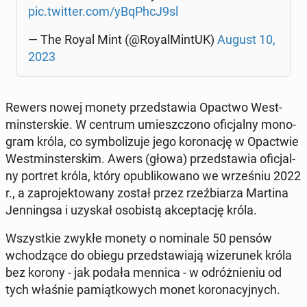
pic.twitter.com/yBqPhcJ9sl
— The Royal Mint (@Roy­al­Min­tUK)
August 10,
2023
Rewers nowej monety przed­sta­wia Opactwo West­
min­ster­skie. W centrum umiesz­czo­no ofi­cjal­ny mo­no­
gram króla, co sym­bo­li­zu­je jego ko­ro­na­cję w Opac­twie
West­min­ster­skim. Awers (głowa) przed­sta­wia ofi­cjal­
ny portret króla, który opu­bli­ko­wa­no we wrze­śniu 2022
r., a za­pro­jek­to­wa­ny został przez rzeź­bia­rza Martina
Jen­ning­sa i uzyskał oso­bi­stą ak­cep­ta­cję króla.
Wszyst­kie zwykłe monety o no­mi­na­le 50 pensów
wcho­dzą­ce do obiegu przed­sta­wia­ją wi­ze­ru­nek króla
bez korony - jak podała mennica - w od­róż­nie­niu od
tych właśnie pa­miąt­ko­wych monet ko­ro­na­cyj­nych.