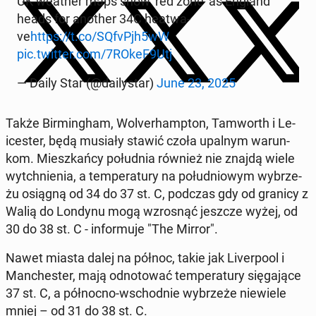
UK weather maps show 'red zone' as England
heads for another 34C he­atwa­
ve
https://t.co/SQfvPjh5wW
pic.twitter.com/7ROkeF9Utj
— Daily Star (@da­ily­star)
June 23, 2025
Także Bir­ming­ham, Wo­lver­hamp­ton, Tam­worth i Le­
ice­ster, będą musiały stawić czoła upalnym wa­run­
kom. Miesz­kań­cy po­łu­dnia również nie znajdą wiele
wy­tchnie­nia, a tem­pe­ra­tu­ry na po­łu­dnio­wym wy­brze­
żu osiągną od 34 do 37 st. C, podczas gdy od granicy z
Walią do Londynu mogą wzro­snąć jeszcze wyżej, od
30 do 38 st. C - in­for­mu­je "The Mirror".
Nawet miasta dalej na północ, takie jak Li­ver­po­ol i
Man­che­ster, mają od­no­to­wać tem­pe­ra­tu­ry się­ga­ją­ce
37 st. C, a pół­noc­no-wschod­nie wy­brze­że nie­wie­le
mniej – od 31 do 38 st. C.