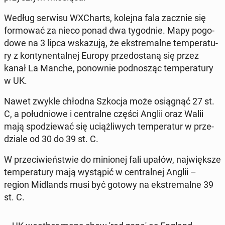
Według serwisu WXCharts, kolejna fala zacznie się
for­mo­wać za nieco ponad dwa ty­go­dnie. Mapy po­go­
do­we na 3 lipca wska­zu­ją, że eks­tre­mal­ne tem­pe­ra­tu­
ry z kon­ty­nen­tal­nej Europy prze­do­sta­ną się przez
kanał La Manche, po­now­nie pod­no­sząc tem­pe­ra­tu­ry
w UK.
Nawet zwykle chłodna Szkocja może osią­gnąć 27 st.
C, a po­łu­dnio­we i cen­tral­ne części Anglii oraz Walii
mają spo­dzie­wać się uciąż­li­wych tem­pe­ra­tur w prze­
dzia­le od 30 do 39 st. C.
W prze­ci­wień­stwie do mi­nio­nej fali upałów, naj­więk­sze
tem­pe­ra­tu­ry mają wy­stą­pić w cen­tral­nej Anglii –
region Mi­dlands musi być gotowy na eks­tre­mal­ne 39
st. C.