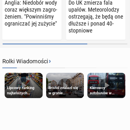
Anglia: Nie­do­bór wody
Do UK zmierza fala
coraz więk­szym za­gro­
upałów. Me­te­oro­lo­dzy
że­niem. "Po­win­ni­śmy
ostrze­ga­ją, że będą one
ogra­ni­czać jej zużycie"
dłuższe i ponad 40-
stop­nio­we
›
Rolki Wiadomości
Lipcowy ranking
Bristol znalazł się
Kierowcy
najtańszych
w gronie
autobusów w
supermarketów
najlepszych
Londynie
kierunków podróży
zapowiadają strajki
na świecie