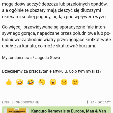
mogą do­świad­czyć deszczu lub prze­lot­nych opadów,
ale ogólnie te obszary mają cieszyć się dłuż­szy­mi
okre­sa­mi suchej pogody, będąc pod wpływem wyżu.
Co więcej, prze­wi­dy­wa­ne są spo­ra­dycz­ne fale in­ten­
syw­ne­go gorąca, na­pę­dza­ne przez po­łu­dnio­we lub po­
łu­dnio­wo-za­chod­nie wiatry przy­cią­ga­ją­ce krót­ko­trwa­łe
upały zza kanału, co może skut­ko­wać burzami.
MyLondon.news / Jagoda Sowa
Dziękujemy za przeczytanie artykułu. Co o tym myślisz?
LINKI SPONSOROWANE
JAK DODAĆ?
Kanguro Removals to Europe, Man & Van