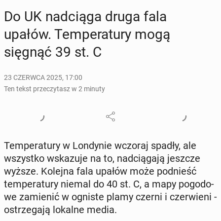
Do UK nad­cią­ga druga fala
upałów. Tem­pe­ra­tu­ry mogą
sięgnąć 39 st. C
23 CZERWCA 2025, 17:00
Ten tekst przeczytasz w 2 minuty
Tem­pe­ra­tu­ry w Lon­dy­nie wczoraj spadły, ale
wszyst­ko wska­zu­je na to, nad­cią­ga­ją jeszcze
wyższe. Kolejna fala upałów może pod­nieść
tem­pe­ra­tu­ry niemal do 40 st. C, a mapy po­go­do­
we za­mie­nić w ogniste plamy czerni i czer­wie­ni -
ostrze­ga­ją lokalne media.