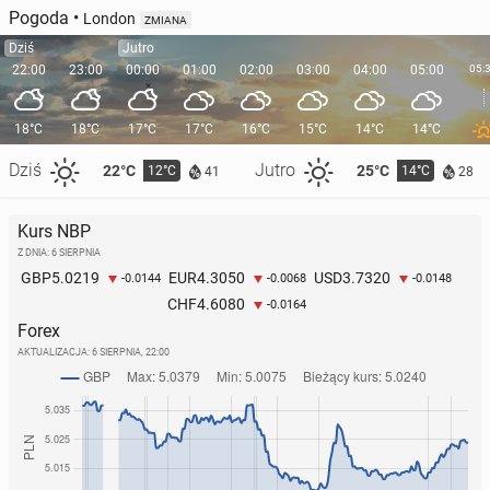
Pogoda
•
London
ZMIANA
Dziś
Jutro
22:00
23:00
00:00
01:00
02:00
03:00
04:00
05:00
05:
18°C
18°C
17°C
17°C
16°C
15°C
14°C
14°C
Dziś
Jutro
22°C
25°C
12°C
14°C
41
28
Kurs NBP
Z DNIA: 6 SIERPNIA
5.0219
4.3050
3.7320
GBP
EUR
USD
-0.0144
-0.0068
-0.0148
4.6080
CHF
-0.0164
Forex
AKTUALIZACJA:
6 SIERPNIA, 22:00