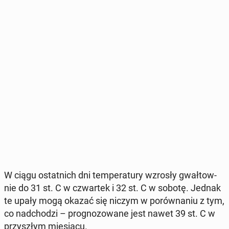
W ciągu ostat­nich dni tem­pe­ra­tu­ry wzrosły gwał­tow­
nie do 31 st. C w czwar­tek i 32 st. C w sobotę. Jednak
te upały mogą okazać się niczym w po­rów­na­niu z tym,
co nad­cho­dzi – pro­gno­zo­wa­ne jest nawet 39 st. C w
przy­szłym mie­sią­cu.