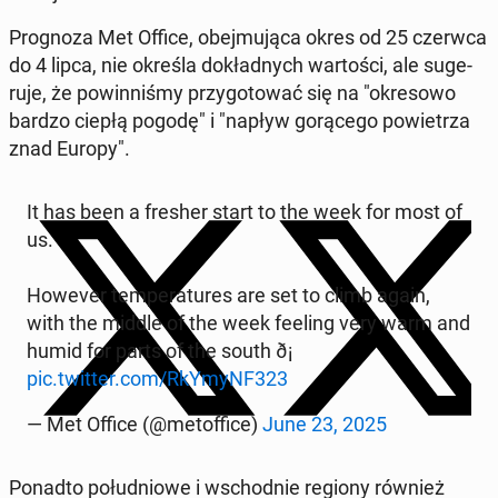
Pro­gno­za Met Office, obej­mu­ją­ca okres od 25 czerwca
do 4 lipca, nie określa do­kład­nych war­to­ści, ale su­ge­
ru­je, że po­win­ni­śmy przy­go­to­wać się na "okre­so­wo
bardzo ciepłą pogodę" i "napływ go­rą­ce­go po­wie­trza
znad Europy".
It has been a fresher start to the week for most of
us.
However tem­pe­ra­tu­res are set to climb again,
with the middle of the week feeling very warm and
humid for parts of the south ð¡️
pic.twitter.com/RkYmyNF323
— Met Office (@me­tof­fi­ce)
June 23, 2025
Ponadto po­łu­dnio­we i wschod­nie regiony również