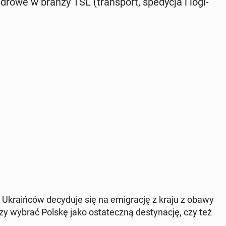
owe w branży TSL (trans­port, spe­dy­cja i lo­gi­
kra­iń­ców de­cy­du­je się na emi­gra­cję z kraju z obawy
czy wybrać Polskę jako osta­tecz­ną de­sty­na­cję, czy też