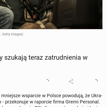
t. Getty Images)
y szukają teraz za­trud­nie­nia w
h i mniej­sze wspar­cie w Polsce po­wo­du­ją, że Ukra­
 - prze­ko­nu­je w ra­por­cie firma Gremi Per­so­nal.