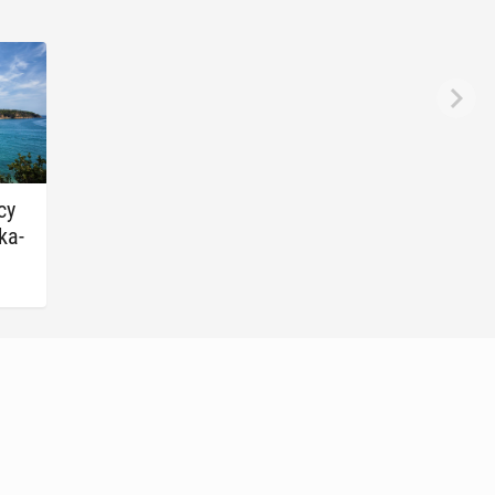
cy
 ka­