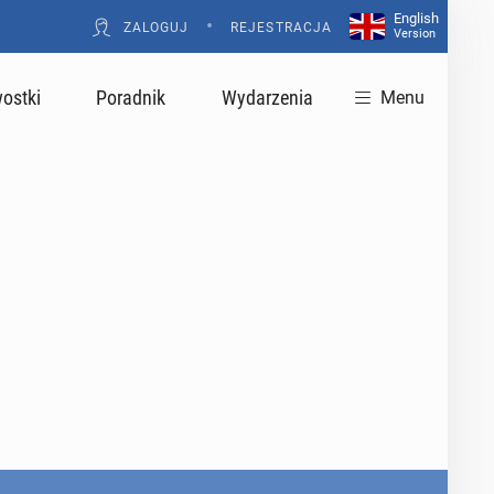
English
•
ZALOGUJ
REJESTRACJA
Version
ostki
Poradnik
Wydarzenia
Menu