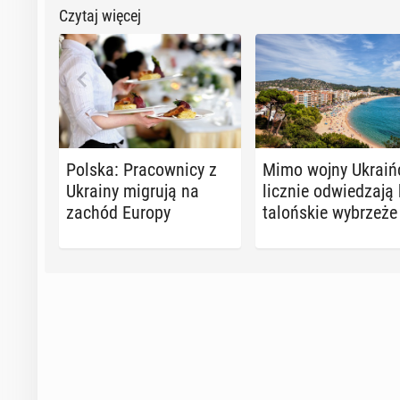
Czytaj więcej
Polska: Pra­cow­ni­cy z
Mimo wojny Ukra­iń­
Ukrainy migrują na
licznie od­wie­dza­ją
zachód Europy
ta­loń­skie wy­brze­że