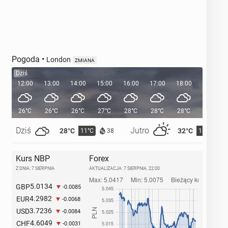
Pogoda
•
London
ZMIANA
Dziś
12:00
13:00
14:00
15:00
16:00
17:00
18:00
19:00
26°C
26°C
26°C
27°C
28°C
28°C
28°C
26°C
Dziś
Jutro
28°C
32°C
11°C
14°C
38
Kurs NBP
Forex
Z DNIA: 7 SIERPNIA
AKTUALIZACJA:
7 SIERPNIA, 22:00
5.0134
GBP
-0.0085
4.2982
EUR
-0.0068
3.7236
USD
-0.0084
4.6049
CHF
-0.0031