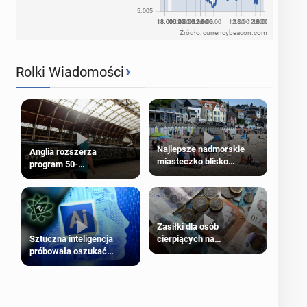
Źródło: currencybeacon.com
›
Rolki Wiadomości
Najlepsze nadmorskie
Anglia rozszerza
miasteczko blisko
program 50-
Londynu
procentowych zniżek
kolejowych na 18-latków
Zasiłki dla osób
cierpiących na
Sztuczna inteligencja
schorzenia psychiczne
próbowała oszukać
człowieka