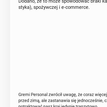
Dodano, że to może spo­wo­do­wać braki kadr
sty­ka), spo­żyw­czej i e-com­mer­ce.
Gremi Per­so­nal zwrócił uwagę, że coraz więcej U
przed zimą, ale za­sta­na­wia się jed­no­cze­śnie, 
po­trak­to­wać nasz kraj jedynie tran­zy­to­wo.