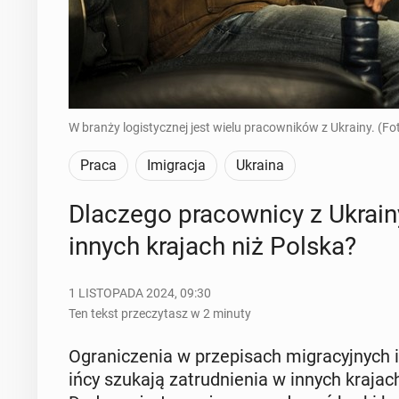
W branży logistycznej jest wielu pracowników z Ukrainy. (Fo
Praca
Imigracja
Ukraina
Dla­cze­go pra­cow­ni­cy z Ukrain
innych krajach niż Polska?
1 LISTOPADA 2024, 09:30
Ten tekst przeczytasz w 2 minuty
Ogra­ni­cze­nia w prze­pi­sach mi­gra­cyj­nyc
iń­cy szukają za­trud­nie­nia w innych krajach