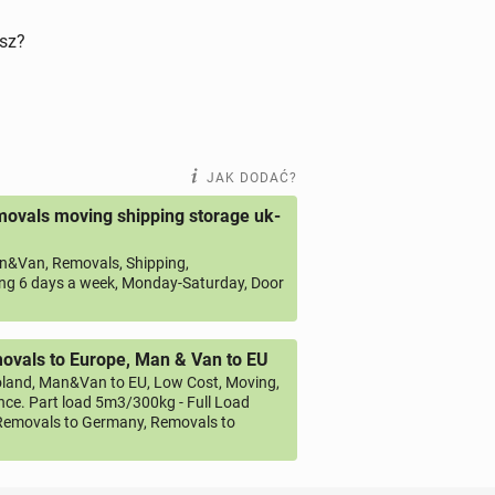
isz?
JAK DODAĆ?
ovals moving shipping storage uk-
&Van, Removals, Shipping,
ng 6 days a week, Monday-Saturday, Door
vals to Europe, Man & Van to EU
land, Man&Van to EU, Low Cost, Moving,
ce. Part load 5m3/300kg - Full Load
emovals to Germany, Removals to