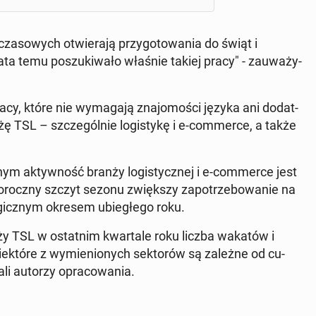
za­so­wych otwie­ra­ją przy­go­to­wa­nia do świąt i
 temu po­szu­ki­wa­ło właśnie takiej pracy" - za­uwa­ży­
pracy, które nie wy­ma­ga­ją zna­jo­mo­ści języka ani do­dat­
ę TSL – szcze­gól­nie lo­gi­sty­kę i e-com­mer­ce, a także
m ak­tyw­ność branży lo­gi­stycz­nej i e-com­mer­ce jest
go­rocz­ny szczyt sezonu zwięk­szy za­po­trze­bo­wa­nie na
o­gicz­nym okresem ubie­głe­go roku.
ży TSL w ostat­nim kwar­ta­le roku liczba wakatów i
e­któ­re z wy­mie­nio­nych sek­to­rów są zależne od cu­
ali autorzy opra­co­wa­nia.