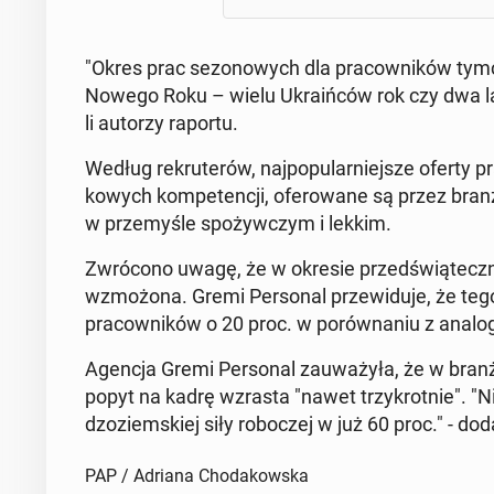
"Okres prac se­zo­no­wych dla pra­cow­ni­ków tym­c
Nowego Roku – wielu Ukra­iń­ców rok czy dwa lata
li autorzy raportu.
Według re­kru­te­rów, naj­po­pu­lar­niej­sze oferty 
ko­wych kom­pe­ten­cji, ofe­ro­wa­ne są przez branż
w prze­my­śle spo­żyw­czym i lekkim.
Zwró­co­no uwagę, że w okresie przed­świą­tecz­ny
wzmo­żo­na. Gremi Per­so­nal prze­wi­du­je, że te­
pra­cow­ni­ków o 20 proc. w po­rów­na­niu z ana­l
Agencja Gremi Per­so­nal za­uwa­ży­ła, że w bran
popyt na kadrę wzrasta "nawet trzy­krot­nie". "Ni
dzo­ziem­skiej siły ro­bo­czej w już 60 proc." - dod
PAP / Adriana Chodakowska