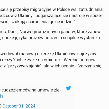
ą­ce się prze­pi­sy mi­gra­cyj­ne w Polsce ws. za­trud­nia­nia
ź­ców z Ukrainy i po­gar­sza­ją­ce się na­stro­je w spo­łe­
ciej szukają schro­nie­nia gdzie indziej".
emiec, Danii, Nor­we­gii oraz innych państw, które za­pew­
cy, naukę języka oraz świad­cze­nia so­cjal­ne wy­star­cza­
o­wo­do­wał masową uciecz­kę Ukra­iń­ców z oj­czy­zny.
ię i ułożyć sobie życie na emi­gra­cji. Według autorów
ze z "przy­zwy­cza­je­nia", ale w ich ocenie - "zaczyna się
ć cu­dzo­ziem­ców na umowie zle­
Hs
k)
October 31, 2024