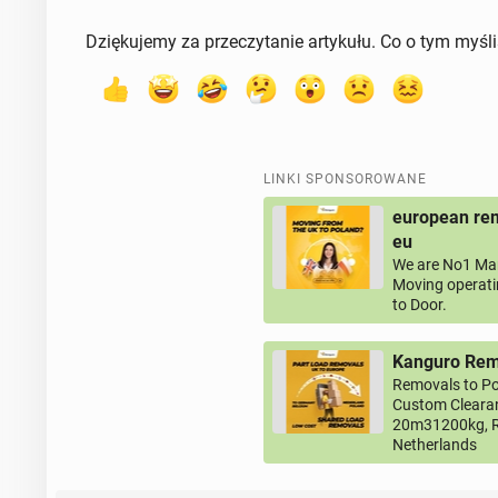
Dziękujemy za przeczytanie artykułu. Co o tym myśl
LINKI SPONSOROWANE
european rem
eu
We are No1 Man
Moving operati
to Door.
Kanguro Remo
Removals to Po
Custom Clearan
20m31200kg, R
Netherlands