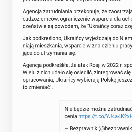
Agencja za­trud­nia­nia prze­ko­nu­je, że za­ostrza­j
cu­dzo­ziem­ców, ogra­ni­cze­nie wspar­cia dla uchod
czeń­stwie są powodem, że "Ukra­iń­cy coraz czę­ś
Jak pod­kre­ślo­no, Ukra­iń­cy wy­jeż­dża­ją do Ni
nia­ją miesz­ka­nia, wspar­cie w zna­le­zie­niu pra
ją­ce do utrzy­ma­nia się.
Agencja pod­kre­śli­ła, że atak Rosji w 2022 r. sp
Wielu z nich udało się osie­dlić, zin­te­gro­wać s
opra­co­wa­nia, Ukra­iń­cy wy­bie­ra­ją Polskę jeszc
to zmie­niać".
Nie będzie można za­trud­nia
ce­nia
https://t.co/YJ4a4K2x
— Bez­praw­nik (@bez­praw­ni