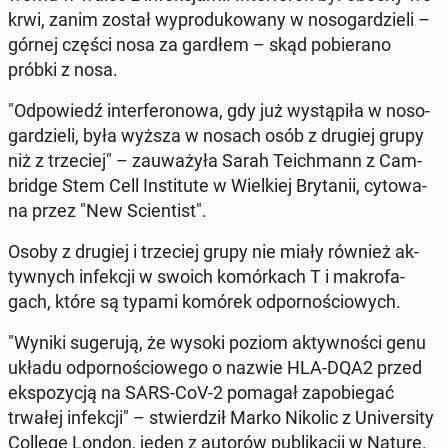
krwi, zanim został wy­pro­du­ko­wa­ny w no­so­gar­dzie­li –
górnej części nosa za gardłem – skąd po­bie­ra­no
próbki z nosa.
"Od­po­wiedź in­ter­fe­ro­no­wa, gdy już wy­stą­pi­ła w no­so­
gar­dzie­li, była wyższa w nosach osób z drugiej grupy
niż z trze­ciej" – za­uwa­ży­ła Sarah Te­ich­mann z Cam­
brid­ge Stem Cell In­sti­tu­te w Wiel­kiej Bry­ta­nii, cy­to­wa­
na przez "New Scien­tist".
Osoby z drugiej i trze­ciej grupy nie miały również ak­
tyw­nych in­fek­cji w swoich ko­mór­kach T i ma­kro­fa­
gach, które są typami komórek od­por­no­ścio­wych.
"Wyniki su­ge­ru­ją, że wysoki poziom ak­tyw­no­ści genu
układu od­por­no­ścio­we­go o nazwie HLA-DQA2 przed
eks­po­zy­cją na SARS-CoV-2 pomagał za­po­bie­gać
trwałej in­fek­cji" – stwier­dził Marko Nikolic z Uni­ver­si­ty
College London, jeden z autorów pu­bli­ka­cji w Nature.