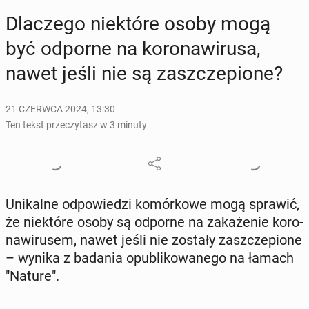
Dla­cze­go nie­któ­re osoby mogą
być odporne na ko­ro­na­wi­ru­sa,
nawet jeśli nie są za­szcze­pio­ne?
21 CZERWCA 2024, 13:30
Ten tekst przeczytasz w 3 minuty
Uni­kal­ne od­po­wie­dzi ko­mór­ko­we mogą sprawić,
że nie­któ­re osoby są odporne na za­ka­że­nie ko­ro­
na­wi­ru­sem, nawet jeśli nie zostały za­szcze­pio­ne
– wynika z badania opu­bli­ko­wa­ne­go na łamach
"Nature".