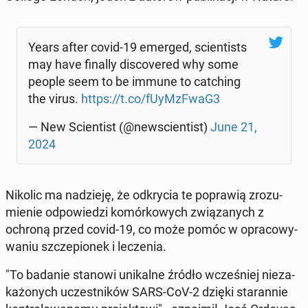
Years after covid-19 emerged, scien­ti­sts
may have finally di­sco­ve­red why some
people seem to be immune to cat­ching
the virus.
https://t.co/fUyMz­FwaG3
— New Scien­tist (@new­scien­tist)
June 21,
2024
Nikolic ma na­dzie­ję, że od­kry­cia te po­pra­wią zro­zu­
mie­nie od­po­wie­dzi ko­mór­ko­wych zwią­za­nych z
ochroną przed covid-19, co może pomóc w opra­co­wy­
wa­niu szcze­pio­nek i le­cze­nia.
"To badanie stanowi uni­kal­ne źródło wcze­śniej nie­za­
ka­żo­nych uczest­ni­ków SARS-CoV-2 dzięki sta­ran­nie