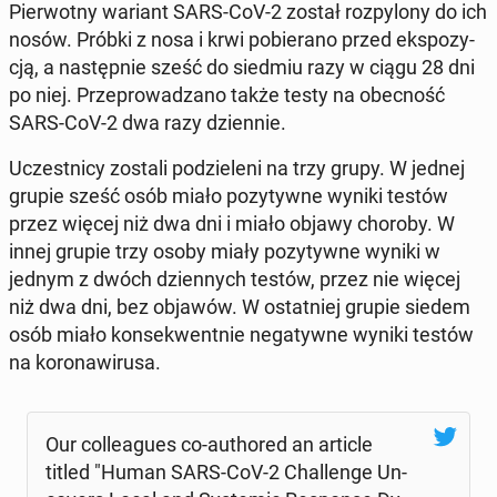
Pier­wot­ny wariant SARS-CoV-2 został roz­py­lo­ny do ich
nosów. Próbki z nosa i krwi po­bie­ra­no przed eks­po­zy­
cją, a na­stęp­nie sześć do siedmiu razy w ciągu 28 dni
po niej. Prze­pro­wa­dza­no także testy na obec­ność
SARS-CoV-2 dwa razy dzien­nie.
Uczest­ni­cy zostali po­dzie­le­ni na trzy grupy. W jednej
grupie sześć osób miało po­zy­tyw­ne wyniki testów
przez więcej niż dwa dni i miało objawy choroby. W
innej grupie trzy osoby miały po­zy­tyw­ne wyniki w
jednym z dwóch dzien­nych testów, przez nie więcej
niż dwa dni, bez objawów. W ostat­niej grupie siedem
osób miało kon­se­kwent­nie ne­ga­tyw­ne wyniki testów
na ko­ro­na­wi­ru­sa.
Our col­le­agu­es co-au­tho­red an article
titled "Human SARS-CoV-2 Chal­len­ge Un­