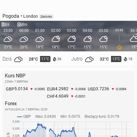
Pogoda
•
London
ZMIANA
Dziś
Jutro
23:00
00:00
01:00
02:00
03:00
04:00
05:00
05:36
06:
21°C
20°C
19°C
18°C
17°C
15°C
15°C
15
Dziś
Jutro
28°C
32°C
11°C
15°C
36
18
Kurs NBP
Z DNIA: 7 SIERPNIA
5.0134
4.2982
3.7236
GBP
EUR
USD
-0.0085
-0.0068
-0.0084
4.6049
CHF
-0.0031
Forex
AKTUALIZACJA:
7 SIERPNIA, 22:00