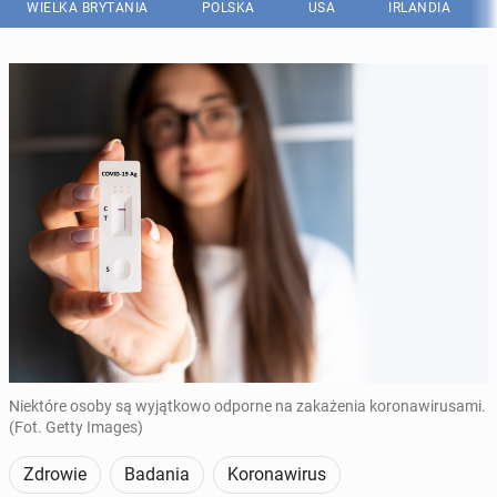
WIELKA BRYTANIA
POLSKA
USA
IRLANDIA
Niektóre osoby są wyjątkowo odporne na zakażenia koronawirusami.
(Fot. Getty Images)
Zdrowie
Badania
Koronawirus