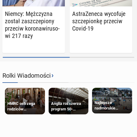
Niemcy: Męż­czy­zna
Astra­Ze­ne­ca wy­co­fu­je
został za­szcze­pio­ny
szcze­pion­kę przeciw
przeciw ko­ro­na­wi­ru­so­
Covid-19
wi 217 razy
›
Rolki Wiadomości
Najlepsze
HMRC ostrzega
Anglia rozszerza
nadmorskie
rodziców
program 50-
miasteczko blisko
pobierających Child
procentowych
Londynu
Benefit. Mogą być
zniżek kolejowych
zobowiązani do
na 18-latków
zwrotu zasiłku