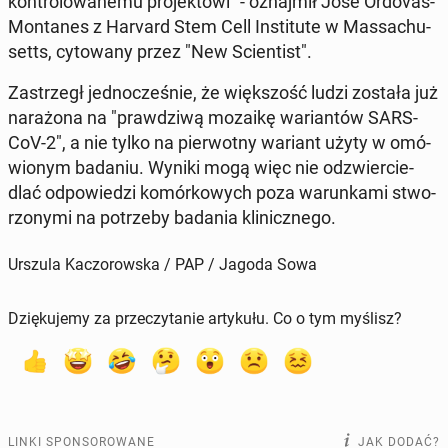
kon­tro­lo­wa­ne­mu pro­jek­to­wi" - oznaj­mił José Ordovas-
Mon­ta­nes z Harvard Stem Cell In­sti­tu­te w Mas­sa­chu­
setts, cy­to­wa­ny przez "New Scien­tist".
Za­strzegł jed­no­cze­śnie, że więk­szość ludzi została już
na­ra­żo­na na "praw­dzi­wą mozaikę wa­rian­tów SARS-
CoV-2", a nie tylko na pier­wot­ny wariant użyty w omó­
wio­nym badaniu. Wyniki mogą więc nie od­zwier­cie­
dlać od­po­wie­dzi ko­mór­ko­wych poza wa­run­ka­mi stwo­
rzo­ny­mi na po­trze­by badania kli­nicz­ne­go.
Urszula Kaczorowska / PAP / Jagoda Sowa
Dziękujemy za przeczytanie artykułu. Co o tym myślisz?
LINKI SPONSOROWANE
JAK DODAĆ?