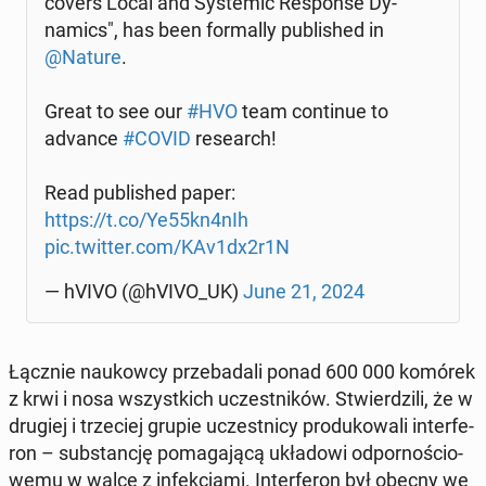
co­vers Local and Sys­te­mic Re­spon­se Dy­
na­mics", has been for­mal­ly pu­bli­shed in
@Nature
.
Great to see our
#HVO
team con­ti­nue to
advance
#COVID
re­se­arch!
Read pu­bli­shed paper:
https://t.co/Ye55kn4nIh
pic.twitter.com/KAv1dx2r1N
— hVIVO (@hVIVO_UK)
June 21, 2024
Łącznie na­ukow­cy prze­ba­da­li ponad 600 000 komórek
z krwi i nosa wszyst­kich uczest­ni­ków. Stwier­dzi­li, że w
drugiej i trze­ciej grupie uczest­ni­cy pro­du­ko­wa­li in­ter­fe­
ron – sub­stan­cję po­ma­ga­ją­cą ukła­do­wi od­por­no­ścio­
we­mu w walce z in­fek­cja­mi. In­ter­fe­ron był obecny we