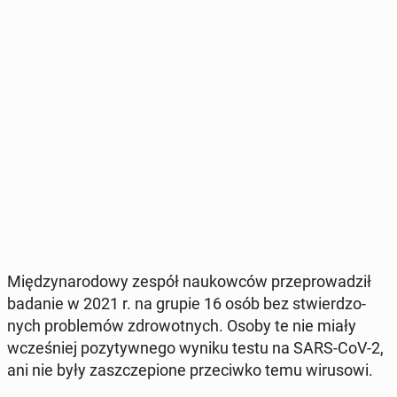
Mię­dzy­na­ro­do­wy zespół na­ukow­ców prze­pro­wa­dził
badanie w 2021 r. na grupie 16 osób bez stwier­dzo­
nych pro­ble­mów zdro­wot­nych. Osoby te nie miały
wcze­śniej po­zy­tyw­ne­go wyniku testu na SARS-CoV-2,
ani nie były za­szcze­pio­ne prze­ciw­ko temu wi­ru­so­wi.