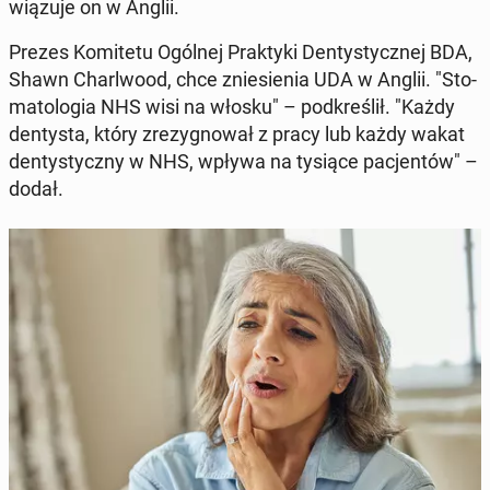
wią­zu­je on w Anglii.
Prezes Ko­mi­te­tu Ogólnej Prak­ty­ki Den­ty­stycz­nej BDA,
Shawn Charl­wo­od, chce znie­sie­nia UDA w Anglii. "Sto­
ma­to­lo­gia NHS wisi na włosku" – pod­kre­ślił. "Każdy
den­ty­sta, który zre­zy­gno­wał z pracy lub każdy wakat
den­ty­stycz­ny w NHS, wpływa na tysiące pa­cjen­tów" –
dodał.