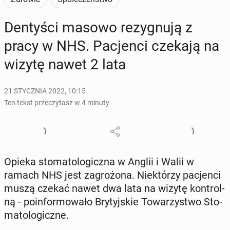
Den­ty­ści masowo re­zy­gnu­ją z
pracy w NHS. Pa­cjen­ci czekają na
wizytę nawet 2 lata
21 STYCZNIA 2022, 10:15
Ten tekst przeczytasz w 4 minuty
Opieka sto­ma­to­lo­gicz­na w Anglii i Walii w
ramach NHS jest za­gro­żo­na. Nie­któ­rzy pa­cjen­ci
muszą czekać nawet dwa lata na wizytę kon­tro­l­
ną - po­in­for­mo­wa­ło Bry­tyj­skie To­wa­rzy­stwo Sto­
ma­to­lo­gicz­ne.