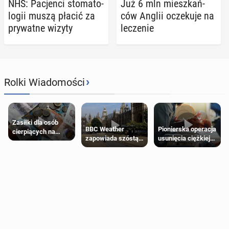
NHS: Pa­cjen­ci sto­ma­to­
Już 6 mln miesz­kań­
lo­gii muszą płacić za
ców Anglii ocze­ku­je na
pry­wat­ne wizyty
le­cze­nie
›
Rolki Wiadomości
Zasiłki dla osób
Pionierska operacja
BBC Weather
cierpiących na
usunięcia ciężkiej
zapowiada szóstą
schorzenia
wady wrodzonej
falę upałów w
psychiczne
płodu w łonie matki
Londynie