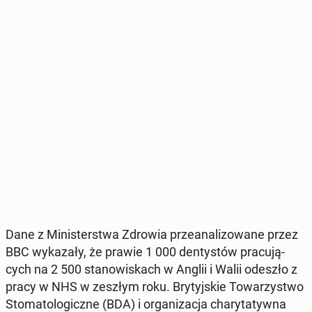
Dane z Mi­ni­ster­stwa Zdrowia prze­ana­li­zo­wa­ne przez
BBC wy­ka­za­ły, że prawie 1 000 den­ty­stów pra­cu­ją­
cych na 2 500 sta­no­wi­skach w Anglii i Walii odeszło z
pracy w NHS w zeszłym roku. Bry­tyj­skie To­wa­rzy­stwo
Sto­ma­to­lo­gicz­ne (BDA) i or­ga­ni­za­cja cha­ry­ta­tyw­na