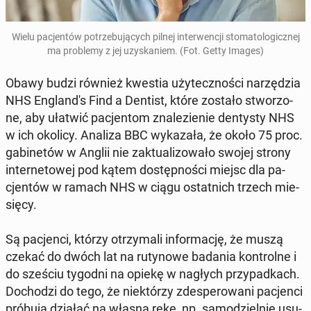
Wielu pa­cjen­tów po­trze­bu­ją­cych pilnej in­ter­wen­cji sto­ma­to­lo­gicz­nej
ma pro­ble­my z jej uzy­ska­niem. (Fot. Getty Images)
Obawy budzi również kwestia uży­tecz­no­ści na­rzę­dzia
NHS En­glan­d's Find a Dentist, które zostało stwo­rzo­
ne, aby ułatwić pa­cjen­tom zna­le­zie­nie den­ty­sty NHS
w ich okolicy. Analiza BBC wy­ka­za­ła, że około 75 proc.
ga­bi­ne­tów w Anglii nie zak­tu­ali­zo­wa­ło swojej strony
in­ter­ne­to­wej pod kątem do­stęp­no­ści miejsc dla pa­
cjen­tów w ramach NHS w ciągu ostat­nich trzech mie­
się­cy.
Są pa­cjen­ci, którzy otrzy­ma­li in­for­ma­cję, że muszą
czekać do dwóch lat na ru­ty­no­we badania kon­tro­l­ne i
do sześciu tygodni na opiekę w nagłych przy­pad­kach.
Do­cho­dzi do tego, że nie­któ­rzy zde­spe­ro­wa­ni pa­cjen­ci
próbują działać na własną rękę, np. sa­mo­dziel­nie usu­