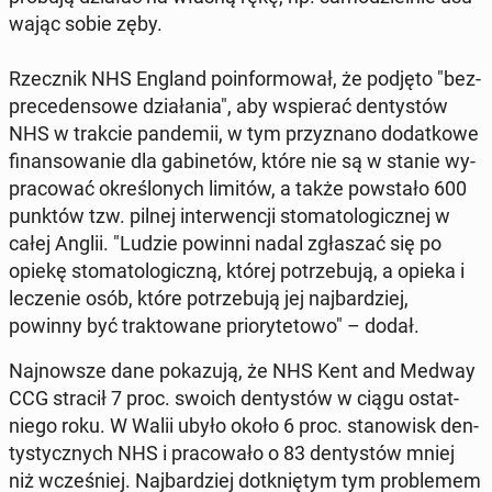
wa­jąc sobie zęby.
Rzecz­nik NHS England po­in­for­mo­wał, że podjęto "bez­
pre­ce­den­so­we dzia­ła­nia", aby wspie­rać den­ty­stów
NHS w trakcie pan­de­mii, w tym przy­zna­no do­dat­ko­we
fi­nan­so­wa­nie dla ga­bi­ne­tów, które nie są w stanie wy­
pra­co­wać okre­ślo­nych limitów, a także po­wsta­ło 600
punktów tzw. pilnej in­ter­wen­cji sto­ma­to­lo­gicz­nej w
całej Anglii. "Ludzie powinni nadal zgła­szać się po
opiekę sto­ma­to­lo­gicz­ną, której po­trze­bu­ją, a opieka i
le­cze­nie osób, które po­trze­bu­ją jej naj­bar­dziej,
powinny być trak­to­wa­ne prio­ry­te­to­wo" – dodał.
Naj­now­sze dane po­ka­zu­ją, że NHS Kent and Medway
CCG stracił 7 proc. swoich den­ty­stów w ciągu ostat­
nie­go roku. W Walii ubyło około 6 proc. sta­no­wisk den­
ty­stycz­nych NHS i pra­co­wa­ło o 83 den­ty­stów mniej
niż wcze­śniej. Naj­bar­dziej do­tknię­tym tym pro­ble­mem