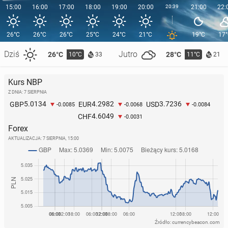
15:00
16:00
17:00
18:00
19:00
20:00
20:39
21:00
22:
26°C
26°C
26°C
25°C
24°C
21°C
19°C
17
Dziś
Jutro
26°C
28°C
10°C
11°C
33
21
Kurs NBP
Z DNIA: 7 SIERPNIA
5.0134
4.2982
3.7236
GBP
EUR
USD
-0.0085
-0.0068
-0.0084
4.6049
CHF
-0.0031
Forex
AKTUALIZACJA:
7 SIERPNIA, 15:00
Źródło: currencybeacon.com