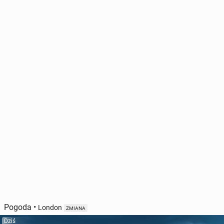
Pogoda
•
London
ZMIANA
Dziś