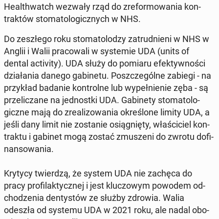
He­al­th­watch wezwały rząd do zre­for­mo­wa­nia kon­
trak­tów sto­ma­to­lo­gicz­nych w NHS.
Do ze­szłe­go roku sto­ma­to­lo­dzy za­trud­nie­ni w NHS w
Anglii i Walii pra­co­wa­li w sys­te­mie UDA (units of
dental ac­ti­vi­ty). UDA służy do pomiaru efek­tyw­no­ści
dzia­ła­nia danego ga­bi­ne­tu. Po­szcze­gól­ne zabiegi - na
przy­kład badanie kon­tro­l­ne lub wy­peł­nie­nie zęba - są
prze­li­cza­ne na jed­nost­ki UDA. Ga­bi­ne­ty sto­ma­to­lo­
gicz­ne mają do zre­ali­zo­wa­nia okre­ślo­ne limity UDA, a
jeśli dany limit nie zo­sta­nie osią­gnię­ty, wła­ści­ciel kon­
trak­tu i gabinet mogą zostać zmu­sze­ni do zwrotu do­fi­
nan­so­wa­nia.
Krytycy twier­dzą, że system UDA nie zachęca do
pracy pro­fi­lak­tycz­nej i jest klu­czo­wym powodem od­
cho­dze­nia den­ty­stów ze służby zdrowia. Walia
odeszła od systemu UDA w 2021 roku, ale nadal obo­