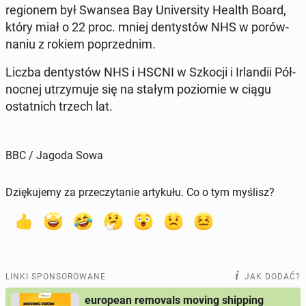
re­gio­nem był Swansea Bay Uni­ver­si­ty Health Board,
który miał o 22 proc. mniej den­ty­stów NHS w po­rów­
na­niu z rokiem po­przed­nim.
Liczba den­ty­stów NHS i HSCNI w Szkocji i Ir­lan­dii Pół­
noc­nej utrzy­mu­je się na stałym po­zio­mie w ciągu
ostat­nich trzech lat.
BBC / Jagoda Sowa
Dziękujemy za przeczytanie artykułu. Co o tym myślisz?
LINKI SPONSOROWANE
JAK DODAĆ?
european removals moving shipping